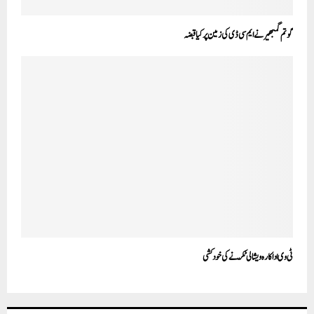
گوتم گمبھیر نے ایم سی ڈی کی زمین پر کیا قبضہ
ٹی وی اداکارہ ویشالی ٹکّر نے کی خودکشی