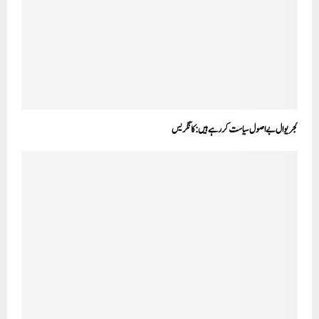
کجریوال بے اصول سیاست کر رہے ہیں:کانگریس