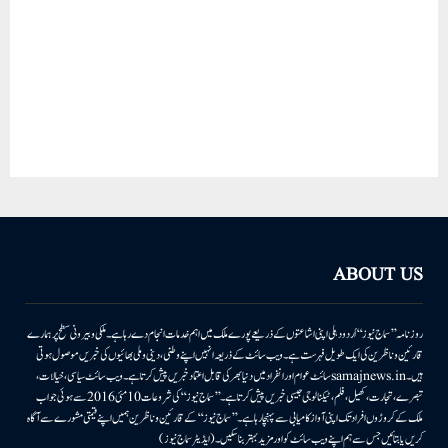
ABOUT US
روزنامہ ’’سماج نیوز‘‘ اُردو دہلی اپنی اشاعتوں کے ذریعے پورے ملک میں اہم خدمات انجام دے رہا ہے۔ ملکی وبیرونی سطح پر ہمارے
قارئین وناظرین کی ایک طویل فہرست ہے۔ ویب سائٹ کے ذریعہ انہیں اپنے وطنی، دینی وملی بھائیوں کی خبریں موصول ہوتی
ہیں۔samajnews.inسائٹ عوام اور انفراد میں دنیا بھر کی قابل اعتماد خبریں پیش کرتا ہے۔ ویب سائٹ سیاسی، خیالات،
تبصرے، تجارت، کھیل، فلم، ٹیکنالوجی جیسی خبریں پیش کرتا ہے۔ ’’سماج نیوز‘‘ کی شروعات 10مئی 2016 سے ہوئی جو اب
ملک کے کروڑوں افراد تک اپنی آواز کامیابی سے پہنچا رہا ہے۔ ’’سماج نیوز‘‘ کے قارئین وناظرین ہمیں اپنے قیمتی مشورے سے آگاہ
کریں یا بتائیں جس سے ہم اپنے ویب سائٹ کو اور مزید بہتر بناسکیں۔ (ایڈیٹر سماج نیوز)