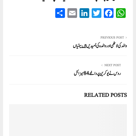
S
E
Li
T
Fa
W
ha
m
nk
wi
ce
ha
re
ail
ed
tte
bo
ts
In
r
ok
A
PREVIOUS POST
والد کی لاٹھی اور والدہ کی اُمیدیں ہیں بیٹیاں
pp
NEXT POST
روس نے یوکرین پر داغے 84 میزائل
RELATED POSTS