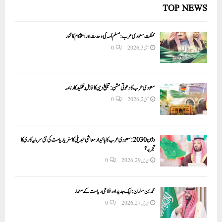
TOP NEWS
مملکت سعودی عرب: مسلم اُمہ کی وحدت اور استحکام کا محور
مئی 3, 2026
0
سعودی عرب کا دعوتی مشن: تبلیغ دین کا قابلِ تقلید کارنامہ
مئی 2, 2026
0
وژن 2030:سعودی عرب کا پائیدار معاشی تبدیلی کا سفر یا ریاست کی نئی سرمایہ کاری کا
تجربہ؟
اپریل 29, 2026
0
محمد بن سلمان: ایک جدید اور فلاحی ریاست کے معمار
اپریل 27, 2026
0