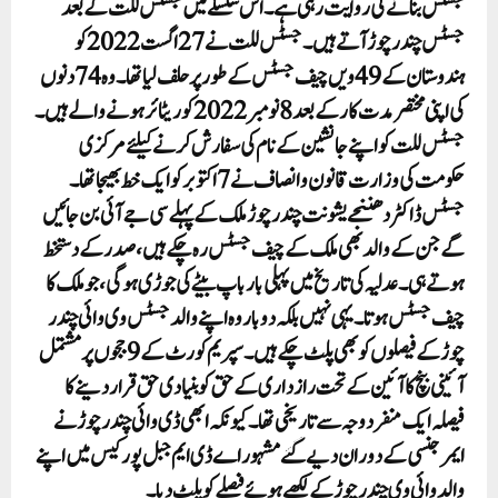
جسٹس بنانے کی روایت رہی ہے ۔ اس سلسلے میں جسٹس للت کے بعد
جسٹس چندر چوڑ آتے ہیں۔جسٹس للت نے 27اگست 2022 کو
ہندوستان کے 49ویں چیف جسٹس کے طور پر حلف لیاتھا۔ وہ 74دنوں
کی اپنی مختصر مدت کار کے بعد 8نومبر 2022کوریٹائر ہونے والے ہیں۔
جسٹس للت کو اپنے جانشین کے نام کی سفارش کرنے کیلئے مرکزی
حکومت کی وزارت قانون و انصاف نے 7اکتوبر کو ایک خط بھیجا تھا۔
جسٹس ڈاکٹر دھننجے یشونت چندر چوڑ ملک کے پہلے سی جے آئی بن جائیں
گے جن کے والد بھی ملک کے چیف جسٹس رہ چکے ہیں، صدر کے دستخط
ہوتے ہی۔ عدلیہ کی تاریخ میں پہلی بار باپ بیٹے کی جوڑی ہوگی، جو ملک کا
چیف جسٹس ہوتا۔ یہی نہیں بلکہ دو بار وہ اپنے والد جسٹس وی وائی چندر
چوڑ کے فیصلوں کو بھی پلٹ چکے ہیں۔سپریم کورٹ کے 9 ججوں پر مشتمل
آئینی بنچ کا آئین کے تحت رازداری کے حق کو بنیادی حق قرار دینے کا
فیصلہ ایک منفرد وجہ سے تاریخی تھا۔ کیونکہ ابھی ڈی وائی چندر چوڑ نے
ایمرجنسی کے دوران دیے گئے مشہور اے ڈی ایم جبل پور کیس میں اپنے
والد وائی وی چندر چوڑ کے لکھے ہوئے فیصلے کو پلٹ دیا۔