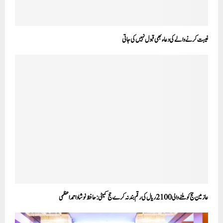
غیبت کرنے والے کی دعاء بھی قبول نہیں کی جاتی
عازمین حج کو ملنے والی 2100ریال کی رقم بند نہ کرے حج کمیٹی:حافظ نوشاد احمد اعظمی