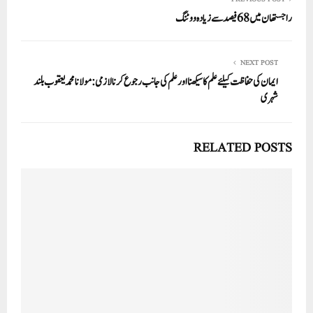
راجستھان میں 68 فیصد سے زیادہ ووٹنگ
NEXT POST
ایمان کی حفاظت کیلئے علم کا سیکھنا اور علم کی جانب رجوع کرنا لازمی: مولانا محمد یعقوب بلند
شہری
RELATED POSTS