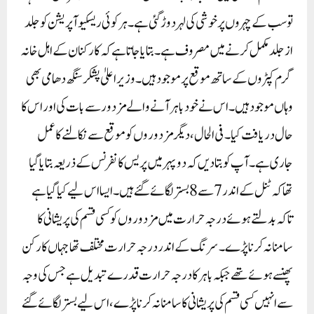
تو سب کے چہروں پر خوشی کی لہر دوڑ گئی ہے۔ ہر کوئی ریسکیو آپریشن کو جلد
از جلد مکمل کرنے میں مصروف ہے۔ بتایا جاتا ہے کہ کارکنان کے اہل خانہ
گرم کپڑوں کے ساتھ موقع پر موجود ہیں۔وزیر اعلیٰ پشکر سنگھ دھامی بھی
وہاں موجود ہیں۔ اس نے خود باہر آنے والے مزدور سے بات کی اور اس کا
حال دریافت کیا۔ فی الحال، دیگر مزدوروں کو موقع سے نکالنے کا عمل
جاری ہے۔آپ کو بتا دیں کہ دوپہر میں پریس کانفرنس کے ذریعہ بتایاگیا
تھا کہ ٹنل کے اندر 7 سے 8 بستر لگائے گئے ہیں۔ ایسا اس لیے کیا گیا ہے
تاکہ بدلتے ہوئے درجہ حرارت میں مزدوروں کو کسی قسم کی پریشانی کا
سامنا نہ کرنا پڑے۔ سرنگ کے اندر درجہ حرارت مختلف تھا جہاں کارکن
پھنسے ہوئے تھے جبکہ باہر کا درجہ حرارت قدرے تبدیل ہے جس کی وجہ
سے انہیں کسی قسم کی پریشانی کا سامنا نہ کرنا پڑے، اس لیے بستر لگائے گئے