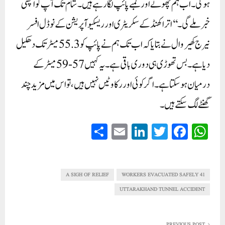
ہوگی۔ اب ہم چھوٹے اور لمبے پائپ لگا رہے ہیں۔ شام تک آپ کو اچھی
خبر ملے گی۔‘‘اتراکھنڈ کے سکریٹری اور ریسکیو آپریشن کے نوڈل افسر
نیرج کھیروال نے بتایا کہ اب تک ہم نے پائپ کو 55.3 میٹر تک دھکیل
دیا ہے۔ بس تھوڑی ہی دوری باقی ہے۔ یہ کہیں 57-59 میٹر کے
درمیان ہو سکتا ہے۔ اگر کوئی اور رکاوٹیں نہیں ہیں، تو اس میں مزید چند
گھنٹے لگ سکتے ہیں۔
S
E
Li
T
Fa
W
ha
m
nk
wi
ce
ha
re
ail
ed
tte
bo
ts
In
r
ok
A
A SIGH OF RELIEF
41 WORKERS EVACUATED SAFELY
pp
UTTARAKHAND TUNNEL ACCIDENT
PREVIOUS POST