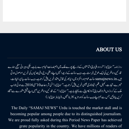
ABOUT US
روزنامہ ’’سماج نیوز‘‘ اُردو دہلی اپنی اشاعتوں کے ذریعے پورے ملک میں اہم خدمات انجام دے رہا ہے۔ ملکی وبیرونی سطح پر ہمارے
قارئین وناظرین کی ایک طویل فہرست ہے۔ ویب سائٹ کے ذریعہ انہیں اپنے وطنی، دینی وملی بھائیوں کی خبریں موصول ہوتی
ہیں۔samajnews.inسائٹ عوام اور انفراد میں دنیا بھر کی قابل اعتماد خبریں پیش کرتا ہے۔ ویب سائٹ سیاسی، خیالات،
تبصرے، تجارت، کھیل، فلم، ٹیکنالوجی جیسی خبریں پیش کرتا ہے۔ ’’سماج نیوز‘‘ کی شروعات 10مئی 2016 سے ہوئی جو اب
ملک کے کروڑوں افراد تک اپنی آواز کامیابی سے پہنچا رہا ہے۔ ’’سماج نیوز‘‘ کے قارئین وناظرین ہمیں اپنے قیمتی مشورے سے آگاہ
کریں یا بتائیں جس سے ہم اپنے ویب سائٹ کو اور مزید بہتر بناسکیں۔ (ایڈیٹر سماج نیوز)
The Daily “SAMAJ NEWS” Urdu is touched the market stall and is
becoming popular among people due to its distinguished journalism.
We are proud fully asked during this Period News Paper has achieved
grate popularity in the country. We have millions of readers of