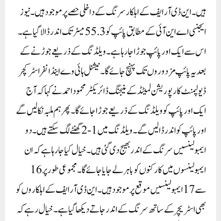
ہیں۔این ڈی آر ایف کے اہلکار سرنگ کے داخلی حصے پر موجود ہیں۔ نیوز
ایجنسی اے این آئی کے مطابق پائپ کو 55.3 میٹر تک اندر ڈالا گیا ہے۔
اس سے ایک اور پائپ جوڑا جا رہا ہے۔ ویلڈنگ کے ذریعے جوڑنے کے
بعد یہ پائپ مزدوروں تک پہنچ جائے گا۔نیشنل ہائی وے اینڈ انفراسٹرکچر
ڈیولپمنٹ کارپوریشن لمیٹڈ کے منیجنگ ڈائریکٹر محمود احمد نے کہا کہ آج
ایک اور پائپ کو ویلڈنگ کے ذریعے جوڑا جائے گا۔ پھر ہم ملبہ نکالیں گے
اور پائپ کو اندر ڈالیں گے۔ ویلڈنگ میں 1-2 گھنٹے لگ سکتے ہیں۔دو
ایمبولینسیں سرنگ کے اندر بھیج دی گئی ہیں۔ خیال کیا جا رہا ہے کہ ان
ایمبولینسوں میں کارکنوں کو باہر لے جایا جائے گا۔ مجموعی طور پر 16
سے 17 ایمبولینسیں موقع پر موجود ہیں۔ این ڈی آر ایف کے اہلکاروں کو
بھی اسٹریچر کے ساتھ سرنگ کے اندر جاتے دیکھا گیا ہے۔خیال رہے کہ