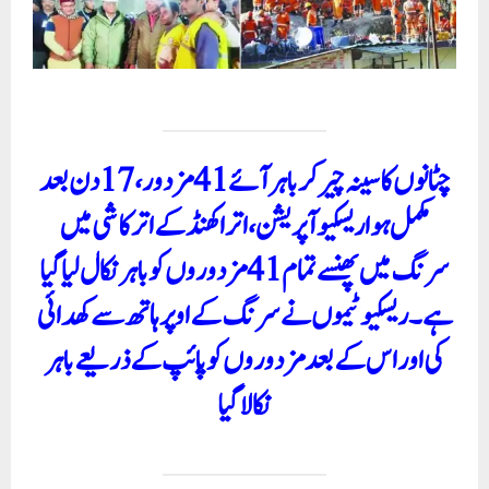
چٹانوں کا سینہ چیر کر باہر آئے 41 مزدور، 17 دن بعد
مکمل ہوا ریسکیو آپریشن، اتراکھنڈ کے اترکاشی میں
سرنگ میں پھنسے تمام 41 مزدوروں کو باہر نکال لیا گیا
ہے۔ ریسکیو ٹیموں نے سرنگ کے اوپر ہاتھ سے کھدائی
کی اور اس کے بعد مزدوروں کو پائپ کے ذریعے باہر
نکالا گیا