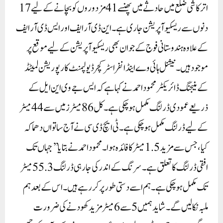
اترکاشی ضلع میں حادثے میں پھنسے 41 مزدوروں کو بچانے کے لیے 17
دنوں سے ریسکیو آپریشن جاری ہے۔ این ڈی آر ایف اور ایس ڈی آر ایف
کے علاوہ ہندوستانی فوج کے جوان بھی ریسکیو آپریشن کے لیے موقع پر
موجود ہیں۔نیشنل ہائی وے اینڈ انفراسٹرکچر ڈیولپمنٹ کارپوریشن لمیٹڈ
کے منیجنگ ڈائریکٹر محمود احمد نے کہا ہے کہ ایس جے وی این ایل کے
ذریعے عمودی ڈرلنگ مکمل ہو چکی ہے۔ کل 86 میٹرز میں سے 44 میٹر
کے لیے ڈرلنگ مکمل ہو چکی ہے۔ ٹی ایچ ڈی سی نے آج ساتواں دھماکہ
کیا، جس سے مزید 1.5 میٹر کا فائدہ ہوا۔محمود احمد نے بتایا ’’جہاں تک
افقی ڈرلنگ کا تعلق ہے۔ سرنگ کے اندر کی جا رہی ڈرلنگ 55.3 میٹر
تک مکمل ہو چکی ہے۔ ہم اسے دستی طور پر کر رہے ہیں۔ اس کے بعد ہم
ملبہ نکالیں گے۔ شاید ہمیں 5 سے 6 میٹر مزید کھودنے کی ضرورت