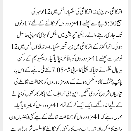
اترکاشی، سماج نیوز: اترکاشی کی سلکیارا ٹنل میں 12 نومبر کی
صبح 5:30بجے سے پھنسے 41 مزدوروں کو نکالنے کے لئے 17 دنوں
تک جاری رہنے والے ریسکیو آپریشن میں منگل کو بڑی کامیابی حاصل
ہوئی۔ اتراکھنڈ کے اترکاشی میں زیر تعمیر سلکیارا-دندلگاؤں ٹنل میں 12
نومبر سے پھنسے 41 مزدوروں کو بالآخر بچا لیا گیا۔ ریسکیو ٹیم کے رکن
ہرپال سنگھ نے بتایا کہ پہلی کامیابی شام 7.05بجے ملی۔ ملبے کے اس پار
پائپ پشنگ کا کام مکمل ہونے کے بعد مزدوروں کو بحفاظت نکالنے کی
تیاریاں شروع کر دی گئیں۔ این ڈی آر ایف کے اہلکار کارکنوں کو بچانے
کے لیے اندر گئے۔ ایک ایک کرکے تمام 41 مزدوروں کو باہر لایا گیا۔
خیال رہے کہ 41 مزدوروں کو بحفاظت نکالنے کے لیے کئی ایجنسیاں دن
رات کام کر رہی ہیں۔ اب جب کارکنوں کو نکالنے کا سلسلہ شروع ہوا ہے