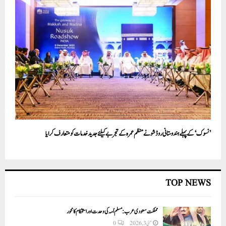
’نسوک‘ کے پہلے ہندوستانی روڈ شو نے منظم عمرہ کے تجربے کیلئے جدید خدمات کو متعارف کرایا
TOP NEWS
مملکت سعودی عرب: مسلم اُمہ کی وحدت اور استحکام کا محور
مئی 3, 2026
0