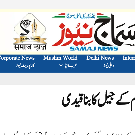
orporate News
Muslim World
Delhi News
Inter
دہلی نیوز
عرب دُنیا
کارپوریٹ نیوز
 کے جیل کا بنا قیدی