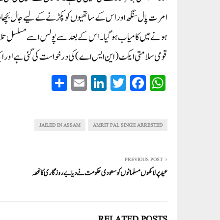
امرت پال سنگھ اور اس کے ساتھیوں کو پکڑنے کے لیے جال بچھا د
ہونے میں کامیاب ہوگیا۔ اس کے بعد سے پولس اسے مسلسل تلاش 
قومی سلامتی ایکٹ (این ایس اے) کی درخواست کی گئی ہے اور ایک
S
E
Li
T
Fa
W
ha
m
nk
wi
ce
ha
re
ail
ed
tte
bo
ts
In
r
ok
A
JAILED IN ASSAM
AMRIT PAL SINGH ARRESTED
pp
PREVIOUS POST
عید پر لاکھوں مسلمانوں کو سعودی حکومت نے دیا بے روزگاری کا تحفہ
RELATED POSTS