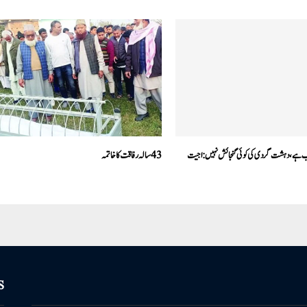
ہب ہے،دہشت گردی کی کوئی گنجائش نہیں:اجیت
43سالہ ر فاقت کاخاتمہ
S