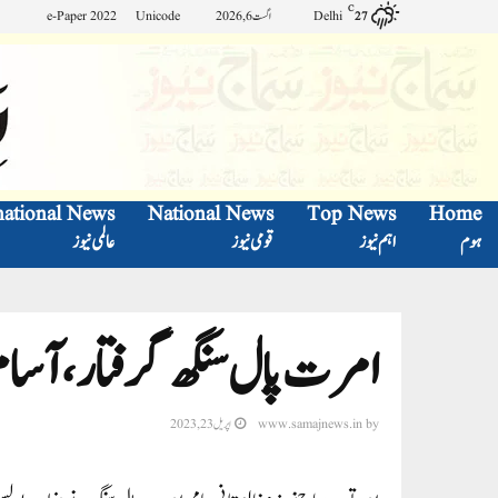
C
Delhi
اگست 6, 2026
Unicode
e-Paper 2022
27
national News
National News
Top News
Home
ہوم
اہم نیوز
قومی نیوز
عالمی نیوز
امرت پال سنگھ گرفتار، آسام
by
www.samajnews.in
اپریل 23, 2023