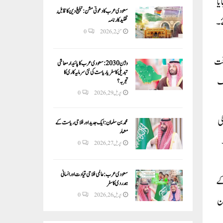
ا
سعودی عرب کا دعوتی مشن: تبلیغ دین کا قابلِ
ئے۔
تقلید کارنامہ
مئی 2, 2026
0
سخت
وژن 2030:سعودی عرب کا پائیدار معاشی
تبدیلی کا سفر یا ریاست کی نئی سرمایہ کاری کا
یک
تجربہ؟
اپریل 29, 2026
0
ی
محمد بن سلمان: ایک جدید اور فلاحی ریاست کے
معمار
اپریل 27, 2026
0
سعودی عرب: عالمی فلاحی قیادت اور انسانی
کے
ہمدردی کا سفر
اپریل 26, 2026
0
ن