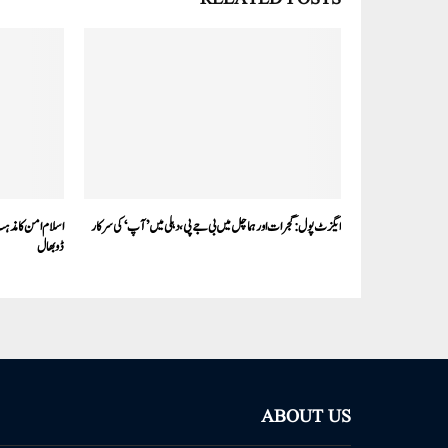
ایگزٹ پول: گجرات اور ہماچل میں بی جے پی، دہلی میں ’آپ‘کی سرکار
اسلام امن کا مذ
ڈوبھال
ABOUT US