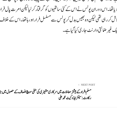
یا تھا۔ اس دوران پولس نے اس کے کئی ساتھیوں کو گرفتار کرلیا لیکن امرت پال فرار
کر رہی تھی لیکن وہ بھیس بدل کر پولس سے مسلسل فرار ہو رہا تھا۔ اس کے خلاف
 غیر ضمانتی وارنٹ جاری کیا گیا ہے۔
NEXT POST
مسلم افراد کے بیشتر معاملات میں سرکاری مشینری کی منفی سوچ انصاف کے حصول میں ب
رکاوٹ:سینئر ایڈوکیٹ محمد علی