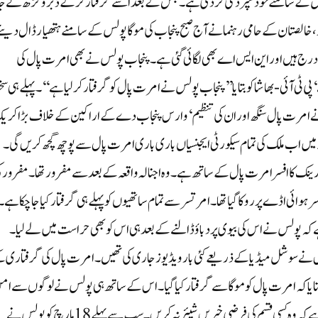
پولس کے سامنے خودسپردگی کر دی ہے۔ جس کے بعد اسے گرفتار کرکے ڈبروگڑھ لے جای
 کئی دنوں سے مفرور تھا۔ 37 دنوں کے بعد، خالصتان کے حامی رہنما نے آج صبح پنجاب کی موگا پولس کے سامنے ہتھیار ڈال دی
ج ہیں اور این ایس اے بھی لگائی گئی ہے۔ پنجاب پولس نے بھی امرت پال کی
پی ٹی آئی-بھاشا کو بتایا’’پنجاب پولس نے امرت پال کو گرفتار کرلیا ہے‘‘۔ پہلے ہی 
وکا) نافذ کیا گیا ہے۔ 18 مارچ کو پولس نے امرت پال سنگھ اور ان کی تنظیم ‘وارس پنجاب دے کے اراکین کے خلاف بڑا کر
میں اب ملک کی تمام سیکورٹی ایجنسیاں باری باری امرت پال سے پوچھ گچھ کریں گی۔
رینک کا افسر امرت پال کے ساتھ ہے۔وہ اجنالہ واقعہ کے بعد سے مفرور تھا۔ مفرور ک
ین دن قبل جمعرات یعنی 21 اپریل کو امرتسر ہوائی اڈے پر روکا گیا تھا۔امرتسر سے تمام ساتھیوں کو پہلے ہی گرفتار کیا جا چکا ہے۔
ے کہ پولس نے اس کی بیوی پر دباؤ ڈالنے کے بعد ہی اس کو بھی حراست میں لے لیا۔
و اس نے سوشل میڈیا کے ذریعے کئی بار ویڈیوز جاری کی تھیں۔امرت پال کی گرفتاری 
یا کہ امرت پال کو موگا سے گرفتار کیا گیا۔ اس کے ساتھ ہی پولس نے لوگوں سے ام
اور ہم آہنگی برقرار رکھنے کی اپیل کی ہے۔ لوگوں سے اپیل کی گئی ہے کہ وہ کسی قسم کی فرضی خبریں شیئر نہ کریں۔سب سے پہلے 18 مارچ کو پولس نے