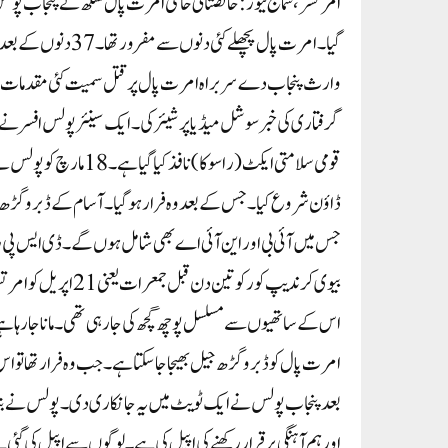
امرتسر، سماج نیوز: خالصتانی حامی امرت پال سنگھ نے پنجاب 
گیا۔ امرت پال پچھلے
وارث پنجاب دے سربراہ امرت پال پر قتل سمیت کئی مقدمات در
گرفتاری کی خبر سوشل میڈیا پر شیئر کی۔ ایک سینئر پولس افسر نے ‘
قومی سلامتی ایکٹ (راس
ڈاؤن شروع کیا۔ جس کے بعد وہ فرار ہوگیا۔ آسام کے ڈبروگڑھ 
جس میں آئی بی اور این آئی اے بھی شامل ہوں گے۔ ڈی ایس پی 
بیوی کرندیپ کور کو ت
اس کے ساتھیوں سے مسلسل پوچھ گچھ کی جا رہی تھی۔ مانا جا رہا ہ
امرت پال کو ڈبرو گڑھ جیل بھیجا جا سکتا ہے۔ جب وہ فرار تھا ت
بعد پنجاب پولس نے ایک ٹویٹ میں یہ جانکاری دی۔ پولس نے بتا