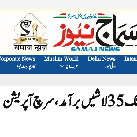
orporate News
Muslim World
Delhi News
Inter
دہلی نیوز
عرب دُنیا
کارپوریٹ نیوز
اندور مندر حادثے میں اب تک 35لاشیں برآمد، سرچ آپریشن