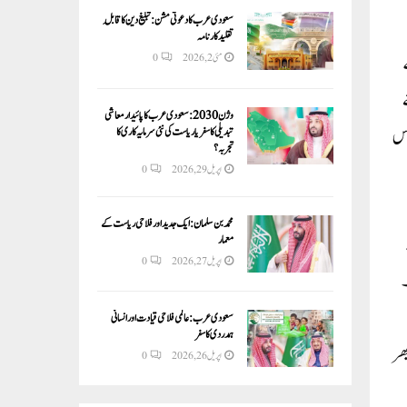
سعودی عرب کا دعوتی مشن: تبلیغ دین کا قابلِ
تقلید کارنامہ
کے
مئی 2, 2026
0
وژن 2030:سعودی عرب کا پائیدار معاشی
ا۔ اس
تبدیلی کا سفر یا ریاست کی نئی سرمایہ کاری کا
تجربہ؟
اپریل 29, 2026
0
محمد بن سلمان: ایک جدید اور فلاحی ریاست کے
معمار
اپریل 27, 2026
0
۔
سعودی عرب: عالمی فلاحی قیادت اور انسانی
ہمدردی کا سفر
ھر
اپریل 26, 2026
0