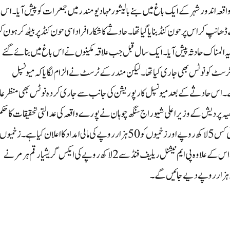
قعہ اندور شہر کے ایک باغ میں بنے بالیشور مہادیو مندر میں جمعرات کو پیش آیا۔ اس
انپ کر اس پر حون کنڈ بنایا گیا تھا۔ حادثے کا شکار افراد اسی حون کنڈ پر بیٹھ کر ہون ک
 المناک حادثہ پیش آیا۔ ایک سال قبل جب علاقہ مکینوں نے اس باغ میں بنائے گئے
رسٹ کو نوٹس بھی جاری کیا تھا۔ لیکن مندر کے ٹرسٹ نے الزام لگایا کہ میونسپل
ے۔ اس حادثے کے بعد میونسپل کارپوریشن کی جانب سے جاری کردہ نوٹس بھی منظر عا
ھیہ پردیش کے وزیر اعلی شیوراج سنگھ چوہان نے پورے واقعہ کی عدالتی تحقیقات کا حکم 
ہے۔ انہوں نے حادثے میں ہلاک ہونے والوں کے لواحقین کو فی کس 5 لاکھ روپے اور زخمیوں کو 50 ہزار روپے کی مالی امداد کا اعلان کیا ہے۔ زخمیوں
کے علاج کے تمام اخراجات ریاستی حکومت برداشت کرے گی۔اس کے علاوہ پی ایم نیشنل ریلیف فنڈ سے 2 لاکھ روپے کی ایکس گریشیا رقم ہر مرنے