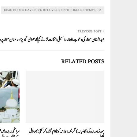
re
ail
ed
tte
bo
ts
In
r
ok
A
35 DEAD BODIES HAVE BEEN RECOVERED IN THE INDORE TEMPLE
pp
PREVIOUS POST
عبدالمنان سیٹھ کی دعوتِ افطار، اسمبلی انتخات لڑنے کیلئے عوامی تجویز اورمنان سیٹھ پر دب
RELATED POSTS
مودی اور ان کی ایجنسیاں کانگریس اجلاس کو ناکام نہیں کرسکتی:بھوپیش
مراٹھی زبان میں قر