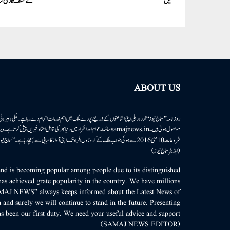
بگھیل
کے مختلف تاریخ سا
ABOUT US
روزنامہ ’’سماج نیوز‘‘ اُردو دہلی اپنی اشاعتوں کے ذریعے پورے ملک میں اہم خدمات انجام دے رہا ہے۔ ملکی وبیر
موصول ہوتی ہیں۔samajnews.inسائٹ عوام اور انفراد میں دنیا بھر کی قابل اعتماد خ
شروعات 10مئی 2016 سے ہوئی جو اب ملک کے کروڑوں افراد تک اپنی آواز کامیابی سے پہنچا رہا ہے
(ایڈیٹر سماج نیوز)
d is becoming popular among people due to its distinguished
as achieved grate popularity in the country. We have millions
MAJ NEWS” always keeps informed about the Latest News of
 and surely we will continue to stand in the future. Presenting
s been our first duty. We need your useful advice and support.
(SAMAJ NEWS EDITOR)