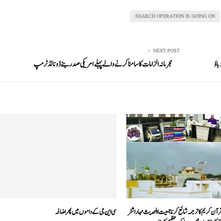
SEARCH OPERATION IS GOING ON
NEXT POST
اؤ
مجرمانہ الزامات کا سامنا کرنے والے پہلے امریکی صدر بنے ڈونالڈ ٹرمپ
آن کریم کا ترجمہ شائع کرنا جمعیت اہلحدیث مہاراشٹر
سی این جی کے داموں میں پھر اضافہ