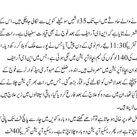
بھوپال، سماج نیوز: مدھیہ پردیش کے اندور میں جمعرات کو پیش آنے والے حادثے میں اب تک 35 لاشیں سوتیلے کنویں سے نکالی جا چکی ہیں۔ اس 
ر نے بتایا ہے کہ این ڈی آر ایف کے بعد فوج نے بھی قیادت سنبھالی ہے۔ رات گئے
سوتیلے کنویں سے 21 لاشیں نکالی گئیں۔ یہ واقعہ جمعرات کی صبح تقریباً 11:30بجے رام نومی کے دن پیش آیا جس نے پورے ملک کو ہلا کر رکھ دی
حادثے میں ایک دو نہیں بلکہ 35 جانیں چلی گئیں۔این ڈی آر ایف کی 140 لوگوں کی ٹیم بچاؤ آپریشن میں لگی ہوئی ہے، جس میں این ڈی آر ایف
ے 15 جوان، ایس ڈی آر ایف کے 50 جوان اور فوج کے 75 جوان بچاؤ آپریشن میں مصروف ہیں۔ اندور ضلع کے مہو آرمی ہیڈکوارٹر سے فوج کے
 پہنچنے کے بعد لاشوں کو نکالنے کی رفتار بڑھ گئی۔ جس میں رات بھر آپریشن چلانے کے
 گئیں۔جمعرات کی شام تک 18 افراد کو بچا لیا گیا تھا۔ ان میں سے دو کو علاج کے بعد فارغ کر دیا گیا، باقی اسپتالوں میں زیر علاج ہیں
طور پر خالی ہو جاتا ہے تو آدھے گھنٹے میں دوبارہ کنویں میں چار سے پانچ فٹ تک پانی ب
جاتا ہے۔ جس کی وجہ سے پانی خالی کرنے کے لیے دوبارہ انتظار کرنا پڑتا ہے اور پھر ریسکیو آپریشن دوبارہ چلانا پڑتا ہے۔ ریسکیو آپریشن تقریباً 40 فٹ