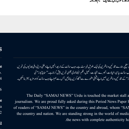
ز کارناموں میں سے ایک عظیم کارنامہ
S
ونی سطح پر ہمارے قارئین وناظرین کی ایک طویل فہرست ہے۔ ویب سائٹ کے ذریعہ انہیں اپنے وطنی، دینی وملی بھائیوں کی خبریں
e
بریں پیش کرتا ہے۔ ویب سائٹ سیاسی، خیالات، تبصرے، تجارت، کھیل، فلم، ٹیکنالوجی جیسی خبریں پیش کرتا ہے۔ ’’سماج نیوز‘‘ کی
.
۔ ’’سماج نیوز‘‘ کے قارئین وناظرین ہمیں اپنے قیمتی مشورے سے آگاہ کریں یا بتائیں جس سے ہم اپنے ویب سائٹ کو اور مزید بہتر بناسکیں۔
4
6
The Daily “SAMAJ NEWS” Urdu is touched the market stall an
e
journalism. We are proud fully asked during this Period News Paper h
a
of readers of “SAMAJ NEWS” in the country and abroad, whom “SA
2
the country and nation. We are standing strong in the world of media
the news with complete authenticity ha
l