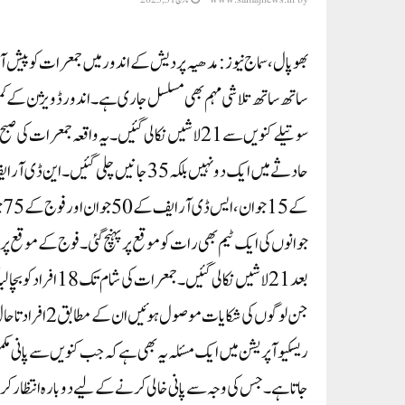
ساتھ ساتھ تلاشی مہم بھی مسلسل جاری ہے۔ اندور ڈویژن کے کمشن
ک
جوانوں کی ایک ٹیم بھی رات کو موقع پر پہنچ گئی۔ فوج کے موقع پر
بعد 21 لاشیں نکالی
جن لوگوں کی شکایات موصول ہوئیں ان کے مطابق 2 افراد تاحال لاپتہ ہیں۔
ریسکیو آپریشن میں ایک مسئلہ یہ بھی ہے کہ جب کنویں سے پانی مکمل 