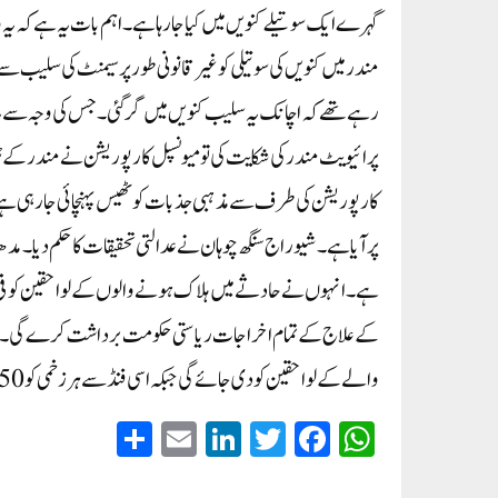
گہرے ایک سوتیلے کنویں میں کیا جا رہا ہے۔اہم بات یہ ہے کہ یہ وا
مندر میں کنویں کی سوتیلی کو غیر قانونی طور پر سیمنٹ کی سلیب سے ڈھ
رہے تھے کہ اچانک یہ سلیب کنویں میں گر گئی۔ جس کی وجہ سے یہ
پرائیویٹ مندر کی شکایت کی تو میونسپل کارپوریشن نے مندر کے ٹ
کارپوریشن کی طرف سے مذہبی جذبات کو ٹھیس پہنچائی جا رہی ہ
پر آیا ہے۔ شیوراج سنگھ چوہان نے عدالتی تحقیقات کا حکم دیا۔مد
والے کے لواحقین کو دی جائے گی جبکہ اسی فنڈ سے ہر زخمی کو 50 ہزار روپے دیے جائیں گے۔
S
E
Li
T
Fa
W
ha
m
nk
wi
ce
ha