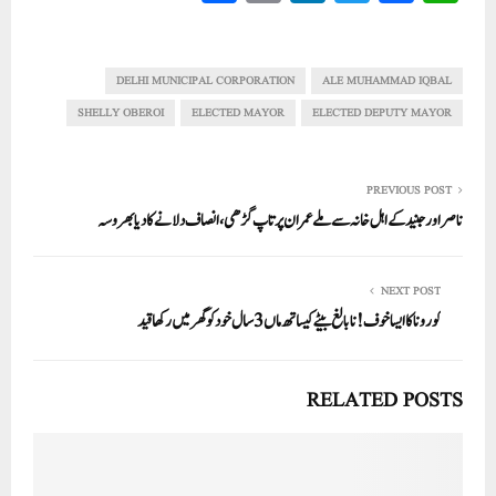
ha
m
nk
wi
ce
ha
re
ail
ed
tte
bo
ts
In
r
ok
A
DELHI MUNICIPAL CORPORATION
ALE MUHAMMAD IQBAL
pp
SHELLY OBEROI
ELECTED MAYOR
ELECTED DEPUTY MAYOR
PREVIOUS POST
ناصراور جنید کے اہل خانہ سے ملے عمران پرتاپ گڑھی، انصاف دلانے کا دیا بھروسہ
NEXT POST
کورونا کا ایسا خوف! نابالغ بیٹے کیساتھ ماں 3سال خود کو گھر میں رکھا قید
RELATED POSTS