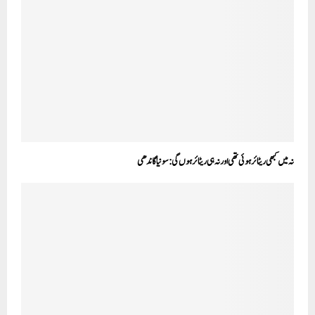
نہ میں کبھی ریٹائر ہوئی تھی اور نہ ہی ریٹائر ہوں گی: سونیا گاندھی