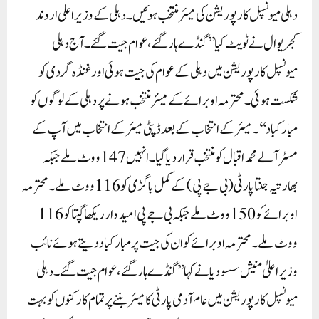
دہلی میونسپل کارپوریشن کی میئر منتخب ہوئیں۔دہلی کے وزیر اعلی اروند
کجریوال نے ٹویٹ کیا ’’گنڈے ہار گئے ، عوام جیت گئے ۔ آج دہلی
میونسپل کارپوریشن میں دہلی کے عوام کی جیت ہوئی اور غنڈہ گردی کو
شکست ہوئی۔ محترمہ اوبرائے کے میئر منتخب ہونے پر دہلی کے لوگوں کو
مبارکباد‘‘۔میئر کے انتخاب کے بعد ڈپٹی میئر کے انتخاب میں آپ کے
مسٹر آلے محمد اقبال کو منتخب قرار دیا گیا۔ انہیں 147ووٹ ملے جبکہ
بھارتیہ جنتا پارٹی (بی جے پی) کے کمل باگڑی کو 116 ووٹ ملے۔ محترمہ
اوبرائے کو 150 ووٹ ملے جبکہ بی جے پی امیدوار ریکھا گپتا کو 116
ووٹ ملے۔ محترمہ اوبرائے کو ان کی جیت پر مبارکباد دیتے ہوئے نائب
وزیر اعلیٰ منیش سسودیا نے کہا’’گنڈے ہار گئے ، عوام جیت گئے ۔ دہلی
میونسپل کارپوریشن میں عام آدمی پارٹی کا میئر بننے پر تمام کارکنوں کو بہت