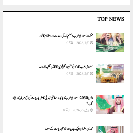
TOP NEWS
مملکت سعودی عرب: مسلم اُمہ کی وحدت اور استحکام کا محور
مئی 3, 2026
0
سعودی عرب کا دعوتی مشن: تبلیغ دین کا قابلِ تقلید کارنامہ
مئی 2, 2026
0
وژن 2030:سعودی عرب کا پائیدار معاشی تبدیلی کا سفر یا ریاست کی نئی سرمایہ کاری کا
تجربہ؟
اپریل 29, 2026
0
محمد بن سلمان: ایک جدید اور فلاحی ریاست کے معمار