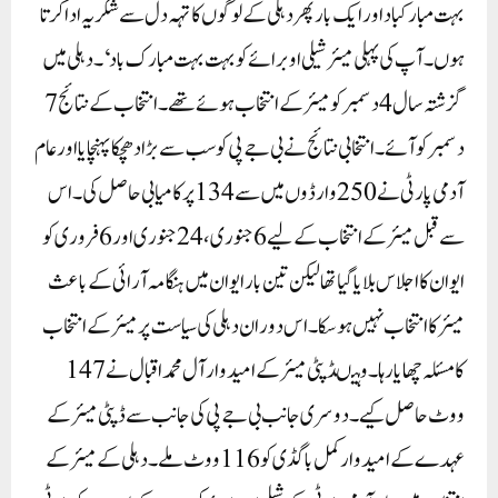
بہت مبارکباد اور ایک بار پھر دہلی کے لوگوں کا تہہ دل سے شکریہ ادا کرتا
ہوں۔ آپ کی پہلی میئر شیلی اوبرائے کو بہت بہت مبارک باد‘۔ دہلی میں
گزشتہ سال 4 دسمبر کو میئر کے انتخاب ہوئے تھے۔ انتخاب کے نتائج 7
دسمبر کو آئے۔ انتخابی نتائج نے بی جے پی کو سب سے بڑا دھچکا پہنچایا اور عام
آدمی پارٹی نے 250 وارڈوں میں سے 134 پر کامیابی حاصل کی۔اس
سے قبل میئر کے انتخاب کے لیے 6 جنوری، 24 جنوری اور 6 فروری کو
ایوان کا اجلاس بلایا گیا تھا لیکن تین بار ایوان میں ہنگامہ آرائی کے باعث
میئر کا انتخاب نہیں ہوسکا۔ اس دوران دہلی کی سیاست پر میئر کے انتخاب
کا مسئلہ چھایا رہا۔وہیںڈپٹی میئر کے امیدوار آل محمد اقبال نے 147
ووٹ حاصل کیے۔ دوسری جانب بی جے پی کی جانب سے ڈپٹی میئر کے
عہدے کے امیدوار کمل باگڈی کو 116 ووٹ ملے۔ دہلی کے میئر کے