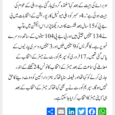
اوبرائے کی جیت کے بعد کہا’غنڈہ گردی ہار گئی ہے ، دہلی کے عوام کی
جیت ہوئی ہے‘۔4 دسمبر کو دہلی میونسپل کارپوریشن کے انتخابات میں بی
جے پی کو 15سال بعد شکست کا منہ دیکھنا پڑا۔ اس الیکشن میں عآپ
نے 134سیٹیں جیتی ہیں اور بی جے پی 104سیٹوں کے ساتھ دوسرے
نمبر پر ہے ۔ کانگریس کو 9سیٹیں ملیں اور3سیٹیں دوسری پارٹیوں کے
پاس گئی تھیں۔ 17فروری کو سپریم کورٹ نے میئر کے انتخاب کے
معاملے کی سماعت کے بعد میئر کے انتخاب کا نوٹس 24گھنٹے کے اندر
جاری کرنے کو کہا تھا اور فیصلہ سنایا تھا کہ نامزد اراکین کو ووٹ دینے کا حق
نہیں ہوگا۔ سپریم کورٹ نے یہ بھی کہا تھا کہ میئر کے انتخاب کے بعد
ہی’ڈپٹی میئر کا انتخاب کرایا جا سکتا ہے ۔
S
E
Li
T
Fa
W