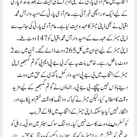
انتخاب میں عام آدمی پارٹی کے شیلی اوبرائے کی جیت کے بعد بدھ کو پارٹی
کے لیے ایک اور اچھی خبر آئی ہے۔ عام آدمی پارٹی کے امیدوار آل محمد
اقبال نے بھی ڈپٹی میئر کا عہدہ جیت لیا ہے۔ عام آدمی پارٹی کی جانب سے
ڈپٹی میئر کے عہدے کے امیدوار آل محمد اقبال کو 147 ووٹ ملے۔
ڈپٹی میئر کے لیے ایوان میں کل 265 ووٹ ڈالے گئے۔ جن میں سے 2
ووٹ باطل رہے۔ خاص بات یہ ہے کہ بی جے پی ایم پی گوتم گمبھیر ڈپٹی
میئر کے انتخاب میں بی جے پی امیدوار کمل باگڈی کے حق میں ووٹ
دینے ہاؤس نہیں پہنچے۔بی جے پی رہنماؤں نے گوتم گمبھیر کے لیے مزید
وقت کا مطالبہ کیا، لیکن میئر نے کہا کہ ووٹنگ کا وقت ختم ہوچکا ہے اور
انتظار نہیں کیا جاسکتا۔ ڈپٹی میئر کے انتخاب میں 9 کے قریب
کونسلروںنے ووٹ کاسٹ نہیں کیا۔ ووٹنگ سوک سینٹر میں ہوئی۔ دہلی کو
چوتھی کوشش میں اپنا میئر ملا کیونکہ نامزد اراکین کو ووٹنگ کا حق دینے پر