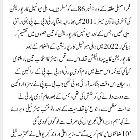
نگر اسمبلی حلقہ کے وارڈ نمبر 86سے کونسلر ہیں۔دہلی میونسپل کارپوریشن
کی آخری خاتون میئر 2011میں بھارتیہ جنتا پارٹی (بی جے پی) کی رجنی
ایبی تھیں، جس کے بعد میونسپل کارپوریشن کو تین حصوں میں تقسیم کر
دیا گیا۔ 2022میں دہلی میونسپل کارپوریشن کے انضمام کے بعد
کارپوریشن کا یہ پہلا الیکشن تھا۔ اس سے قبل، میئر کا انتخاب تین بار ملتوی
کیا گیا کیونکہ اس سلسلے میں عام آدمی پارٹی اور بی جے پی کے اراکین کے
درمیان اس وقت ہنگامہ آرائی ہوئی تھی جب بی جے پی نے نامز د اراکین
سے ووٹ دلانے کی کوشش کی تھی، جس کے بعد عام آدمی پارٹی نے
عدالت عظمی سے رجوع کیا تھا۔جیت کے بعد، نو منتخب میئر شیلی اوبرائے
نے کہا’ہم وزیر اعلیٰ کجریوال کی طرف سے لوگوں کو دی گئی
’10ضمانتوں‘ پر کام کریں گے‘۔وزیر اعلیٰ اروند کجریوال نے محترمہ شیلی