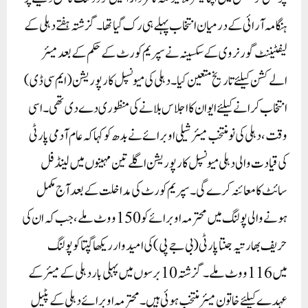
ہنگامہ آرائی کے درمیان انتخاب پہلے ہی رک گیا تھا۔گزشتہ ہفتے دہلی کے
لیفٹیننٹ گورنر وی کے سکسینہ نے سپریم کورٹ کے حکم کے بعد میئر
الےکشن کیلئے تاریخ متعین کیا۔دہلی کی میونسپل کارپوریشن (ایم سی ڈی)
انتخاب کرانے کیلئے ایوان کا اجلاس بلانے کی منظوری دے دی تھی۔اسی
وقت، دہلی کی نو منتخب میئر شیلی اوبرائے نے بدھ کو کہا کہ عام آدمی پارٹی
کی قیادت والی دہلی میونسپل کارپوریشن اگلے تین مہینوں میں لینڈ فل
سائٹ کا معائنہ کرے گی۔سپریم کورٹ کی مداخلت کے بعد آج مکمل
ہونے والی پولنگ میں محترمہ اوبرائے کو 150ووٹ ملے ، جب کہ ان کی
حریف بھارتیہ جنتا پارٹی (بی جے پی) کی امیدوار ریکھا گپتا کو پولنگ
میں 116ووٹ ملے۔ گزشتہ 10برسوں میں پہلی بار دہلی کے میئر کے
عہدے کیلئے خاتون میئر منتخب ہوئی ہیں۔ محترمہ اوبرائے دہلی کے پٹیل