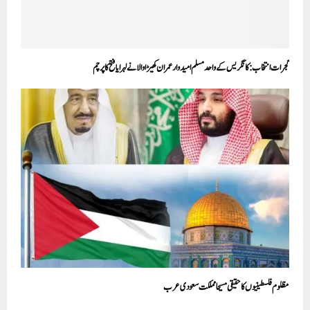
گجرات انتخاب: کانگریس کے واحد مسلم امیدوار عمران کھیڑاوالا نے لہرایا فتح کا پرچم
مظلوم فلسطینیوں کا حقیقی مسیحا مملکت سعودی عرب