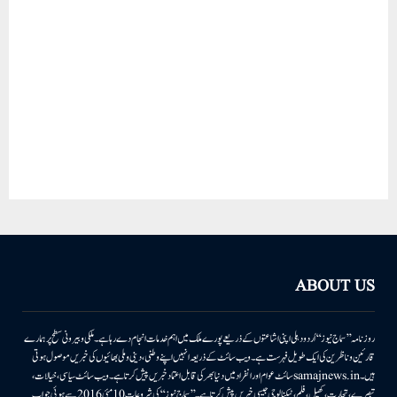
ABOUT US
روزنامہ ’’سماج نیوز‘‘ اُردو دہلی اپنی اشاعتوں کے ذریعے پورے ملک میں اہم خدمات انجام دے رہا ہے۔ ملکی وبیرونی سطح پر ہمارے
قارئین وناظرین کی ایک طویل فہرست ہے۔ ویب سائٹ کے ذریعہ انہیں اپنے وطنی، دینی وملی بھائیوں کی خبریں موصول ہوتی
ہیں۔samajnews.inسائٹ عوام اور انفراد میں دنیا بھر کی قابل اعتماد خبریں پیش کرتا ہے۔ ویب سائٹ سیاسی، خیالات،
تبصرے، تجارت، کھیل، فلم، ٹیکنالوجی جیسی خبریں پیش کرتا ہے۔ ’’سماج نیوز‘‘ کی شروعات 10مئی 2016 سے ہوئی جو اب