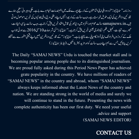
روزنامہ ’’سماج نیوز‘‘ اُردو دہلی اپنی اشاعتوں کے ذریعے پورے ملک میں اہم خدمات انجام دے رہا ہے۔ ملکی وبیرونی سطح پر ہمارے
قارئین وناظرین کی ایک طویل فہرست ہے۔ ویب سائٹ کے ذریعہ انہیں اپنے وطنی، دینی وملی بھائیوں کی خبریں موصول ہوتی
ہیں۔samajnews.inسائٹ عوام اور انفراد میں دنیا بھر کی قابل اعتماد خبریں پیش کرتا ہے۔ ویب سائٹ سیاسی، خیالات،
تبصرے، تجارت، کھیل، فلم، ٹیکنالوجی جیسی خبریں پیش کرتا ہے۔ ’’سماج نیوز‘‘ کی شروعات 10مئی 2016 سے ہوئی جو اب
ملک کے کروڑوں افراد تک اپنی آواز کامیابی سے پہنچا رہا ہے۔ ’’سماج نیوز‘‘ کے قارئین وناظرین ہمیں اپنے قیمتی مشورے سے آگاہ
کریں یا بتائیں جس سے ہم اپنے ویب سائٹ کو اور مزید بہتر بناسکیں۔ (ایڈیٹر سماج نیوز)
The Daily “SAMAJ NEWS” Urdu is touched the market stall and is
becoming popular among people due to its distinguished journalism.
We are proud fully asked during this Period News Paper has achieved
grate popularity in the country. We have millions of readers of
“SAMAJ NEWS” in the country and abroad, whom “SAMAJ NEWS”
always keeps informed about the Latest News of the country and
nation. We are standing strong in the world of media and surely we
will continue to stand in the future. Presenting the news with
complete authenticity has been our first duty. We need your useful
advice and support.
(SAMAJ NEWS EDITOR)
CONTACT US