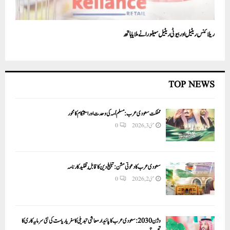
ریلائنس ریٹیل اور بیوٹی ریٹیل سیفورا نے ملایا ہاتھ
TOP NEWS
مملکت سعودی عرب: مسلم اُمہ کی وحدت اور استحکام کا محور
مئی 3, 2026
0
سعودی عرب کا دعوتی مشن: تبلیغ دین کا قابلِ تقلید کارنامہ
مئی 2, 2026
0
وژن 2030:سعودی عرب کا پائیدار معاشی تبدیلی کا سفر یا ریاست کی نئی سرمایہ کاری کا
تجربہ؟