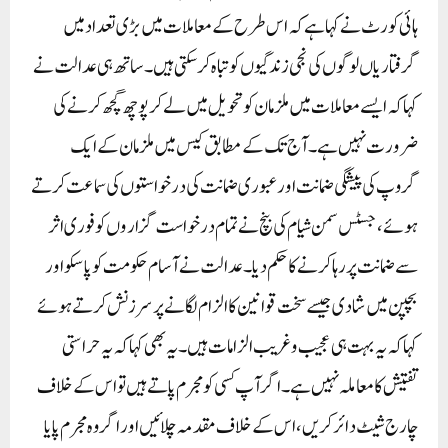
ہائی کورٹ نے کہا ہے کہ اس طرح کے معاملات میں بڑی تعداد میں
گرفتاریاں لوگوں کی نجی زندگیوں کو تباہ کر سکتی ہیں۔ ساتھ ہی عدالت نے
کہا کہ ایسے معاملات میں ملزمان کو تحویل میں لے کر پوچھ گچھ کرنے کی
ضرورت نہیں ہے۔آج تک کے مطابق کیس میں ملزمان کے ایک
گروپ کی پیشگی ضمانت اور عبوری ضمانت کی درخواستوں کی سماعت کرتے
ہوئے، جسٹس سمن شیام کی بنچ نے تمام درخواست گزاروں کو فوری اثر
سے ضمانت پر رہا کرنے کا حکم دیا۔ عدالت نے آسام حکومت کو پاسکو اور
بچپن میں شادی جیسے سخت قوانین کا الزام لگانے پر سرزنش کرتے ہوئے
کہا کہ یہ بہت ہی عجیب و غریب الزامات ہیں۔ یہ بھی کہا کہ یہ حراستی
تفتیش کا معاملہ نہیں ہے۔ اگر آپ کسی کو مجرم پاتے ہیں تو اس کے خلاف
چارج شیٹ دائر کریں، اس کے خلاف مقدمہ چلائیں اور اگر وہ مجرم پایا