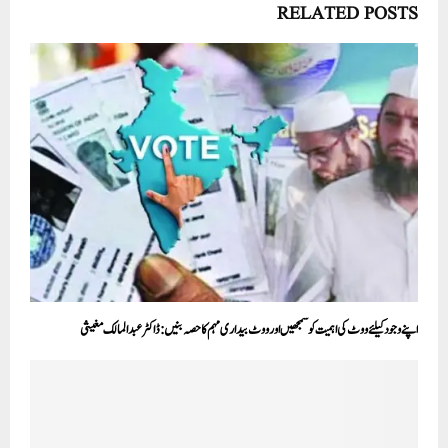
RELATED POSTS
اپنے وجود کیلئے ووٹ کی اہمیت کو سمجھیں اور ووٹ بیداری مہم کا حصہ بنیں: ڈاکٹر عبد المالک مغيثی