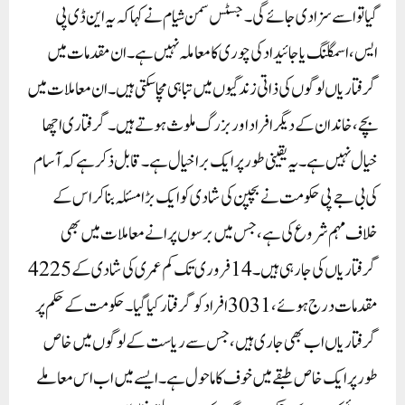
گیا تو اسے سزا دی جائے گی۔جسٹس سمن شیام نے کہا کہ یہ این ڈی پی
ایس، اسمگلنگ یا جائیداد کی چوری کا معاملہ نہیں ہے۔ ان مقدمات میں
گرفتاریاں لوگوں کی ذاتی زندگیوں میں تباہی مچا سکتی ہیں۔ ان معاملات میں
بچے، خاندان کے دیگر افراد اور بزرگ ملوث ہوتے ہیں۔ گرفتاری اچھا
خیال نہیں ہے۔ یہ یقینی طور پر ایک برا خیال ہے۔قابل ذکر ہے کہ آسام
کی بی جے پی حکومت نے بچپن کی شادی کو ایک بڑا مسئلہ بنا کر اس کے
خلاف مہم شروع کی ہے، جس میں برسوں پرانے معاملات میں بھی
گرفتاریاں کی جا رہی ہیں۔ 14 فروری تک کم عمری کی شادی کے 4225
مقدمات درج ہوئے، 3031 افراد کو گرفتار کیا گیا۔ حکومت کے حکم پر
گرفتاریاں اب بھی جاری ہیں، جس سے ریاست کے لوگوں میں خاص
طور پر ایک خاص طبقے میں خوف کا ماحول ہے۔ ایسے میں اب اس معاملے