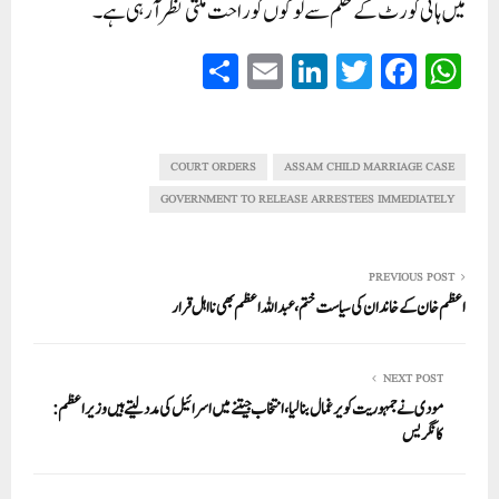
میں ہائی کورٹ کے حکم سے لوگوں کو راحت ملتی نظر آ رہی ہے۔
S
E
Li
T
Fa
W
ha
m
nk
wi
ce
ha
re
ail
ed
tte
bo
ts
In
r
ok
A
COURT ORDERS
ASSAM CHILD MARRIAGE CASE
pp
GOVERNMENT TO RELEASE ARRESTEES IMMEDIATELY
PREVIOUS POST
اعظم خان کے خاندان کی سیاست ختم، عبداللہ اعظم بھی نااہل قرار
NEXT POST
مودی نے جمہوریت کو یرغمال بنالیا، انتخاب جیتنے میں اسرائیل کی مدد لیتے ہیں وزیر اعظم:
کانگریس