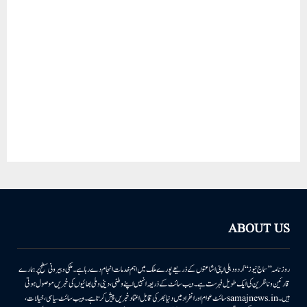
ABOUT US
روزنامہ ’’سماج نیوز‘‘ اُردو دہلی اپنی اشاعتوں کے ذریعے پورے ملک میں اہم خدمات انجام دے رہا ہے۔ ملکی وبیرونی سطح پر ہمارے
قارئین وناظرین کی ایک طویل فہرست ہے۔ ویب سائٹ کے ذریعہ انہیں اپنے وطنی، دینی وملی بھائیوں کی خبریں موصول ہوتی
ہیں۔samajnews.inسائٹ عوام اور انفراد میں دنیا بھر کی قابل اعتماد خبریں پیش کرتا ہے۔ ویب سائٹ سیاسی، خیالات،