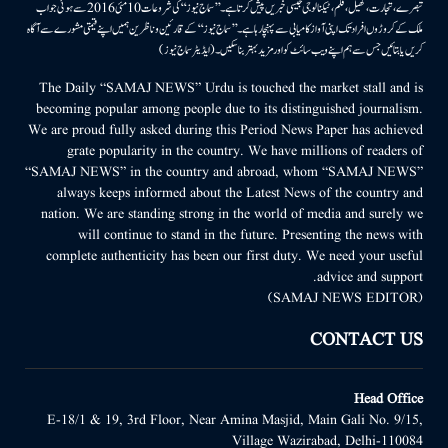
تبصرے، تجارت، کھیل، فلم، ٹیکنالوجی جیسی خبریں پیش کرتا ہے۔ ’’سماج نیوز‘‘ کی شروعات 10مئی 2016 سے ہوئی جو اب
ملک کے کروڑوں افراد تک اپنی آواز کامیابی سے پہنچا رہا ہے۔ ’’سماج نیوز‘‘ کے قارئین وناظرین ہمیں اپنے قیمتی مشورے سے آگاہ
کریں یا بتائیں جس سے ہم اپنے ویب سائٹ کو اور مزید بہتر بناسکیں۔ (ایڈیٹر سماج نیوز)
The Daily “SAMAJ NEWS” Urdu is touched the market stall and is
becoming popular among people due to its distinguished journalism.
We are proud fully asked during this Period News Paper has achieved
grate popularity in the country. We have millions of readers of
“SAMAJ NEWS” in the country and abroad, whom “SAMAJ NEWS”
always keeps informed about the Latest News of the country and
nation. We are standing strong in the world of media and surely we
will continue to stand in the future. Presenting the news with
complete authenticity has been our first duty. We need your useful
advice and support.
(SAMAJ NEWS EDITOR)
CONTACT US
Head Office
E-18/1 & 19, 3rd Floor, Near Amina Masjid, Main Gali No. 9/15,
Village Wazirabad, Delhi-110084