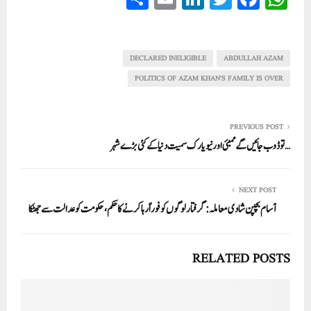
ha
m
nk
wi
ce
ha
re
ail
ed
tte
bo
ts
In
r
ok
A
DECLARED INELIGIBLE
ABDULLAH AZAM
pp
POLITICS OF AZAM KHAN'S FAMILY IS OVER
PREVIOUS POST
…توڈوب جائیں گے ممبئی اور نیویارک سمیت دنیا کے کئی بڑے شہر
NEXT POST
آسام بچپن شادی معاملہ: گرفتارلوگوں کو فوراً رہا کرنے کا حکم، حکومت کو عدالت سے جھٹکا
RELATED POSTS