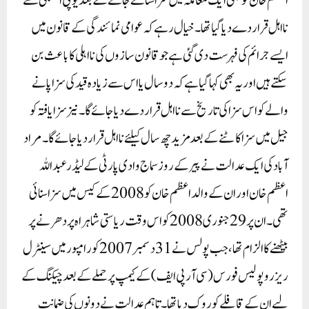
اعظم خان کو بھی ایک معاملہ میں سزا سنائے جانے کے بعد یوپی اسمبلی سے
نااہل قرار دے دیا گیا تھا۔خیال رہے کہ عوامی نمائندگی کے قانون میں
ایسے جرائم کی فہرست دی گئی ہے جو قانون سازوں کی نااہلی کا باعث بن
سکتے ہیں اور یہ بھی کہا گیا ہے کہ دو سال یا اس سے زیادہ قید کی سزا پانے
والے کو اس سزا کی تاریخ سے نااہل قرار دے دیا جائے گا۔ نیز سزایافتہ کو
جیل میں سزا کاٹنے کے بعد مزید چھ سال کیلئے نااہل قرار دیا جائے گا۔مراد
آباد کی ایک عدالت نے پیر کے روز سماج وادی پارٹی کے لیڈر عبداللہ
اعظم خان اور ان کے والد اعظم خان کو 2008 کے کیس میں سزا سنائی
تھی۔ ان پر 29 جنوری 2008 کو اس وقت ریاستی شاہراہ پر دھرنے پر
بیٹھنے کا الزام تھا، جب پولس نے 31 دسمبر 2007 کو رامپور میں سینٹرل
ریزرو پولیس فورس (سی آر پی ایف) کے کیمپ پر حملے کے بعد چیکنگ کے
لیے ان کے قافلے کو روک دیا تھا۔ تاہم عدالت نے دونوں کی ضمانت