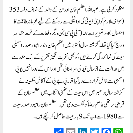
منظور کر لی ہے۔عبداللہ اعظم خان اور ان کے والد کے خلاف دفعہ 353
(عوامی ملازم کو اپنی ڈیوٹی کی ادائیگی سے روکنے کے لیے مجرمانہ طاقت کا
استعمال) اور تعزیرات ہند (آئی پی سی) کی دیگر دفعات کے تحت مقدمہ
درج کیا گیا تھا۔ گزشتہ سال اکتوبر میں اعظم خان، جو رامپور صدر اسمبلی
سیٹ کی نمائندگی کرتے ہیں، کو بھی نفرت انگیز تقریر کے ایک مقدمے
میں عدالت نے 3 سال قید کی سزا سنائی تھی اور اس کے بعد انہیں یوپی
اسمبلی سے نااہل قرار دے دیا گیا تھا۔بی جے پی کے آکاش سکسینہ نے
گزشتہ سال دسمبر میں اس سیٹ کے ضمنی انتخاب میں اعظم خان کے
قریبی ساتھی عاصم رضا کو شکست دی تھی۔ اعظم خان رامپور صدر سیٹ
سے 1980 سے اب تک 9 بار جیت حاصل کر چکے ہیں۔
S
E
Li
T
Fa
W