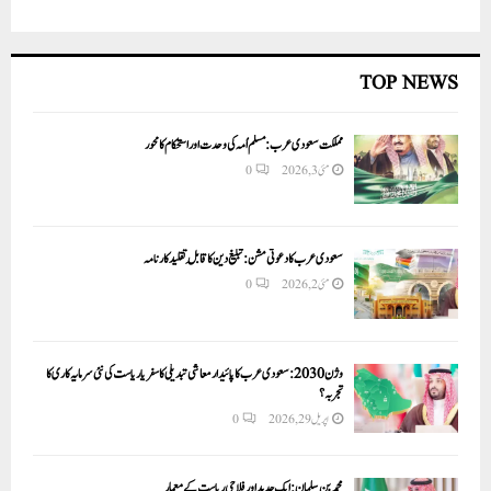
TOP NEWS
مملکت سعودی عرب: مسلم اُمہ کی وحدت اور استحکام کا محور
مئی 3, 2026
0
سعودی عرب کا دعوتی مشن: تبلیغ دین کا قابلِ تقلید کارنامہ
مئی 2, 2026
0
وژن 2030:سعودی عرب کا پائیدار معاشی تبدیلی کا سفر یا ریاست کی نئی سرمایہ کاری کا
تجربہ؟
اپریل 29, 2026
0
محمد بن سلمان: ایک جدید اور فلاحی ریاست کے معمار