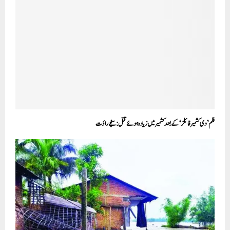
فلم ’دی کشمیر فائلز‘ کے بعد کشمیر میں زیادہ ہوئے قتل: سنجے راؤت