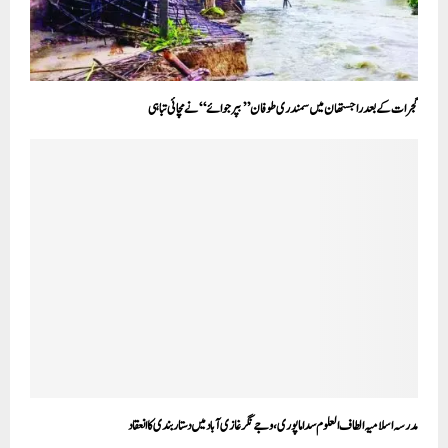
گجرات کے بعد راجستھان میں سمندری طوفان ’’بپرجوائے‘‘ نے مچائی تباہی
مدرسہ اسلامیہ الطاف العلوم سداماپوری، وجے نگر غازی آباد میں دستاربندی کا انعقاد