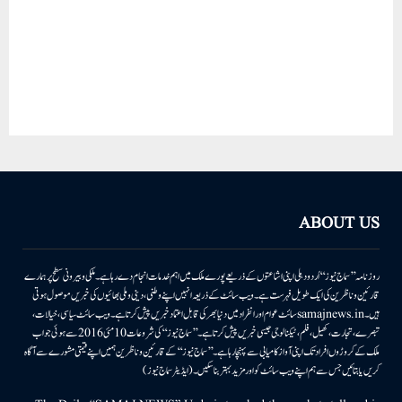
ABOUT US
روزنامہ ’’سماج نیوز‘‘ اُردو دہلی اپنی اشاعتوں کے ذریعے پورے ملک میں اہم خدمات انجام دے رہا ہے۔ ملکی وبیرونی سطح پر ہمارے
قارئین وناظرین کی ایک طویل فہرست ہے۔ ویب سائٹ کے ذریعہ انہیں اپنے وطنی، دینی وملی بھائیوں کی خبریں موصول ہوتی
ہیں۔samajnews.inسائٹ عوام اور انفراد میں دنیا بھر کی قابل اعتماد خبریں پیش کرتا ہے۔ ویب سائٹ سیاسی، خیالات،
تبصرے، تجارت، کھیل، فلم، ٹیکنالوجی جیسی خبریں پیش کرتا ہے۔ ’’سماج نیوز‘‘ کی شروعات 10مئی 2016 سے ہوئی جو اب
ملک کے کروڑوں افراد تک اپنی آواز کامیابی سے پہنچا رہا ہے۔ ’’سماج نیوز‘‘ کے قارئین وناظرین ہمیں اپنے قیمتی مشورے سے آگاہ
کریں یا بتائیں جس سے ہم اپنے ویب سائٹ کو اور مزید بہتر بناسکیں۔ (ایڈیٹر سماج نیوز)