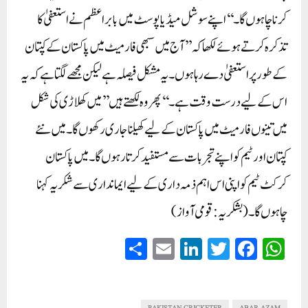
کرنا چاہوں گا۔‘‘اپنے سوشل میڈیا پوسٹ میں بابر اعظم نے استعفیٰ کا
تذکرہ کرتے ہوئے لکھا کہ ’’آج میں سبھی فارمیٹ میں پاکستان کے کپتان
کے طور پر استعفیٰ دے رہا ہوں۔ یہ مشکل فیصلہ ہے لیکن مجھے لگتا ہے کہ یہ
اس کے لیے درست وقت ہے۔‘‘ پھر وہ لکھتے ہیں ’’میں کھلاڑی کی شکل
میں تینوں فارمیٹ میں پاکستان کے لیے کھیلنا جاری رکھوں گا۔ میں نئے
کپتان اور ٹیم کو اپنے تجربات سے مستفید کرتا رہوں گا۔ میں پاکستان
کرکٹ ٹیم کو اپنی اس اہم ذمہ داری کے لیے ایمانداری سے شکریہ کہنا
چاہوں گا۔(بشکریہ: قومی آواز)
S
E
Li
T
Fa
W
ha
m
nk
wi
ce
ha
re
ail
ed
tte
bo
ts
PAKISTAN CRICKETER
ABAR AZAM