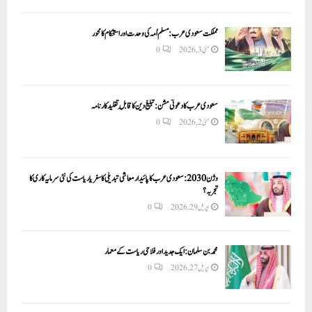
مملکت سعودی عرب: مسلم اُمہ کی وحدت اور استحکام کا محور
مئی 3, 2026
0
سعودی عرب کا دعوتی مشن: تبلیغ دین کا قابلِ تقلید کارنامہ
مئی 2, 2026
0
وژن 2030:سعودی عرب کا پائیدار معاشی تبدیلی کا سفر یا ریاست کی نئی سرمایہ کاری کا
تجربہ؟
اپریل 29, 2026
0
محمد بن سلمان: ایک جدید اور فلاحی ریاست کے معمار
اپریل 27, 2026
0