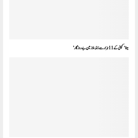
میٹا‘ کمپنی کے 11 ہزار سے زائد ملازمین بے روزگار’