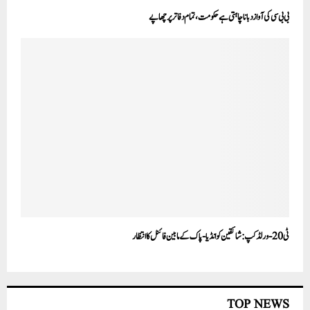
بی بی سی کی آواز دبانا چاہتی ہے حکومت، تمام دفاتر پر چھاپے
ٹی 20-ورلڈ کپ: شائقین کو انڈیا-پاک کے مابین فائنل کا انتظار
TOP NEWS