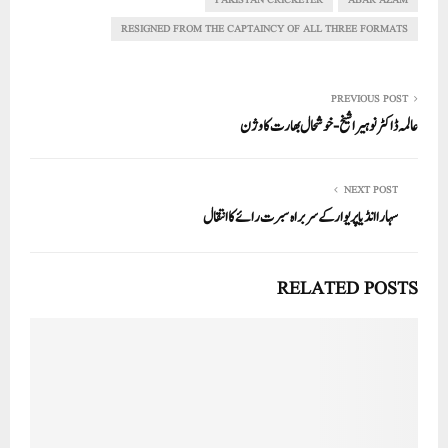
In
r
ok
A
pp
RESIGNED FROM THE CAPTAINCY OF ALL THREE FORMATS
PREVIOUS POST
عالمہ ڈاکٹر نوہیرا شیخ- خوشحال بھارت کا وژن
NEXT POST
سہارا انڈیا پریوار کے سربراہ سبرت رائے کا انتقال
RELATED POSTS