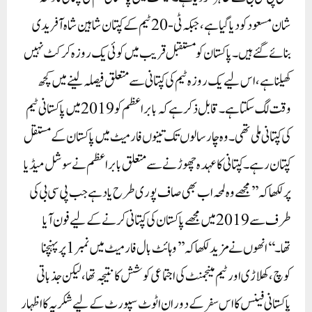
شان مسعود کو دیا گیا ہے، جبکہ ٹی-20 ٹیم کے کپتان شاہین شاہ آفریدی
بنائے گئے ہیں۔ پاکستان کو مستقبل قریب میں کوئی یک روزہ کرکٹ نہیں
کھیلنا ہے، اس لیے یک روزہ ٹیم کی کپتانی سے متعلق فیصلہ لینے میں کچھ
وقت لگ سکتا ہے۔قابل ذکر ہے کہ بابر اعظم کو 2019 میں پاکستانی ٹیم
کی کپتانی ملی تھی۔ وہ چار سالوں تک تینوں فارمیٹ میں پاکستان کے مستقل
کپتان رہے۔ کپتانی کا عہدہ چھوڑنے سے متعلق بابر اعظم نے سوشل میڈیا
پر لکھا کہ ’’مجھے وہ لمحہ اب بھی صاف پوری طرح یاد ہے جب پی سی بی کی
طرف سے 2019 میں مجھے پاکستان کی کپتانی کرنے کے لیے فون آیا
تھا۔‘‘ انھوں نے مزید لکھا کہ ’’وہائٹ بال فارمیٹ میں نمبر 1 پر پہنچنا
کوچ، کھلاڑی اور ٹیم مینجمنٹ کی اجتماعی کوشش کا نتیجہ تھا، لیکن جذباتی
پاکستانی فینس کا اس سفر کے دوران اٹوٹ سپورٹ کے لیے شکریہ کا اظہار