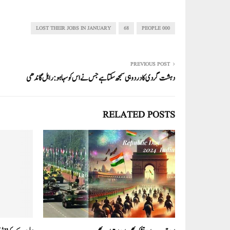
ha
m
nk
wi
ce
ha
re
ail
ed
tte
bo
ts
In
r
ok
A
LOST THEIR JOBS IN JANUARY
68
000 PEOPLE
pp
PREVIOUS POST
دہشت گردی کا درد وہی سمجھ سکتا ہے جس نے اس کو سہا ہو:راہل گاندھی
RELATED POSTS