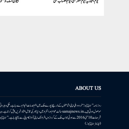
یوم جمہوریہ: یوم تشکر بھی، یوم احتساب بھی
ایلون مسک کو ’’ٹو
ABOUT US
روزنامہ ’’سماج نیوز‘‘ اُردو دہلی اپنی اشاعتوں کے ذریعے پورے ملک میں اہم خدمات انجام دے رہا ہے۔ ملکی وبیر
موصول ہوتی ہیں۔samajnews.inسائٹ عوام اور انفراد میں دنیا بھر کی قابل اعتماد خ
شروعات 10مئی 2016 سے ہوئی جو اب ملک کے کروڑوں افراد تک اپنی آواز کامیابی سے پہنچا رہا ہے
(ایڈیٹر سماج نیوز)