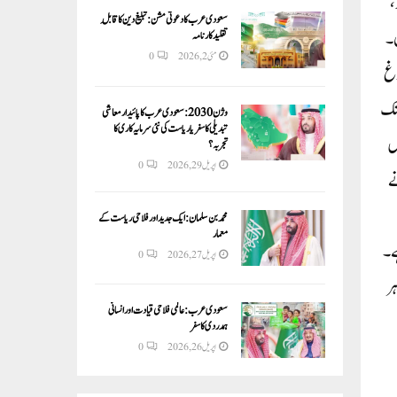
،
سعودی عرب کا دعوتی مشن: تبلیغ دین کا قابلِ
ں۔
تقلید کارنامہ
مئی 2, 2026
0
لازمین کو فارغ
 سال تک
وژن 2030:سعودی عرب کا پائیدار معاشی
تبدیلی کا سفر یا ریاست کی نئی سرمایہ کاری کا
یں
تجربہ؟
اپریل 29, 2026
0
ادیات نے
محمد بن سلمان: ایک جدید اور فلاحی ریاست کے
معمار
ہے۔
اپریل 27, 2026
0
 کو اوسطاً ہر
سعودی عرب: عالمی فلاحی قیادت اور انسانی
ہمدردی کا سفر
اپریل 26, 2026
0