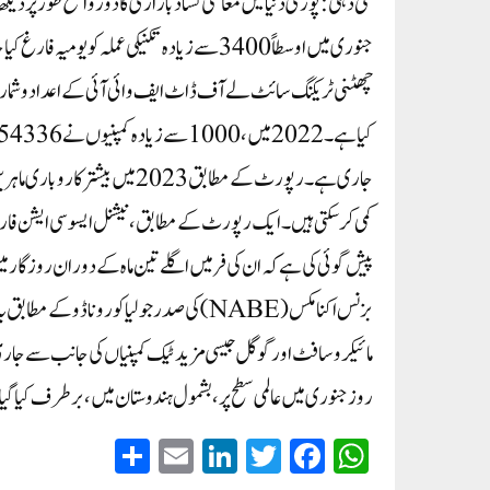
نئی دہلی: پوری دنیا میں معاشی کساد بازاری کا دور واضح طور پر دیکھا 
جنوری میں اوسطاً 3400 سے زیادہ تکنیکی عملہ 
جاری ہے۔رپورٹ کے مطابق 2023 
بزنس اکنامکس (NABE) کی صدر جولیا کورونا
روز جنوری میں عالمی سطح پر، بشمول ہندوستان میں، برطرف کیا گی
S
E
Li
T
Fa
W