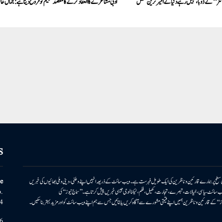
ئٹر‘‘ لے ڈوبا، نہیں رہے دنیا کے امیر ترین شخص
ادبی مشاعرے کا انعقاد کرنے کا مقصد تعلیم کو فروغ دینا ہے:جمال خ
S
ونی سطح پر ہمارے قارئین وناظرین کی ایک طویل فہرست ہے۔ ویب سائٹ کے ذریعہ انہیں اپنے وطنی، دینی وملی بھائیوں کی خبریں
e
بریں پیش کرتا ہے۔ ویب سائٹ سیاسی، خیالات، تبصرے، تجارت، کھیل، فلم، ٹیکنالوجی جیسی خبریں پیش کرتا ہے۔ ’’سماج نیوز‘‘ کی
.
۔ ’’سماج نیوز‘‘ کے قارئین وناظرین ہمیں اپنے قیمتی مشورے سے آگاہ کریں یا بتائیں جس سے ہم اپنے ویب سائٹ کو اور مزید بہتر بناسکیں۔
4
6