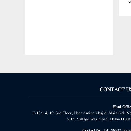
ان
CONTACT U
Head Offic
E-18/1 & 19, 3rd Floor, Near Amina Masjid, Main Gali No
9/15, Village Wazirabad, Delhi-11008
Contact No.
+91 98732 0034