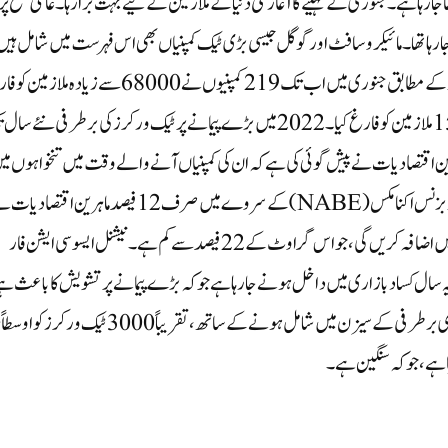
جا رہا ہے۔ جنوری کے مہینے کا آغاز فنی دنیا کے ملازمین کے لیے بہت برا رہا۔ عالمی سطح پر
کو یومیہ فارغ کیا جا رہا تھا۔ مائیکروسافٹ اور گوگل جیسی بڑی ٹیک کمپنیاں بھی اس فہرست میں شامل ہی
چھٹنی ٹریکنگ سائٹ لے آف ڈاٹ ایف وائی آئی کے اعداد و شمار کے مطابق جنوری میں اب تک 219 کمپنیوں نے 68000 سے زیادہ م
کیا ہے۔ 2022 میں، 1000 سے زیادہ کمپنیوں نے 154336 ملازمین کو فارغ کیا۔ 2022 میں بڑے پیمانے پر ٹیک ورکرز کی برطرفی نئے
میں بیشتر کاروباری ماہرین اقتصادیات نے پیش گوئی کی ہے کہ ان کی کمپنیاں آنے والے وقت میں تنخواہوں م
کمی کر سکتی ہیں۔ ایک رپورٹ کے مطابق، نیشنل ایسو سی ایشن فار بزنس اکنامکس (NABE) کے سروے میں صرف 12 فیصد ماہرین اقتص
پیش گوئی کی ہے کہ ان کی فرمیں اگلے تین ماہ کے دوران روزگار میں اضافہ کریں گی، جو اس گراوٹ کے 22 فیصد سے کم ہے۔نیشنل ایسو سی ایشن فار
ڈو کے مطابق یہ سال کساد بازاری میں داخل ہونے جا رہا ہے جو کہ بڑے پیمانے پر تشویش کا باعث 
مائیکروسافٹ اور گوگل جیسی مزید ٹیک کمپنیاں کی جانب سے جاری برطرفی کے سیزن میں شامل ہونے کے ساتھ، تقریباً 3000 ٹیک ورکرز
ا ہے، جو کہ سنگین ہے۔