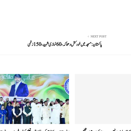
NEXT POST
پاکستان: مسجد میں خودکش دھماکہ، 60نمازی شہید، 150زخمی