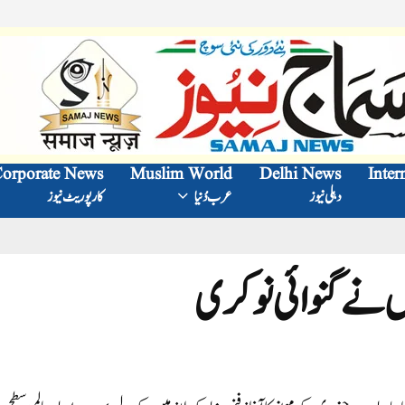
orporate News
Muslim World
Delhi News
Inter
دہلی نیوز
عرب دُنیا
کارپوریٹ نیوز