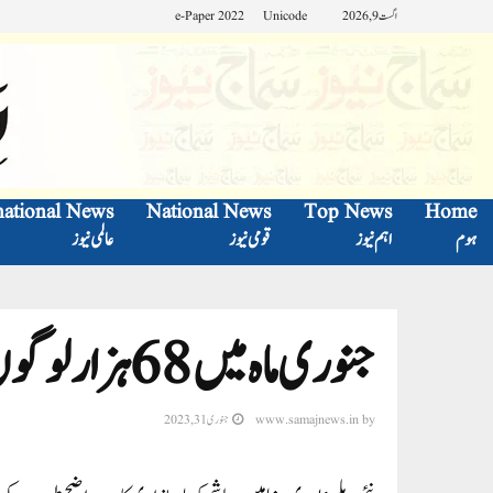
اگست 9, 2026
Unicode
e-Paper 2022
national News
National News
Top News
Home
ہوم
اہم نیوز
قومی نیوز
عالمی نیوز
جنوری ماہ میں 68 ہزار لوگوں نے گنوائی نوکری
by
www.samajnews.in
جنوری 31, 2023