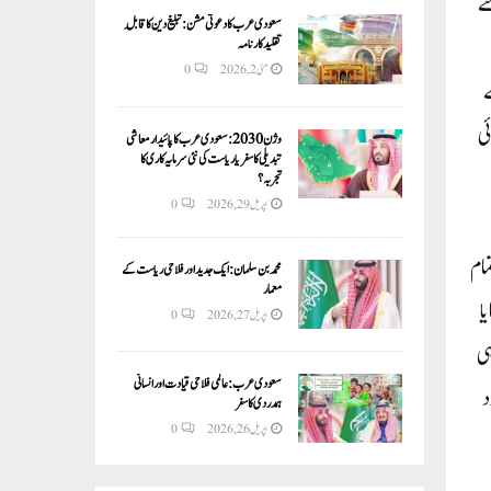
ائد زخمی ہوگئے
سعودی عرب کا دعوتی مشن: تبلیغ دین کا قابلِ
تقلید کارنامہ
مئی 2, 2026
0
ے
الت سنگین بتائی
وژن 2030:سعودی عرب کا پائیدار معاشی
تبدیلی کا سفر یا ریاست کی نئی سرمایہ کاری کا
تجربہ؟
اپریل 29, 2026
0
مام
محمد بن سلمان: ایک جدید اور فلاحی ریاست کے
معمار
ا
اپریل 27, 2026
0
ہی
سعودی عرب: عالمی فلاحی قیادت اور انسانی
د
ہمدردی کا سفر
اپریل 26, 2026
0