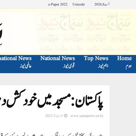
اگست 8, 2026
Unicode
e-Paper 2022
national News
National News
Top News
Home
ہوم
اہم نیوز
قومی نیوز
عالمی نیوز
پاکستان: مسجد میں خودکش دھماکہ، 60نمازی شہید
by
www.samajnews.in
جنوری 31, 2023