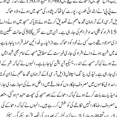
پشاور: خیبر پختونخوا کے دار الحکومت پشاور میں پولس لائنز کے قریب واقع مسجد میں دھماکے کے نتیجے میں 60افراد شہید اور 150سے ز
ے پی پی‘ نے ابتدائی طور پر رپورٹ کیا تھا کہ پشاور کی مسجد میں ہونے والا دھماکہ
ٓر سی) کے ترجمان محمد عاصم نے تصدیق کرتے ہوئے بتایا کہ مسجد میں ہونے وال
دھماکے میں شہید ہونے والے افراد کی تعداد 60ہوگئی ہے اور 150افراد کو طبی امداد فراہم کی جا رہی ہے۔ جن میں سے تقریباً 50 کی ح
ہی ہے۔ موصولہ خبروں کے مطابق مسجد میں تقریباً 550 نمازی موجود تھے جب کسی نے خود کو دھماکہ سے اڑا لیا۔ یہ فدائین حملہ قرار دیا جا رہا ہے
 شہید ہونے والے افراد کی جاری فہرست کے مطابق مسجد کے امام بھی شہدا میں
وئے کہا کہ مسجد کے اندر ریسیکیو آپریشن کیا جارہا ہے ۔انہوں نے کہا کہ شہر کے ت
 دی جا رہی ہے ۔لیڈی ریڈنگ اسپتال (ایل آر سی) کے ترجمان محمد عاصم نے ڈان کو بتای
 اور امدادی کاموں میں مصروف اہلکاروں کو علاقے میں داخل ہونے کی اجازت دی جا ر
 نے میڈیا سے بات کرتے ہوئے کہا کہ دھماکے کے بعد مسجد کی چھت منہدم ہوگئی، متعد
میں مصروف رضاکار انہیں نکالنے کی کوشش کر رہے ہیں۔انہوں نے کہا کہ دھماکے کی
آرہی ہے ، تحقیققات جاری ہیں، جائزہ لینے کے بعد وجہ کی تصدیق ہوسکے گی۔سینئر