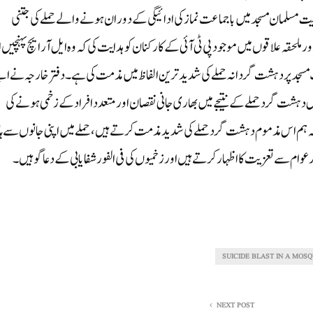
بحیثیت مسلمان مسجد میں باجماعت نماز کی ادائیگی کے دوران ہونے والے حملے کی جتنی
ملحقہ علاقوں میں موجود پی ٹی آئی کے کارکنان کو ہدایت کی کہ وہ ایل آر ایچ پہنچیں 
سجد پر دہشت گرد انہ حملے کی شدید ترین الفاظ میں مذمت کی ہے۔ دفترخارجہ نے اپ
س دہشت گرد حملے کے نتیجے میں بھاری جانی نقصان اور متعدد افراد کے زخمی ہونے کی
ے کہ ہم اس مذموم دہشت گرد حملے کی شدید مذمت کرتے ہیں، حملے میں اپنی جانوں سے ہ
عوام سے تعزیت کا اظہار کرتے ہیں اور زخمیوں کی فی الفور شفا یابی کے دعا گو ہیں۔
SUICIDE BLAST IN A MOS
NEXT POST