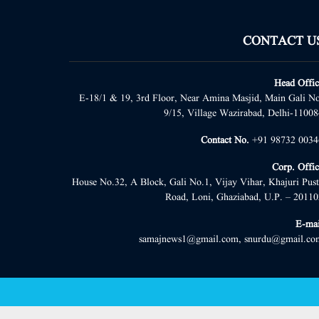
CONTACT U
Head Offic
E-18/1 & 19, 3rd Floor, Near Amina Masjid, Main Gali No
9/15, Village Wazirabad, Delhi-11008
Contact No.
+91 98732 0034
Corp. Offic
House No.32, A Block, Gali No.1, Vijay Vihar, Khajuri Pust
Road, Loni, Ghaziabad, U.P. – 20110
E-mai
samajnews1@gmail.com, snurdu@gmail.co