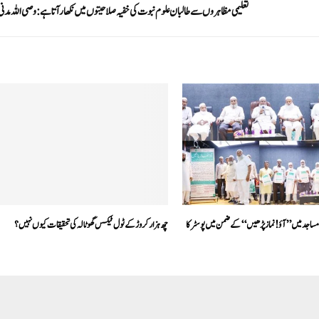
تعلیمی مظاہروں سے طالبان علوم نبوت کی خفیہ صلاحیتوں میں نکھار آتاہے: وصی اللہ مدنی
یدر شہر کی 130مساجد میں ’’آؤ!نماز پڑھیں‘‘ کے ضمن میں پوسٹر کا
چھ ہزار کروڑ کے ٹول ٹیکس گھوٹالہ کی تحقیقات کیوں نہیں؟