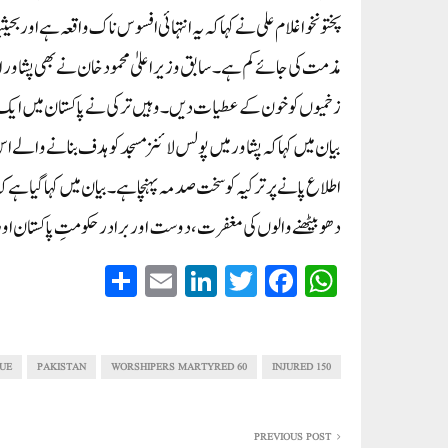
پختونخوا غلام علی نے کہا کہ یہ انتہائی افسوس ناک واقعہ ہے اور 
مذمت کی جائے کم ہے ۔سابق وزیراعلیٰ محمود خان نے بھی پشاور اور 
زخمیوں کو خون کے عطیات دیں۔ وہیں ترکی نے پاکستان میں ایک م
بیان میں کہا کہ پشاور میں پولس لائنز مسجد کوہدف بنانے والے ا
اطلاع پانے پر ترکیہ کو سخت صدمہ پہنچا ہے۔ بیان میں کہا گیا ہ
دھو بیٹھنے والوں کی مغفرت ، دوست اور برادر حکومتِ پاکستان اور 
S
E
Li
T
Fa
W
ha
m
nk
wi
ce
ha
re
ail
ed
tte
bo
ts
In
r
ok
A
QUE
PAKISTAN
60 WORSHIPERS MARTYRED
150 INJURED
pp
PREVIOUS POST