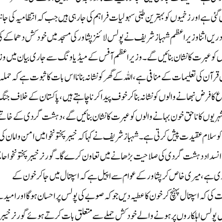
ی گئی ہے اور زخمیوں کو بہترین طبی سہولیات فراہم کی جا رہی ہیں جب کہ انتظامیہ کی ج
ں اثنا وزیراعظم شہبازشریف نے پولس لائنز پشاور کی مسجد میں خود کش دھماکے ک
 کو عبرت کا نشان بنائیں گے۔ وزیر اعظم آفس کے میڈیا ونگ سے جاری بیان میں وز
ل قرآن کی تعلیمات کے منافی ہے ، اللہ کے گھر کو نشانہ بنانا اس بات کا ثبوت ہے کہ حملہ
ا فرض نبھانے والوں کو نشانہ بنا کر خوف پیدا کرنا چاہتے ہیں، پاکستان کے خلاف جن
شہریوں کا ناحق خون بہانے والوں کو عبرت کا نشان بنائیں گے ، دہشت گردی کے خاتم
ا کو سلام عقیدت پیش کرتی ہے ۔شہباز شریف نے کہا کہ خیبرپختونخوا میں امن وامان کی
ی انسداد دہشت گردی کی صلاحیت بڑھانے میں تعاون کرے گا۔گورنر خیبرپختونخوا حا
ی ہے ، میری خاص کر پشاور کے عوام سے اپیل ہے کہ اسپتال میں جا کر خون کے
کہ اسپتال پہنچ کر خون کا عطیہ دیں جو کہ صوبے کی پولس پر احسان ہوگا اور امید 
میں پولس اہلکاروں پر ہونے والے خودکش حملے سے متعلق بات کرتے ہوئے گورنر خیبر