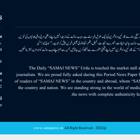
S
ونی سطح پر ہمارے قارئین وناظرین کی ایک طویل فہرست ہے۔ ویب سائٹ کے ذریعہ انہیں اپنے وطنی، دینی وملی بھائیوں کی خبریں
e
بریں پیش کرتا ہے۔ ویب سائٹ سیاسی، خیالات، تبصرے، تجارت، کھیل، فلم، ٹیکنالوجی جیسی خبریں پیش کرتا ہے۔ ’’سماج نیوز‘‘ کی
.
۔ ’’سماج نیوز‘‘ کے قارئین وناظرین ہمیں اپنے قیمتی مشورے سے آگاہ کریں یا بتائیں جس سے ہم اپنے ویب سائٹ کو اور مزید بہتر بناسکیں۔
4
6
The Daily “SAMAJ NEWS” Urdu is touched the market stall an
e
journalism. We are proud fully asked during this Period News Paper h
a
of readers of “SAMAJ NEWS” in the country and abroad, whom “SA
2
the country and nation. We are standing strong in the world of media
the news with complete authenticity ha
l
m
www.samajnews.in
All Right Reserved
@2022 -