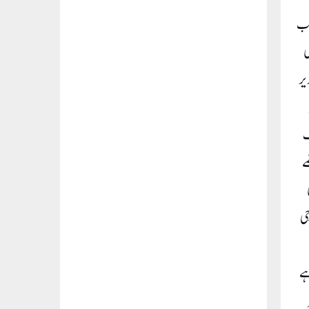
انب
ی
یر
گ
ے
جی
ہے