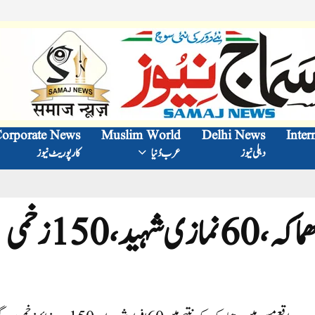
orporate News
Muslim World
Delhi News
Inter
دہلی نیوز
عرب دُنیا
کارپوریٹ نیوز
، 150زخمی