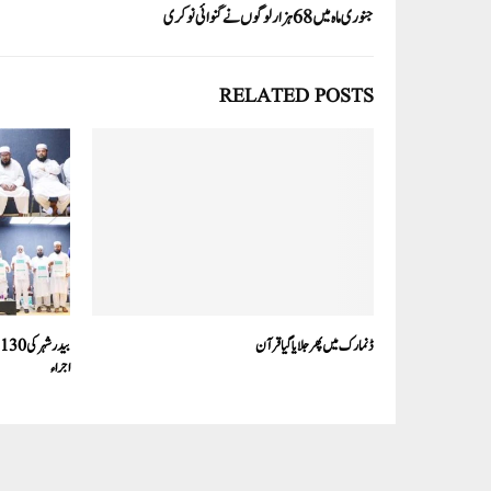
جنوری ماہ میں 68 ہزار لوگوں نے گنوائی نوکری
RELATED POSTS
ڈنمارک میں پھر جلایا گیا قرآن
ب
اجراء