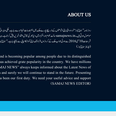
ABOUT US
روزنامہ ’’سماج نیوز‘‘ اُردو دہلی اپنی اشاعتوں کے ذریعے پورے ملک میں اہم خدمات انجام دے رہا ہے۔ ملکی وبیر
موصول ہوتی ہیں۔samajnews.inسائٹ عوام اور انفراد میں دنیا بھر کی قابل اعتماد خ
شروعات 10مئی 2016 سے ہوئی جو اب ملک کے کروڑوں افراد تک اپنی آواز کامیابی سے پہنچا رہا ہے
(ایڈیٹر سماج نیوز)
d is becoming popular among people due to its distinguished
as achieved grate popularity in the country. We have millions
MAJ NEWS” always keeps informed about the Latest News of
 and surely we will continue to stand in the future. Presenting
s been our first duty. We need your useful advice and support.
(SAMAJ NEWS EDITOR)