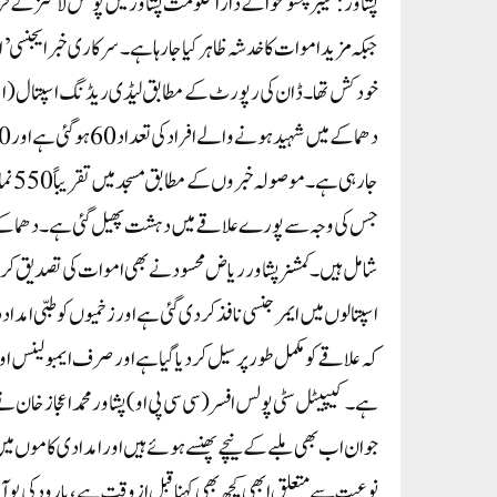
جبکہ مزید اموات کا خدشہ ظاہر کیا جا رہا ہے۔ سرکاری خبرایجنسی ’ا
خودکش تھا۔ڈان کی رپورٹ کے مطابق لیڈی ریڈنگ اسپتال (ایل ا
جا ر
جس کی وجہ سے پورے علاقے میں دہشت پھیل گئی ہے۔دھماکے میں
شامل ہیں۔کمشنر پشاور ریاض محسود نے بھی اموات کی تصدیق کرتے ہ
اسپتالوں میں ایمرجنسی نافذ کردی گئی ہے اور زخمیوں کو طبی امداد
کہ علاقے کو مکمل طور پر سیل کر دیا گیا ہے اور صرف ایمبولینس
ہے ۔کیپیٹل سٹی پولس افسر (سی سی پی او) پشاور محمد اعجاز خان
جوان اب بھی ملبے کے نیچے پھنسے ہوئے ہیں اور امدادی کاموں 
نوعیت سے متعلق ابھی کچھ بھی کہنا قبل از وقت ہے ، بارود کی بو 