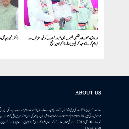
ازدواجی، صحت اور تعلیمی شعبوں میں ضرورتمندوں کو غیر متزلزل مدد
ڈاکٹر رنجیت پاٹل او
فراہم کرنے کا عہد کرتی ہیں عالمہ ڈاکٹر نوہیرا شیخ
ABOUT US
روزنامہ ’’سماج نیوز‘‘ اُردو دہلی اپنی اشاعتوں کے ذریعے پورے ملک میں اہم خدمات انجام دے رہا ہے۔ ملکی وبیر
موصول ہوتی ہیں۔samajnews.inسائٹ عوام اور انفراد میں دنیا بھر کی قابل اعتماد خ
شروعات 10مئی 2016 سے ہوئی جو اب ملک کے کروڑوں افراد تک اپنی آواز کامیابی سے پہنچا رہا ہے
(ایڈیٹر سماج نیوز)