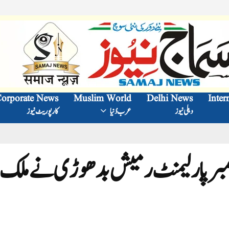
orporate News
Muslim World
Delhi News
Inter
دہلی نیوز
عرب دُنیا
کارپوریٹ نیوز
ممبر پارلیمنٹ رمیش بدھوڑی نے ملک