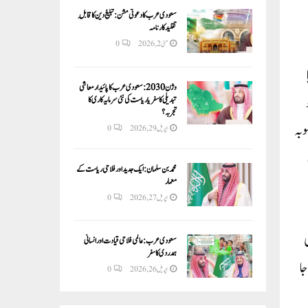
سعودی عرب کا دعوتی مشن: تبلیغ دین کا قابلِ
تقلید کارنامہ
مئی 2, 2026
0
ا
وژن 2030:سعودی عرب کا پائیدار معاشی
تبدیلی کا سفر یا ریاست کی نئی سرمایہ کاری کا
تجربہ؟
وبہ
اپریل 29, 2026
0
محمد بن سلمان: ایک جدید اور فلاحی ریاست کے
معمار
اپریل 27, 2026
0
ی
سعودی عرب: عالمی فلاحی قیادت اور انسانی
ہمدردی کا سفر
جا
اپریل 26, 2026
0