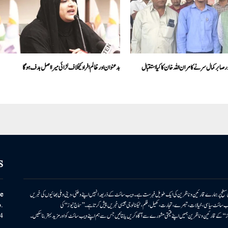
ر صابر کمال سر نے کامران اللہ خان کا کیا استقبال
بدعنوان اور ظالم افراد کیخلاف لڑائی میرا اصل ہدف ہو گا
S
ونی سطح پر ہمارے قارئین وناظرین کی ایک طویل فہرست ہے۔ ویب سائٹ کے ذریعہ انہیں اپنے وطنی، دینی وملی بھائیوں کی خبریں
e
بریں پیش کرتا ہے۔ ویب سائٹ سیاسی، خیالات، تبصرے، تجارت، کھیل، فلم، ٹیکنالوجی جیسی خبریں پیش کرتا ہے۔ ’’سماج نیوز‘‘ کی
.
۔ ’’سماج نیوز‘‘ کے قارئین وناظرین ہمیں اپنے قیمتی مشورے سے آگاہ کریں یا بتائیں جس سے ہم اپنے ویب سائٹ کو اور مزید بہتر بناسکیں۔
4