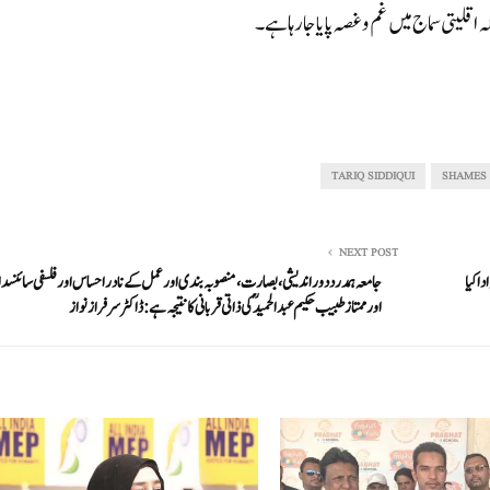
لیتی سماج میں غم و غصہ پایا جارہا ہے۔
TARIQ SIDDIQUI
SHAMES
NEXT POST
ا کیا
جامعہ ہمدرد دور اندیشی، بصارت، منصوبہ بندی اور عمل کے نادر احساس اور فلسفی سائنسد
اور ممتاز طبیب حکیم عبدالحمید ؒکی ذاتی قربانی کا نتیجہ ہے: ڈاکٹر سرفراز نواز