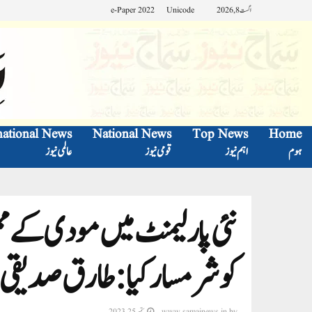
اگست 8, 2026
Unicode
e-Paper 2022
national News
National News
Top News
Home
ہوم
اہم نیوز
قومی نیوز
عالمی نیوز
نئی پارلیمنٹ میں مودی کے 
کو شرمسار کیا: طارق صدیقی
by
www.samajnews.in
ستمبر 25, 2023