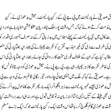
مین طارق صدیقی نے پارلیمنٹ میں بی جے پی کے رکن پارلیمنٹ رمیش بدھوڑی نے رکن
پارلیمنٹ کنوردانش علی کے ساتھ غیر مہذب سلوک کئے جانے کی مذمت کرتے ہوئے کہا کہ جس وقت پورا ملک چندریان ۳ کا جشن منایا رہا ہے اور دنی
 کال میں نئی پارلیمنٹ کے پہلے اجلاس میں بدزبانی کرکے نہ صرف جمہوری اقدار کو
ڑی کی طرف سے دی گئی غیر مہذب تقریر کو نفرت پھیلانے کی بھارتیہ جنتا پارٹی کی منص
البہ کیا ہے کہ ان کے خلاف فوری سخت کارروائی کی جائے۔ بھارتیہ جنتا پارٹی کی اس
کی خاطر نفرت کا زہر پھیلا رہی ہے۔ بی جے پی نے رمیش بدھوڑی کو وجہ بتاؤ نوٹس کا
ا ہے۔صدیقی نے کہا کہ ملک میں آپسی بھائی چارہ اور خیر سگالی قائم ہونے کی وجہ سے بی
ھوڑی جیسے ممبر پارلیمنٹ سے زہر اگلوا کر ایک بار پھر نفرت کا ماحول پیدا کرنے ک
بقے کے تئیں ایسی ناشائستہ زبان نہ تو قابل قبول ہے اور نہ ہی اسے برداشت کیا 
قت بدھوڑی گالم گلوج کررہا تھا اس وقت ایک رکن پارلیمنٹ جو کہ ایک بڑے مسلم