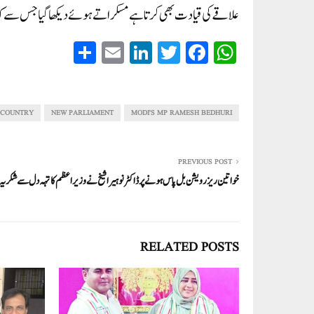
علاقے کی قیادت بھی کرتاہے مسکراتے ہوئے دیکھا گیا جس سے کہ اق
S
E
Li
T
Fa
W
ha
m
nk
wi
ce
ha
re
ail
ed
tte
bo
ts
In
r
ok
A
 COUNTRY
NEW PARLIAMENT
MODI'S MP RAMESH BEDHURI
pp
PREVIOUS POST
خواتین ريزرویشن بل پاس ہونے پر ڈاکٹر نوہیرا شیخ نے وزیر اعظم کا تہہ دل سے شکریہ اد
RELATED POSTS