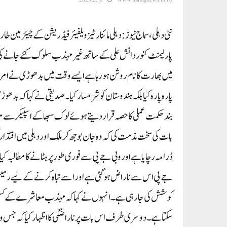
نئی دہلی، سماج نیوز: دہلی مائنارٹیز ویلفیئر فیڈریشن کے چیئر 
میں بھارت کا نام روشن ہورہا ہے ایسے وقت میں بدھوڑی نے امرت
پارہ پارہ کیابلکہ ہندوستان کو شرمسار کیا۔صدیقی نے کہا کہ بدھو
بند حکمت عملی کا حصہ قرار دیتے ہوئے لوک سبھا کے اسپیکر سے مط
بات کی سخت مذمت کی کہ وہ جان بوجھ کر ملک اور دہلی میں اقتدار 
ڈرامہ رچایا ہے اور و بی جے پی سے فوری طور پر ہٹانے کا مطالبہ کی
جے پی اس سے ناراض ہو گئی ہے اور اسے تباہ کرنے کے لیے رمیش بد
کوشش کی جا رہی ہے۔انہوں نے کہا کہ مہذب معاشرے کے کسی بھی ط
سکتا ہے۔دوسری طرف ا س بات پر ناراضگی کا اظہار کیا کہ جس و