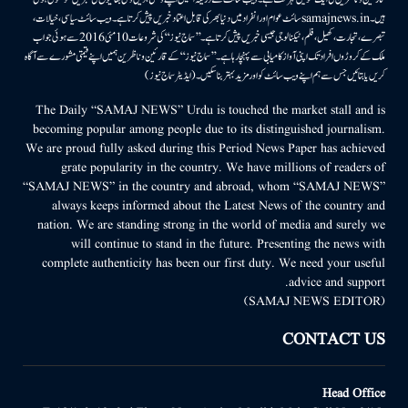
ہیں۔samajnews.inسائٹ عوام اور انفراد میں دنیا بھر کی قابل اعتماد خبریں پیش کرتا ہے۔ ویب سائٹ سیاسی، خیالات،
تبصرے، تجارت، کھیل، فلم، ٹیکنالوجی جیسی خبریں پیش کرتا ہے۔ ’’سماج نیوز‘‘ کی شروعات 10مئی 2016 سے ہوئی جو اب
ملک کے کروڑوں افراد تک اپنی آواز کامیابی سے پہنچا رہا ہے۔ ’’سماج نیوز‘‘ کے قارئین وناظرین ہمیں اپنے قیمتی مشورے سے آگاہ
کریں یا بتائیں جس سے ہم اپنے ویب سائٹ کو اور مزید بہتر بناسکیں۔ (ایڈیٹر سماج نیوز)
The Daily “SAMAJ NEWS” Urdu is touched the market stall and is
becoming popular among people due to its distinguished journalism.
We are proud fully asked during this Period News Paper has achieved
grate popularity in the country. We have millions of readers of
“SAMAJ NEWS” in the country and abroad, whom “SAMAJ NEWS”
always keeps informed about the Latest News of the country and
nation. We are standing strong in the world of media and surely we
will continue to stand in the future. Presenting the news with
complete authenticity has been our first duty. We need your useful
advice and support.
(SAMAJ NEWS EDITOR)
CONTACT US
Head Office