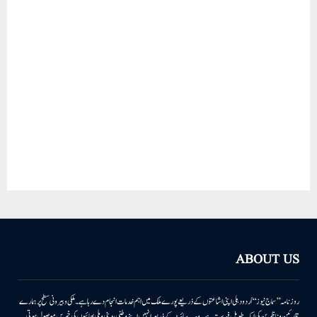
ABOUT US
روزنامہ ’’سماج نیوز‘‘ اُردو دہلی اپنی اشاعتوں کے ذریعے پورے ملک میں اہم خدمات انجام دے رہا ہے۔ ملکی وبیرونی سطح پر ہمارے
قارئین وناظرین کی ایک طویل فہرست ہے۔ ویب سائٹ کے ذریعہ انہیں اپنے وطنی، دینی وملی بھائیوں کی خبریں موصول ہوتی