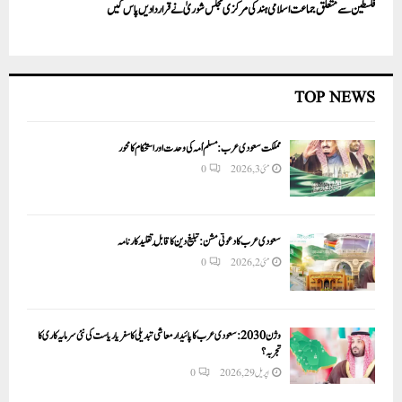
فلسطین سے متعلق جماعت اسلامی ہند کی مرکزی مجلس شوریٰ نے قراردادیں پاس کیں
TOP NEWS
مملکت سعودی عرب: مسلم اُمہ کی وحدت اور استحکام کا محور
مئی 3, 2026
0
سعودی عرب کا دعوتی مشن: تبلیغ دین کا قابلِ تقلید کارنامہ
مئی 2, 2026
0
وژن 2030:سعودی عرب کا پائیدار معاشی تبدیلی کا سفر یا ریاست کی نئی سرمایہ کاری کا
تجربہ؟
اپریل 29, 2026
0