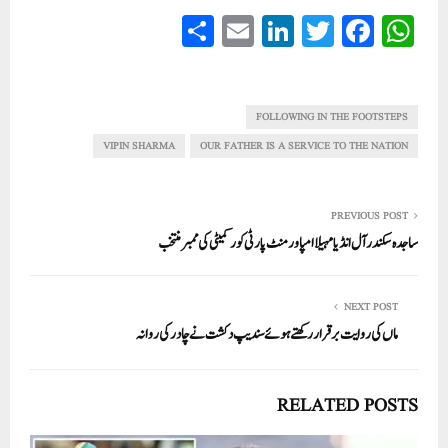
S
E
Li
T
Fa
W
ha
m
nk
wi
ce
ha
re
ail
ed
tte
bo
ts
In
r
ok
A
FOLLOWING IN THE FOOTSTEPS
pp
VIPIN SHARMA
OUR FATHER IS A SERVICE TO THE NATION
PREVIOUS POST
ساجدہ سکندر آل انڈیا مہیلا امپاورمنٹ پارٹی کور کمیٹی کی ممبر منتخب
NEXT POST
ماں کی روایت بر قرار رکھتے ہو ئے سندیپ دکشت نے چادر کی روانہ
RELATED POSTS