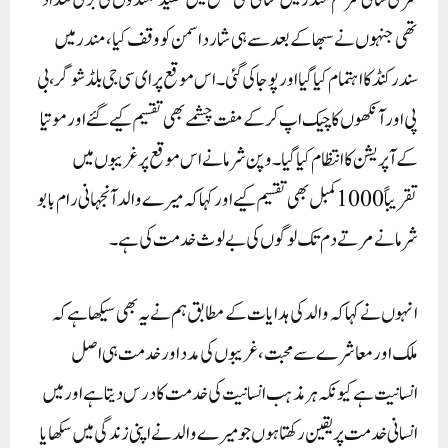
شری سائی شرنم مندر میں منائی گئی جس میں عقیدتمندوں کی بڑی تعداد
تھی جنہوں نے سبھا کے بعد سے ہی شاردا سمن کو وقف کیا، مندر میں
سندر کنڈ کا اہتمام کیا گیا اورپوجا کی گئی۔ اس موقع پر ای سی جی بلڈ شوگر، بی
پی اور آنکھوں کا چیک اپ کر کے مفت چشمے بھی تقسیم کیے گئے اور موتیا
کے آپریشن کا انتظام کیا گیا۔وپن شرما نے اس موقع پر غریبوں میں
تقریباً 1000 کمبل بھی تقسیم کیے اور کہا کہ میرے والد آنجہانی رام بابو
شرما نے مرتے دم تک لوگوں کی بے لوث خدمت کی ہے۔
انہوں نے کہا کہ والد کی ہدایات کے مطابق ہم نے یہ بھی سیکھا ہے کہ
ملک اور معاشرے سے محبت، غریبوں کی مدد اور خدمت ہی اصل
انسانیت ہے کیونکہ ہر مذہب انسانیت کی خدمت کا درس دیتاہے اور میں
انسانی خدمت پر یقین رکھتا ہوں جو میرے والد نے اپنی زندگی میں سکھایا