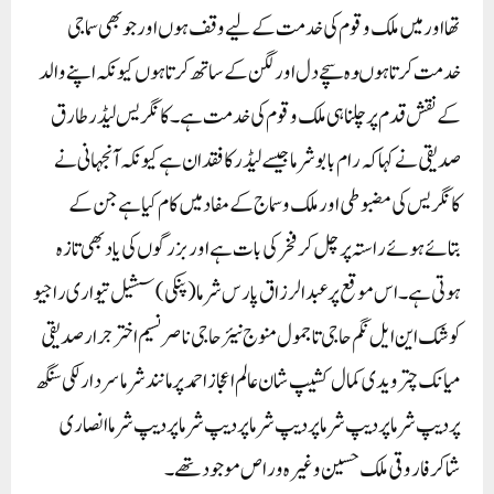
تھا اور میں ملک وقوم کی خدمت کے لیے وقف ہوں اور جو بھی سماجی
خدمت کرتا ہوںوہ سچے دل اور لگن کے ساتھ کرتا ہوں کیونکہ اپنے والد
کے نقش قدم پر چلنا ہی ملک و قوم کی خدمت ہے۔ کانگریس لیڈرطارق
صدیقی نے کہا کہ رام بابو شرما جیسے لیڈر کا فقدان ہے کیونکہ آنجہانی نے
کانگریس کی مضبوطی اورملک و سماج کے مفاد میں کام کیا ہے جن کے
بتائے ہوئے راستہ پر چل کر فخر کی بات ہے اور بزرگوں کی یاد بھی تازہ
ہوتی ہے۔اس موقع پر عبدالرزاق پارس شرما (پنکی) سشیل تیواری راجیو
کوشک این ایل نگم حاجی تاجمول منوج نیئر حاجی ناصر نسیم اختر جرار صدیقی
میانک چترویدی کمال کشیپ شان عالم اعجاز احمد پرمانند شرما سردار لکی سنگھ
پردیپ شرما پردیپ شرما پردیپ شرما پردیپ شرما پردیپ شرما انصاری
شاکر فاروقی ملک حسین وغیرہ ور اص موجود تھے۔