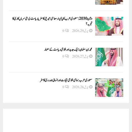
وژن 2030:سعودی عرب کا پائیدار معاشی تبدیلی کا سفر یا ریاست کی نئی سرمایہ کاری کا
تجربہ؟
اپریل 29, 2026
0
محمد بن سلمان: ایک جدید اور فلاحی ریاست کے معمار
اپریل 27, 2026
0
سعودی عرب: عالمی فلاحی قیادت اور انسانی ہمدردی کا سفر
اپریل 26, 2026
0