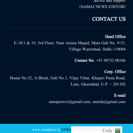
advice and support.
(SAMAJ NEWS EDITOR)
CONTACT US
Head Office
E-18/1 & 19, 3rd Floor, Near Amina Masjid, Main Gali No. 9/15,
Village Wazirabad, Delhi-110084
Contact No.
+91 98732 00346
Corp. Office
House No.32, A Block, Gali No.1, Vijay Vihar, Khajuri Pusta Road,
Loni, Ghaziabad, U.P. – 201102
E-mail
samajnews1@gmail.com, snurdu@gmail.com
www.samajnews.in
All Right Reserved
@2022 -
Urdu