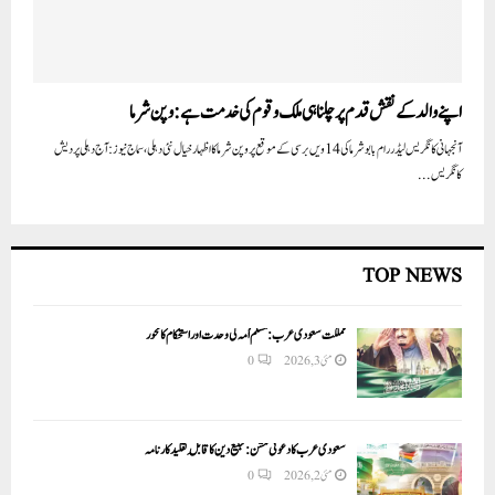
اپنے والد کے نقش قدم پر چلنا ہی ملک و قوم کی خدمت ہے:وپن شرما
آنجہانی کانگریس لیڈر رام بابو شرما کی 14ویں برسی کے موقع پر وپن شرما کا اظہار خیال نئی دہلی، سماج نیوز: آج دہلی پردیش
کانگریس...
TOP NEWS
مملکت سعودی عرب: مسلم اُمہ کی وحدت اور استحکام کا محور
مئی 3, 2026
0
سعودی عرب کا دعوتی مشن: تبلیغ دین کا قابلِ تقلید کارنامہ
مئی 2, 2026
0