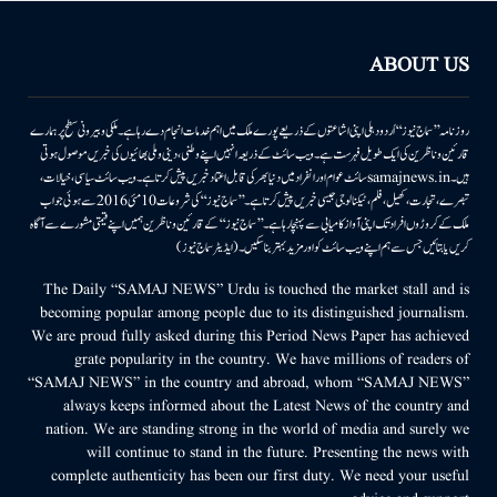
ABOUT US
روزنامہ ’’سماج نیوز‘‘ اُردو دہلی اپنی اشاعتوں کے ذریعے پورے ملک میں اہم خدمات انجام دے رہا ہے۔ ملکی وبیرونی سطح پر ہمارے
قارئین وناظرین کی ایک طویل فہرست ہے۔ ویب سائٹ کے ذریعہ انہیں اپنے وطنی، دینی وملی بھائیوں کی خبریں موصول ہوتی
ہیں۔samajnews.inسائٹ عوام اور انفراد میں دنیا بھر کی قابل اعتماد خبریں پیش کرتا ہے۔ ویب سائٹ سیاسی، خیالات،
تبصرے، تجارت، کھیل، فلم، ٹیکنالوجی جیسی خبریں پیش کرتا ہے۔ ’’سماج نیوز‘‘ کی شروعات 10مئی 2016 سے ہوئی جو اب
ملک کے کروڑوں افراد تک اپنی آواز کامیابی سے پہنچا رہا ہے۔ ’’سماج نیوز‘‘ کے قارئین وناظرین ہمیں اپنے قیمتی مشورے سے آگاہ
کریں یا بتائیں جس سے ہم اپنے ویب سائٹ کو اور مزید بہتر بناسکیں۔ (ایڈیٹر سماج نیوز)
The Daily “SAMAJ NEWS” Urdu is touched the market stall and is
becoming popular among people due to its distinguished journalism.
We are proud fully asked during this Period News Paper has achieved
grate popularity in the country. We have millions of readers of
“SAMAJ NEWS” in the country and abroad, whom “SAMAJ NEWS”
always keeps informed about the Latest News of the country and
nation. We are standing strong in the world of media and surely we
will continue to stand in the future. Presenting the news with
complete authenticity has been our first duty. We need your useful