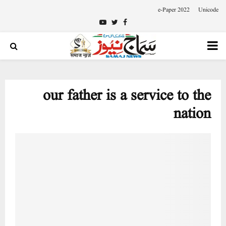
e-Paper 2022
Unicode
Youtube
Twitter
Facebook
PRIMARY
MENU
our father is a service to the
nation