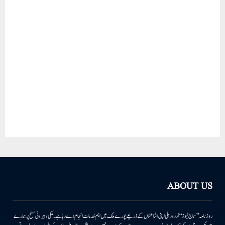
ABOUT US
روزنامہ ’’سماج نیوز‘‘ اُردو دہلی اپنی اشاعتوں کے ذریعے پورے ملک میں اہم خدمات انجام دے رہا ہے۔ ملکی وبیرونی سطح پر ہمارے