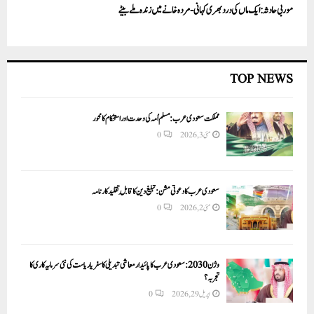
موربی حادثہ: ایک ماں کی درد بھری کہانی- مردہ خانے میں زندہ ملے بیٹے
TOP NEWS
مملکت سعودی عرب: مسلم اُمہ کی وحدت اور استحکام کا محور
مئی 3, 2026
0
سعودی عرب کا دعوتی مشن: تبلیغ دین کا قابلِ تقلید کارنامہ
مئی 2, 2026
0
وژن 2030:سعودی عرب کا پائیدار معاشی تبدیلی کا سفر یا ریاست کی نئی سرمایہ کاری کا
تجربہ؟
اپریل 29, 2026
0