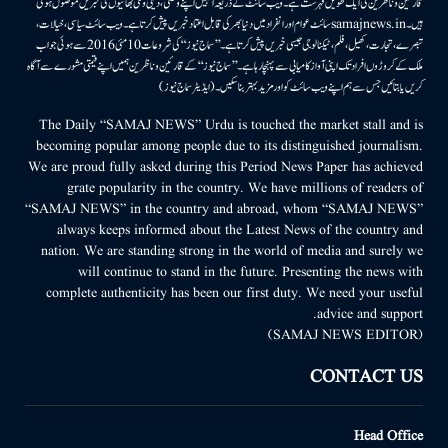
قارئین وناظرین کی ایک طویل فہرست ہے۔ ویب سائٹ کے ذریعہ انہیں اپنے وطنی، دینی وملی بھائیوں کی خبریں موصول ہوتی
ہیں۔samajnews.inسائٹ عوام اور انفراد میں دنیا بھر کی قابل اعتماد خبریں پیش کرتا ہے۔ ویب سائٹ سیاسی، خیالات،
تبصرے، تجارت، کھیل، فلم، ٹیکنالوجی جیسی خبریں پیش کرتا ہے۔ ’’سماج نیوز‘‘ کی شروعات 10مئی 2016 سے ہوئی جو اب
ملک کے کروڑوں افراد تک اپنی آواز کامیابی سے پہنچا رہا ہے۔ ’’سماج نیوز‘‘ کے قارئین وناظرین ہمیں اپنے قیمتی مشورے سے آگاہ
کریں یا بتائیں جس سے ہم اپنے ویب سائٹ کو اور مزید بہتر بناسکیں۔ (ایڈیٹر سماج نیوز)
The Daily “SAMAJ NEWS” Urdu is touched the market stall and is
becoming popular among people due to its distinguished journalism.
We are proud fully asked during this Period News Paper has achieved
grate popularity in the country. We have millions of readers of
“SAMAJ NEWS” in the country and abroad, whom “SAMAJ NEWS”
always keeps informed about the Latest News of the country and
nation. We are standing strong in the world of media and surely we
will continue to stand in the future. Presenting the news with
complete authenticity has been our first duty. We need your useful
advice and support.
(SAMAJ NEWS EDITOR)
CONTACT US
Head Office