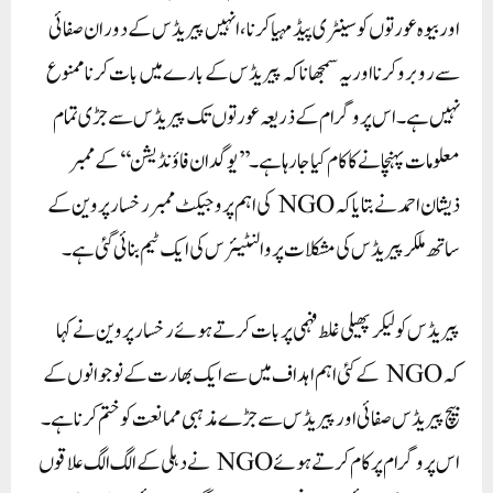
اور بیوہ عورتوں کو سینٹری پیڈ مہیا کرنا، انہیں پیریڈس کے دوران صفائی
سے روبرو کرنا اور یہ سمجھانا کہ پیریڈس کے بارے میں بات کرنا ممنوع
نہیں ہے۔ اس پروگرام کے ذریعہ عورتوں تک پیریڈس سے جڑی تمام
معلومات پہنچانے کا کام کیا جا رہا ہے۔ ’’یوگدان فاؤنڈیشن‘‘ کے ممبر
ذیشان احمد نے بتایا کہ NGO کی اہم پروجیکٹ ممبر رخسار پروین کے
ساتھ ملکر پیریڈس کی مشکلات پر والنٹیئرس کی ایک ٹیم بنائی گئی ہے۔
پیریڈس کو لیکر پھیلی غلط فہمی پر بات کرتے ہوئے رخسار پروین نے کہا
کہ NGO کے کئی اہم اہداف میں سے ایک بھارت کے نوجوانوں کے
بیچ پیریڈس صفائی اور پیریڈس سے جڑے مذہبی ممانعت کو ختم کرنا ہے۔
اس پروگرام پر کام کرتے ہوئے NGO نے دہلی کے الگ الگ علاقوں