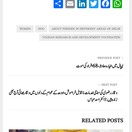
S
E
Li
T
Fa
W
ha
m
nk
wi
ce
ha
re
ail
ed
tte
bo
ts
In
r
ok
A
WOMEN
NGO
ABOUT PERIODS IN DIFFERENT AREAS OF DELHI
pp
YOGDAN RESEARCH AND DEVELOPMENT FOUNDATION
PREVIOUS POST
نیپال میں طیارہ حادثہ، 68افراد کی موت
NEXT POST
وقار رضوی کی سماجی خدمات ناقابل فراموش، اودھ کے عوام کے دلوں میں وقار بھائی آج بھی
زندہ ہیں: ڈاکٹر اسد عباس
RELATED POSTS