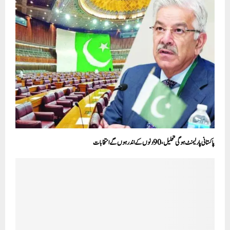
پاکستانی پارلیمنٹ ہوگی تحلیل، 90دنوں کے اندر ہوں گے انتخابات