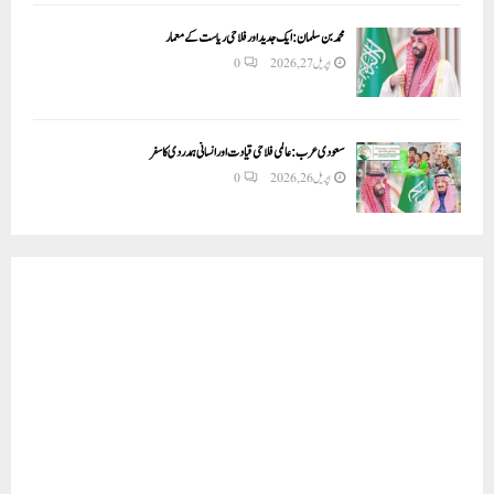
محمد بن سلمان: ایک جدید اور فلاحی ریاست کے معمار
اپریل 27, 2026
0
سعودی عرب: عالمی فلاحی قیادت اور انسانی ہمدردی کا سفر
اپریل 26, 2026
0