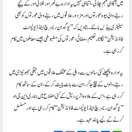
میں آگاہی مہم چلائی، اتنا ہی نہیں یہ ادارہ بے گھر اور فلائی اور کے نیچے
رہنے والی بیوہ عورتوں اور مزدور علاقوں میں رہنے والی عورتوں کو بھی
سینیٹری پیڈس بانٹے۔بتا دیں کہ ’’یوگدان ریسرچ اینڈ ڈیولپمنٹ
فاؤنڈیشن‘‘ لگاتار تعلیم، صفائی،عورتوں کی مضبوطی جیسے معاملوں میں کام
کر رہی ہے۔
یہ ادارہ پچھلے کئی سالوں سے دہلی کے مختلف علاقوں میں جھگی جھونپڑی میں
رہنےوالوں کے بیچ جاکر، ان سے بات چیت کر کے، ان کے ساتھ کام
کررہی ہے، اس کے علاوہ اترپردیش کے کئی اضلاع میں ہماری این جی او
’’یوگدان ریسرچ اینڈ ڈیولپمنٹ فاؤنڈیشن‘‘کام کررہی ہے اور مسلسل
کرنے کے لیے پابند عہد ہے۔