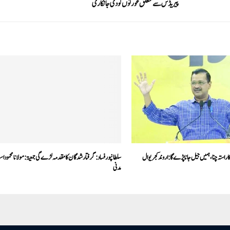
پیریڈس سے متعلق عورتوں کو دی جانکاری
ا راستہ چنا،ہمیں جیل جانا پڑے گا: اروند کجریوال
سلطانپورفساد:گرفتارشدگان کا مقدمہ لڑے گی جمعیۃ: مولانا محمود اس
مدنی