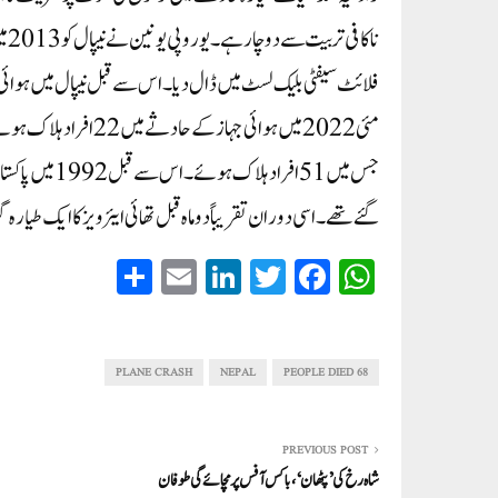
ناک
فلائٹ سیفٹی بلیک لسٹ میں ڈال دیا۔ اس سے قبل نیپال میں ہوائ
گئے تھے۔ اسی دوران تقریباً دو ماہ قبل تھائی ایئر ویز کا ایک طیارہ گر کر تباہ ہو گیا تھا 
S
E
Li
T
Fa
W
ha
m
nk
wi
ce
ha
re
ail
ed
tte
bo
ts
In
r
ok
A
PLANE CRASH
NEPAL
68 PEOPLE DIED
pp
PREVIOUS POST
شاہ رخ کی ’پٹھان‘، باکس آفس پرمچائے گی طوفان