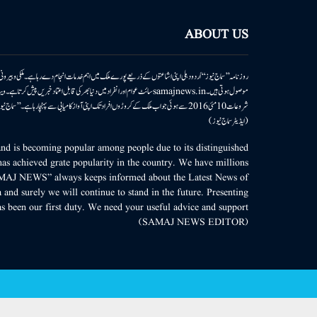
ABOUT US
روزنامہ ’’سماج نیوز‘‘ اُردو دہلی اپنی اشاعتوں کے ذریعے پورے ملک میں اہم خدمات انجام دے رہا ہے۔ ملکی وبیر
موصول ہوتی ہیں۔samajnews.inسائٹ عوام اور انفراد میں دنیا بھر کی قابل اعتماد خ
شروعات 10مئی 2016 سے ہوئی جو اب ملک کے کروڑوں افراد تک اپنی آواز کامیابی سے پہنچا رہا ہے
(ایڈیٹر سماج نیوز)
d is becoming popular among people due to its distinguished
as achieved grate popularity in the country. We have millions
MAJ NEWS” always keeps informed about the Latest News of
 and surely we will continue to stand in the future. Presenting
s been our first duty. We need your useful advice and support.
(SAMAJ NEWS EDITOR)