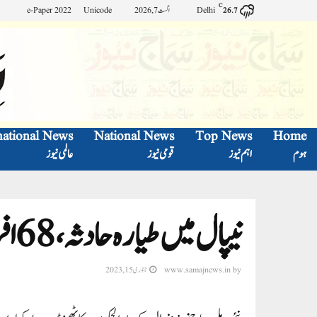
C
Delhi
اگست 7, 2026
Unicode
e-Paper 2022
26.7
national News
National News
Top News
Home
ہوم
اہم نیوز
قومی نیوز
عالمی نیوز
نیپال میں طیارہ حادثہ، 68افراد کی موت
by
www.samajnews.in
جنوری 15, 2023