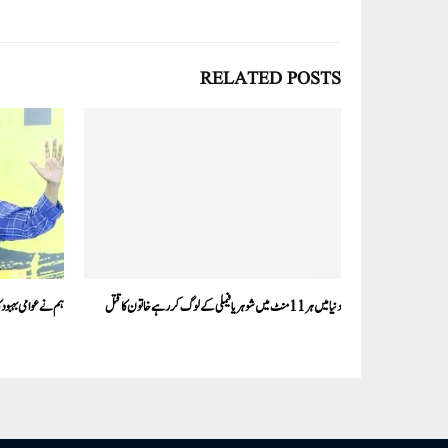
RELATED POSTS
دنیا میں ہر 11 منٹ میں شوہر یا فیملی کے لوگ کر رہے خاتون کا قتل
ہم نے عوامی بہبود ک