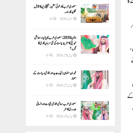
 ہے۔ حادثے کا
سعودی عرب کا دعوتی مشن: تبلیغ دین کا قابلِ
تقلید کارنامہ
مئی 2, 2026
0
ر
وژن 2030:سعودی عرب کا پائیدار معاشی
تبدیلی کا سفر یا ریاست کی نئی سرمایہ کاری کا
 1 ایک ارجنٹائن،
تجربہ؟
اپریل 29, 2026
0
ے
محمد بن سلمان: ایک جدید اور فلاحی ریاست کے
معمار
ی
اپریل 27, 2026
0
ٓیا۔ ایئر لائن کے
سعودی عرب: عالمی فلاحی قیادت اور انسانی
ہمدردی کا سفر
اپریل 26, 2026
0