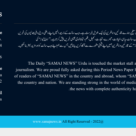
S
ونی سطح پر ہمارے قارئین وناظرین کی ایک طویل فہرست ہے۔ ویب سائٹ کے ذریعہ انہیں اپنے وطنی، دینی وملی بھائیوں کی خبریں
e
بریں پیش کرتا ہے۔ ویب سائٹ سیاسی، خیالات، تبصرے، تجارت، کھیل، فلم، ٹیکنالوجی جیسی خبریں پیش کرتا ہے۔ ’’سماج نیوز‘‘ کی
.
۔ ’’سماج نیوز‘‘ کے قارئین وناظرین ہمیں اپنے قیمتی مشورے سے آگاہ کریں یا بتائیں جس سے ہم اپنے ویب سائٹ کو اور مزید بہتر بناسکیں۔
4
6
The Daily “SAMAJ NEWS” Urdu is touched the market stall an
e
journalism. We are proud fully asked during this Period News Paper h
a
of readers of “SAMAJ NEWS” in the country and abroad, whom “SA
2
the country and nation. We are standing strong in the world of media
the news with complete authenticity ha
l
m
www.samajnews.in
All Right Reserved
@2022 -