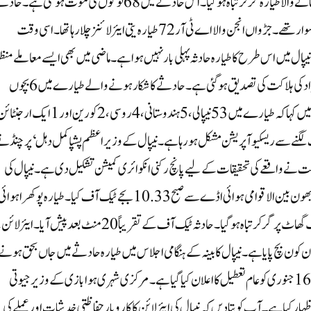
نئی دہلی، سماج نیوز: نیپال کے دارالحکومت کاٹھمنڈو سے پوکھارا جانے والا طیارہ گر کر تباہ ہوگیا۔ اس حادثے میں 68 لوگوں کی موت ہو گئی
شکار ہونے والے طیارے میں 68 مسافر اور عملے کے چار ارکان سوار تھے۔ جڑواں انجن والا اے ٹی آر 72 طیارہ یتی ایئر لائنز چلا رہا تھا۔ اسی وقت
ہندوستانی بھی سوار تھے۔ نیپال میں اس طرح کا طیارہ حادثہ پہلی بار نہیں ہوا ہے۔ ماضی میں بھی ایسے معاملے منظ
عام پر آتے رہے ہیں۔ نیپال کے طیارے کے حادثے میں 68 افراد کی ہلاکت کی تصدیق ہو گئی ہے۔ حادثے کا شکار ہونے والے طیارے میں 6 بچوں
سمیت 15 غیر ملکی شہری بھی سوار تھے۔ ایئر لائنز نے ایک بیان میں کہا کہ طیارے میں 53 نیپالی، 5 ہندوستانی، 4 روسی، 2 کورین اور
گ لگنے سے ریسکیو آپریشن مشکل ہو رہا ہے۔ نیپال کے وزیر اعظم پشپا کمل دہل ‘پرچنڈ ن
کومت نے واقعے کی تحقیقات کے لیے پانچ رکنی انکوائری کمیشن تشکیل دی ہے۔ نیپال کی
سول ایوی ایشن اتھارٹی کے مطابق طیارے نے کاٹھمنڈو کے تریبھون بین الاقوامی ہوائی اڈے سے صبح 10.33بجے ٹیک آف کیا۔طیارہ پوکھرا ہوائ
اڈے پر اترنے ہی والا تھا کہ دریائے سیٹی کے کنارے پر واقع ایک گھاٹ پر گر کر تباہ ہو گیا۔ حادثہ ٹیک آف کے تقریباً 20 منٹ بعد پیش ا
 کون بچ پایا ہے۔ نیپال کابینہ کے ہنگامی اجلاس میں طیارہ حادثے میں جاں بحق ہونے
والوں پر ایک دن کا سوگ منانے کا فیصلہ کیا گیا ہے۔ اس کے لیے 16 جنوری کو عام تعطیل کا اعلان کیا گیا ہے۔ مرکزی شہری ہوا بازی کے وزیر جیوتی
 کیا ہے۔آپ کو بتا دیں کہ نیپال کی ایئر لائن کا کاروبار حفاظتی خدشات اور عملے کی