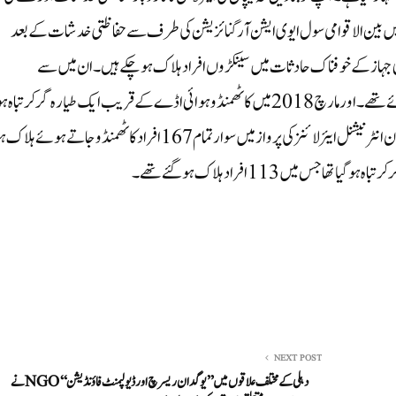
افی تربیت سے دوچار ہے۔ یوروپی یونین نے نیپال کو 2013 میں بین الاقوامی سول ایوی ایشن آرگنائزیشن کی طرف سے حفاظتی خدشات کے بعد
ی جہاز کے خوفناک حادثات میں سینکڑوں افراد ہلاک ہو چکے ہیں۔ ان میں سے
مئی 2022 میں ہوائی جہاز کے حادثے میں 22 افراد ہلاک ہوئے تھے۔ اور مارچ 2018 میں کاٹھمنڈو ہوائی اڈے کے قریب ایک طیارہ گر کر تبا
جس میں 51 افراد ہلاک ہوئے۔ اس سے قبل 1992 میں پاکستان انٹرنیشنل ایئر لائنز کی پرواز میں سوار تمام 167 افراد کاٹھمنڈوجاتے ہوئے ہلا
جس میں 113 افراد ہلاک ہو گئے تھے۔
NEXT POST
دہلی کے مختلف علاقوں میں ’’یوگدان ریسرچ اور ڈیولپمنٹ فاؤنڈیشن‘‘ NGOنے