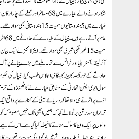
طیارے میں 5 ہندوستانیوں سمیت 15 
آئرلینڈ، آسٹریلیا اور فرانس سے تھا۔ ملبے میں بڑے پیمانے پر آ
حادثے کے فوراً بعد کابینہ کا ہنگامی اجلاس طلب کیا۔ نیپال کی ح
ترجمان سدرشن برٹولا نے کہا کہ ہمیں ابھی تک نہیں معلوم کہ کون
رادتیہ سندھیا نے طیارہ حادثے میں لوگوں کی موت پر تعزیت کا اظہار