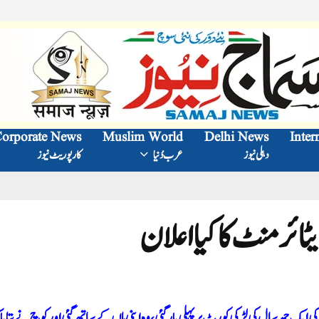
orporate News
Muslim World
Delhi News
Inter
دہلی نیوز
عرب دُنیا
کارپوریٹ نیوز
ٹائرمنٹ کا کیا اعلان
ھتی ہیں کہ ’’30 سال پہلے حیدر آباد کی ایک چھ سال کی لڑکی کورٹ پر پہلی بار گئی، وہ اپنی ماں کے ساتھ گئی اور کوچ نے بتای