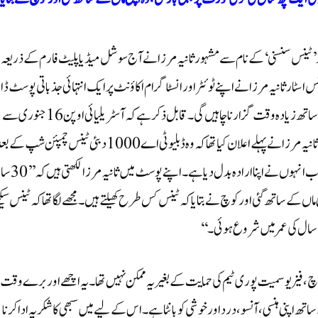
ر ’ٹینس سنسنی‘ کے نام سے مشہور ثانیہ مرزا نے آج سوشل میڈیا پلیٹ فارم کے ذریعہ
 اسٹار ثانیہ مرزا نے اپنے ٹوئٹر اور انسٹاگرام اکاؤنٹ پر ایک انتہائی جذباتی پوسٹ ڈال
ہے جس میں بتایا ہے کہ وہ آسٹریلیائی اوپن کے بعد پانے بیٹے کے ساتھ زیادہ وقت گزارنا چاہیں گی۔قابل ذکر ہے کہ آسٹریلیائی اوپن 16 جنوری سے
شروع ہونے جا رہا ہے اور یہ ان کا آخری ٹورنامنٹ ہوگا۔ حالانکہ ثانیہ مرزا نے پہلے اعلان کیا تھا کہ وہ ڈبلیو ٹی اے 1000 دبئی ٹینس چمپئن شپ 
ریٹائرمنٹ لیں گی جو کہ 19 فروری سے شروع ہو رہا ہے، لیکن اب انہوں نے اپنا 
ی ماں کے ساتھ گئی اور کوچ نے بتایا کہ ٹینس کس طرح کھیلتے ہیں۔ مجھے لگا تھا کہ ٹینس سیک
چ، فیزیو سمیت پوری ٹیم کی حمایت کے بغیر یہ ممکن نہیں تھا۔ یہ اچھے اور برے وقت
 ہنسی، آنسو، درد اور خوشی کو بانٹا ہے۔ اس کے لیے میں سبھی کا شکریہ ادا کرنا