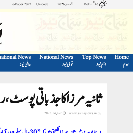
C
Delhi
اگست 7, 2026
Unicode
e-Paper 2022
26
national News
National News
Top News
Home
ہوم
اہم نیوز
قومی نیوز
عالمی نیوز
ثانیہ مرزا کا جذباتی پوسٹ، ری
by
www.samajnews.in
جنوری 14, 2023
اپنے پوسٹ میں ثانیہ مرزا لک