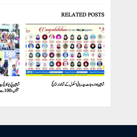
RELATED POSTS
شاہین ادارہ جات بیدر ہائی اسکول کے شاندار نتائج
سیٹیں،100سے زائد طلباء نے 600سے زائد نمبرات حاصل کئے