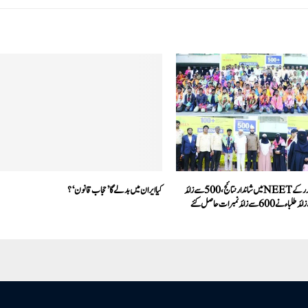
شاہین پی یو کالج بیدر کے NEETمیں شاندار نتائج،500سے زائد
کیا ایران میں بدلے گا ’حجاب قانون‘؟