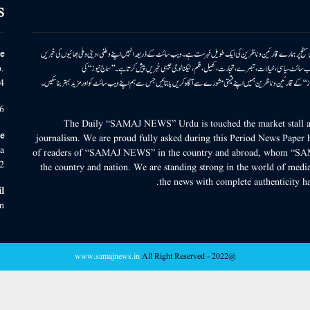
S
ونی سطح پر ہمارے قارئین وناظرین کی ایک طویل فہرست ہے۔ ویب سائٹ کے ذریعہ انہیں اپنے وطنی، دینی وملی بھائیوں کی خبریں
e
بریں پیش کرتا ہے۔ ویب سائٹ سیاسی، خیالات، تبصرے، تجارت، کھیل، فلم، ٹیکنالوجی جیسی خبریں پیش کرتا ہے۔ ’’سماج نیوز‘‘ کی
.
۔ ’’سماج نیوز‘‘ کے قارئین وناظرین ہمیں اپنے قیمتی مشورے سے آگاہ کریں یا بتائیں جس سے ہم اپنے ویب سائٹ کو اور مزید بہتر بناسکیں۔
4
6
The Daily “SAMAJ NEWS” Urdu is touched the market stall an
e
journalism. We are proud fully asked during this Period News Paper h
a
of readers of “SAMAJ NEWS” in the country and abroad, whom “SA
2
the country and nation. We are standing strong in the world of media
the news with complete authenticity ha
l
m
www.samajnews.in
All Right Reserved
@2022 -