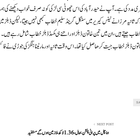
دد کی ہے۔ آپ نے حیدر آباد کی اس چھوٹی سی لڑکی کو نہ صرف خواب دیکھنے کی ہ
ثانیہ مرزا نے ٹینس کیریر میں سنگل گرینڈ سلیم خطاب کبھی نہیں جیتا، لیکن ڈبلز می
یم خطاب جیتے ہیں، ان میں تین خاتون ڈبلز اور اتنے ہی مکسڈ ڈبلز خطاب شامل رہے ہیں۔
2016 میں آسٹریلین اوپن کا خاتون ڈبلز خطاب جیت کر ھاصل کیا تھا۔ اس وقت ثانیہ اور مارٹینا ہنگز کی جوڑی نے فا
SA
NEXT POST
ہماچل میں پرانی پنشن بحال، 1.36لاکھ ملازمین ہوں گے مستفید