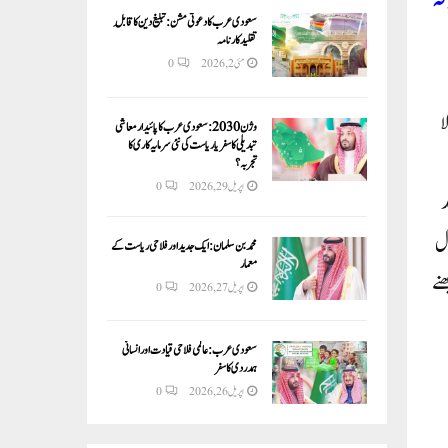
سعودی عرب کا دعوتی مشن: تبلیغ دین کا قابلِ
تقلید کارنامہ
مئی 2, 2026
0
ا
وژن 2030:سعودی عرب کا پائیدار معاشی
تبدیلی کا سفر یا ریاست کی نئی سرمایہ کاری کا
تجربہ؟
اپریل 29, 2026
0
کے بعد
ارادہ بدل دیا ہے۔اپنے پوسٹ میں ثانیہ مرزا لکھتی ہیں کہ ’’30 سال
محمد بن سلمان: ایک جدید اور فلاحی ریاست کے
معمار
ھنے
اپریل 27, 2026
0
سعودی عرب: عالمی فلاحی قیادت اور انسانی
ہمدردی کا سفر
اپریل 26, 2026
0