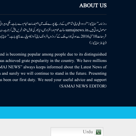
ABOUT US
روزنامہ ’’سماج نیوز‘‘ اُردو دہلی اپنی اشاعتوں کے ذریعے پورے ملک میں اہم خدمات انجام دے رہا ہے۔ ملکی وبیر
موصول ہوتی ہیں۔samajnews.inسائٹ عوام اور انفراد میں دنیا بھر کی قابل اعتماد خ
شروعات 10مئی 2016 سے ہوئی جو اب ملک کے کروڑوں افراد تک اپنی آواز کامیابی سے پہنچا رہا ہے
(ایڈیٹر سماج نیوز)
d is becoming popular among people due to its distinguished
as achieved grate popularity in the country. We have millions
MAJ NEWS” always keeps informed about the Latest News of
 and surely we will continue to stand in the future. Presenting
s been our first duty. We need your useful advice and support.
(SAMAJ NEWS EDITOR)
Urdu