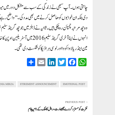
چاہتی ہوں۔ آپ سبھی نے زندگی کے سب سے مشکل دور میں میری م
دی بلکہ ان خوابوں کو ھاصل کرنے میں بھی مدد کی۔‘‘واضح رہے کہ 
وہ چھ مرتبہ چمپئن رہ چکی ہیں۔ ثانیہ نے ڈبلز میں جو چھ گرینڈ سل
انہوں نے اپنا آخری گرینڈ سلیم 
مین اینڈریا لاواکووا اور لوسی ہراڈیکا کو شکست دی تھی۔
S
E
Li
T
Fa
W
ha
m
nk
wi
ce
ha
re
ail
ed
tte
bo
ts
In
r
ok
A
NIA MIRZA
ETIREMENT ANNOUNCEMENT
EMOTIONAL POST
pp
PREVIOUS POST
نفرت کو مسترد کردے گا بھارت، راہل کا ملک کے نام پیغام