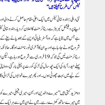
ٹینس کس طرح کھیلتے ہیں‘‘
نئی دہلی: ہندوستانی ٹینس میں ایک اعلیٰ مقام حاصل کرنے والی او
اپنے پروفیشنل کیریئر سے ریٹائرمنٹ کا اعلان کر دیا۔ ہندوستانی ٹینس
پہلے حیدر آباد کی ایک چھ سال کی لڑکی کورٹ پر پہلی بار گئی، وہ اپن
کے لیے میں بہت چھوٹی ہوں۔ اور پھر میرے خوابوں کی لڑائی 6 سال کی عمر میں شروع ہوئی۔‘‘
وہ مزید کہتی ہیں ’’میرے والدین اور بہن، میری فیملی، میرے کو
میں میرے ساتھ کھڑے رہے۔ میں نے ان میں سے ہر ایک کے ساتھ اپنی