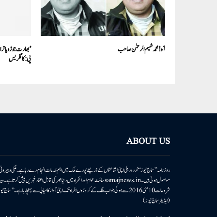
آہ! محمد شمیم الرحمٰن صاحب
’بھارت جوڑو یاترا
پی:کانگریس
ABOUT US
روزنامہ ’’سماج نیوز‘‘ اُردو دہلی اپنی اشاعتوں کے ذریعے پورے ملک میں اہم خدمات انجام دے رہا ہے۔ ملکی وبیر
موصول ہوتی ہیں۔samajnews.inسائٹ عوام اور انفراد میں دنیا بھر کی قابل اعتماد خ
شروعات 10مئی 2016 سے ہوئی جو اب ملک کے کروڑوں افراد تک اپنی آواز کامیابی سے پہنچا رہا ہے
(ایڈیٹر سماج نیوز)