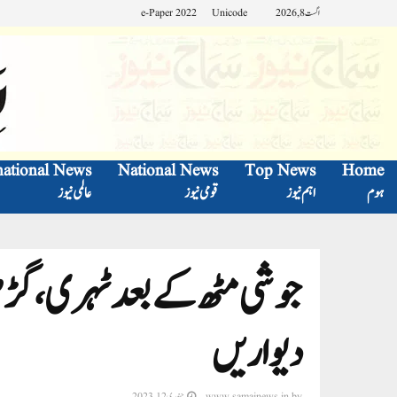
اگست 8, 2026
Unicode
e-Paper 2022
national News
National News
Top News
Home
ہوم
اہم نیوز
قومی نیوز
عالمی نیوز
جوشی مٹھ کے بعد ٹہری، گڑھو
دیواریں
by
www.samajnews.in
جنوری 12, 2023