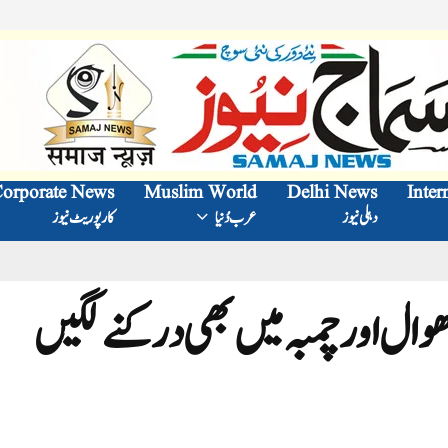
orporate News
Muslim World
Delhi News
Inter
دہلی نیوز
عرب دُنیا
کارپوریٹ نیوز
ال اور چمبہ میں بھی درکنے لگیں