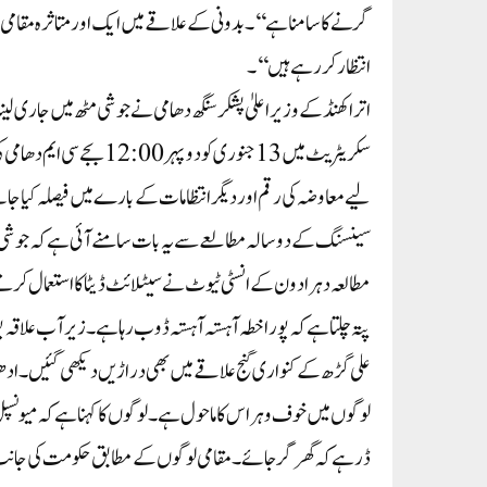
گرنے کا سامنا ہے‘‘۔بدونی کے علاقے میں ایک اور متاثرہ مقامی نے
انتظار کر رہے ہیں‘‘۔
اتراکھنڈ کے وزیر اعلیٰ پشکر سنگھ دھامی نے جوشی مٹھ میں جاری لینڈ
سکریٹریٹ میں 13 جنوری 
لیے معاوضہ کی رقم اور دیگر انتظامات کے بارے میں فیصلہ کیا جا
پتہ چلتا ہے کہ پورا خطہ آہستہ آہستہ ڈوب رہا ہے۔ زیر آب علاق
علی گڑھ کے کنواری گنج علاقے میں بھی دراڑیں دیکھی گئیں۔ادھ
لوگوں میں خوف و ہراس کا ماحول ہے۔ لوگوں کا کہنا ہے کہ میونس
ڈر ہے کہ گھر گر جائے۔مقامی لوگوں کے مطابق حکومت کی جانب سے