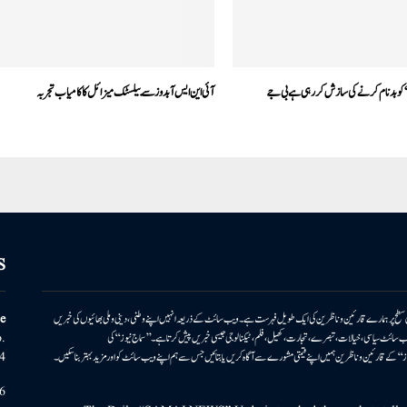
‘ کو بدنام کرنے کی سازش کررہی ہے بی جے
آئی این ایس آبدوز سے بیلسٹک میزائل کا کامیاب تجربہ
S
ونی سطح پر ہمارے قارئین وناظرین کی ایک طویل فہرست ہے۔ ویب سائٹ کے ذریعہ انہیں اپنے وطنی، دینی وملی بھائیوں کی خبریں
e
بریں پیش کرتا ہے۔ ویب سائٹ سیاسی، خیالات، تبصرے، تجارت، کھیل، فلم، ٹیکنالوجی جیسی خبریں پیش کرتا ہے۔ ’’سماج نیوز‘‘ کی
.
۔ ’’سماج نیوز‘‘ کے قارئین وناظرین ہمیں اپنے قیمتی مشورے سے آگاہ کریں یا بتائیں جس سے ہم اپنے ویب سائٹ کو اور مزید بہتر بناسکیں۔
4
6