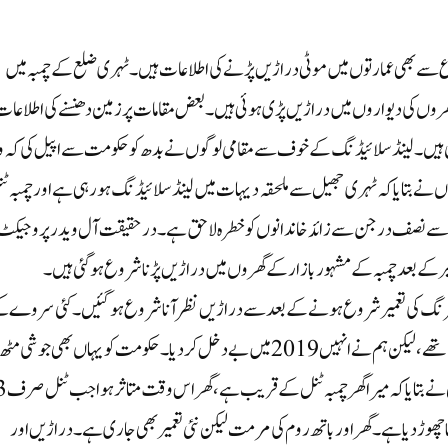
اع سے بھی عمارتوں میں موٹی دراڑیں پڑنے کی اطلاعات ہیں۔ ٹہری ضلع کے چمبہ میں
نات اور عمارتوں میں دراڑیں پڑ گئی ہیں۔ یہاں 20 سے 30 گھروں کی دیواروں میں دراڑیں پڑی ہوئی ہیں۔ بعض مقامات پر زمین دھنسنے کی اطلاعا
 ہیں۔ لینڈ سلائیڈنگ کے خوف سے مقامی لوگوں نے بدھ کو حکومت سے اپیل کی کہ و
نے بتایا کہ ٹہری جھیل سے ملحقہ دیہات میں لینڈ سلائیڈنگ ہو رہی ہے اور چمبہ ٹ
 سے نصف درجن سے زائد خاندانوں کو خطرہ لاحق ہے۔ درحقیقت آل ویدر پروجیکٹ
’سرنگ کی تعمیر شروع ہونے کے بعد سے دراڑیں نظر آنا شروع ہوگئیں۔ کئی سروے ک
گئے لیکن کوئی کارروائی نہیں ہوئی۔ ہمارے یہاں کرایہ دار رہتے تھے، لیکن ہم نے انہیں 2019 میں بے دخل کردیا۔ حکومت کو یہاں بھی جوشی مٹھ
جیسے اقدامات کرنے چاہیے‘‘۔ ایک اور مقامی دنیش پرساد کوٹیال نے بتایا کہ میرا گھر
نا چھوڑ دیا ہے۔ گھر اور باتھ روم کی مرمت لیکن نئی تعمیر بھی جاری ہے۔ دراڑیں اور