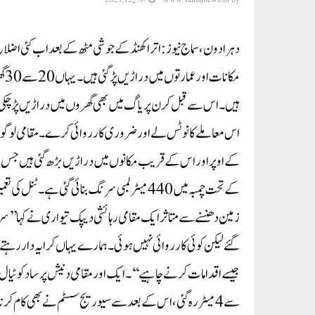
دہرادون، سماج نیوز: اتراکھنڈ کے جوشی مٹھ کے بعد اب کئی اضل
مکا
ہیں۔ اس سے قبل کرن پریاگ میں بھی گھروں میں دراڑیں پڑ چکی
اس معاملے کا نوٹس لے اور ضروری کارروائی کرے۔ مقامی لوگوں 
کے اوپر اور اس کے قریب مکانوں میں دراڑیں بڑھ گئی ہیں جس
کے تحت چمبہ میں 440 میٹر لمبی سرنگ بنائی گئی ہے۔ ٹنل کی تعمیر کے بعد چمبہ کے مشہور بازار کے گھروں میں دراڑیں پڑنا شروع ہو گئی ہیں۔
زمین دھنسنے سے متاثر ایک مقامی رہائشی دیپک تیواری نے کہا’
سے 4 میٹر رہ گئی، اس کے بعد سے سیوریج سسٹم نے بھی کام کر