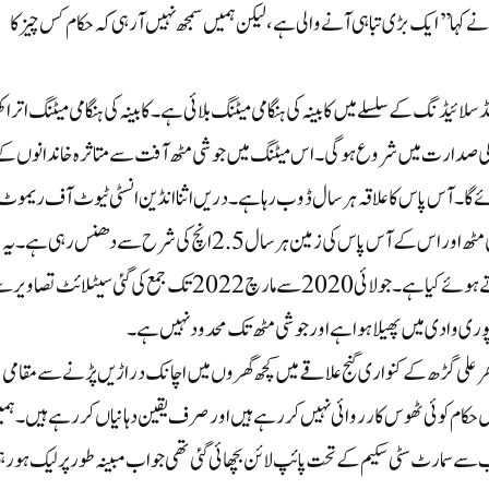
 کہا’’ایک بڑی تباہی آنے والی ہے، لیکن ہمیں سمجھ نہیں آ رہی کہ حکام کس چیز کا
 سلائیڈنگ کے سلسلے میں کابینہ کی ہنگامی میٹنگ بلائی ہے۔ کابینہ کی ہنگامی میٹنگ اتراک
کو دوپہر 12:00 بجے سی ایم دھامی کی صدارت میں شروع ہوگی۔ اس میٹنگ میں جوشی مٹھ آفت سے متاثرہ خاندانوں ک
ئے گا۔ آس پاس کا علاقہ ہر سال ڈوب رہا ہے۔ دریں اثنا انڈین انسٹی ٹیوٹ آف ریموٹ
سینسنگ کے دو سالہ مطالعے سے یہ بات سامنے آئی ہے کہ جوشی مٹھ اور اس کے آس پاس کی زمین ہر سال 2.5انچ کی شرح سے دھنس رہی ہے۔ یہ
مطالعہ دہرادون کے انسٹی ٹیوٹ نے سیٹلائٹ ڈیٹا کا استعمال کرتے ہوئے کیا ہے۔ جولائی 2020 سے مارچ 2022 تک جمع کی گئی سیٹلائٹ تص
ہ پوری وادی میں پھیلا ہوا ہے اور جوشی مٹھ تک محدود نہیں ہے۔
ر علی گڑھ کے کنواری گنج علاقے میں کچھ گھروں میں اچانک دراڑیں پڑنے سے مقامی
پل حکام کوئی ٹھوس کارروائی نہیں کررہے ہیں اور صرف یقین دہانیاں کررہے ہیں۔ ہم
 سمارٹ سٹی سکیم کے تحت پائپ لائن بچھائی گئی تھی جو اب مبینہ طور پر لیک ہو رہ