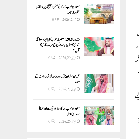
سعودی عرب کا دعوتی مشن: تبلیغ دین کا قابلِ
تقلید کارنامہ
مئی 2, 2026
0
ت
وژن 2030:سعودی عرب کا پائیدار معاشی
ہ
تبدیلی کا سفر یا ریاست کی نئی سرمایہ کاری کا
تجربہ؟
نل
اپریل 29, 2026
0
محمد بن سلمان: ایک جدید اور فلاحی ریاست کے
معمار
اپریل 27, 2026
0
یے
سعودی عرب: عالمی فلاحی قیادت اور انسانی
ہمدردی کا سفر
 چمبہ ٹنل کے قریب ہے، گھر اس وقت متاثر ہوا جب ٹنل صرف 3
اپریل 26, 2026
0