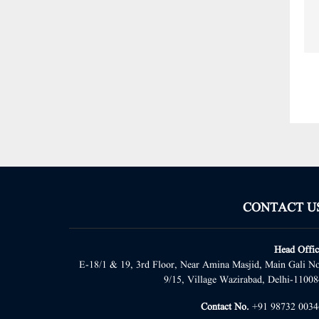
CONTACT U
Head Offic
E-18/1 & 19, 3rd Floor, Near Amina Masjid, Main Gali No
9/15, Village Wazirabad, Delhi-11008
Contact No.
+91 98732 0034