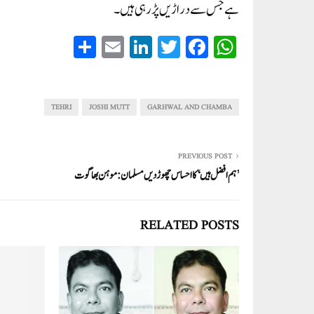
ہے جس سے دراڑیں پڑ رہی ہیں۔
S
E
Li
T
Fa
W
ha
m
nk
wi
ce
ha
re
ail
ed
tte
bo
ts
In
r
ok
A
TEHRI
JOSHI MUTT
GARHWAL AND CHAMBA
pp
PREVIOUS POST
’ہم افضل ہیں‘ کا احساس چھوڑ دیں مسلمان: موہن بھاگوت
RELATED POSTS