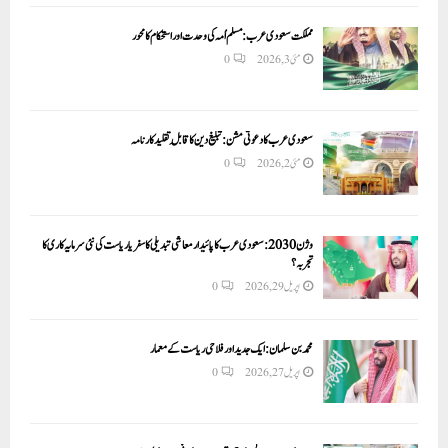
مملکت سعودی عرب: مسلم اُمہ کی وحدت اور استحکام کا محور
مئی 3, 2026
0
سعودی عرب کا دعوتی مشن: تبلیغ دین کا قابلِ تقلید کارنامہ
مئی 2, 2026
0
وژن 2030:سعودی عرب کا پائیدار معاشی تبدیلی کا سفر یا ریاست کی نئی سرمایہ کاری کا
تجربہ؟
اپریل 29, 2026
0
محمد بن سلمان: ایک جدید اور فلاحی ریاست کے معمار
اپریل 27, 2026
0