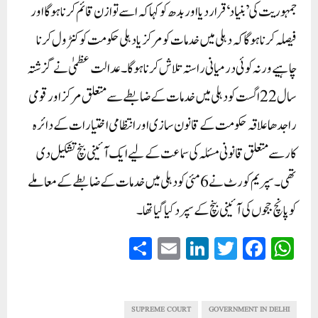
جمہوریت کی ’بنیاد‘ قرار دیا اور بدھ کو کہا کہ اسے توازن قائم کرنا ہوگا اور
فیصلہ کرنا ہوگا کہ دہلی میں خدمات کو مرکز یا دہلی حکومت کو کنٹرول کرنا
چاہیے ورنہ کوئی درمیانی راستہ تلاش کرنا ہوگا۔عدالت عظمیٰ نے گزشتہ
سال 22 اگست کو دہلی میں خدمات کے ضابطے سے متعلق مرکز اور قومی
راجدھا علاقہ حکومت کے قانون سازی اور انتظامی اختیارات کے دائرہ
کار سے متعلق قانونی مسئلہ کی سماعت کے لیے ایک آئینی بنچ تشکیل دی
تھی۔ سپریم کورٹ نے 6 مئی کو دہلی میں خدمات کے ضابطے کے معاملے
کو پانچ ججوں کی آئینی بنچ کے سپرد کیا گیا تھا۔
S
E
Li
T
Fa
W
ha
m
nk
wi
ce
ha
re
ail
ed
tte
bo
ts
In
r
ok
A
SUPREME COURT
GOVERNMENT IN DELHI