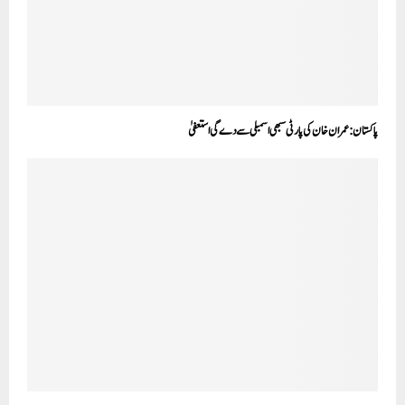
پاکستان:عمران خان کی پارٹی سبھی اسمبلی سے دے گی استعفیٰ