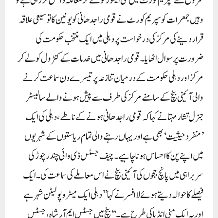
شروع سے سپریم کورٹ میں کئی ایشوز کو لے کر معاملہ داخل کررہی ہے تو
وہیں جمعرات کو سپریم کورٹ نے قومی راجدھانی کو یونین کا توسیعی علاقہ
قرار دینے کی مرکز کی درخواست پر دہلی میں ایک منتخب حکومت کی
ضرورت پر سوال اٹھایا۔ قومی راجدھانی میں خدمات کے کنٹرول کو لے کر
مرکز اور دہلی حکومت کے درمیان تنازعہ پر تیسرے دن سماعت کرنے
والی آئینی بنچ کے سامنے مرکز کی طرف سے پیش ہونے والے سالیسٹر
جنرل تشار مہتا نے کہا کہ قومی راجدھانی ہونے کے ناطے، دہلی کی ایک
’منفرد حیثیت‘ بھی ہے اور یہاں رہنے والی تمام ریاستوں کے شہریوں
میں اپنے پن کا احساس ہونا چاہیے۔چیف جسٹس ڈی وائی چندر چوڑ کی
سربراہی میں پانچ ججوں کی آئینی بنچ نے اس معاملے کی سماعت کی۔ ایک
فیصلے کا حوالہ دیتے ہوئے لا افسر نے کہا ’’دہلی ایک میٹروپولیٹن شہر ہے
اور یہ ایک منی انڈیا کی طرح ہے۔‘‘ بنچ میں جسٹس ایم آر شاہ، جسٹس