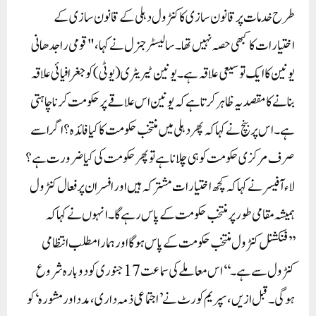
طرح خدمات پر قانون سازی کا کنٹرول دہلی کے قانون سازی کے
اختیارات کا کبھی حصہ نہیں تھا۔سالیسٹر جنرل نے کہا، "قومی راجدھانی
یونین کا ایک توسیعی علاقہ ہے۔ یونین ٹیریٹری (یو ٹی) کو جغرافیائی علاقہ
بنانے کا مقصد یہ ظاہر کرتا ہے کہ یونین اس علاقے پر حکومت کرنا چاہتی
ہے۔ اس پر بنچ نے کہا کہ پھر دہلی میں منتخب حکومت کا کیا فائدہ؟ اگر اسے
صرف مرکزی حکومت کو ہی چلانا ہے تو پھر حکومت کی کیا ضرورت ہے؟
لاء آفیسر نے کہا کہ کچھ اختیارات مشترکہ ہیں اور افسران پر فعال کنٹرول
ہمیشہ مقامی طور پر منتخب حکومت کے پاس رہے گا۔انہوں نے کہا کہ
’’فنکشنل کنٹرول منتخب حکومت کے پاس ہوگا اور ہمارا مطلب انتظامی
کنٹرول سے ہے۔‘‘ اس معاملے کی سماعت 17 جنوری کو دوبارہ شروع
ہوگی۔قبل ازیں، سپریم کورٹ نے ’اجتماعی ذمہ داری، مدد اور مشورہ‘ کو