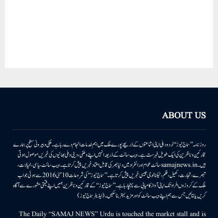
ABOUT US
روزنامہ ’’سماج نیوز‘‘ اُردو دہلی اپنی اشاعتوں کے ذریعے پورے ملک میں اہم خدمات انجام دے رہا ہے۔ ملکی وبیرونی سطح پر ہمارے
قارئین وناظرین کی ایک طویل فہرست ہے۔ ویب سائٹ کے ذریعہ انہیں اپنے وطنی، دینی وملی بھائیوں کی خبریں موصول ہوتی
ہیں۔samajnews.inسائٹ عوام اور انفراد میں دنیا بھر کی قابل اعتماد خبریں پیش کرتا ہے۔ ویب سائٹ سیاسی، خیالات،
تبصرے، تجارت، کھیل، فلم، ٹیکنالوجی جیسی خبریں پیش کرتا ہے۔ ’’سماج نیوز‘‘ کی شروعات 10مئی 2016 سے ہوئی جو اب
ملک کے کروڑوں افراد تک اپنی آواز کامیابی سے پہنچا رہا ہے۔ ’’سماج نیوز‘‘ کے قارئین وناظرین ہمیں اپنے قیمتی مشورے سے آگاہ
کریں یا بتائیں جس سے ہم اپنے ویب سائٹ کو اور مزید بہتر بناسکیں۔ (ایڈیٹر سماج نیوز)
The Daily “SAMAJ NEWS” Urdu is touched the market stall and is