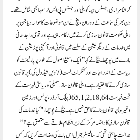
کرشنا مراری، جسٹس ہیما کوہلی اور جسٹس پی ایس نرسمہا بھی شامل تھے۔
دن بھر کی سماعت کے دوران، بنچ نے ان موضوعات کا حوالہ دیا جن پر
دہلی حکومت قانون سازی کرنے میں ناکام رہی ہے اور قومی راجدھانی
میں خدمات کے ریگولیشن کے سلسلے میں قانونی اور آئینی پوزیشن کے
بارے میں پوچھا۔بنچ نے کہا ’’ایک وسیع اصول کے طور پر پارلیمنٹ کو
ریاست کے اندراجات اور کنکرنٹ لسٹ (7ویں شیڈول کی) پر قانون
سازی کرنے کا اختیار ہے۔ دہلی قانون ساز اسمبلی کو ریاستی فہرست کے
تحت فہرست 1,2,18,64, 65 (پبلک آرڈر، پولس اور زمین
وغیرہ) پر قانون بنانے کا حق نہیں ہے۔بنچ نے پوچھا، "کیا خدمات کی
قانون سازی کا داخلہ مرکز کے زیر انتظام علاقے سے متعلق ہے؟”
عدالت چاہتی تھی کہ سالیسٹر جنرل اس بات کی وضاحت کریں کہ کس