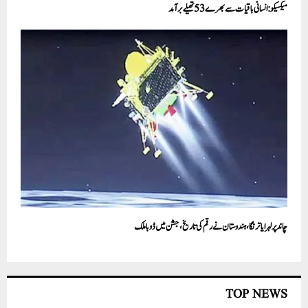
میکسیکو: انسانی باقیات سے بھرے 53 تھیلے برآمد
چاندپر لہرایا ترنگا، ہندوستان نے رقم کی تاریخ، جشن میں ڈوبا ملک
TOP NEWS