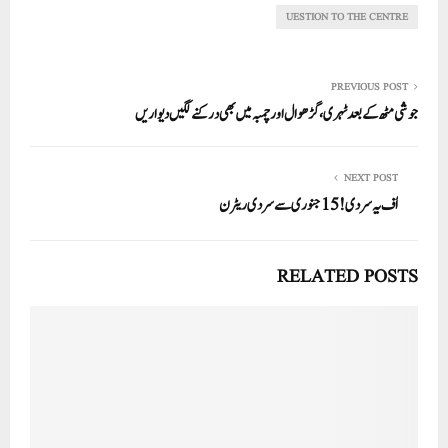
pp
UESTION TO THE CENTRE
PREVIOUS POST
جوشی مٹھ کے بعد ٹہری، گڑھوال اور چمبہ میں بھی درکنے لگیں دیواریں
NEXT POST
اُف یہ سردی! 15جنوری سے سردی ریٹرن
RELATED POSTS