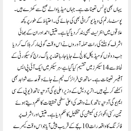
یہاں بھی پولس تعینات ہے۔ جہاں میڈیا والے صبح سے کھڑے ہیں۔
پوسٹ مارٹم کی ویڈیو گرافی بھی کی جائے گی۔ احتیاط کے طور پر کچھ
علاقوں میں انٹرنیٹ بھی بند کر دیا گیا ہے۔ عتیق احمد اور ان کے بھائی
اشرف کو ہفتے کی رات حملہ آوروں نے اس وقت گولی مار کر ہلاک کر دیا
جب دونوں کو میڈیکل کالج لے جایا جا رہا تھا۔پریاگ راج کو سیکورٹی کے
لحاظ سے 14 سیکٹرز میں تقسیم کیا گیا ہے، ہر سیکٹر میں ایک آئی پی ایس
آفیسر تعینات ہے۔ ساتھ ہی فرانزک ٹیم نے جائے وقوعہ سے شواہد بھی
اکٹھے کر لیے ہیں۔ اترپردیش کے وزیر اعلی یوگی آدتیہ ناتھ (یو پی کے سی
ایم یوگی آدتیہ ناتھ) نے واقعہ کی اعلیٰ سطحی تحقیقات کا حکم دیتے ہوئے
تین رکنی انکوائری کمیشن کی تشکیل کا حکم دیا ہے۔ عتیق اور اشرف پر
فائرنگ کا واقعہ رات 10 بجے کے قریب پیش آیا جو اس وقت کیمرے