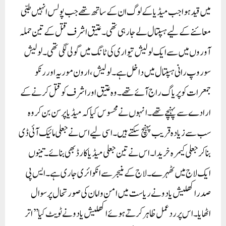
میں قید ہوا جب میڈیا کے لوگ ان کے ساتھ تھے جب پولس انہیں طبی
معائنے کے لیے ہسپتال لے جا رہی تھی۔عتیق اشرف قتل کے تین حملہ
آوروں میں سے ایک لولیش تیواری کی ٹانگ میں گولی لگی تھی۔ لولیش
سوروپ رانی ہسپتال میں داخل ہے۔ لولیش، ارون موریہ اور رنکو
جمعرات کو پریاگ راج آئے تھے۔ وہ عتیق اور اشرف کو قتل کرنے کے
ارادے سے پہنچے تھے۔ انہوں نے محسوس کیا کہ میڈیا پرسن بن کر وہ
سب سے زیادہ قریب پہنچ سکتے ہیں۔ اسی لیے اس نے جعلی مائیک آئی ڈی
بنا کر جعلی کیمرہ خریدا۔ اس نے تین جعلی میڈیا کارڈ بھی بنائے۔ تینوں
ایک لاج میں ٹھہرے۔ لاج کے منیجر سے انکوائری جاری ہے۔ ایس پی
صدر اکھلیش یادو نے ریاست میں امن و امان کی صورتحال پر سوال
اٹھایا۔ اس پر ردعمل ظاہر کرتے ہوئے اکھلیش یادو نے ٹویٹ کیا’’اتر