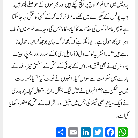
پردیش میں جرائم عروج پر پہنچ چکے ہیں اور مجرموں کے حوصلے بلند ہیں۔
جب پولس کے گھیرے میں کھلے عام فائرنگ کر کے کسی کو قتل کیا جا سکتا
ہے تو پھر عام لوگوں کی حفاظت کا کیا ہوگا؟ جس کی وجہ سے عوام میں خوف
و ہراس کا ماحول ہے۔ ایسا لگتا ہے کہ کچھ لوگ جان بوجھ کر ایسا ماحول بنا
رہے ہیں‘‘۔ راشٹریہ لوک دل (آر ایل ڈی) کے صدر اور ایم پی جینت
چودھری نے بھی عتیق اور اس کے بھائی کے قتل کے سنسنی خیز واقعہ کے
بارے میں حکومت سے سوال کیا۔ انہوں نے ٹویٹ کیا ’’کیا جمہوریت
میں یہ ممکن ہے؟‘‘ انہوں نے ہیش ٹیگ جنگل راج استعمال کیا۔ چوہدری
نے ایک ویڈیو بھی شیئر کی جس میں عتیق اور اشرف کے قتل کا منظر دکھایا
گیا ہے۔
S
E
Li
T
Fa
W