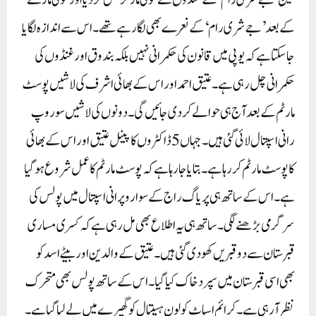
تین ’جے شری رام‘ کے غنڈوں نے گولی مار کر قتل کردیا اور گولی مارنے
کے بعد ’جے شری رام‘ کے نعرے بھی لگا رہے تھے۔ اس سے اندازہ لگایا
جاسکتا ہے کہ یوپی میں قانون کی حکمرانی نہیں بلکہ بندوق اور غنڈوں کی
حکمرانی چل رہی ہے۔ عتیق احمد اور اس کے بھائی اشرف کی لاشیں پوسٹ
مارٹم کے بعد آج ہی حوالے کر دی جائیں گی۔ دونوں کی لاشیں سوروپ
رانی اسپتال لائی گئی ہیں۔ جہاں 5 ڈاکٹروں کا پینل عتیق اور اس کے بھائی
کا پوسٹ مارٹم کر رہا ہے۔ بتایا جا رہا ہے کہ پوسٹ مارٹم کا عمل شروع ہو گیا
ہے۔ اس کے ساتھ ہی پریاگ راج کے سواروپرانی اسپتال میں پولس کی
سرگرمی بڑھنے لگی۔ ساتھ ہی یہ اطلاع بھی مل رہی ہے کہ کسری مساری
قبرستان سے دو قبریں کھودی گئی ہیں۔ عتیق کے والدین اور بیٹے اسد کو
بھی اسی قبرستان میں سپرد خاک کیا گیا۔ اس کے ساتھ پولس بھی متحرک
نظر آرہی ہے۔ کرائم اسپاٹ کولون ہسپتال کو گھیرے میں لے لیا گیا ہے۔