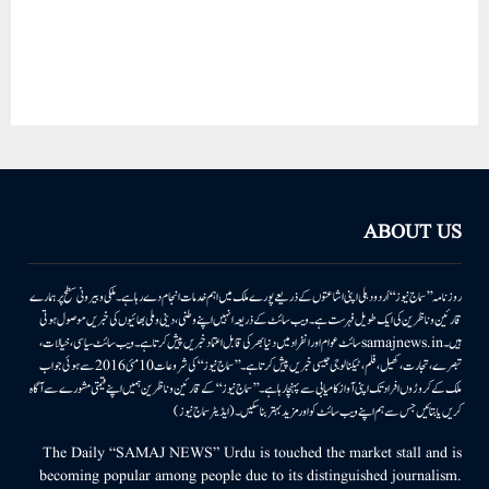
ABOUT US
روزنامہ ’’سماج نیوز‘‘ اُردو دہلی اپنی اشاعتوں کے ذریعے پورے ملک میں اہم خدمات انجام دے رہا ہے۔ ملکی وبیرونی سطح پر ہمارے
قارئین وناظرین کی ایک طویل فہرست ہے۔ ویب سائٹ کے ذریعہ انہیں اپنے وطنی، دینی وملی بھائیوں کی خبریں موصول ہوتی
ہیں۔samajnews.inسائٹ عوام اور انفراد میں دنیا بھر کی قابل اعتماد خبریں پیش کرتا ہے۔ ویب سائٹ سیاسی، خیالات،
تبصرے، تجارت، کھیل، فلم، ٹیکنالوجی جیسی خبریں پیش کرتا ہے۔ ’’سماج نیوز‘‘ کی شروعات 10مئی 2016 سے ہوئی جو اب
ملک کے کروڑوں افراد تک اپنی آواز کامیابی سے پہنچا رہا ہے۔ ’’سماج نیوز‘‘ کے قارئین وناظرین ہمیں اپنے قیمتی مشورے سے آگاہ
کریں یا بتائیں جس سے ہم اپنے ویب سائٹ کو اور مزید بہتر بناسکیں۔ (ایڈیٹر سماج نیوز)
The Daily “SAMAJ NEWS” Urdu is touched the market stall and is
becoming popular among people due to its distinguished journalism.