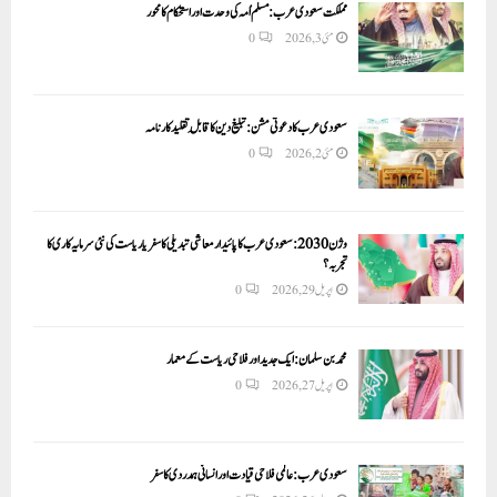
مملکت سعودی عرب: مسلم اُمہ کی وحدت اور استحکام کا محور
مئی 3, 2026
0
سعودی عرب کا دعوتی مشن: تبلیغ دین کا قابلِ تقلید کارنامہ
مئی 2, 2026
0
وژن 2030:سعودی عرب کا پائیدار معاشی تبدیلی کا سفر یا ریاست کی نئی سرمایہ کاری کا
تجربہ؟
اپریل 29, 2026
0
محمد بن سلمان: ایک جدید اور فلاحی ریاست کے معمار
اپریل 27, 2026
0
سعودی عرب: عالمی فلاحی قیادت اور انسانی ہمدردی کا سفر