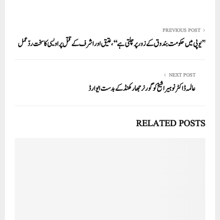
ha
m
nk
wi
ce
ha
re
ail
ed
tte
bo
ts
In
r
ok
A
PREVIOUS POST
’’یوپی میں حکومت بندوق کے زور پر چلتی ہے‘‘، عتیق اور اشرف کے قتل پر اویسی کا سخت ردّعمل
pp
NEXT POST
عالمہ ڈاکٹر نوہیرا شیخ کو گورنر جھارکھنڈ کے بدست ایوارڈ
RELATED POSTS