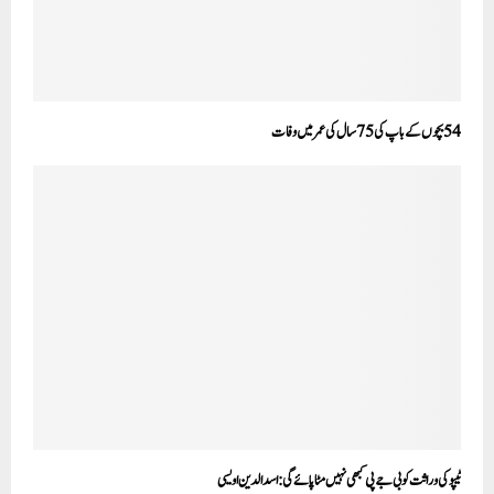
54 بچوں کے باپ کی 75 سال کی عمر میں وفات
ٹیپو کی وراثت کو بی جے پی کبھی نہیں مٹا پائے گی:اسدالدین اویسی