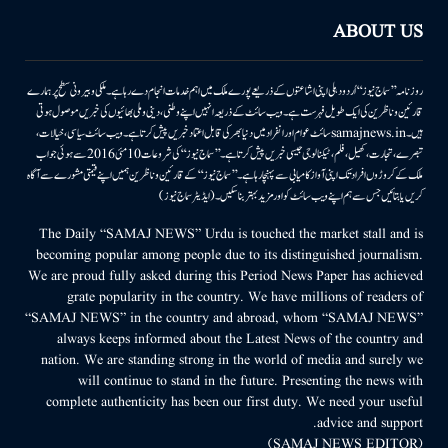
ABOUT US
روزنامہ ’’سماج نیوز‘‘ اُردو دہلی اپنی اشاعتوں کے ذریعے پورے ملک میں اہم خدمات انجام دے رہا ہے۔ ملکی وبیرونی سطح پر ہمارے
قارئین وناظرین کی ایک طویل فہرست ہے۔ ویب سائٹ کے ذریعہ انہیں اپنے وطنی، دینی وملی بھائیوں کی خبریں موصول ہوتی
ہیں۔samajnews.inسائٹ عوام اور انفراد میں دنیا بھر کی قابل اعتماد خبریں پیش کرتا ہے۔ ویب سائٹ سیاسی، خیالات،
تبصرے، تجارت، کھیل، فلم، ٹیکنالوجی جیسی خبریں پیش کرتا ہے۔ ’’سماج نیوز‘‘ کی شروعات 10مئی 2016 سے ہوئی جو اب
ملک کے کروڑوں افراد تک اپنی آواز کامیابی سے پہنچا رہا ہے۔ ’’سماج نیوز‘‘ کے قارئین وناظرین ہمیں اپنے قیمتی مشورے سے آگاہ
کریں یا بتائیں جس سے ہم اپنے ویب سائٹ کو اور مزید بہتر بناسکیں۔ (ایڈیٹر سماج نیوز)
The Daily “SAMAJ NEWS” Urdu is touched the market stall and is
becoming popular among people due to its distinguished journalism.
We are proud fully asked during this Period News Paper has achieved
grate popularity in the country. We have millions of readers of
“SAMAJ NEWS” in the country and abroad, whom “SAMAJ NEWS”
always keeps informed about the Latest News of the country and
nation. We are standing strong in the world of media and surely we
will continue to stand in the future. Presenting the news with
complete authenticity has been our first duty. We need your useful
advice and support.
(SAMAJ NEWS EDITOR)