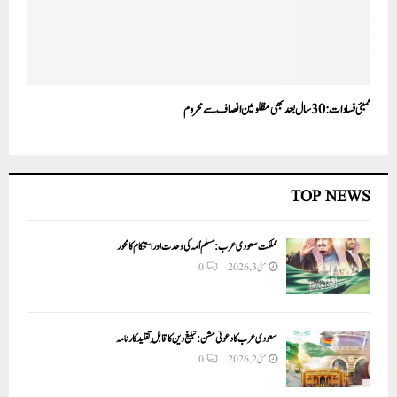
ممبئی فسادات: 30سال بعد بھی مظلومین انصاف سے محروم
TOP NEWS
مملکت سعودی عرب: مسلم اُمہ کی وحدت اور استحکام کا محور
مئی 3, 2026
0
سعودی عرب کا دعوتی مشن: تبلیغ دین کا قابلِ تقلید کارنامہ
مئی 2, 2026
0