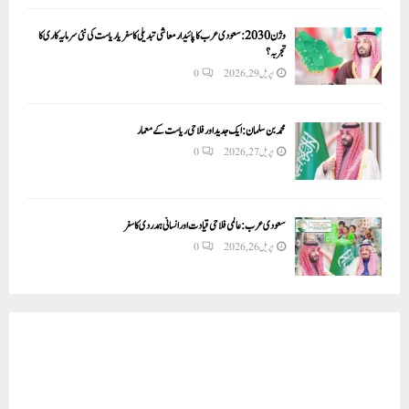
وژن 2030:سعودی عرب کا پائیدار معاشی تبدیلی کا سفر یا ریاست کی نئی سرمایہ کاری کا
تجربہ؟
اپریل 29, 2026
0
محمد بن سلمان: ایک جدید اور فلاحی ریاست کے معمار
اپریل 27, 2026
0
سعودی عرب: عالمی فلاحی قیادت اور انسانی ہمدردی کا سفر
اپریل 26, 2026
0