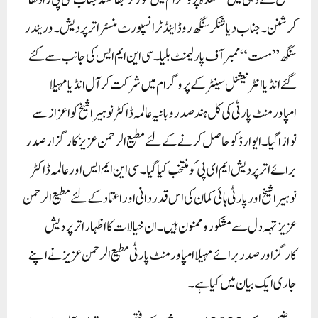
تعلق سے دہلی میں منعقدہ پروگرام میں گورنر جھاکھنڈ جناب سی پی رادھا
کرشنن۔ جناب دیا شنکر سنگھ روڈ اینڈ ٹرانسپورٹ منسٹر اتر پردیش۔ وریندر
سنگھ ”مست“ ممبر آف پارلیمنٹ بلیا۔ سی این ایم ایس کی جانب سے کئے
گئے انڈیا انٹر نیشنل سینٹر کے پروگرام میں شرکت کر آل انڈیا مہیلا
امپاورمنٹ پارٹی کی کل ہند صدر و بانیہ عالمہ ڈاکٹر نوہیرا شیخ کو اعزاز سے
نوازاگیا۔ ایوارڈ کو حاصل کرنے کے لئے مطیع الرحمن عزیز کار گزار صدر
برائے اتر پردیش ایم ای پی کو منتخب کیا گیا۔ سی این ایم ایس اور عالمہ ڈاکٹر
نوہیرا شیخ اور پارٹی ہائی کمان کی اس قدر دانی اور اعتماد کے لئے مطیع الرحمن
عزیز تہہ دل سے مشکور و ممنون ہیں۔ ان خیالات کا اظہار اتر پردیش
کارگزاور صدر برائے مہیلا امپاورمنٹ پارٹی مطیع الرحمن عزیز نے اپنے
جاری ایک بیان میں کیا ہے۔