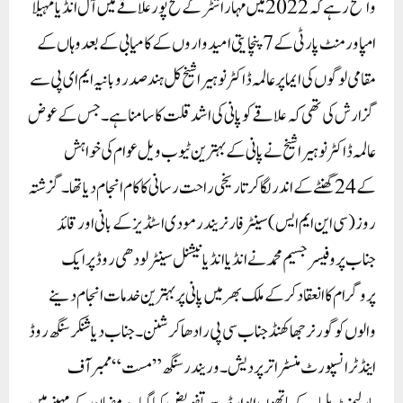
واضح رہے کہ 2022میں مہاراشٹر کے فتح پور علاقے میں آل انڈیا مہیلا
امپاورمنٹ پارٹی کے7پنچایتی امیدواروں کے کامیابی کے بعد وہاں کے
مقامی لوگوں کی ایما پر عالمہ ڈاکٹر نوہیرا شیخ کل ہند صدر وبانیہ ایم ای پی سے
گزارش کی تھی کہ علاقے کو پانی کی اشد قلت کا سامنا ہے۔ جس کے عوض
عالمہ ڈاکٹر نوہیرا شیخ نے پانی کے بہترین ٹیوب ویل عوام کی خواہش
کے 24 گھنٹے کے اندر لگا کر تاریخی راحت رسانی کا کام انجام دیا تھا۔ گزشتہ
روز (سی این ایم ایس) سینٹر فار نریندر مودی اسٹڈیز کے بانی اور قائد
جناب پروفیسر جسیم محمد نے انڈیا انڈیا نیشنل سینٹر لودھی روڈ پر ایک
پروگرام کا انعقاد کرکے ملک بھر میں پانی پر بہترین خدمات انجام دینے
والوں کو گورنر جھاکھنڈ جناب سی پی رادھا کرشنن۔ جناب دیا شنکر سنگھ روڈ
اینڈ ٹرانسپورٹ منسٹر اتر پردیش۔ وریندر سنگھ ”مست“ ممبر آف