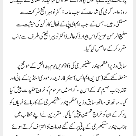
پارلیمنٹ بلیا۔ کے ہاتھوں ایوارڈ سے تفویض کیا گیا۔ رمضان کے مہینے میں
روزہ اور گرمی کی شدت کے سبب عالمہ ڈاکٹر نوہیرا شیخ شرکت سے
مستغنی رہیں۔ جس کے سبب ایم ای پی کے فعال کارکن کی حیثیت سے
مطیع الرحمن عزیز کو اس ایوارڈ کو عالمہ ڈاکٹر نوہیرا شیخ کی طرف سے نائب
مقرر کرکے حاصل کیا گیا۔
سابق وزیر اعظم چندر شیکھر جی کی 96 ویں یوم پیدائش کے موقع پر
منعقد کئے گئے (سی این ایم ایس) سینٹر فار نریندر مودی اسٹڈیز کے بانی اور
قائد جناب جسیم محمد کے اس پروگرام میں مرحوم کو خراج عقیدت پیش کیا
گیا۔ ساتھ ہی ساتھ سابق وزیر اعظم چندر شیکھر جی کے کارہائے نمایاں کو
یاد کرکے ان کو خراج تحسین پیش کیا گیا۔ مقررین نے اپنے خطاب میں
جناب چندر شیکھر جی کے پانی پر کئے گئے خدمات کا اعتراف کرتے ہوئے