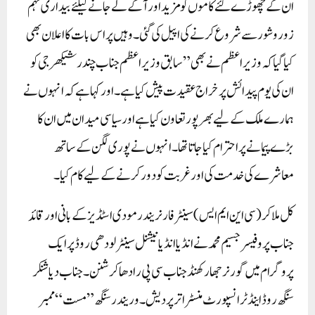
ان کے چھوڑے گئے کاموں کو مزید اور آگے لے جانے کیلئے بیداری مہم
زور وشور سے شروع کرنے کی اپیل کی گئی۔ وہیں پر اس بات کا اعلان بھی
کیا گیا کہ وزیر اعظم نے بھی ”سابق وزیر اعظم جناب چندر شیکھر جی کو
ان کی یوم پیدائش پر خراج عقیدت پیش کیا ہے۔ اور کہا ہے کہ انہوں نے
ہمارے ملک کے لیے بھر پور تعاون کیا ہے اور سیاسی میدان میں ان کا
بڑے پیمانے پر احترام کیا جاتا تھا۔ انہوں نے پوری لگن کے ساتھ
معاشرے کی خدمت کی اور غربت کو دور کرنے کے لیے کام کیا۔
کل ملا کر (سی این ایم ایس) سینٹر فار نریندر مودی اسٹڈیز کے بانی اور قائد
جناب پروفیسر جسیم محمد نے انڈیا انڈیا نیشنل سینٹر لودھی روڈ پر ایک
پروگرام میں گورنر جھار کھنڈ جناب سی پی رادھا کرشنن۔ جناب دیا شنکر
سنگھ روڈ اینڈ ٹرانسپورٹ منسٹر اتر پردیش۔ وریندر سنگھ ”مست“ ممبر