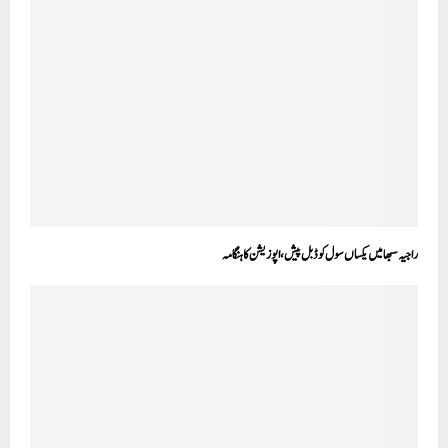
راجیہ سبھا میں یکساں سول کوڈ بل پیش، اپوزیشن کا ہنگامہ