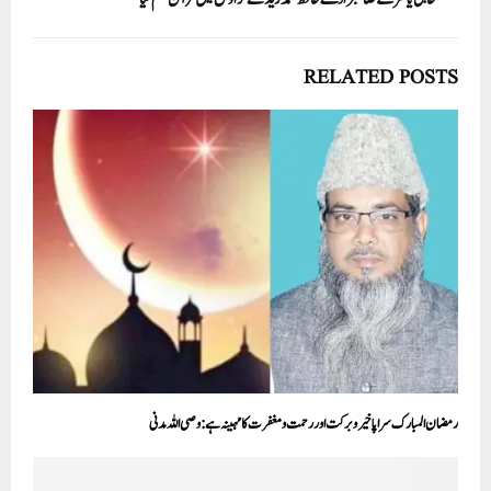
RELATED POSTS
رمضان المبارک سراپا خیر وبرکت اور رحمت ومغفرت کامہینہ ہے:وصی اللہ مدنی