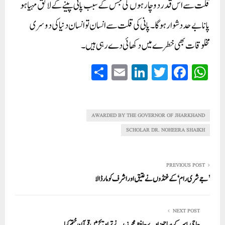
قلت سے اس قدر دو چار ہوں گی جس کے سبب پانی پینے کے لائق مہیا ہو
پانا بے حد دشوار ہوگا ۔ پانی کی قلت سے انسان تو انسان دنیا کی دوسری
مخلوقات بھی خطرے میں دکھائی دے رہی ہیں۔
S
E
Li
T
Fa
W
ha
m
nk
wi
ce
ha
re
ail
ed
tte
bo
ts
In
r
ok
A
AWARDED BY THE GOVERNOR OF JHARKHAND
pp
SCHOLAR DR. NOHEERA SHAIKH
PREVIOUS POST
’جے شری رام‘ کے غنڈوں نے عتیق اور اشرف کو مار ڈالا
NEXT POST
حاجی یاسر کے صاحبزادے حافظ محمد زید نے تراویح میں قرآن ختم کیا