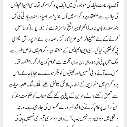
آف پارلیمنٹ بلیا۔ کی موجودگی میں ایک پروگرام کیا تھا۔ سی این ایم ایس
کی جانب سے منعقدہ پروگرام میں آل انڈیا مہیلا امپاورمنٹ پارٹی کی کل
ہند صدر و بانیہ عالمہ ڈاکٹر نوہیرا شیخ کو اعزاز سے نوازا۔ ایوارڈ کو حاصل
کرنے کے لئے مطیع الرحمن عزیز کارگزار صدر برائے اتر پردیش ایم ای
پی کو منتخب کیا گیا۔سی این ایم ایس کے منعقدہ پروگرام میں خاص طور سے
ملک میں پانی کی ہو رہی دن بدن قلت سے عوام کو بیدار کرنا مقصد تھا۔
جس سے آنے والی نسلیں اور کھیتیوں کو بنجر ہونے سے بچایا جائے۔ اس
پروگرام میں مقررین کے خطاب لائق ستائش تھے۔ الگ الگ شعبہ حیات
سے تعلق رکھنے والے ماہرین کے پانی پر کئے گئے خطاب کو حکومت ہند کو
سن کر اس پر کام کرنے کی اشد ضرورت محسوس کی جا رہی ہے۔ ورنہ
واقعی میں وہ دن دور نہیں جب آنے والی دوسری تیسری نسلیں پانی کی