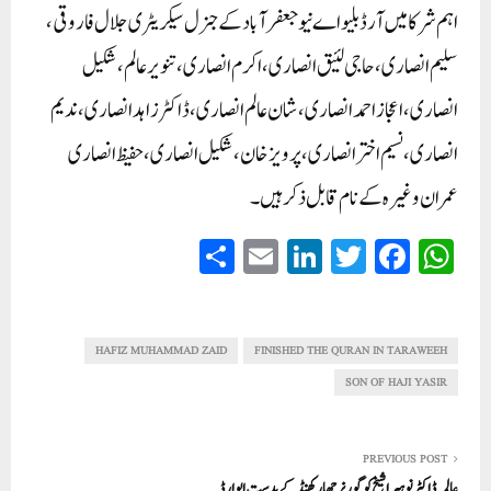
اہم شرکا میں آر ڈبلیو اے نیو جعفرآباد کے جنرل سیکریٹری جلال فاروقی،
سلیم انصاری، حاجی لئیق انصاری، اکرم انصاری، تنویر عالم، شکیل
انصاری، اعجاز احمد انصاری، شان عالم انصاری، ڈاکٹر زاہد انصاری، ندیم
انصاری، نسیم اختر انصاری، پرویز خان، شکیل انصاری، حفیظ انصاری
عمران وغیرہ کے نام قابل ذکر ہیں۔
S
E
Li
T
Fa
W
ha
m
nk
wi
ce
ha
re
ail
ed
tte
bo
ts
In
r
ok
A
HAFIZ MUHAMMAD ZAID
FINISHED THE QURAN IN TARAWEEH
pp
SON OF HAJI YASIR
PREVIOUS POST
عالمہ ڈاکٹر نوہیرا شیخ کو گورنر جھارکھنڈ کے بدست ایوارڈ