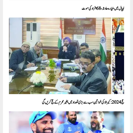
نیپال میں طیارہ حادثہ، 68افراد کی موت
حج 2024: کیرالا کی خواتین سب سے بڑی تعداد میں بغیر محرم کے حج کریں گی