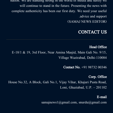
nation. We are standing strong in the world of media and surely we
will continue to stand in the future. Presenting the news with
complete authenticity has been our first duty. We need your useful
advice and support.
(SAMAJ NEWS EDITOR)
CONTACT US
Head Office
E-18/1 & 19, 3rd Floor, Near Amina Masjid, Main Gali No. 9/15,
Village Wazirabad, Delhi-110084
Contact No.
+91 98732 00346
Corp. Office
House No.32, A Block, Gali No.1, Vijay Vihar, Khajuri Pusta Road,
Loni, Ghaziabad, U.P. – 201102
E-mail
samajnews1@gmail.com, snurdu@gmail.com