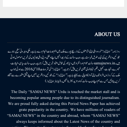
ABOUT US
روزنامہ ’’سماج نیوز‘‘ اُردو دہلی اپنی اشاعتوں کے ذریعے پورے ملک میں اہم خدمات انجام دے رہا ہے۔ ملکی وبیرونی سطح پر ہمارے
قارئین وناظرین کی ایک طویل فہرست ہے۔ ویب سائٹ کے ذریعہ انہیں اپنے وطنی، دینی وملی بھائیوں کی خبریں موصول ہوتی
ہیں۔samajnews.inسائٹ عوام اور انفراد میں دنیا بھر کی قابل اعتماد خبریں پیش کرتا ہے۔ ویب سائٹ سیاسی، خیالات،
تبصرے، تجارت، کھیل، فلم، ٹیکنالوجی جیسی خبریں پیش کرتا ہے۔ ’’سماج نیوز‘‘ کی شروعات 10مئی 2016 سے ہوئی جو اب
ملک کے کروڑوں افراد تک اپنی آواز کامیابی سے پہنچا رہا ہے۔ ’’سماج نیوز‘‘ کے قارئین وناظرین ہمیں اپنے قیمتی مشورے سے آگاہ
کریں یا بتائیں جس سے ہم اپنے ویب سائٹ کو اور مزید بہتر بناسکیں۔ (ایڈیٹر سماج نیوز)
The Daily “SAMAJ NEWS” Urdu is touched the market stall and is
becoming popular among people due to its distinguished journalism.
We are proud fully asked during this Period News Paper has achieved
grate popularity in the country. We have millions of readers of
“SAMAJ NEWS” in the country and abroad, whom “SAMAJ NEWS”
always keeps informed about the Latest News of the country and