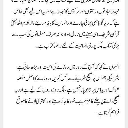
چیئرمین محمد طارق صدیقی نے اپنے خطاب میں کہا کہ رمضان المبارک کا
مہینہ عبادتوں، رحمتوں اور برکتوں کا مہینہ ہے اور یہ اس لیے بھی خاص
ہے کہ دنیا کو باہمی بھائی چارے اور انسانیت کا پیغام دینے والا کلام اللہ یعنی
قرآن شریف اسی مہینے میں نازل ہوا، جو نہ صرف مسلمانوں کی سب سے
بڑی کتاب بلکہ پوری انسانیت کے لئے رہنما کتاب ہے۔
انہوں نے کہا کہ آج کے دور میں روزے کی اہمیت اور بڑھ جاتی ہے
بشرطیکہ ہم اس پر صحیح طریقے سے عمل کریں، روزے کا اصل مقصد
بھوک اور پیاس پر قابو پانا نہیں ہے، بلکہ روزہ روح کے لیے ہے اور یہ
صحیح راستے پر چلنے کا عزم ہے۔ خود کا جائزہ لینے اور بہتری لانے کا موقع
فراہم کرتا ہے۔