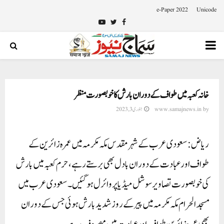
e-Paper 2022
Unicode
Youtube
Twitter
Facebook
PRIMARY
MENU
خانہ کعبہ میں طواف کے دوران بارش کا خوبصورت منظر
by
www.samajnews.in
جنوری 3, 2023
ریاض: سعودی عرب کے شہر مقدس مکہ مکرمہ میں عمرہ زائرین کے
طواف اور عبادت کے دوران بادل بھی برستے رہے، حرم کعبہ میں بارش
کی خوبصورت تصاویر سوشل میڈیا پر وائرل ہوگئیں۔ سعودی عرب میں
مسجد الحرام مکہ مکرمہ میں پیر کے روز شدید بارش ہوئی جس کے دوران