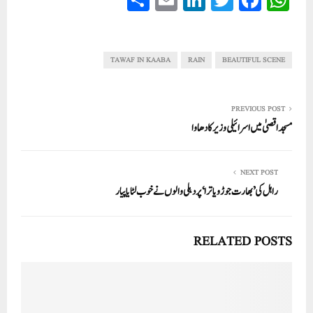
ha
m
nk
wi
ce
ha
re
ail
ed
tte
bo
ts
In
r
ok
A
TAWAF IN KAABA
RAIN
BEAUTIFUL SCENE
pp
PREVIOUS POST
مسجد اقصیٰ میں اسرائیلی وزیر کا دھاوا
NEXT POST
راہل کی ’بھارت جوڑو یاترا‘ پر دہلی والوں نے خوب لٹایا پیار
RELATED POSTS