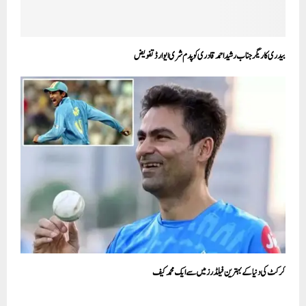
بیدری کاریگر جناب رشیداحمد قادری کو پدم شری ایوارڈ تفویض
کرکٹ کی دنیا کے بہترین فیلڈرز میں سے ایک محمد کیف