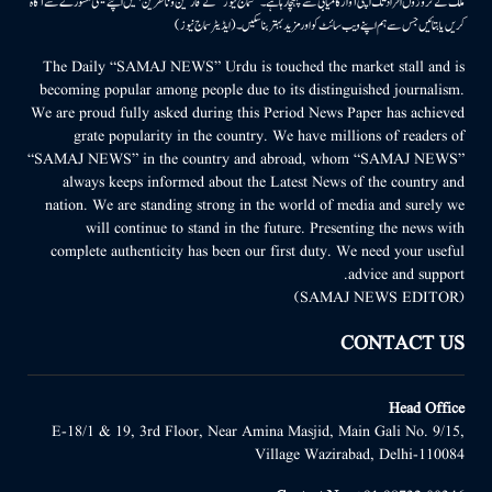
ملک کے کروڑوں افراد تک اپنی آواز کامیابی سے پہنچا رہا ہے۔ ’’سماج نیوز‘‘ کے قارئین وناظرین ہمیں اپنے قیمتی مشورے سے آگاہ
کریں یا بتائیں جس سے ہم اپنے ویب سائٹ کو اور مزید بہتر بناسکیں۔ (ایڈیٹر سماج نیوز)
The Daily “SAMAJ NEWS” Urdu is touched the market stall and is
becoming popular among people due to its distinguished journalism.
We are proud fully asked during this Period News Paper has achieved
grate popularity in the country. We have millions of readers of
“SAMAJ NEWS” in the country and abroad, whom “SAMAJ NEWS”
always keeps informed about the Latest News of the country and
nation. We are standing strong in the world of media and surely we
will continue to stand in the future. Presenting the news with
complete authenticity has been our first duty. We need your useful
advice and support.
(SAMAJ NEWS EDITOR)
CONTACT US
Head Office
E-18/1 & 19, 3rd Floor, Near Amina Masjid, Main Gali No. 9/15,
Village Wazirabad, Delhi-110084