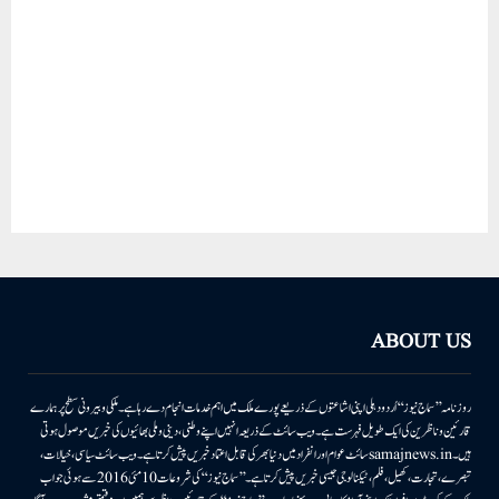
ABOUT US
روزنامہ ’’سماج نیوز‘‘ اُردو دہلی اپنی اشاعتوں کے ذریعے پورے ملک میں اہم خدمات انجام دے رہا ہے۔ ملکی وبیرونی سطح پر ہمارے
قارئین وناظرین کی ایک طویل فہرست ہے۔ ویب سائٹ کے ذریعہ انہیں اپنے وطنی، دینی وملی بھائیوں کی خبریں موصول ہوتی
ہیں۔samajnews.inسائٹ عوام اور انفراد میں دنیا بھر کی قابل اعتماد خبریں پیش کرتا ہے۔ ویب سائٹ سیاسی، خیالات،
تبصرے، تجارت، کھیل، فلم، ٹیکنالوجی جیسی خبریں پیش کرتا ہے۔ ’’سماج نیوز‘‘ کی شروعات 10مئی 2016 سے ہوئی جو اب