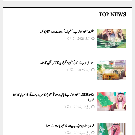
TOP NEWS
مملکت سعودی عرب: مسلم اُمہ کی وحدت اور استحکام کا محور
مئی 3, 2026
0
سعودی عرب کا دعوتی مشن: تبلیغ دین کا قابلِ تقلید کارنامہ
مئی 2, 2026
0
وژن 2030:سعودی عرب کا پائیدار معاشی تبدیلی کا سفر یا ریاست کی نئی سرمایہ کاری کا
تجربہ؟
اپریل 29, 2026
0
محمد بن سلمان: ایک جدید اور فلاحی ریاست کے معمار
اپریل 27, 2026
0