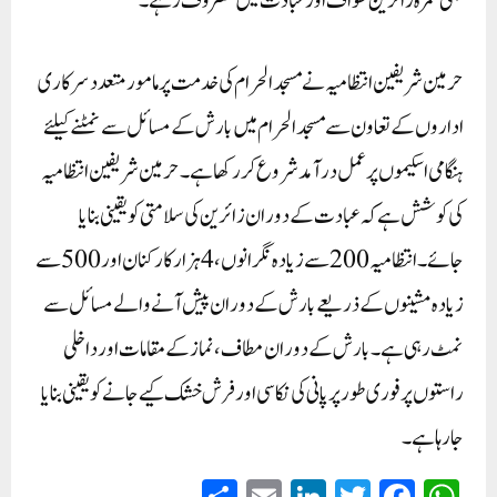
بھی عمرہ زائرین طواف اور عبادت میں مصروف رہے۔
حرمین شریفین انتظامیہ نے مسجد الحرام کی خدمت پر مامور متعدد سرکاری
اداروں کے تعاون سے مسجد الحرام میں بارش کے مسائل سے نمٹنے کیلئے
ہنگامی اسکیموں پر عمل درآمد شروع کر رکھا ہے۔ حرمین شریفین انتظامیہ
کی کوشش ہے کہ عبادت کے دوران زائرین کی سلامتی کو یقینی بنایا
جائے۔ انتظامیہ 200سے زیادہ نگرانوں، 4 ہزار کارکنان اور 500سے
زیادہ مشینوں کے ذریعے بارش کے دوران پیش آنے والے مسائل سے
نمٹ رہی ہے۔ بارش کے دوران مطاف، نماز کے مقامات اور داخلی
راستوں پر فوری طور پر پانی کی نکاسی اور فرش خشک کیے جانے کو یقینی بنایا
جارہا ہے۔
S
E
Li
T
Fa
W