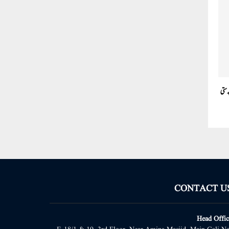
رستی
CONTACT U
Head Offic