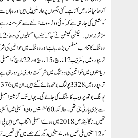
آدھا میانمار میں آتا ہے ۔ کئی جگہوں پر عارضی پل ہیں اور وہاں سے
کوشش کی جارہی ہے کہ کوئی ووٹر ووٹ ڈالنے سے محروم نہ رہے ۔ 
ووٹنگ کا تناسب مسلسل بڑھ رہا ہے اور ووٹنگ میں خواتین کی شرک