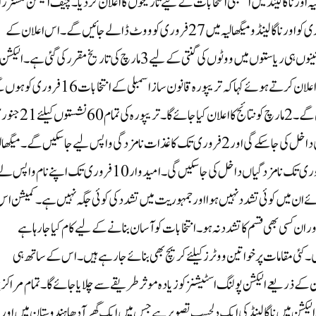
یہ اور ناگالینڈ میں اسمبلی انتخابات کے لیے تاریخوں کا اعلان کر دیا۔ چیف الیکشن کمشنر را
کمار نے پریس کانفرنس کرتے ہوئے بتایا کہ تریپورہ میں 16 فروری کو اور ناگالینڈ و میگھالیہ میں 27 فروری کو ووٹ ڈالے جائیں گے۔ اس اعلان کے
ساتھ ہی تینوں ریاستوں میں انتخابی ضابطہ اخلاق کا نفاذ بھی ہو گیا۔ تینوں ہی ریاستوں میں ووٹوں کی گنتی کے لیے 3 مارچ کی تاریخ مقرر کی گئی ہے۔الیکشن
کمیشن نے بدھ کو تین شمال مشرقی ریاستوں کے اسمبلی انتخابات کا اعلان کرتے ہوئے کہا کہ تریپورہ قانون ساز اسمبلی کے انتخاب
اور ناگالینڈ اور میگھالیہ اسمبلیوں کے انتخابات 27فروری کو ہوں گے۔ 2مارچ کو نتائج کا اعلان کیا جائے گا
کو نوٹیفکیشن جاری کیا جائے گا اور 30جنوری تک کاغذات نامزدگی داخل کی جاسکے گی اور 2 فروری تک کاغذات نامزدگی واپس لیے جا سکیں گے ۔ میگ
اور ناگالینڈ کیلئے 31جنوری کو نوٹیفکیشن جاری کیا جائے گا اور 7فروری تک نامزدگیاں داخل کی جا سکیں گی۔ امیدوار 10فروری تک اپنے نام واپ
ے ان میں کوئی تشدد نہیں ہوا اور جمہوریت میں تشدد کی کوئی جگہ نہیں ہے ۔ کمیشن ا
ران کسی بھی قسم کا تشدد نہ ہو۔ انتخابات کو آسان بنانے کے لیے کام کیا جا رہا ہے
ئیں گی۔ کئی مقامات پر خواتین ووٹرز کیلئے کریچ بھی بنائے جارہے ہیں۔ اس کے ساتھ ہی
ے ذریعے الیکشن پولنگ اسٹیشنز کو زیادہ موثر طریقے سے چلایا جائے گا۔ تمام مراکز پ
الیکشن میں ناگالینڈ کی ایک دلچسپ تصویر ہے جس میں ایک گھر آدھا ہندوستان میں اور