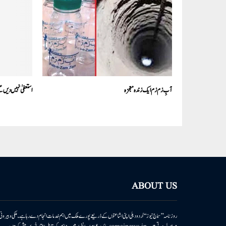
آبِ زم زم ایک زندہ معجزہ
استعفیٰ نہیں دیں
ABOUT US
روزنامہ ’’سماج نیوز‘‘ اُردو دہلی اپنی اشاعتوں کے ذریعے پورے ملک میں اہم خدمات انجام دے رہا ہے۔ ملکی وبیر