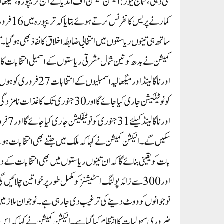
نئی دہلی، سماج نیوز: الیکشن کمیشن آف انڈیا نے آج تریپورہ، میگھال
سکیں گے۔الیکشن کمیشن نے کہا کہ ملک میں جتنے بھی انتخابات ہوئ
بات کو یقینی بنائے گا کہ ان تینوں ریاستوں میں بھی انتخابات کے دو
اور 300سے زائد پولنگ اسٹیشنز کو مکمل طور پر خواتین چلا
نوجوانوں کو ووٹ دینے کی ترغیب دی جا رہی ہے ۔ نوجوان ملازمین ک
ضروری سہولیات کا انتظام کیا گیا ہے ۔الیکشن کمیشن نے کہا کہ اس 