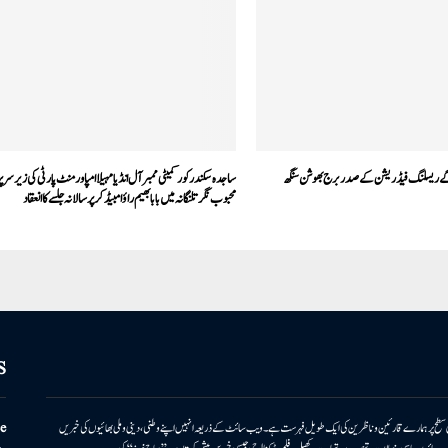
 گے ریسلنگ فیڈریشن کے صدر برج بھوشن سنگھ
ساجدہ سکندر کور کمیٹی ممبر آل انڈیا مہیلا امپاورمنٹ پارٹی کی زیر سرپ
محبوب نگر تلنگانہ میں بابا بھیم راؤ امبیڈکر پر سالانہ جلسے کا انعقاد
S
ونی سطح پر ہمارے قارئین وناظرین کی ایک طویل فہرست ہے۔ ویب سائٹ کے ذریعہ انہیں اپنے وطنی، دینی وملی بھائیوں کی خبریں
e