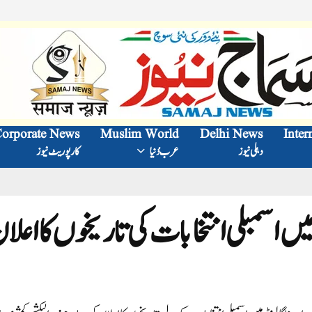
orporate News
Muslim World
Delhi News
Inter
دہلی نیوز
عرب دُنیا
کارپوریٹ نیوز
 میں اسمبلی انتخابات کی تاریخوں کااعلا