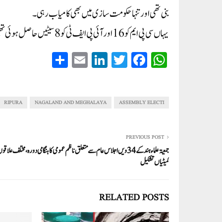
بنی تھی اور تنہا حکومت سازی میں بھی کامیاب رہی۔
یہاں سی پی ایم کو 16 اور آئی پی ایف ٹی کو 8 سیٹیں حاصل ہوئی تھیں۔
S
E
Li
T
Fa
W
ha
m
nk
wi
ce
ha
re
ail
ed
tte
bo
ts
In
r
ok
A
RIPURA
NAGALAND AND MEGHALAYA
ASSEMBLY ELECTI
pp
PREVIOUS POST
جمعیۃ علماء ہند کے 34ویں اجلاس عام سے متعلق ناظم عمومی کا ہنگامی دورہ، مختلف عل
کمیٹیاں تشکیل
RELATED POSTS