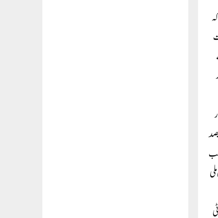
کہ
ت
ے
ی جانکاری دی کہ ناگالینڈ میں 2315، میگھالیہ میں 3482 اور
گئے ہیں۔ ان میں 376 ایسے ہوں گے جو پوری طرح سے خواتین کی دیکھ ریکھ میں ہوں گے۔ علاوہ ازیں 50 فیصد
نے کیساتھ سب
ی ای کو 19، یو ڈی پی کو 6، اور دیگر کو 14 سیٹیں ملی
ی پارٹی