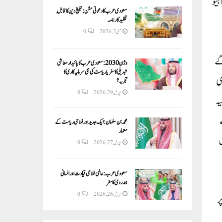
جیو
سعودی عرب کا دعوتی مشن: تبلیغ دین کا قابلِ
تقلید کارنامہ
مئی 2, 2026
0
ات 16فروری کو ہوں گے
وژن 2030:سعودی عرب کا پائیدار معاشی
تبدیلی کا سفر یا ریاست کی نئی سرمایہ کاری کا
۔تریپورہ کی تمام 60نشستوں کیلئے 21جنوری
تجربہ؟
اپریل 29, 2026
0
ھالیہ
س لے
محمد بن سلمان: ایک جدید اور فلاحی ریاست کے
معمار
س
اپریل 27, 2026
0
سعودی عرب: عالمی فلاحی قیادت اور انسانی
ہمدردی کا سفر
اپریل 26, 2026
0
ر