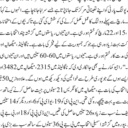
 پولنگ پارٹی کو اپنے تعیناتی مرکز تک جانا پڑتا ہے جسے سراہا جانا چاہیے ۔ انہوں نے کہا 
مارچ سے پہلے ووٹنگ کا عمل مکمل کرنے کی کوشش کی گئی ہے تاکہ بچوں کے امتحا نا
متاثر نہ ہوں۔الیکشن کمیشن نے کہا کہ تینوں اسمبلیوں کی میعاد 12، 15اور 22مارچ کو ختم ہو رہی ہے ۔ ان تینوں ریاستوں میں گزشتہ چند انتخابات س
ت بہت زیادہ رہی ہے جو کہ جمہوریت کے لیے فخر کی بات ہے ۔ ناگالینڈ، میگھالیہ اور
تریپورہ میں بالترتیب 12 مارچ، 15 مارچ اور 22 مارچ کو اسمبلی کی مدت کار ختم ہو رہی ہے۔ تینوں ریاستوں میں 60-60 سیٹیں ہیں اور ان تینوں ہی
ریاستوں میں خواتین کی ووٹنگ میں شراکت داری زیادہ رہی ہے۔‘‘ راجیو کمار نے یہ بھ
تریپورہ میں 3328 پولنگ بوتھ بنائے 
پولنگ بوتھ پر ویب کاسٹنگ کی جائے گی۔ جہاں تک گزشتہ اسمبلی انتخاب کی بات ہے، میگھالیہ میں کانگریس 21 سیٹوں پر جیت حاصل کر
سے بڑی پارٹی بنی تھی۔ حالانکہ 60 نشستوں والی اسمبلی میں اکثریت سے یہ بہت پیچھے رہ گئی تھی۔ این پ
تھیں۔ ناگالینڈ میں 2018 میں ہوئے اسمبلی انتخاب میں این پی ایف نے سب سے زیادہ 26 سیٹیں حاصل کی تھیں۔ این ڈی پی پی کو 18 اور بی جے پی
کو 12 سیٹیں ملی تھیں، اور4سیٹیں دیگر کے حصے میں گئی تھیں۔ تریپورہ میں گزشتہ اسمبلی انتخاب میں بی جے پی 36 سیٹوں کے ساتھ سب سے بڑ