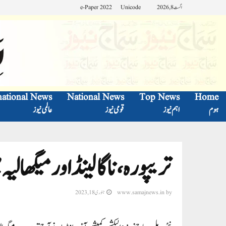
اگست 8, 2026
Unicode
e-Paper 2022
national News
National News
Top News
Home
ہوم
اہم نیوز
قومی نیوز
عالمی نیوز
تریپورہ، ناگالینڈ اور میگھالیہ
by
www.samajnews.in
جنوری 18, 2023