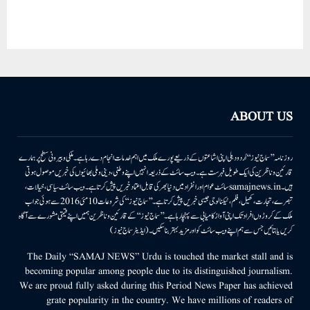
ABOUT US
روزنامہ ’’سماج نیوز‘‘ اُردو دہلی اپنی اشاعتوں کے ذریعے پورے ملک میں اہم خدمات انجام دے رہا ہے۔ ملکی وبیرونی سطح پر ہمارے
قارئین وناظرین کی ایک طویل فہرست ہے۔ ویب سائٹ کے ذریعہ انہیں اپنے وطنی، دینی وملی بھائیوں کی خبریں موصول ہوتی
ہیں۔samajnews.inسائٹ عوام اور انفراد میں دنیا بھر کی قابل اعتماد خبریں پیش کرتا ہے۔ ویب سائٹ سیاسی، خیالات،
تبصرے، تجارت، کھیل، فلم، ٹیکنالوجی جیسی خبریں پیش کرتا ہے۔ ’’سماج نیوز‘‘ کی شروعات 10مئی 2016 سے ہوئی جو اب
ملک کے کروڑوں افراد تک اپنی آواز کامیابی سے پہنچا رہا ہے۔ ’’سماج نیوز‘‘ کے قارئین وناظرین ہمیں اپنے قیمتی مشورے سے آگاہ
کریں یا بتائیں جس سے ہم اپنے ویب سائٹ کو اور مزید بہتر بناسکیں۔ (ایڈیٹر سماج نیوز)
The Daily “SAMAJ NEWS” Urdu is touched the market stall and is
becoming popular among people due to its distinguished journalism.
We are proud fully asked during this Period News Paper has achieved
grate popularity in the country. We have millions of readers of