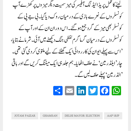
لینے کا عمل پریذائیڈنگ آفیسر کی میز سمیت دیگر میزوں پر کھڑے آپ
کونسلروں کے نعرے بازی کے درمیان روک دیا گیا۔ بی جے پی کے
کونسلر بھی میز کے گرد جمع ہوگئے۔ اس دوران ان کے اور آپ کے
کونسلروں کے درمیان گرما گرم لفظی جنگ دیکھنے میں آئی۔ شرما نے بتایا،
’اس سے پہلے ایوان کی کارروائی ایک گھنٹے کے لیے ملتوی کر دی گئی تھی۔
چار ’ایلڈرمین‘ نے حلف اٹھایا۔ ہم جلد ہی ایک میٹنگ کریں گے اور باقی
’الڈرمین‘ پہلے حلف لیں گے۔
S
E
Li
T
Fa
W
ha
m
nk
wi
ce
ha
re
ail
ed
tte
bo
ts
In
r
ok
A
JOTAM PAIZAR
GHAMSAN
DELHI MAYOR ELECTION
AAP'-BJP
pp