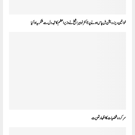
خواتین ريزرویشن بل پاس ہونے پر ڈاکٹر نوہیرا شیخ نے وزیر اعظم کا تہہ دل سے شکریہ ادا کیا
سرکردہ شخصیات کا اظہار تعزیت