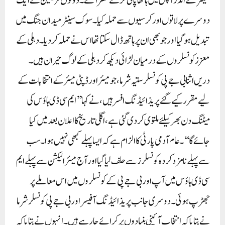
سینٹر کے اندر آپس میں ہاتھا پائی کرتے نظر آئے۔ دونوں فریقین نے ایک
دوسرے پر لاتوں اور کرسیوں سے حملہ کیا۔ سوک سینٹر میدان جنگ میں
تبدیل ہو گیا اور جو بھی ان پر ہاتھ ڈال سکتا تھا اس نے حملہ کر دیا۔ دہلی کے
معزز کونسلروں کے درمیان لڑائی دیکھ کر دہلی کے لوگ حیران ہیں۔
دریں اثنا بی جے پی کونسلر ستیہ شرما، جو میئر اور ڈپٹی میئر کے انتخابات کے
لیے مقرر کیے گئے پریذائیڈنگ افسر ہیں، نے کہا ’’ایم سی ڈی ہاؤس کی
میٹنگ دن بھر کیلئے ملتوی کر دی گئی ہے، اگلی تاریخ کا اعلان بعد میں کیا
جائے گا‘‘۔عام آدمی پارٹی کا الزام ہے کہ ایسا پہلے کبھی نہیں ہوا۔ سب
سے پہلے نامزد کردہ کونسلرز سے حلف لیا گیا اور آج میئر الیکشن سے پہلے ایم
سی ڈی ہاؤس میں آپ اور بی جے پی کے کونسلروں میں اس معاملے پر
جھڑپ ہوئی۔ دوسری جانب پریذائیڈنگ آفیسر اور بی جے پی کونسلر شرما
نے بتایا کہ انتخاب آئینی بنیادوں پر کرائے جا رہے ہیں۔ انہوں نے بتایا کہ