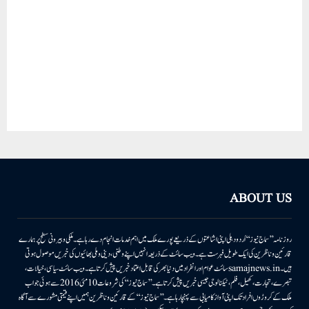
ABOUT US
روزنامہ ’’سماج نیوز‘‘ اُردو دہلی اپنی اشاعتوں کے ذریعے پورے ملک میں اہم خدمات انجام دے رہا ہے۔ ملکی وبیرونی سطح پر ہمارے
قارئین وناظرین کی ایک طویل فہرست ہے۔ ویب سائٹ کے ذریعہ انہیں اپنے وطنی، دینی وملی بھائیوں کی خبریں موصول ہوتی
ہیں۔samajnews.inسائٹ عوام اور انفراد میں دنیا بھر کی قابل اعتماد خبریں پیش کرتا ہے۔ ویب سائٹ سیاسی، خیالات،
تبصرے، تجارت، کھیل، فلم، ٹیکنالوجی جیسی خبریں پیش کرتا ہے۔ ’’سماج نیوز‘‘ کی شروعات 10مئی 2016 سے ہوئی جو اب
ملک کے کروڑوں افراد تک اپنی آواز کامیابی سے پہنچا رہا ہے۔ ’’سماج نیوز‘‘ کے قارئین وناظرین ہمیں اپنے قیمتی مشورے سے آگاہ