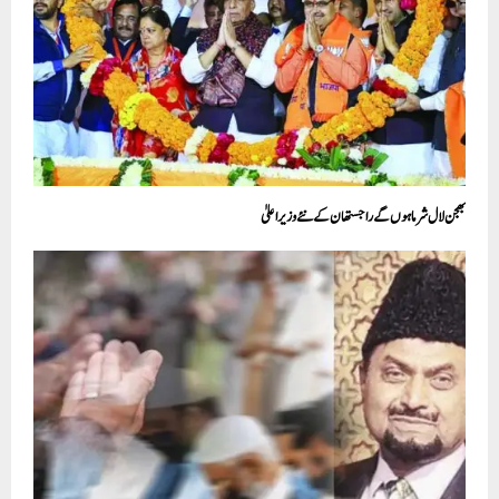
بھجن لال شرما ہوں گے راجستھان کے نئے وزیر اعلیٰ