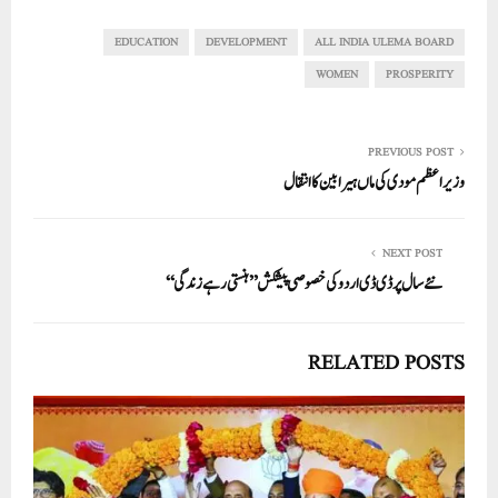
re
ail
ed
tte
bo
ts
In
r
ok
A
EDUCATION
DEVELOPMENT
ALL INDIA ULEMA BOARD
pp
WOMEN
PROSPERITY
PREVIOUS POST
وزیر اعظم مودی کی ماں ہیرا بین کا انتقال
NEXT POST
نئے سال پر ڈی ڈی اردوکی خصوصی پیشکش ’’ہنستی رہے زندگی ‘‘
RELATED POSTS