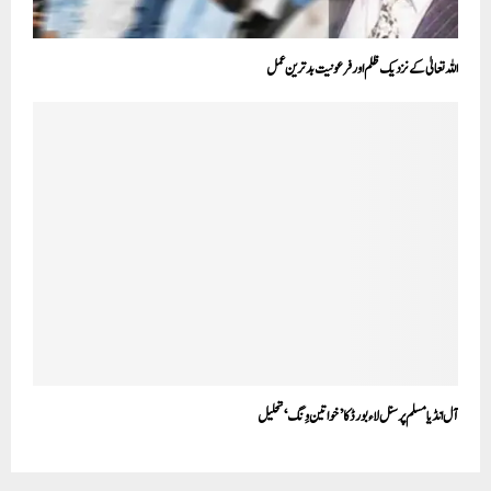
اللہ تعالیٰ کے نزدیک ظلم اور فرعونیت بد ترین عمل
آل انڈیا مسلم پرسنل لاء بورڈ کا ’خواتین وِنگ‘ تحلیل