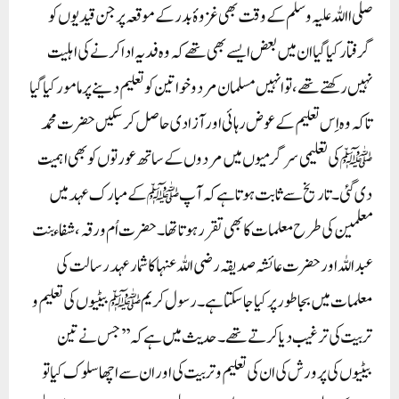
صلی االلہ علیہ وسلم کے وقت بھی غزوۂ بدر کے موقعہ پر جن قیدیوں کو
گرفتار کیا گیا ان میں بعض ایسے بھی تھے کہ وہ فدیہ ادا کرنے کی اہلیت
نہیں رکھتے تھے ، تو انہیں مسلمان مرد و خواتین کو تعلیم دینے پر مامور کیا گیا
تاکہ وہ اِس تعلیم کے عوض رہائی اور آزادی حاصل کرسکیں‌ حضرت محمد
ﷺ کی تعلیمی سرگرمیوں میں مردوں کے ساتھ عورتوں کو بھی اہمیت
دی گئی۔ تاریخ سے ثابت ہوتا ہے کہ آپ ﷺ کے مبارک عہد میں
معلمین کی طرح معلمات کا بھی تقرر ہوتا تھا۔ حضرت اُم ورقہ، شفاء بنت
عبداللہ اور حضرت عائشہ صدیقہ رضی اللہ عنہا کا شمار عہد رسالت کی
معلمات میں بجا طور پر کیا جا سکتا ہے۔ رسول کریم ﷺ بیٹیوں کی تعلیم و
تربیت کی ترغیب دیا کرتے تھے۔ حدیث میں ہےکہ’’ جس نے تین
بیٹیوں کی پرورش کی ان کی تعلیم و تربیت کی اور ان سے اچھا سلوک کیا تو