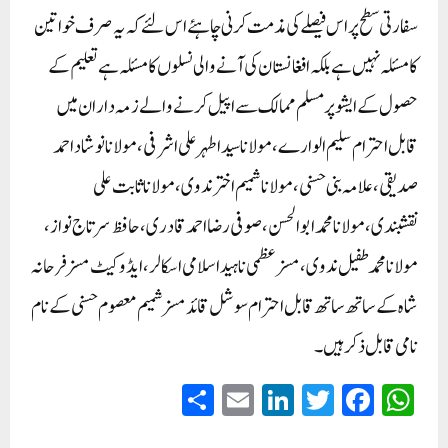
سفارتی سطح پر اس فیصلے کی مذمت کرنی چاہئے اس لئے کہ یہ صرف خواتین
کا مسئلہ نہیں ہے بلکہ افغانستان کی آنے والی نسلوں کا مسئلہ ہے تعلیم کے
حصول کے ایشو پر مسلم ممالک سے اپیل کر نے والے زمہ داران میں
قابل احترام سلیم الوارے، مولاناسیداطہرعلی اشرفی، مولانا نوشاد احمد
صدیقی، علامہ بنی حسنی، مولانا شمیم اختر ندوی، مولانا ثابت علی
نقشبندی،مولانامحمدابوالحسن ،صوفی رضا احمدقادری،حافظ سرتاج نواز،
مولانامحمدطفیل ندوی،مسزعظمی ناہیداسلامی اسکالر،ایڈوکیٹ مسزفرحانہ
شاہ کے ساتھ ساتھ قابل احترام سوشل قائد مسز شمیم معصوم حسنی کے نام
نامی قابل ذکر ہیں۔
S
E
Li
T
Fa
W
ha
m
nk
wi
ce
ha