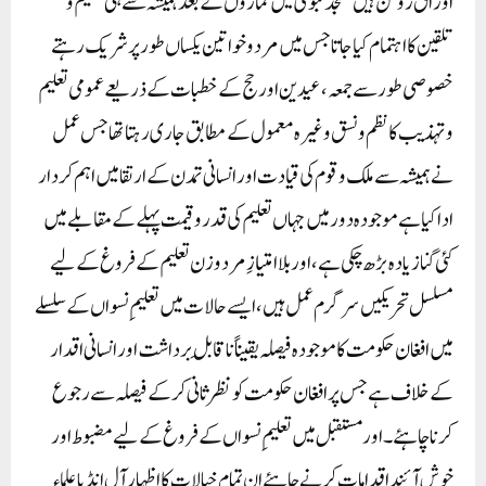
اوراق روشن ہیں مسجد نبوی میں نمازوں کے بعد ہمیشہ سے ہی تعلیم و
تلقین کا اہتمام کیا جاتا جس میں مرد و خواتین یکساں طور پر شریک رہتے
خصوصی طور سے جمعہ ، عیدین اور حج کے خطبات کے ذریعے عمومی تعلیم
و تہذیب کا نظم و نسق وغیرہ معمول کے مطابق جاری رہتا تھا جس عمل
نے ہمیشہ سے ملک و قوم کی قیادت اور انسانی تمدن کے ارتقا میں اہم کردار
ادا کیا ہے موجودہ دور میں جہاں تعلیم کی قدر و قیمت پہلے کے مقابلے میں
کئی گنا زیادہ بڑھ چکی ہے ، اور بلا امتیازِ مرد و زن تعلیم کے فروغ کے لیے
مسلسل تحریکیں سرگرم عمل ہیں ، ایسے حالات میں تعلیمِ نسواں کے سلسلے
میں افغان حکومت کا موجودہ فیصلہ یقیناً ناقابلِ برداشت اور انسانی اقدار
کے خلاف ہے‌ جس پر افغان حکومت کو نظر ثانی کرکے فیصلہ سے رجوع
کرنا چاہئے۔ اور مستقبل میں تعلیمِ نسواں کے فروغ کے لیے مضبوط اور
خوش آئند اقدامات کرنے چاہئے ان تمام خیالات کا اظہار آل انڈیا علماء