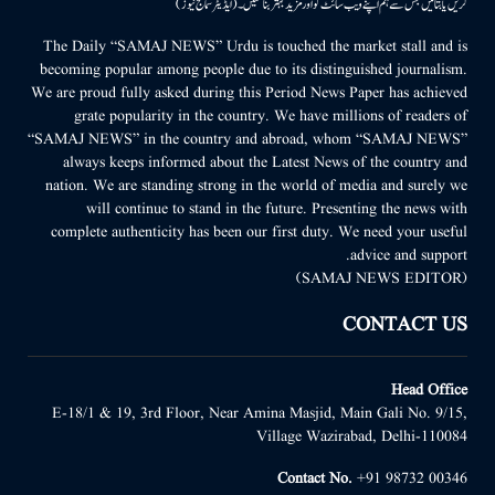
کریں یا بتائیں جس سے ہم اپنے ویب سائٹ کو اور مزید بہتر بناسکیں۔ (ایڈیٹر سماج نیوز)
The Daily “SAMAJ NEWS” Urdu is touched the market stall and is
becoming popular among people due to its distinguished journalism.
We are proud fully asked during this Period News Paper has achieved
grate popularity in the country. We have millions of readers of
“SAMAJ NEWS” in the country and abroad, whom “SAMAJ NEWS”
always keeps informed about the Latest News of the country and
nation. We are standing strong in the world of media and surely we
will continue to stand in the future. Presenting the news with
complete authenticity has been our first duty. We need your useful
advice and support.
(SAMAJ NEWS EDITOR)
CONTACT US
Head Office
E-18/1 & 19, 3rd Floor, Near Amina Masjid, Main Gali No. 9/15,
Village Wazirabad, Delhi-110084
Contact No.
+91 98732 00346