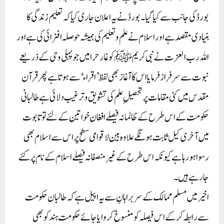
بورڈ کی جانب سے کیا گیا۔ بورڈ نے یہ اعلان جاری کیا کہ تعلیم زندگی کا
بنیادی مقصد ہے اور اسلام نے علم و تعلیم کی ہمیشہ حوصلہ افزائی کی ہے اور
اللہ رب العزت نے نبی کریم ﷺ کو غار حرا میں جو پہلی وحی کے ذریعے
نبوت سے سرفراز فرمایا اس کا آغاز بھی لفظ ’ اقراء ‘ سے ہوتا ہے پھر قرآن
مقدس میں کئی مقامات پر تحصیلِ علم کی تشویق و ترغیب دلائی ہے طالبانی
حکومت کے اس طرح کے ظالمانہ فیصلے افغان خواتین کے لئے تو تابوت
میں آخری کیل ثابت ہونگے علاوہ بین لاقوامی سطح پر اس سے اسلام بھی
رسوا ہو رہا ہے کیونکہ اس طرح کے غیر منصفانہ فیصلے اسلام کے نام پر کئے
جا رہے ہیں۔
اخیر میں مسلم ممالک کےسربراہانِ سے یہ اپیل ہے کہ طالبان حکومت
سے رابطہ کرکے اس فیصلہ کو منسوخ کروایا جائےحکومت ہند کو بھی