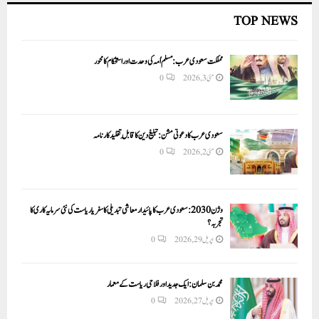
TOP NEWS
مملکت سعودی عرب: مسلم اُمہ کی وحدت اور استحکام کا محور
مئی 3, 2026
0
سعودی عرب کا دعوتی مشن: تبلیغ دین کا قابلِ تقلید کارنامہ
مئی 2, 2026
0
وژن 2030:سعودی عرب کا پائیدار معاشی تبدیلی کا سفر یا ریاست کی نئی سرمایہ کاری کا
تجربہ؟
اپریل 29, 2026
0
محمد بن سلمان: ایک جدید اور فلاحی ریاست کے معمار
اپریل 27, 2026
0