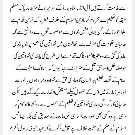
سے مذمت کرتے ہیں آل انڈیا علماء بورڈ کے سربراہ نے مزید بتایا کہ مسلم
طبقہ کو تعلیم سے محروم کر نا دین اسلام کے خلاف خطرناک ترین قدم ہے
علماء بورڈ کے رکن بھائی طفیل ندوی سے موصولہ تحریر سے واضع ہے کہ
طالبان حکومت کی طرف سے افغانستان میں خواتین کی تعلیم پر جو پابندی
عائد کی گئی ہے وہ یقینا افسوسناک قدم ہے اس طرح کی پابندی خواتین کی
حوصلہ شکنی اور حق تلفی کے مترادف ہے کیوں کہ اسلامک اسٹیٹ کے
نظام کے تحت تعلیم ہر انسان کا بنیادی حق ہے خواہ وہ مرد ہوں یا عورت
اور ہر زمانے میں اس کے حصول کیلئے مستقل انتظامات کیے گئے ہیں لیکن
طالبانی کارکردگی ہماری خواتین کو تعلیم کے حصول سے روکنا کا جو کام کر
رہی ہے وہ کسی بھی صورت اسلامی تعلیمات کے مطابق نہی بلکہ ایسا عمل
اسلام کے حکم کے سخت خلاف ہے قابل ذکر ہے کہ عہد نبوی رسول اکرم