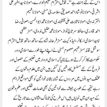
اس کے لئے جنت ہے“۔ قابل احترام سلیم الوارے، مولاناسیداطہرعلی
اشرفی،مولانانوشاداحمدصدیقی، علامہ بنی حسنی،مولاناشمیم
اخترندوی،مولاناثابت علی نقشبندی،مولانامحمدابوالحسن ،صوفی رضا
احمدقادری،حافظ سرتاج نواز، مولانامحمدطفیل ندوی،مسزعظمی
ناہیداسلامی اسکالر،ایڈوکیٹ مسزفرحانہ شاہ کے ساتھ ساتھ قابل احترام
سوشل قائد مسز شمیم معصوم حسنی نے اپنے اپنے طور سے اسلامی دور
حکومت کا ذکر کرتے ہوئے بتایا کہ اسلامی ادوار میں تعلیم کے حصول اور
فروغ کے لئے مسلسل کاوشیں کی گئیں ہیں جن میں علوم و فنون کے
مختلف میدانوں میں مردوں کے شانہ بشانہ خواتین کو بھی موا قع فراہم
رہے نتیجہ کے طور پر ہمیشہ سے خواتین کی بھی خدمات تعلیمی اور علم و فنون
کے میدان میں نمایاں ہیں اس طرح کی تابناک مثالوں سے تاریخ کے