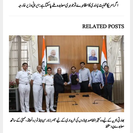
اگرامریکاعملیت پسندی کا مظاہرے توجوہری معاہدہ طے پاسکتا ہے:ایرانی وزیرخارجہ
RELATED POSTS
بھارتی بحریہ کے لیے دو کثیر المقاصد جہازوں کی خریداری کے لیے میسرز لارسن اینڈ ٹوبرو لمیٹڈ، ممبئی کے ساتھ
معاہدے پر دستخط