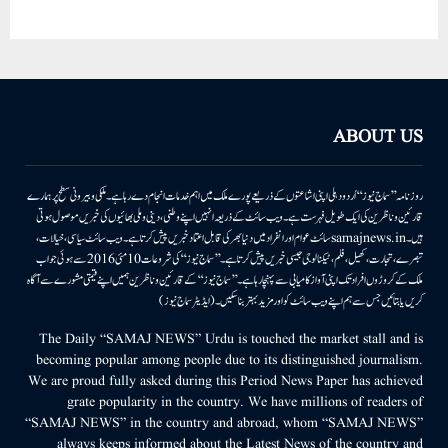
ABOUT US
روزنامہ ’’سماج نیوز‘‘ اُردو دہلی اپنی اشاعتوں کے ذریعے پورے ملک میں اہم خدمات انجام دے رہا ہے۔ ملکی وبیرونی سطح پر ہمارے
قارئین وناظرین کی ایک طویل فہرست ہے۔ ویب سائٹ کے ذریعہ انہیں اپنے وطنی، دینی وملی بھائیوں کی خبریں موصول ہوتی
ہیں۔samajnews.inسائٹ عوام اور انفراد میں دنیا بھر کی قابل اعتماد خبریں پیش کرتا ہے۔ ویب سائٹ سیاسی، خیالات،
تبصرے، تجارت، کھیل، فلم، ٹیکنالوجی جیسی خبریں پیش کرتا ہے۔ ’’سماج نیوز‘‘ کی شروعات 10مئی 2016 سے ہوئی جو اب
ملک کے کروڑوں افراد تک اپنی آواز کامیابی سے پہنچا رہا ہے۔ ’’سماج نیوز‘‘ کے قارئین وناظرین ہمیں اپنے قیمتی مشورے سے آگاہ
کریں یا بتائیں جس سے ہم اپنے ویب سائٹ کو اور مزید بہتر بناسکیں۔ (ایڈیٹر سماج نیوز)
The Daily “SAMAJ NEWS” Urdu is touched the market stall and is
becoming popular among people due to its distinguished journalism.
We are proud fully asked during this Period News Paper has achieved
grate popularity in the country. We have millions of readers of
“SAMAJ NEWS” in the country and abroad, whom “SAMAJ NEWS”
always keeps informed about the Latest News of the country and