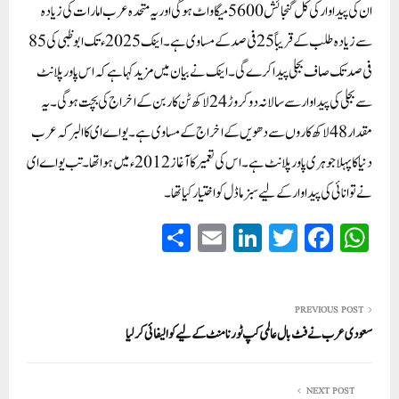
ان کی پیداوار کی کل گنجائش 5600 میگاواٹ ہوگی اور یہ متحدہ عرب امارات کی زیادہ
سے زیادہ طلب کے قریباً 25 فی صد کے مساوی ہے۔اینک 2025ء تک ابوظبی کی 85
فی صد تک صاف بجلی پیدا کرے گی۔اینک نے بیان میں مزید کہا ہے کہ اس پاورپلانٹ
سے بجلی کی پیداوارسے سالانہ دوکروڑ 24 لاکھ ٹن کاربن کے اخراج کی بچت ہوگی۔یہ
مقدار 48 لاکھ کاروں سے دھویں کے اخراج کے مساوی ہے۔یواے ای کا البرکہ عرب
دنیا کا پہلا جوہری پاور پلانٹ ہے۔اس کی تعمیر کاآغاز 2012ء میں ہوا تھا۔تب یو اے ای
نے توانائی کی پیداوار کے لیے سبزماڈل کو اختیار کیا تھا۔
S
E
Li
T
Fa
W
ha
m
nk
wi
ce
ha
re
ail
ed
tte
bo
ts
In
r
ok
A
PREVIOUS POST
سعودی عرب نے فٹ بال عالمی کپ ٹورنا منٹ کے لیے کوالیفائی کر لیا
pp
NEXT POST