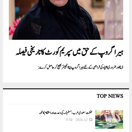
ہیرا گروپ کے حق میں سپریم کورٹ کا تاریخی فیصلہ
ڈیٹا اور ضروری اشیا ءکی فراہمی کے لئے ہیرا گروپ اپنا انجینئر بھیج کر حاصل کرے:
TOP NEWS
مملکت سعودی عرب: مسلم اُمہ کی وحدت اور استحکام کا محور
مئی 3, 2026
0