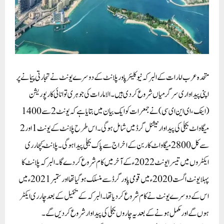
متحدہ عرب امارات کے البرکہ نیوکلیئرپاورپلانٹ کے دوسرے یونٹ نے تجارتی پیمانے پر
اپنی پیداواری سرگرمیاں شروع کردی ہیں۔الامارات کی جوہری توانائی کارپوریشن
(اینک،ای این ای سی) نے جمعرات کوایک بیان میں بتایا ہے کہ یونٹ 2 سے 1400
میگاواٹ بجلی کی پیداوارنیشنل گرڈ میں شامل ہوگی۔اس طرح پلانٹ کے یونٹ 1 اور 2
سے کل 2800 میگاواٹ کاربن کے اخراج سے پاک بجلی پیداہوگی۔پلانٹ کیچارری
ایکٹروں میں تیسرا یونٹ 2022ء کے آخرمیں کام شروع کر دے گا۔البرکہ پلانٹ کا
پہلا یونٹ اگست 2020ء میں قومی پاور گرڈ سے منسلک ہوگیاتھا اور ستمبر 2021ء میں
اس کے دوسرے یونٹ نے کام شروع کردیا تھا۔البرکہ کے تکمیل کے بعد چارری ایکٹر
ہوں گے اور مکمل ہونے کے بعد یہ چاروں بجلی کی پیداوار شروع کردیں گے۔