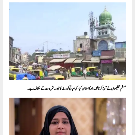
مسلم تنظیموں نے آج کرناٹک بند کا اعلان کیا، کہا- ہائی کورٹ کا فیصلہ شریعت کے خلاف ہے۔