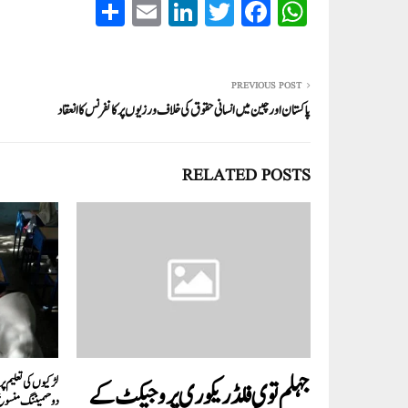
S
E
Li
T
Fa
W
ha
m
nk
wi
ce
ha
re
ail
ed
tte
bo
ts
In
r
ok
A
PREVIOUS POST
پاکستان اور چین میں انسانی حقوق کی خلاف ورزیوں پر کانفرنس کا انعقاد
pp
RELATED POSTS
لڑکیوں کی تعلیم پ
جہلم توی فلڈ ریکوری پروجیکٹ کے
دوحہمیٹنگ منسوخ