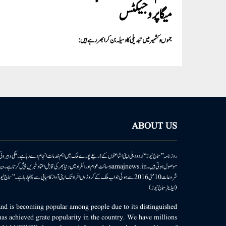
میگا پروجیکٹس
جموں و کشمیر میں تبدیلی کا وسیلہ بن کر ابھر رہے ہیں:
ABOUT US
روزنامہ ’’سماج نیوز‘‘ اُردو دہلی اپنی اشاعتوں کے ذریعے پورے ملک میں اہم خدمات انجام دے رہا ہے۔ ملکی وبیر
موصول ہوتی ہیں۔samajnews.inسائٹ عوام اور انفراد میں دنیا بھر کی قابل اعتماد خ
شروعات 10مئی 2016 سے ہوئی جو اب ملک کے کروڑوں افراد تک اپنی آواز کامیابی سے پہنچا رہا ہے
(ایڈیٹر سماج نیوز)
d is becoming popular among people due to its distinguished
as achieved grate popularity in the country. We have millions