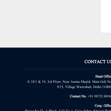
CONTACT U
Head Offic
E-18/1 & 19, 3rd Floor, Near Amina Masjid, Main Gali No
9/15, Village Wazirabad, Delhi-11008
Contact No.
+91 98732 0034
Corp. Offic
House No.32, A Block, Gali No.1, Vijay Vihar, Khajuri Pust