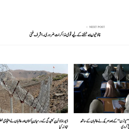
NEXT POST
چنوتیوںسے نمٹنے کے لیے قومی مذاکرات ضروری۔ اشرف غنی
ر’’ یو ٹرن‘‘کے بعد امریکہ نے طالبان کے ساتھ
ڈیورنڈ لائن پر کشیدگی کے درمیان پاکستان اور طالبان نے احتجاجی خطو
 کر دی
تبادلہ کیا