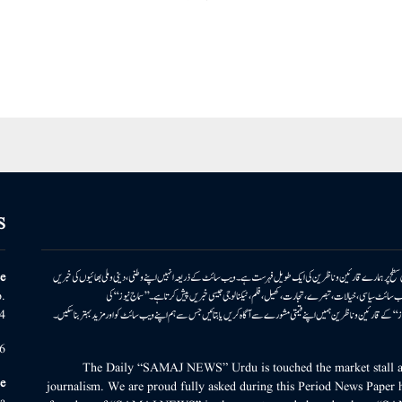
S
ونی سطح پر ہمارے قارئین وناظرین کی ایک طویل فہرست ہے۔ ویب سائٹ کے ذریعہ انہیں اپنے وطنی، دینی وملی بھائیوں کی خبریں
e
بریں پیش کرتا ہے۔ ویب سائٹ سیاسی، خیالات، تبصرے، تجارت، کھیل، فلم، ٹیکنالوجی جیسی خبریں پیش کرتا ہے۔ ’’سماج نیوز‘‘ کی
.
۔ ’’سماج نیوز‘‘ کے قارئین وناظرین ہمیں اپنے قیمتی مشورے سے آگاہ کریں یا بتائیں جس سے ہم اپنے ویب سائٹ کو اور مزید بہتر بناسکیں۔
4
6
The Daily “SAMAJ NEWS” Urdu is touched the market stall an
e
journalism. We are proud fully asked during this Period News Paper h
a