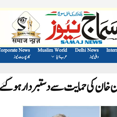
orporate News
Muslim World
Delhi News
Inter
دہلی نیوز
عرب دُنیا
کارپوریٹ نیوز
ران خان کی حمایت سے دستبردار ہو گئے