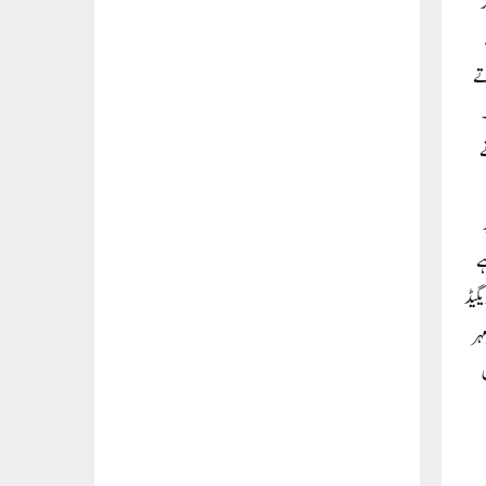
تے
ے
یر
ے
ے اپنے آپ کو گلے لگا رہا ہے ایک ایسے وقت میں جب 25 مارچ کو تحریک عدم اعتماد کا ووٹ ہونا ہے۔ پاکستانی فوج کی 111 بریگیڈ
ہر