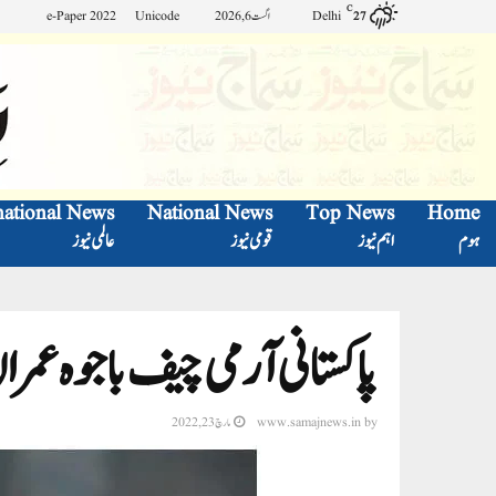
C
Delhi
اگست 6, 2026
Unicode
e-Paper 2022
27
national News
National News
Top News
Home
ہوم
اہم نیوز
قومی نیوز
عالمی نیوز
پاکستانی آرمی چیف باجوہ عم
by
www.samajnews.in
مارچ 23, 2022