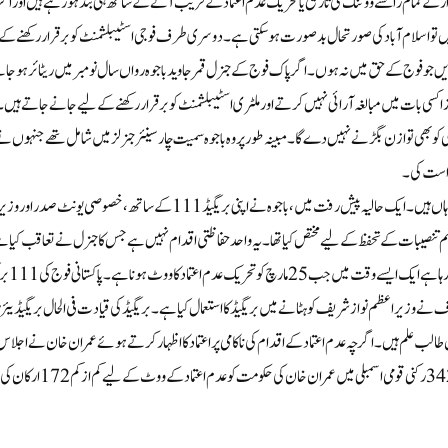
ن کے فرار کے تمام راستے ووٹنگ کی تاریخ یا تحریک عدم اعتماد کے قریب آنے کے ساتھ ہی بند ہو رہے ہیں اور اگر
و اسلام آباد کی صورتحال بدصورت ہو سکتی ہے۔ دوسری طرف فوجی اسٹیبلشمنٹ کو برقرار رکھنے کے
دیں جو فوج کے حق میں نہ ہوں۔ اگر پاک فوج کے جنرل قمر جاوید باجوہ رواں سال نومبر میں ریٹائر ہو جا
زا کسی بات میں مبالغہ آرائی نہیں کرتے اور ملٹری اسٹیبلشمنٹ کو برقرار رکھنے کے لیے جانے جاتے ہیں۔
کو بھی توازن بگڑنے نہیں دے گا۔ مبینہ طور پر وہ باجوہ سمیت چار سینئر جنرلز میں شامل تھے جنہوں ن
واست کی۔
باجوہ سیاسی لڑائی کے دوران ملک میں سلامتی کی صورتحال کو یقینی بنانے کے خواہاں ہیں۔ ایک حالیہ پیش رفت میں، باجوہ نے اپنی بریگیڈ 111 کے ساتھ، خصوصی یونٹ صدر اور وز
م تنصیبات کے تحفظ کے لیے مختص کیا تھا۔ یہ واحد حفاظتی اقدام نہیں ہے جس کا جنرل نے تعاقب کیا ہ
کیونکہ دارالحکومت 23 مارچ کو یوم پاکستان کی پریڈ کے لی
 نے وزیراعظم نواز شریف کو ہٹانے میں بریگیڈ کا استعمال کیا ہے۔ بریگیڈ کی قیادت فی الحال بریگیڈیئر م
 طالب علم ہیں۔اگرچہ عدم اعتماد کے اقدام کی ناکامی پر اعتماد کا اظہار کرتے ہوئے عمران خان نے اجلاس
سے قبل اتحادیوں سے ملاقاتیں بھی تیز کر دی ہیں۔ قابل ذکر بات یہ ہے کہ 342 رکنی قومی اسمبلی میں عمران خان کی حکومت کو عدم اعتماد کے ووٹ کے لیے کم از کم 172 ارکان کی