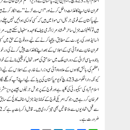
اسلام آباد۔ 23مارچ۔ ایم این این۔ پاکستان کے وزیر اعظم عمران خا
عمران خان اپنے کاغذات داخل کرنے اور "اس سے لڑنے” سے انکار کرتے ہیں ت
لیے پاکستان کے فوجی جرنیل اس موڈ میں ہیں کہ کسی کو ایسی ہوائیں نہیں چلنے 
ہیں تو لیفٹیننٹ جنرل ساحر شمشاد مرزا آرمی چیف کا عہدہ سنبھال سکتے ہیں۔ مر
انسائیڈ اوور کی رپورٹ کے مطابق، پیچھا کرنے کے لیے، وہ فوج کے حق میں کسی 
عمران خان سے او آئی سی کے اجلاس کے بعد اپنے کاغذات پیش کرنے کی درخ
اعظم کی رہائش گاہوں کے علاوہ او آئی سی وزرائے خارجہ کے اجلاس کے لیے اہ
اسلام آباد کی سیکیورٹی کی کلید ہے اور فوج کے پرجوش جرنیلوں جیسے پرویز مشرف
عمر خان کر رہے ہیں، جو کہ امریکی فوج کے کمانڈ اینڈ جنرل اسٹاف کالج کے سابق
ضرورت ہے۔