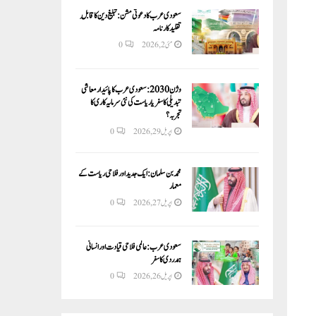
سعودی عرب کا دعوتی مشن: تبلیغ دین کا قابلِ
تقلید کارنامہ
مئی 2, 2026
0
وژن 2030:سعودی عرب کا پائیدار معاشی
تبدیلی کا سفر یا ریاست کی نئی سرمایہ کاری کا
تجربہ؟
اپریل 29, 2026
0
محمد بن سلمان: ایک جدید اور فلاحی ریاست کے
معمار
اپریل 27, 2026
0
سعودی عرب: عالمی فلاحی قیادت اور انسانی
ہمدردی کا سفر
اپریل 26, 2026
0