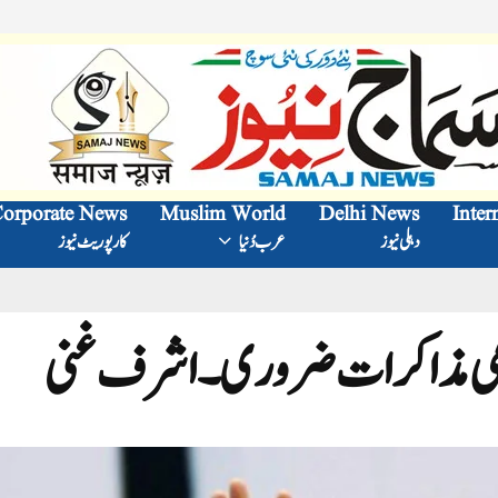
orporate News
Muslim World
Delhi News
Inter
دہلی نیوز
عرب دُنیا
کارپوریٹ نیوز
ومی مذاکرات ضروری۔ اشرف غنی