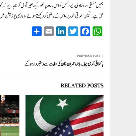
ہمیں منطقی اور بنیادی ریمارکس کو اس بات پر غور کیے بغیر قبول کرنا چاہیے کہ 
حق ہے۔ لیکن اخلاقی طور پر، اس کے ماضی کو دیکھتے ہوئے، وہ ایسی پوزیشن می
S
E
Li
T
Fa
W
ha
m
nk
wi
ce
ha
re
ail
ed
tte
bo
ts
In
r
ok
A
PREVIOUS POST
پاکستانی آرمی چیف باجوہ عمران خان کی حمایت سے دستبردار ہو گئے
pp
RELATED POSTS