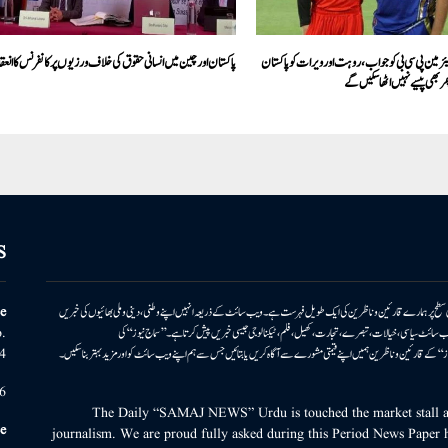
چیئرمین پی سی بی کو جواب، روہت اور ویرات کو پاکستان
پاکستان اور چین میں انسانی حقوق کی خلاف ورزیوں پر کانفرنس کا انعقا
ھر بھی پیسے نہیں اٹھا سکیں گے
S
ونی سطح پر ہمارے قارئین وناظرین کی ایک طویل فہرست ہے۔ ویب سائٹ کے ذریعہ انہیں اپنے وطنی، دینی وملی بھائیوں کی خبریں
e
بریں پیش کرتا ہے۔ ویب سائٹ سیاسی، خیالات، تبصرے، تجارت، کھیل، فلم، ٹیکنالوجی جیسی خبریں پیش کرتا ہے۔ ’’سماج نیوز‘‘ کی
.
۔ ’’سماج نیوز‘‘ کے قارئین وناظرین ہمیں اپنے قیمتی مشورے سے آگاہ کریں یا بتائیں جس سے ہم اپنے ویب سائٹ کو اور مزید بہتر بناسکیں۔
4
6
The Daily “SAMAJ NEWS” Urdu is touched the market stall an
e
journalism. We are proud fully asked during this Period News Paper h