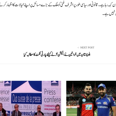
کون کہہ رہا ہے۔ قانونی اور سیاسی طور پر اشرف غنی کو ملک کے بڑے مسائل پر اپنے خیالات کا اظہار کرنے 
ں نہیں ہے۔
NEXT POST
بلوچستان میں خواتین نے الیکشن لڑنے کیلئے پارٹی ٹکٹ کا مطالبہ کیا