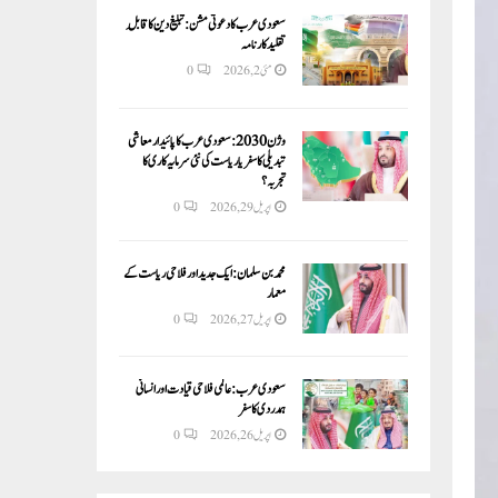
سعودی عرب کا دعوتی مشن: تبلیغ دین کا قابلِ
تقلید کارنامہ
مئی 2, 2026
0
وژن 2030:سعودی عرب کا پائیدار معاشی
تبدیلی کا سفر یا ریاست کی نئی سرمایہ کاری کا
تجربہ؟
اپریل 29, 2026
0
محمد بن سلمان: ایک جدید اور فلاحی ریاست کے
معمار
اپریل 27, 2026
0
سعودی عرب: عالمی فلاحی قیادت اور انسانی
ہمدردی کا سفر
اپریل 26, 2026
0