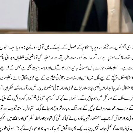
صادی چیلنجوں سے نمٹنے اور دیرپا استحکام کے حصول کے لیے ملک میں قومی مکالمے پر زور دیا ہے۔انہوں
وقت نازک موڑ پر ہے اور اگر حالات کو درست طریقے سے نہ سنبھالا گیا تو ماضی کی غلطیاں دہرائی جائ
ورت ہے۔ "انشاء اللہ، ہمارے پاس جسمانی جائیداد اور اثاثے ہیں اور وہ صلاحیت بھی ہے جس کے ذریعے 
م، استحکام تک پہنچنے کے لیے ملک میں امن اور مفاہمت، قانونی حیثیت کے لیے قومی اتفاق رائے، حکومت
تعمال، غیر جانبدارانہ پالیسی اپنانا، اور بڑے قومی اور علاقائی منصوبوں پر عمل درآمد وہ نقطہ نظر ہیں جن
تو اس سے ملک کے مسائل حل ہو جائیں گے۔انہوں نے کہا کہ اگر ہم ماضی کی غلطیوں کو دہرائیں گے، ای
ے تو برے واقعات دہرائے جائیں گے اور جنگ دوبارہ شروع ہو جائے گی۔ "متبادل راستہ قبولیت اور قو
قانونی جواز تلاش کرنا ہے۔”متعدد تجزیہ کاروں نے کہا کہ غنی کی تجاویز اور نقطہ نظر علمی اور اچھے ہیں، لیک
خیالات کو عملی جامہ نہیں پہنایا۔ایک بین الاقوامی تجزیہ کار، سید جواد سجادی نے کہا: "اصولی طور پر