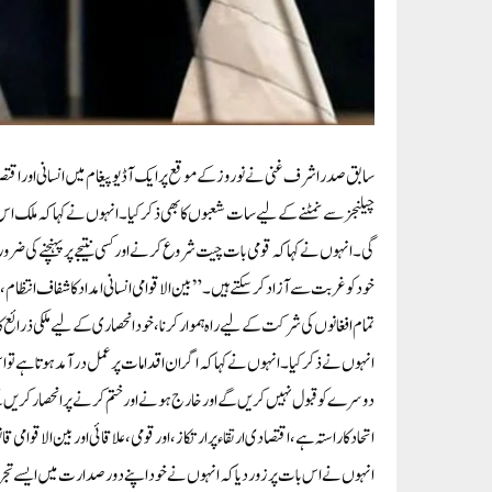
سابق صدر اشرف غنی نے نوروز کے موقع پر ایک آڈیو پیغام میں انسانی اور اقت
چیلنجز سے نمٹنے کے لیے سات شعبوں کا بھی ذکر کیا۔ انہوں نے کہا کہ ملک اس 
گی۔انہوں نے کہا کہ قومی بات چیت شروع کرنے اور کسی نتیجے پر پہنچنے کی ضر
خود کو غربت سے آزاد کر سکتے ہیں۔”بین الاقوامی انسانی امداد کا شفاف انتظا
تمام افغانوں کی شرکت کے لیے راہ ہموار کرنا، خود انحصاری کے لیے ملکی ذرائع کا اس
انہوں نے ذکر کیا۔ انہوں نے کہا کہ اگر ان اقدامات پر عمل درآمد ہوتا ہے 
دوسرے کو قبول نہیں کریں گے اور خارج ہونے اور ختم کرنے پر انحصار کریں گ
اتحاد کا راستہ ہے، اقتصادی ارتقاء پر ارتکاز، اور قومی، علاقائی اور بین الاقوامی 
انہوں نے اس بات پر زور دیا کہ انہوں نے خود اپنے دور صدارت میں ایسے تجریدی 