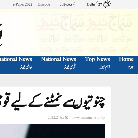
C
Delhi
اگست 6, 2026
Unicode
e-Paper 2022
27
national News
National News
Top News
Home
ہوم
اہم نیوز
قومی نیوز
عالمی نیوز
چنوتیوںسے نمٹنے کے لیے ق
by
www.samajnews.in
مارچ 24, 2022