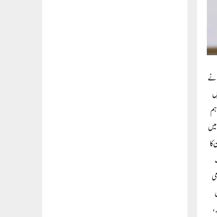
 نے
یں
ہم
 میں
 کا
ک
می
ن
،