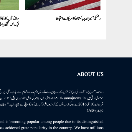
دھمکی آمیز خط پر پاکستان کا امریکا سے احتجاج
سابق تجربہ کار کا 
لیگ میں بھیج دیا، پ
ABOUT US
روزنامہ ’’سماج نیوز‘‘ اُردو دہلی اپنی اشاعتوں کے ذریعے پورے ملک میں اہم خدمات انجام دے رہا ہے۔ ملکی وبیر
موصول ہوتی ہیں۔samajnews.inسائٹ عوام اور انفراد میں دنیا بھر کی قابل اعتماد خ
شروعات 10مئی 2016 سے ہوئی جو اب ملک کے کروڑوں افراد تک اپنی آواز کامیابی سے پہنچا رہا ہے
(ایڈیٹر سماج نیوز)
d is becoming popular among people due to its distinguished
as achieved grate popularity in the country. We have millions