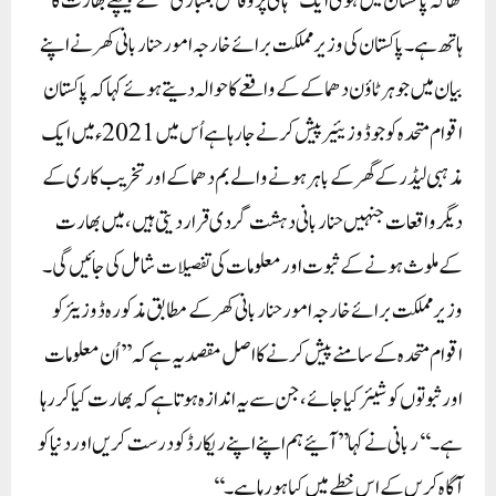
تھا کہ پاکستان میں ہوئی ایک ’’ہائی پروفائل بمباری‘‘ کے پیچھے بھارت کا
ہاتھ ہے۔پاکستان کی وزیر مملکت برائے خارجہ امور حنا ربانی کھر نے اپنے
بیان میں جوہر ٹاؤن دھماکے کے واقعے کا حوالہ دیتے ہوئے کہا کہ پاکستان
اقوام متحدہ کو جو ڈوزیئیر پیش کرنے جا رہا ہے اُس میں 2021 ء میں ایک
مذہبی لیڈر کے گھر کے باہر ہونے والے بم دھماکے اور تخریب کاری کے
دیگر واقعات جنہیں حنا ربانی دہشت گردی قرار دیتی ہیں، میں بھارت
کے ملوث ہونے کے ثبوت اور معلومات کی تفصیلات شامل کی جائیں گی۔
وزیر مملکت برائے خارجہ امور حنا ربانی کھر کے مطابق مذکورہ ڈوزیئر کو
اقوام متحدہ کے سامنے پیش کرنے کا اصل مقصد یہ ہے کہ ’’اُن معلومات
اور ثبوتوں کو شیئر کیا جائے، جن سے یہ اندازہ ہوتا ہے کہ بھارت کیا کر رہا
ہے۔‘‘ ربانی نے کہا’’ آئیے ہم اپنے اپنے ریکارڈ کو درست کریں اور دنیا کو
آگاہ کریں کے اس خطے میں کیا ہو رہا ہے۔‘‘