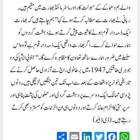
والے بم دھماکے کے سہولت کار اور ماسٹر مائنڈ بھارت میں مقیم ہیں۔
ربانی نے بھارت سے مطالبہ کرتے ہوئے کہا’’ ہم چاہتے ہیں کہ بھارت
ایک ذمہ دار قوم ہونے کا ثبوت پیش کرتے ہوئے دہشت گردوں کو
ہمارے حوالے کرے۔ اگر بھارت واقعی ایک ذمہ دار قوم ہے تو وہ اس
سلسلے میں ضرور ہمارے ساتھ تعاون کا مظاہرہ کرے گا۔‘‘جنوبی ایشیا کی دو
جوہری طاقتیں 1947 ء میں برطانوی راج سے آزادی حاصل کرنے کے
تاریخی خونریز واقعات کے بعد سے اب تک تین جنگیں لڑ چُکی ہیں۔ دنوں
پڑوسی ممالک ایک دوسرے پر دہشت گردی اور حملوں کی پشت پناہی اور
سرپرستی کا الزام عائد کرتے اور دونوں ہی ان الزامات کو مسترد بھی کرتے
رہتے ہیں۔(ڈی ڈبلیو)
S
E
Li
T
Fa
W