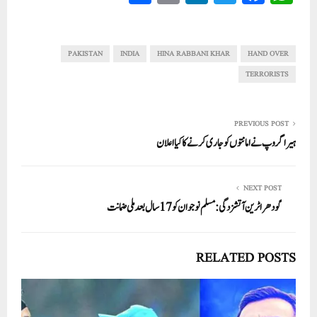
ha
m
nk
wi
ce
ha
re
ail
ed
tte
bo
ts
In
r
ok
A
PAKISTAN
INDIA
HINA RABBANI KHAR
HAND OVER
pp
TERRORISTS
PREVIOUS POST
ہیرا گروپ نے امانتوں کو جاری کرنے کا کیا اعلان
NEXT POST
گودھرا ٹرین آتشزدگی: مسلم نوجوان کو17 سال بعد ملی ضمانت
RELATED POSTS