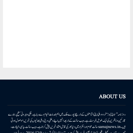
ABOUT US
روزنامہ ’’سماج نیوز‘‘ اُردو دہلی اپنی اشاعتوں کے ذریعے پورے ملک میں اہم خدمات انجام دے رہا ہے۔ ملکی وبیرونی سطح پر ہمارے
قارئین وناظرین کی ایک طویل فہرست ہے۔ ویب سائٹ کے ذریعہ انہیں اپنے وطنی، دینی وملی بھائیوں کی خبریں موصول ہوتی
ہیں۔samajnews.inسائٹ عوام اور انفراد میں دنیا بھر کی قابل اعتماد خبریں پیش کرتا ہے۔ ویب سائٹ سیاسی، خیالات،
تبصرے، تجارت، کھیل، فلم، ٹیکنالوجی جیسی خبریں پیش کرتا ہے۔ ’’سماج نیوز‘‘ کی شروعات 10مئی 2016 سے ہوئی جو اب