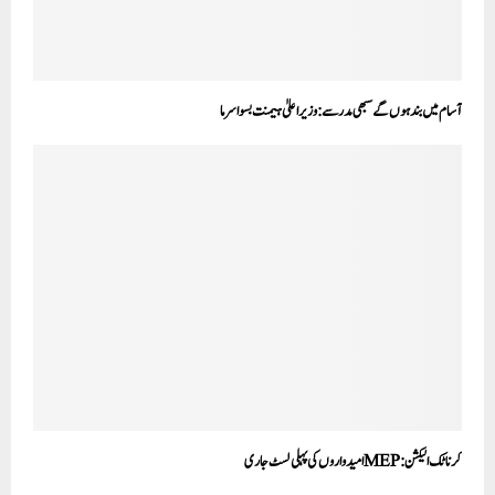
آسام میں بند ہوں گے سبھی مدرسے :وزیر اعلیٰ ہیمنت بسوا سرما
کرناٹک الیکشن: MEPامیدواروں کی پہلی لسٹ جاری