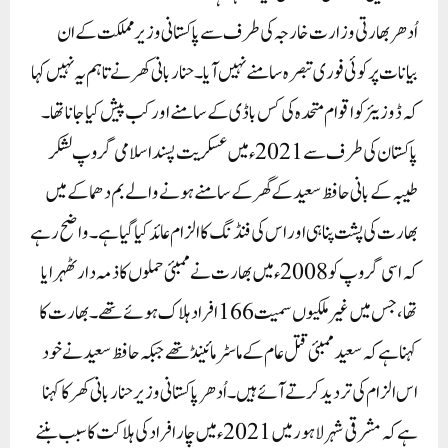
اُدھر بھارتی وزارت خارجہ کی طرف سے پاکستانی وزیر مملکت کے ان
بیانات پر کوئی فوری تبصرہ سامنے نہیں آیا۔ حنا ربانی کھر نے تاہم یہ نہیں کہا
کہ ڈوزیئر کو اقوام متحدہ کی کس باڈی کے سامنے اور کب پیش کیا جانا تھا۔
پاکستان کی طرف سے 2021 ء میں عسکریت پسند اسلامی گروپ لشکر
طیبہ کے بانی حافظ سعید کے گھر کے سامنے ہونے والے بم دھماکے میں
بھارت کی پشت پناہی اور اس کی فنڈنگ کا الزام عائد کیا گیا ہے۔ واضح رہے
کہ اسی گروپ کو 2008 ء میں بھارت نے ممبئی حملوں کا ذمہ دار ٹھہرایا
تھا، جس میں غیر ملکیوں سمیت 166 افراد ہلاک ہوئے تھے۔ بھارت کا
کہنا ہے کہ سعید ممبئی قتل عام کے ماسٹر مائینڈ تھے جبکہ حافظ سعید نے خود
اس الزام کی تردید کرتے آئے ہیں۔اُدھر پاکستانی وزیر حنا ربانی کھر کا کہنا
ہے کہ مشرقی شہر لاہور میں 2021 ء میں چار افراد کی ہلاکت کا سبب بننے