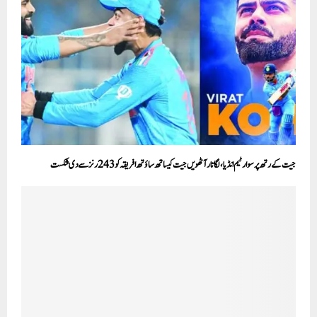
جیت کے رتھ پر سوار ٹیم انڈیا، لگاتار آٹھویں جیت کیساتھ ساؤتھ افریقہ کو 243رنز سے دی شکست