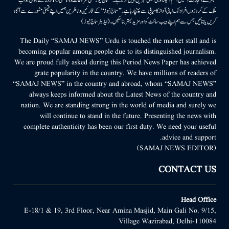
ملک کے کروڑوں افراد تک اپنی آواز کامیابی سے پہنچا رہا ہے۔ ’’سماج نیوز‘‘ کے قارئین وناظرین ہمیں اپنے قیمتی مشورے سے آگاہ
کریں یا بتائیں جس سے ہم اپنے ویب سائٹ کو اور مزید بہتر بناسکیں۔ (ایڈیٹر سماج نیوز)
The Daily “SAMAJ NEWS” Urdu is touched the market stall and is
becoming popular among people due to its distinguished journalism.
We are proud fully asked during this Period News Paper has achieved
grate popularity in the country. We have millions of readers of
“SAMAJ NEWS” in the country and abroad, whom “SAMAJ NEWS”
always keeps informed about the Latest News of the country and
nation. We are standing strong in the world of media and surely we
will continue to stand in the future. Presenting the news with
complete authenticity has been our first duty. We need your useful
advice and support.
(SAMAJ NEWS EDITOR)
CONTACT US
Head Office
E-18/1 & 19, 3rd Floor, Near Amina Masjid, Main Gali No. 9/15,
Village Wazirabad, Delhi-110084