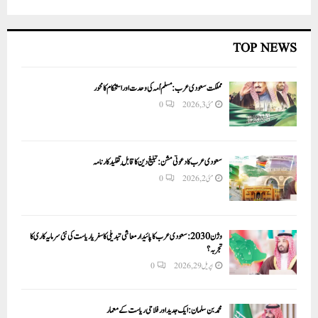
TOP NEWS
مملکت سعودی عرب: مسلم اُمہ کی وحدت اور استحکام کا محور
مئی 3, 2026
0
سعودی عرب کا دعوتی مشن: تبلیغ دین کا قابلِ تقلید کارنامہ
مئی 2, 2026
0
وژن 2030:سعودی عرب کا پائیدار معاشی تبدیلی کا سفر یا ریاست کی نئی سرمایہ کاری کا
تجربہ؟
اپریل 29, 2026
0
محمد بن سلمان: ایک جدید اور فلاحی ریاست کے معمار