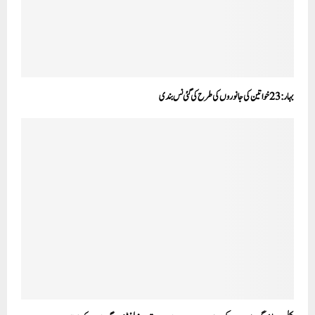
بہار:23خواتین کی جانوروں کی طرح کی گئی نس بندی