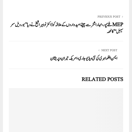
PREVIOUS POST
MEPفتے پور، مہاراشٹر سے جیتے امیدواروں کے علاقہ کوڈاکٹر نوہیرا شیخ نے دیا ’’بور ویل سمر
سیبل‘‘ کا تحفہ
NEXT POST
ایمن الظواہری کی نئی ویڈیو جاری، امریکہ حیران وپریشان
RELATED POSTS