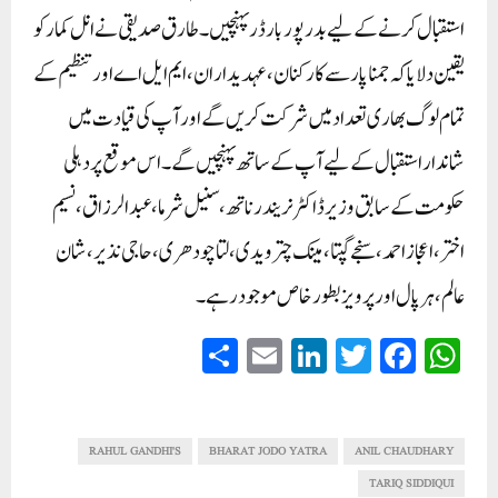
استقبال کرنے کے لیے بدرپور بارڈر پہنچیں۔ طارق صدیقی نے انل کمار کو
یقین دلایا کہ جمناپار سے کارکنان، عہدیداران، ایم ایل اے اور تنظیم کے
تمام لوگ بھاری تعداد میں شرکت کریں گے اور آپ کی قیادت میں
شاندار استقبال کے لیے آپ کے ساتھ پہنچیں گے۔ اس موقع پر دہلی
حکومت کے سابق وزیر ڈاکٹر نریندر ناتھ، سنیل شرما، عبدالرزاق، نسیم
اختر، اعجاز احمد، سنجے گپتا، مینک چترویدی، لتا چودھری ،حاجی نذیر، شان
عالم، ہرپال اورپرویزبطور خاص موجود رہے۔
S
E
Li
T
Fa
W
ha
m
nk
wi
ce
ha
re
ail
ed
tte
bo
ts
In
r
ok
A
RAHUL GANDHI'S
BHARAT JODO YATRA
ANIL CHAUDHARY
pp
TARIQ SIDDIQUI