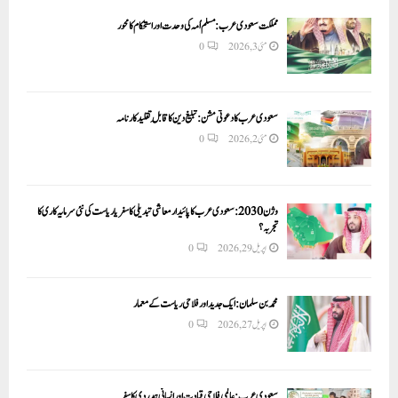
مملکت سعودی عرب: مسلم اُمہ کی وحدت اور استحکام کا محور
مئی 3, 2026
0
سعودی عرب کا دعوتی مشن: تبلیغ دین کا قابلِ تقلید کارنامہ
مئی 2, 2026
0
وژن 2030:سعودی عرب کا پائیدار معاشی تبدیلی کا سفر یا ریاست کی نئی سرمایہ کاری کا
تجربہ؟
اپریل 29, 2026
0
محمد بن سلمان: ایک جدید اور فلاحی ریاست کے معمار
اپریل 27, 2026
0
سعودی عرب: عالمی فلاحی قیادت اور انسانی ہمدردی کا سفر