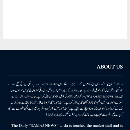
ABOUT US
روزنامہ ’’سماج نیوز‘‘ اُردو دہلی اپنی اشاعتوں کے ذریعے پورے ملک میں اہم خدمات انجام دے رہا ہے۔ ملکی وبیرونی سطح پر ہمارے
قارئین وناظرین کی ایک طویل فہرست ہے۔ ویب سائٹ کے ذریعہ انہیں اپنے وطنی، دینی وملی بھائیوں کی خبریں موصول ہوتی
ہیں۔samajnews.inسائٹ عوام اور انفراد میں دنیا بھر کی قابل اعتماد خبریں پیش کرتا ہے۔ ویب سائٹ سیاسی، خیالات،
تبصرے، تجارت، کھیل، فلم، ٹیکنالوجی جیسی خبریں پیش کرتا ہے۔ ’’سماج نیوز‘‘ کی شروعات 10مئی 2016 سے ہوئی جو اب
ملک کے کروڑوں افراد تک اپنی آواز کامیابی سے پہنچا رہا ہے۔ ’’سماج نیوز‘‘ کے قارئین وناظرین ہمیں اپنے قیمتی مشورے سے آگاہ
کریں یا بتائیں جس سے ہم اپنے ویب سائٹ کو اور مزید بہتر بناسکیں۔ (ایڈیٹر سماج نیوز)
The Daily “SAMAJ NEWS” Urdu is touched the market stall and is