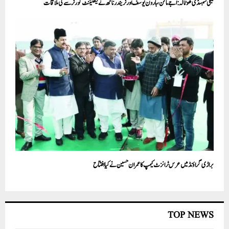
بجلی سبسڈی گھوٹالہ: اجے ماکن، ہارون یوسف اورنریندرناتھ نےلیفٹیننٹ گورنر سے کی ملاقات
براڑی گراؤنڈ میں عرس ٹرانزٹ کیمپ کا عمران حسین نے کیا افتتاح
TOP NEWS