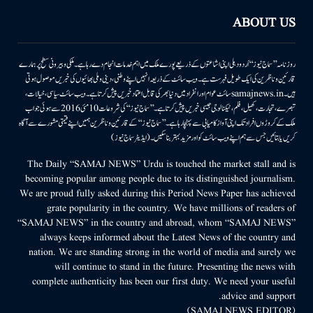
ABOUT US
روزنامہ ’’سماج نیوز‘‘ اُردو دہلی اپنی اشاعتوں کے ذریعے پورے ملک میں اہم خدمات انجام دے رہا ہے۔ ملکی وبیرونی سطح پر ہمارے
قارئین وناظرین کی ایک طویل فہرست ہے۔ ویب سائٹ کے ذریعہ انہیں اپنے وطنی، دینی وملی بھائیوں کی خبریں موصول ہوتی
ہیں۔samajnews.inسائٹ عوام اور انفراد میں دنیا بھر کی قابل اعتماد خبریں پیش کرتا ہے۔ ویب سائٹ سیاسی، خیالات،
تبصرے، تجارت، کھیل، فلم، ٹیکنالوجی جیسی خبریں پیش کرتا ہے۔ ’’سماج نیوز‘‘ کی شروعات 10مئی 2016 سے ہوئی جو اب
ملک کے کروڑوں افراد تک اپنی آواز کامیابی سے پہنچا رہا ہے۔ ’’سماج نیوز‘‘ کے قارئین وناظرین ہمیں اپنے قیمتی مشورے سے آگاہ
کریں یا بتائیں جس سے ہم اپنے ویب سائٹ کو اور مزید بہتر بناسکیں۔ (ایڈیٹر سماج نیوز)
The Daily “SAMAJ NEWS” Urdu is touched the market stall and is
becoming popular among people due to its distinguished journalism.
We are proud fully asked during this Period News Paper has achieved
grate popularity in the country. We have millions of readers of
“SAMAJ NEWS” in the country and abroad, whom “SAMAJ NEWS”
always keeps informed about the Latest News of the country and
nation. We are standing strong in the world of media and surely we
will continue to stand in the future. Presenting the news with
complete authenticity has been our first duty. We need your useful
advice and support.
(SAMAJ NEWS EDITOR)