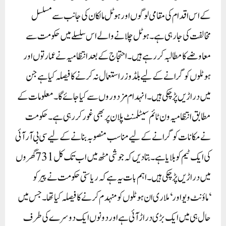
کے اس اقدام کی مقامی لوگوں اور ہوٹل مالکان کی جانب سے مسلسل
مخالفت کی جارہی ہے۔ ہوٹل چلانے والے اس سلسلے میں حکومت سے
معاوضے کا مطالبہ کر رہے ہیں۔ احتجاج کے بعد انتظامیہ نے عمارتوں اور
ہوٹلوں کو گرانے کے لیے بلڈوزر استعمال نہ کرنے کا فیصلہ کیا ہے جن
میں دراڑیں پڑ چکی ہیں۔ انہدام مزدوروں سے کیا جائے گا۔ معلومات کے
مطابق انتظامیہ ون ٹائم سیٹلمنٹ پلان پر بھی غور کر رہی ہے۔ حکومت
نے مکانات کو گرانے کے لیے مناسب منصوبہ بنانے کے لیے سی بی آر آئی
کی ایک ٹیم کو بلایا ہے۔ بتا دیں کہ جوشی مٹھ میں اب تک کل 731 گھروں
میں دراڑیں پڑ چکی ہیں۔اہم بات یہ ہے کہ ریاستی حکومت نے پیر کو
‘ماؤنٹ ویو اور ‘ملاری ان ہوٹلوں کو منہدم کرنے کا فیصلہ کیا تھا۔ جس میں
حال ہی میں ایک بڑی دراڑ آئی ہے اور دونوں ایک دوسرے کی طرف