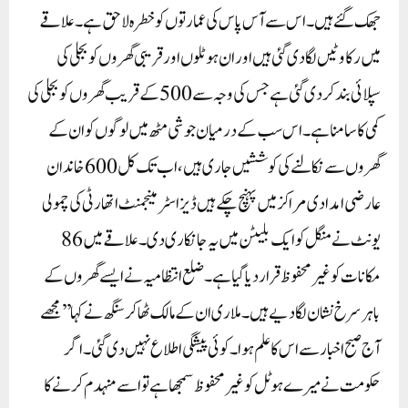
جھک گئے ہیں۔ اس سے آس پاس کی عمارتوں کو خطرہ لاحق ہے۔ علاقے
میں رکاوٹیں لگا دی گئی ہیں اور ان ہوٹلوں اور قریبی گھروں کو بجلی کی
سپلائی بند کر دی گئی ہے جس کی وجہ سے 500 کے قریب گھروں کو بجلی کی
کمی کا سامنا ہے۔اس سب کے درمیان جوشی مٹھ میں لوگوں کو ان کے
گھروں سے نکالنے کی کوششیں جاری ہیں، اب تک کل 600 خاندان
عارضی امدادی مراکز میں پہنچ چکے ہیں ڈیزاسٹر مینجمنٹ اتھارٹی کی چمولی
یونٹ نے منگل کو ایک بلیٹن میں یہ جانکاری دی۔ علاقے میں 86
مکانات کو غیر محفوظ قرار دیا گیا ہے۔ ضلع انتظامیہ نے ایسے گھروں کے
باہر سرخ نشان لگا دیے ہیں۔ملاری ان کے مالک ٹھاکر سنگھ نے کہا’’مجھے
آج صبح اخبار سے اس کا علم ہوا۔ کوئی پیشگی اطلاع نہیں دی گئی۔ اگر
حکومت نے میرے ہوٹل کو غیر محفوظ سمجھا ہے تو اسے منہدم کرنے کا