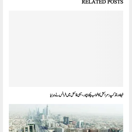
RELATED POSTS
فیفا ورلڈ کپ: مراکش کا خواب چکناچور، سیمی فائنل میں فرانس نے ہرایا