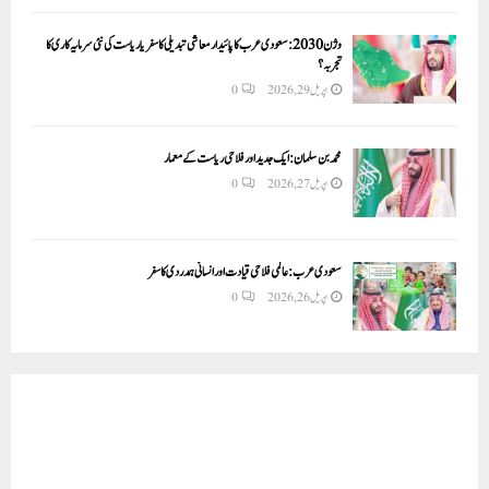
وژن 2030:سعودی عرب کا پائیدار معاشی تبدیلی کا سفر یا ریاست کی نئی سرمایہ کاری کا
تجربہ؟
اپریل 29, 2026
0
محمد بن سلمان: ایک جدید اور فلاحی ریاست کے معمار
اپریل 27, 2026
0
سعودی عرب: عالمی فلاحی قیادت اور انسانی ہمدردی کا سفر
اپریل 26, 2026
0