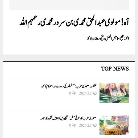
آہ! مولوی عبد الحق محمدی بن سرور محمدی رحمہم اللہ
(از: شیخ اسماعیل افضل ،فتح دروازہ والا):
TOP NEWS
مملکت سعودی عرب: مسلم اُمہ کی وحدت اور استحکام کا محور
مئی 3, 2026
0
سعودی عرب کا دعوتی مشن: تبلیغ دین کا قابلِ تقلید کارنامہ
مئی 2, 2026
0