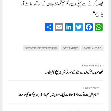
فیصلہ کرنے سے پہلے ون ٹائم سیٹلمنٹ پلان کے ساتھ سامنے آنا
چاہیے‘‘۔
S
E
Li
T
Fa
W
ha
m
nk
wi
ce
ha
re
ail
ed
tte
bo
ts
In
r
ok
A
SUBSIDENCE EVERY YEAR
JOSHI MUTT
2.5 INCH LAND
pp
PREVIOUS POST
تین غریب لڑکیوں سے ملنے کے بعد ٹی شرٹ پہننے کا لیا فیصلہ
NEXT POST
آسام شہریت ایکٹ:13سوالات ایک سوال میں ضم، 14فروری کو ہوگی سماعت