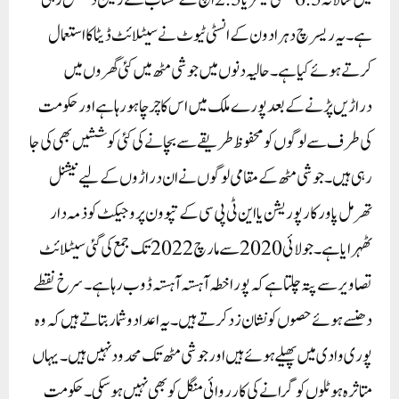
میں سالانہ 6.5سینٹی میٹر یا 2.5انچ کے حساب سے زمین دھنس رہی
ہے۔ یہ ریسرچ دہرادون کے انسٹی ٹیوٹ نے سیٹلائٹ ڈیٹا کا استعمال
کرتے ہوئے کیا ہے۔ حالیہ دنوں میں جوشی مٹھ میں کئی گھروں میں
دراڑیں پڑنے کے بعد پورے ملک میں اس کا چرچا ہو رہا ہے اور حکومت
کی طرف سے لوگوں کو محفوظ طریقے سے بچانے کی کئی کوششیں بھی کی جا
رہی ہیں۔ جوشی مٹھ کے مقامی لوگوں نے ان دراڑوں کے لیے نیشنل
تھرمل پاور کارپوریشن یا این ٹی پی سی کے تپوون پروجیکٹ کو ذمہ دار
ٹھہرایا ہے۔ جولائی 2020 سے مارچ 2022 تک جمع کی گئی سیٹلائٹ
تصاویر سے پتہ چلتا ہے کہ پورا خطہ آہستہ آہستہ ڈوب رہا ہے۔ سرخ نقطے
دھنسے ہوئے حصوں کو نشان زد کرتے ہیں۔ یہ اعداد و شمار بتاتے ہیں کہ وہ
پوری وادی میں پھیلے ہوئے ہیں اور جوشی مٹھ تک محدود نہیں ہیں۔یہاں
متاثرہ ہوٹلوں کو گرانے کی کارروائی منگل کو بھی نہیں ہو سکی۔ حکومت