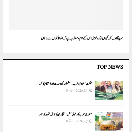
سوچتا ہوں کہ کہوں ایک غزل اس کے نام، مسئلہ یہ ہے کہ الفاظ کہاں سے لاؤں
TOP NEWS
مملکت سعودی عرب: مسلم اُمہ کی وحدت اور استحکام کا محور
مئی 3, 2026
0
سعودی عرب کا دعوتی مشن: تبلیغ دین کا قابلِ تقلید کارنامہ
مئی 2, 2026
0