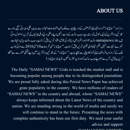
ABOUT US
روزنامہ ’’سماج نیوز‘‘ اُردو دہلی اپنی اشاعتوں کے ذریعے پورے ملک میں اہم خدمات انجام دے رہا ہے۔ ملکی وبیرونی سطح پر ہمارے
قارئین وناظرین کی ایک طویل فہرست ہے۔ ویب سائٹ کے ذریعہ انہیں اپنے وطنی، دینی وملی بھائیوں کی خبریں موصول ہوتی
ہیں۔samajnews.inسائٹ عوام اور انفراد میں دنیا بھر کی قابل اعتماد خبریں پیش کرتا ہے۔ ویب سائٹ سیاسی، خیالات،
تبصرے، تجارت، کھیل، فلم، ٹیکنالوجی جیسی خبریں پیش کرتا ہے۔ ’’سماج نیوز‘‘ کی شروعات 10مئی 2016 سے ہوئی جو اب
ملک کے کروڑوں افراد تک اپنی آواز کامیابی سے پہنچا رہا ہے۔ ’’سماج نیوز‘‘ کے قارئین وناظرین ہمیں اپنے قیمتی مشورے سے آگاہ
کریں یا بتائیں جس سے ہم اپنے ویب سائٹ کو اور مزید بہتر بناسکیں۔ (ایڈیٹر سماج نیوز)
The Daily “SAMAJ NEWS” Urdu is touched the market stall and is
becoming popular among people due to its distinguished journalism.
We are proud fully asked during this Period News Paper has achieved
grate popularity in the country. We have millions of readers of
“SAMAJ NEWS” in the country and abroad, whom “SAMAJ NEWS”
always keeps informed about the Latest News of the country and
nation. We are standing strong in the world of media and surely we
will continue to stand in the future. Presenting the news with
complete authenticity has been our first duty. We need your useful
advice and support.