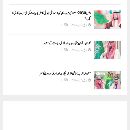
وژن 2030:سعودی عرب کا پائیدار معاشی تبدیلی کا سفر یا ریاست کی نئی سرمایہ کاری کا
تجربہ؟
اپریل 29, 2026
0
محمد بن سلمان: ایک جدید اور فلاحی ریاست کے معمار
اپریل 27, 2026
0
سعودی عرب: عالمی فلاحی قیادت اور انسانی ہمدردی کا سفر
اپریل 26, 2026
0