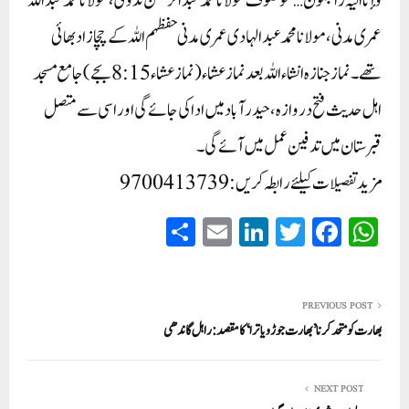
وإنا الیہ راجعون… موصوف مولانا محمد عبدالرحمٰن ندوی، مولانا محمد عبداللہ
عمری مدنی، مولانا محمد عبدالہادی عمری مدنی حفظہم اللہ کے چچازاد بھائی
تھے۔ نماز جنازہ انشاء اللہ بعد نماز عشاء (نماز عشاء 8:15بجے)جامع مسجد
اہل حدیث فتح دروازہ، حیدرآباد میں ادا کی جائے گی اور اسی سے متصل
قبرستان میں تدفین عمل میں آئے گی۔
مزید تفصیلات کیلئے رابطہ کریں: 9700413739
S
E
Li
T
Fa
W
ha
m
nk
wi
ce
ha
re
ail
ed
tte
bo
ts
In
r
ok
A
PREVIOUS POST
بھارت کو متحد کرنا ’بھارت جوڑو یاترا‘ کا مقصد:راہل گاندھی
pp
NEXT POST