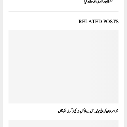
سلمان رشدی اندھا ہوگیا
RELATED POSTS
نثاراحمد خان کو دہلی یونیورسٹی سے ڈاکٹریٹ کی ڈگری تفویض