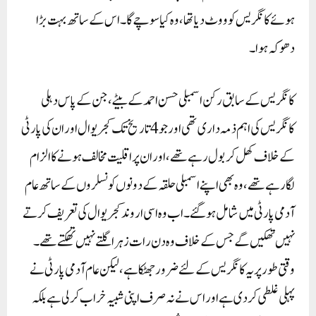
ہوئے کانگریس کو ووٹ دیا تھا، وہ کیا سوچے گا۔ اس کے ساتھ بہت بڑا
دھوکہ ہوا۔
کانگریس کے سابق رکن اسمبلی حسن احمد کے بیٹے، جن کے پاس دہلی
کانگریس کی اہم ذمہ داری تھی اور جو 4 تاریخ تک کجریوال اور ان کی پارٹی
کے خلاف کھل کر بول رہے تھے، اور ان پر اقلیت مخالف ہونے کا الزام
لگا رہے تھے، وہ بھی اپنے اسمبلی حلقہ کے دونوں کونسلروں کے ساتھ عام
آدمی پارٹی میں شامل ہو گئے۔ اب وہ اسی اروند کجریوال کی تعریف کرتے
نہیں تھکیں گے جس کے خلاف وہ دن رات زہر اگلتے نہیں تھکتے تھے۔
وقتی طور پر یہ کانگریس کے لئے ضرور جھٹکا ہے، لیکن عام آدمی پارٹی نے
پہلی غلطی کر دی ہے اور اس نے نہ صرف اپنی شبیہ خراب کر لی ہے بلکہ