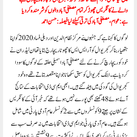
والے نے کانگریس چھوڑ کر تمام مصطفی آباد والوں کو شرمندہ کردیا
ہے:عوام،مصطفی آباد کی ترقی کیلئے لیا فیصلہ:حسن احمد
لوگوں کا کہنا ہے کہ جنہوںنے مرکز نظام الدین اور دہلی فساد 2020کو اپنا
ہتھیار بناکر کجریوال کو آر ایس ایس کا چھوٹا ریچارج بتایا تھا ان لیڈران نے
خود کوریچارچ کرنے کےلئے مصطفی آباد اسمبلی حلقہ کے لوگوںکا سودا
کردیا ہے۔ ابتک کجریوال کو سبق سکھانا جو اپنا مقصد بتاتے تھے وہ خود
کجریوال کی گود کی میں بیٹھ گئے ہیں۔ ابھی ایم سی ڈی انتخابات کے نتائج
آئے ہوئے 48 گھنٹے بھی پورے نہیں ہوئے تھے کہ خبر آئی کے کانگریس
کے نشان پر جیتے 9 کونسلروں میں سے 2 کونسلر عام آدمی پارٹی میں شامل
ہو گئے ہیں۔ عام آدمی پارٹی جو ایم سی ڈی انتخابات میں نہ صرف سب سے
بڑی پارٹی بن کر ابھری بلکہ اس نے اکثریت سے 9 نشستیں زیادہ حاصل