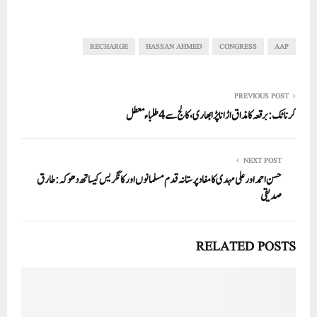
ha
m
nk
wi
ce
ha
re
ail
ed
tte
bo
ts
In
r
ok
A
RECHARGE
HASSAN AHMED
CONGRESS
AAP
pp
PREVIOUS POST
کرناٹک: برقعہ کا مذاق اڑانا پڑا بھاری، کالج سے 4طلباء معطل
NEXT POST
حسن احمد اور علی مہدی کا مفاد پرستانہ قدم مسلمانوں اور کانگریس کیساتھ دھوکہ: طارق
صدیقی
RELATED POSTS