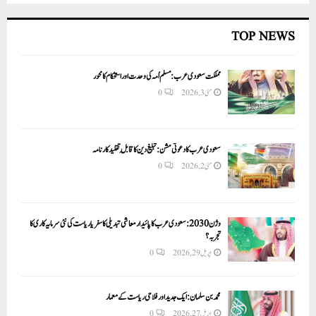
TOP NEWS
مملکت سعودی عرب: مسلم اُمہ کی وحدت اور استحکام کا محور
مئی 3, 2026
0
سعودی عرب کا دعوتی مشن: تبلیغ دین کا قابلِ تقلید کارنامہ
مئی 2, 2026
0
وژن 2030:سعودی عرب کا پائیدار معاشی تبدیلی کا سفر یا ریاست کی نئی سرمایہ کاری کا
تجربہ؟
اپریل 29, 2026
0
محمد بن سلمان: ایک جدید اور فلاحی ریاست کے معمار
اپریل 27, 2026
0