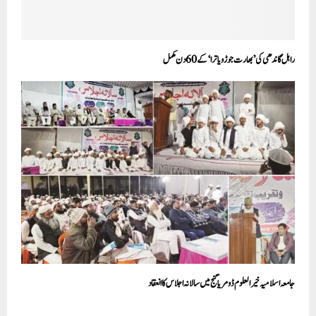
راہل گاندھی کی ’بھارت جوڑو یاترا‘ کے 60 دن مکمل
جامعہ اسلامیہ خیر العلوم ڈومریا گنج میں سالانہ اجلاس کا انعقاد