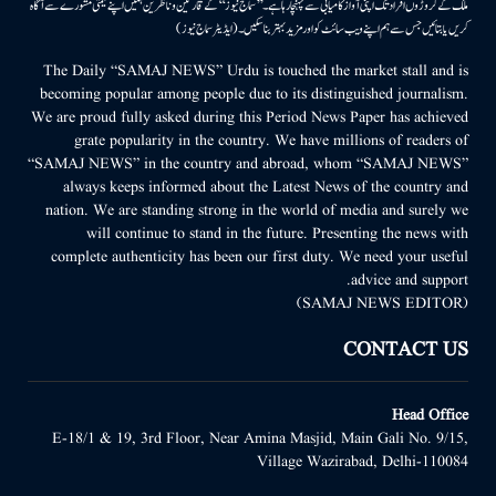
ملک کے کروڑوں افراد تک اپنی آواز کامیابی سے پہنچا رہا ہے۔ ’’سماج نیوز‘‘ کے قارئین وناظرین ہمیں اپنے قیمتی مشورے سے آگاہ
کریں یا بتائیں جس سے ہم اپنے ویب سائٹ کو اور مزید بہتر بناسکیں۔ (ایڈیٹر سماج نیوز)
The Daily “SAMAJ NEWS” Urdu is touched the market stall and is
becoming popular among people due to its distinguished journalism.
We are proud fully asked during this Period News Paper has achieved
grate popularity in the country. We have millions of readers of
“SAMAJ NEWS” in the country and abroad, whom “SAMAJ NEWS”
always keeps informed about the Latest News of the country and
nation. We are standing strong in the world of media and surely we
will continue to stand in the future. Presenting the news with
complete authenticity has been our first duty. We need your useful
advice and support.
(SAMAJ NEWS EDITOR)
CONTACT US
Head Office
E-18/1 & 19, 3rd Floor, Near Amina Masjid, Main Gali No. 9/15,
Village Wazirabad, Delhi-110084