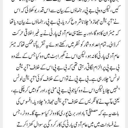
کیں، لیکن وہ بی جے پی رہنماؤں کے بیان سے اس قدر بوکھلائی کہ اس
نے ’آپریشن جھاڑو‘ چلانا شروع کر دیا۔ بی جے پی رہنماؤں نے بیان دیا تھا
کہ میئر ان کا ہوگا، اور یہ سنتے ہی عام آدمی پارٹی نے یہ غیر اخلاقی حرکت
کر ڈالی۔تمام اعداد و شمار کو نظر میں رکھتے ہوئے یہ تقریباً ناممکن تھا کہ میئر
عام آدمی پارٹی کا نہ ہو، لیکن اس نے گھبراہٹ میں وہ کیا جس کے لئے وہ
بی جے پی پر الزام لگاتی رہتی تھی کہ بی جے پی اس کے خلاف ’آپریشن
لوٹس‘ چلا رہی ہے۔ بی جے پی نے تو اس کے خلاف کوئی ’آپریشن لوٹس
‘نہیں چلایا لیکن اس نے وہ کیا جو بی جے پی منی پور اور گوا میں کر چکی ہے،
یعنی عآپ نے کانگریس کے خلاف ’آپریشن جھاڑو‘ چلا دیا۔افسوس کی
بات یہ ہے کہ مصطفیٰ آباد اور برج پوری کا ووٹر کیا سوچے گا۔ ووٹر، جس
نے فسادات میں میں عام آدمی پارٹی کی کارکردگی پر سوال کھڑا کرتے