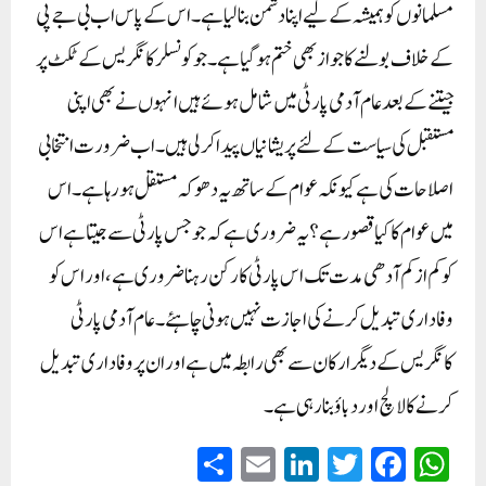
مسلمانوں کو ہمیشہ کے لیے اپنا دشمن بنا لیا ہے۔ اس کے پاس اب بی جے پی
کے خلاف بولنے کا جواز بھی ختم ہو گیا ہے۔ جو کونسلر کانگریس کے ٹکٹ پر
جیتنے کے بعد عام آدمی پارٹی میں شامل ہوئے ہیں انہوں نے بھی اپنی
مستقبل کی سیاست کے لئے پریشانیاں پیدا کر لی ہیں۔اب ضرورت انتخابی
اصلاحات کی ہے کیونکہ عوام کے ساتھ یہ دھوکہ مستقل ہو رہا ہے۔ اس
میں عوام کا کیا قصور ہے؟ یہ ضروری ہے کہ جو جس پارٹی سے جیتا ہے اس
کو کم از کم آدھی مدت تک اس پارٹی کا رکن رہنا ضروری ہے، اور اس کو
وفاداری تبدیل کرنے کی اجازت نہیں ہونی چاہئے۔ عام آدمی پارٹی
کانگریس کے دیگر ارکان سے بھی رابطہ میں ہے اور ان پر وفاداری تبدیل
کرنے کا لالچ اور دباؤ بنا رہی ہے۔
S
E
Li
T
Fa
W