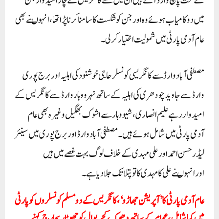
کے تحت پانچ وارڈ آتے ہیں ان میں سے کانگریس کے چار امیدوار جن
میں دوکامیاب ہوئے وہ اورجن کو شکست کا سامنا کرنا پڑا تھا، انہوںنے بھی
عام آدمی پارٹی میں شمولیت اختیار کرلی۔
مصطفی آباد وارڈ سے کانگریسی کونسلر حاجی خوشنود کی اہلیہ اور برج پوری
وارڈ سے جاوید چودھری کی اہلیہ کے ساتھ نہرووہار وارڈ سے کانگریس کے
امیدوار رہے علیم انصاری ،شیووہار سے اشوک بھگیل وغیرہ بھی عام
آدمی پارٹی میں شامل ہوئے ہیں ۔مصطفی آباد وارڈ ا وربرج پوری میں سینئر
لیڈر حسن احمد اور علی مہدی کے خلاف لوگ بہت غصے میں ہیں
اورانہوںنے علی کا مہدی کا تو پتلا تک جلا دیا ہے ۔
عام آدمی پارٹی کا ’آپریشن جھاڑو‘، کانگریس کے دو مسلم کونسلروں کو پارٹی
میں کیا شامل، عوام کے ساتھ دھوکہ،کجریوال کوچھوٹا ریچارج کہنے