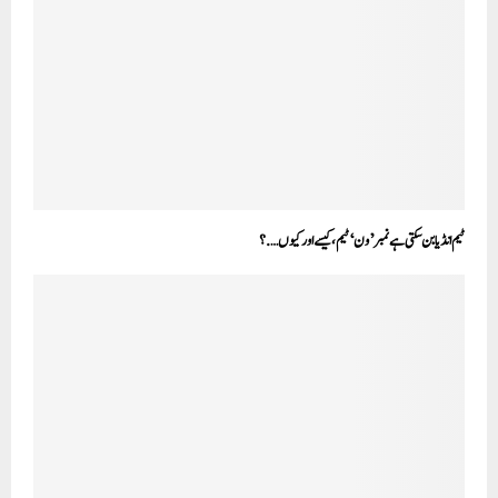
ٹیم انڈیا بن سکتی ہے نمبر’ون‘ٹیم، کیسے اور کیوں….؟