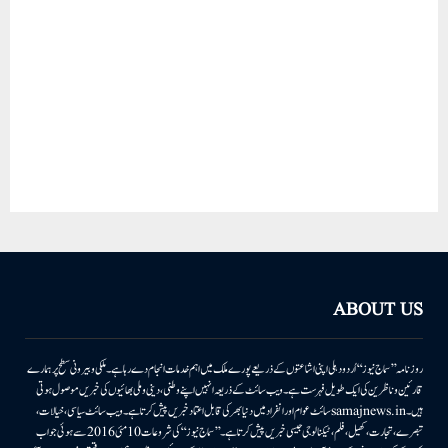
ABOUT US
روزنامہ ’’سماج نیوز‘‘ اُردو دہلی اپنی اشاعتوں کے ذریعے پورے ملک میں اہم خدمات انجام دے رہا ہے۔ ملکی وبیرونی سطح پر ہمارے
قارئین وناظرین کی ایک طویل فہرست ہے۔ ویب سائٹ کے ذریعہ انہیں اپنے وطنی، دینی وملی بھائیوں کی خبریں موصول ہوتی
ہیں۔samajnews.inسائٹ عوام اور انفراد میں دنیا بھر کی قابل اعتماد خبریں پیش کرتا ہے۔ ویب سائٹ سیاسی، خیالات،
تبصرے، تجارت، کھیل، فلم، ٹیکنالوجی جیسی خبریں پیش کرتا ہے۔ ’’سماج نیوز‘‘ کی شروعات 10مئی 2016 سے ہوئی جو اب