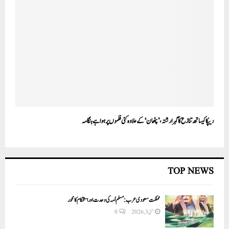
دیپکا کیساتھ تنازع کا گہرا رشتہ، ’پٹھان‘ کے علاوہ کئی فلموں پر ہوا ہے ہنگامہ
TOP NEWS
مملکت سعودی عرب: مسلم اُمہ کی وحدت اور استحکام کا محور
مئی 3, 2026
0