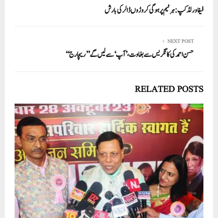
فیفا ورلڈ کپ: ہر ٹیم پر ہوگی کروڑوں ڈالر کی بارش
NEXT POST
حسن احمد کی کانگریس سے بغاوت، ’آپ‘ سے لیں گے ’’ریچارج‘‘
RELATED POSTS