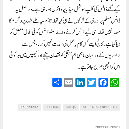
کیے گئے ڈانس کی کلپ سوشل میڈیا پر وائرل ہو رہی ہے۔ دراصل یہ
ڈانس مسلم برادری کے لڑکوں نے ہی کیا تھا۔ تاہم، یہ طے شدہ پروگرام کا
حصہ نہیں تھا۔ اسی لیے ڈانس کرنے والے اسٹوڈنٹس کو فی الحال معطل کر
دیا گیا ہے۔ کالج ایسے کسی کام یا عمل کی حمایت نہیں کرتا، جس سے
برادریوں کے درمیان باہمی ہم آہنگی کو نقصان پہنچے اور کیمپس میں ہر کوئی
اس کو اچھی طرح جانتا ہے۔
S
E
Li
T
Fa
W
ha
m
nk
wi
ce
ha
re
ail
ed
tte
bo
ts
In
r
ok
A
KARNATAKA
COLLEGE
BURQA
4 STUDENTS SUSPENDED
pp
PREVIOUS POST