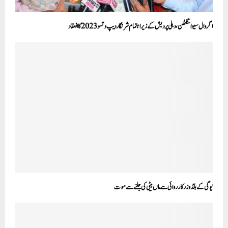
اگروال سیوا سنگٹھن، دہلی پردیش کے زیراہتمام شرنگار دیپ و تسو 2023 کا انعقاد
یوگی کے بلڈوزر کارروائی سے ماں بیٹی کی جلنے سے موت