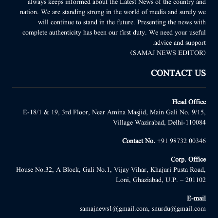
always keeps informed about the Latest News of the country and
nation. We are standing strong in the world of media and surely we
will continue to stand in the future. Presenting the news with
complete authenticity has been our first duty. We need your useful
advice and support.
(SAMAJ NEWS EDITOR)
CONTACT US
Head Office
E-18/1 & 19, 3rd Floor, Near Amina Masjid, Main Gali No. 9/15,
Village Wazirabad, Delhi-110084
Contact No.
+91 98732 00346
Corp. Office
House No.32, A Block, Gali No.1, Vijay Vihar, Khajuri Pusta Road,
Loni, Ghaziabad, U.P. – 201102
E-mail
samajnews1@gmail.com, snurdu@gmail.com