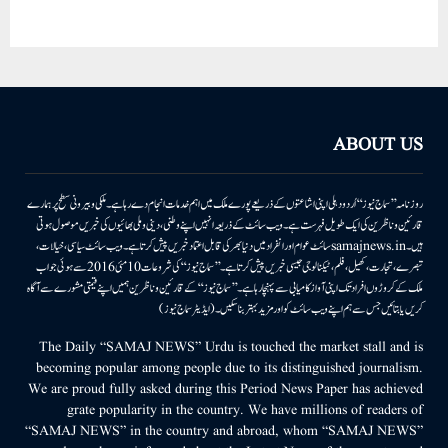
ABOUT US
روزنامہ ’’سماج نیوز‘‘ اُردو دہلی اپنی اشاعتوں کے ذریعے پورے ملک میں اہم خدمات انجام دے رہا ہے۔ ملکی وبیرونی سطح پر ہمارے
قارئین وناظرین کی ایک طویل فہرست ہے۔ ویب سائٹ کے ذریعہ انہیں اپنے وطنی، دینی وملی بھائیوں کی خبریں موصول ہوتی
ہیں۔samajnews.inسائٹ عوام اور انفراد میں دنیا بھر کی قابل اعتماد خبریں پیش کرتا ہے۔ ویب سائٹ سیاسی، خیالات،
تبصرے، تجارت، کھیل، فلم، ٹیکنالوجی جیسی خبریں پیش کرتا ہے۔ ’’سماج نیوز‘‘ کی شروعات 10مئی 2016 سے ہوئی جو اب
ملک کے کروڑوں افراد تک اپنی آواز کامیابی سے پہنچا رہا ہے۔ ’’سماج نیوز‘‘ کے قارئین وناظرین ہمیں اپنے قیمتی مشورے سے آگاہ
کریں یا بتائیں جس سے ہم اپنے ویب سائٹ کو اور مزید بہتر بناسکیں۔ (ایڈیٹر سماج نیوز)
The Daily “SAMAJ NEWS” Urdu is touched the market stall and is
becoming popular among people due to its distinguished journalism.
We are proud fully asked during this Period News Paper has achieved
grate popularity in the country. We have millions of readers of
“SAMAJ NEWS” in the country and abroad, whom “SAMAJ NEWS”