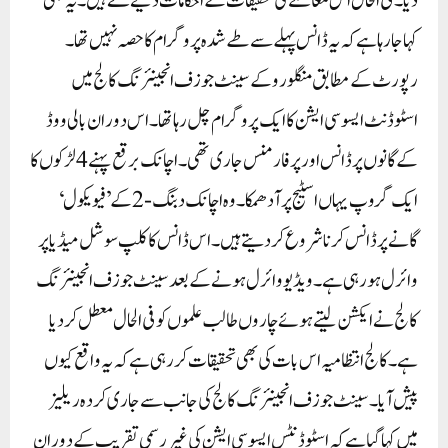
دیا۔ فی الحال اس معاملے کی تحقیقات کے احکامات دیے گئے ہیں۔ یہ بھی
کہا جا رہا ہے کہ یہ ڈانس پہلے سے طے شدہ پروگرام کا حصہ نہیں تھا۔
رپورٹ کے مطابق منگلورو کے سینٹ جوزف انجینئرنگ کالج میں
اسٹوڈنٹ ایسوسی ایشن کا ایک پروگرام چل رہا تھا۔ اس دوران بالی ووڈ
کے گانوں پر ڈانس اور پرفارمنس جاری تھی۔ اچانک برقع پہنے 4 لڑکوں کا
ایک گروپ یہاں اسٹیج پر آ دھمکا۔ وہ اچانک دبنگ-2 کے ’فیویکول‘
گانے پر ڈانس کرنا شروع کر دیتے ہیں۔ اس ڈانس کا کلپ سوشل میڈیا پر
وائرل ہو رہی ہے۔ویڈیو وائرل ہونے کے بعد سینٹ جوزف انجینئرنگ
کالج نے ایکشن لیتے ہوئے چاروں طالب علموں کو فی الحال معطل کر دیا
ہے۔ کالج انتظامیہ اس بات کی بھی تحقیقات کر رہی ہے کہ یہ واقع کیوں
پیش آیا۔سینٹ جوزف انجینئرنگ کالج کی جانب سے جاری کردہ ریلیز
میں کہا گیا ہے کہ اسٹوڈنٹس ایسوسی ایشن کی غیر رسمی تقریب کے دوران