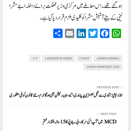
ہو گئے تھے۔ اس معاملے میں مرکزی وزیر مملکت برائے داخلہ اجے مشرا
ٹینی کے بیٹے آشیش مشرا کو کلیدی ملزم قرار دیا گیا ہے۔
S
E
Li
T
Fa
W
ha
m
nk
wi
ce
ha
re
ail
ed
tte
bo
ts
In
r
ok
A
U.P.
LAKHIMPUR KHERI
COURT
ASHISH MISHRA
pp
UNION MINISTER'S SON
PREVIOUS POST
انڈونیشیا:شادی سے قبل ہمبستری پر پابندی، ’لیو-اِن رلیشن بھی ہوگا جرم، نئے قانون کو ملی منظوری
NEXT POST
MCD میں ’آپ‘ کی سرکار، بی جے پی کا 15سالہ اقتدار ختم