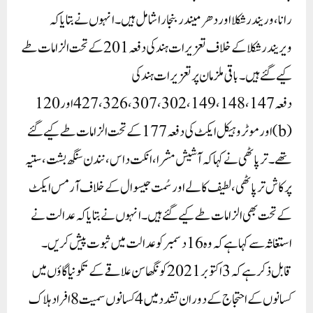
رانا، وریندر شکلا اور دھرمیندر بنجارا شامل ہیں۔انہوں نے بتایا کہ
ویریندر شکلا کے خلاف تعزیرات ہند کی دفعہ 201 کے تحت الزامات طے
کیے گئے ہیں۔ باقی ملزمان پر تعزیرات ہند کی
دفعہ 147، 148، 149، 302، 307، 326، 427 اور 120
(b) اور موٹر وہیکل ایکٹ کی دفعہ 177 کے تحت الزامات طے کیے گئے
تھے۔ ترپاٹھی نے کہا کہ آشیش مشرا، انکت داس، نندن سنگھ بشت، ستیہ
پرکاش ترپاٹھی، لطیف کالے اور سُمت جیسوال کے خلاف آرمس ایکٹ
کے تحت بھی الزامات طے کیے گئے ہیں۔ انہوں نے بتایا کہ عدالت نے
استغاثہ سے کہا ہے کہ وہ 16 دسمبر کو عدالت میں ثبوت پیش کریں۔
قابل ذکر ہے کہ 3 اکتوبر 2021 کو نگھاسن علاقے کے تکونیا گاؤں میں
کسانوں کے احتجاج کے دوران تشدد میں 4 کسانوں سمیت 8 افراد ہلاک