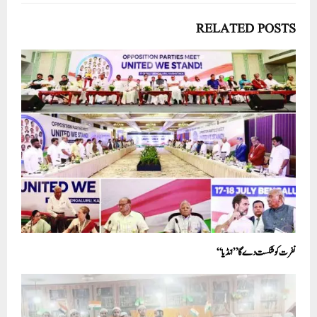
RELATED POSTS
نفرت کو شکست دے گا ’’انڈیا‘‘