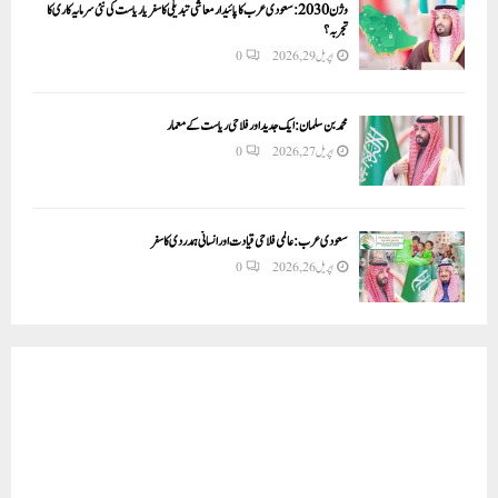
وژن 2030:سعودی عرب کا پائیدار معاشی تبدیلی کا سفر یا ریاست کی نئی سرمایہ کاری کا
تجربہ؟
اپریل 29, 2026
0
محمد بن سلمان: ایک جدید اور فلاحی ریاست کے معمار
اپریل 27, 2026
0
سعودی عرب: عالمی فلاحی قیادت اور انسانی ہمدردی کا سفر
اپریل 26, 2026
0