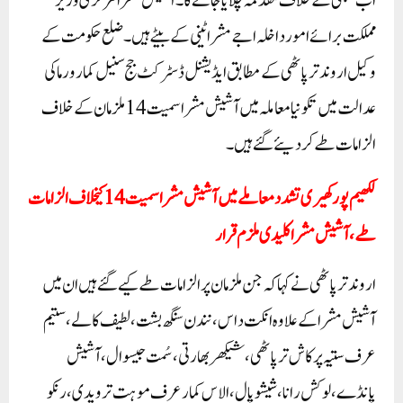
اب سبھی کے خلاف مقدمہ چلایا جائے گا ۔ آشیش مشرا مرکزی وزیر
مملکت برائے امور داخلہ اجے مشرا ٹینی کے بیٹے ہیں۔ ضلع حکومت کے
وکیل اروند ترپاٹھی کے مطابق ایڈیشنل ڈسٹرکٹ جج سنیل کمار ورما کی
عدالت میں تکونیا معاملہ میں آشیش مشرا سمیت 14 ملزمان کے خلاف
الزامات طے کر دیئے گئے ہیں۔
لکھیم پور کھیری تشدد معاملے میں آشیش مشرا سمیت 14 کیخلاف الزامات
طے،آشیش مشرا کلیدی ملزم قرار
اروند ترپاٹھی نے کہا کہ جن ملزمان پر الزامات طے کیے گئے ہیں ان میں
آشیش مشرا کے علاوہ انکت داس، نندن سنگھ بشت، لطیف کالے، ستیم
عرف ستیہ پرکاش ترپاٹھی، شیکھر بھارتی، سُمت جیسوال، آشیش
پانڈے، لوکش رانا، شیشوپال، الاس کمار عرف موہت ترویدی، رنکو