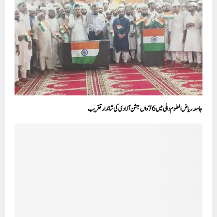
جامعہ ریاض العلوم دہلی میں 76واں جشن آزادی کی شاندار تقریب