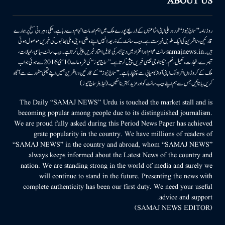
ABOUT US
روزنامہ ’’سماج نیوز‘‘ اُردو دہلی اپنی اشاعتوں کے ذریعے پورے ملک میں اہم خدمات انجام دے رہا ہے۔ ملکی وبیرونی سطح پر ہمارے
قارئین وناظرین کی ایک طویل فہرست ہے۔ ویب سائٹ کے ذریعہ انہیں اپنے وطنی، دینی وملی بھائیوں کی خبریں موصول ہوتی
ہیں۔samajnews.inسائٹ عوام اور انفراد میں دنیا بھر کی قابل اعتماد خبریں پیش کرتا ہے۔ ویب سائٹ سیاسی، خیالات،
تبصرے، تجارت، کھیل، فلم، ٹیکنالوجی جیسی خبریں پیش کرتا ہے۔ ’’سماج نیوز‘‘ کی شروعات 10مئی 2016 سے ہوئی جو اب
ملک کے کروڑوں افراد تک اپنی آواز کامیابی سے پہنچا رہا ہے۔ ’’سماج نیوز‘‘ کے قارئین وناظرین ہمیں اپنے قیمتی مشورے سے آگاہ
کریں یا بتائیں جس سے ہم اپنے ویب سائٹ کو اور مزید بہتر بناسکیں۔ (ایڈیٹر سماج نیوز)
The Daily “SAMAJ NEWS” Urdu is touched the market stall and is
becoming popular among people due to its distinguished journalism.
We are proud fully asked during this Period News Paper has achieved
grate popularity in the country. We have millions of readers of
“SAMAJ NEWS” in the country and abroad, whom “SAMAJ NEWS”
always keeps informed about the Latest News of the country and
nation. We are standing strong in the world of media and surely we
will continue to stand in the future. Presenting the news with
complete authenticity has been our first duty. We need your useful
advice and support.
(SAMAJ NEWS EDITOR)