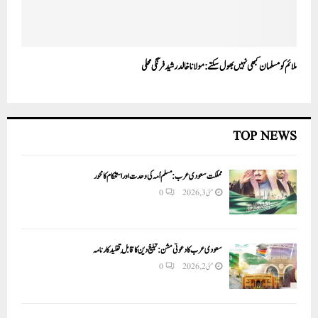
ملائم کو مسلمان کبھی نہیں بھول سکتے: مولانا خالد رشید فرنگی محلی
TOP NEWS
مملکت سعودی عرب: مسلم اُمہ کی وحدت اور استحکام کا محور
مئی 3, 2026
0
سعودی عرب کا دعوتی مشن: تبلیغ دین کا قابلِ تقلید کارنامہ
مئی 2, 2026
0