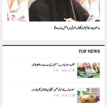
بدعنوان اور ظالم افراد کیخلاف لڑائی میرا اصل ہدف ہو گا
TOP NEWS
مملکت سعودی عرب: مسلم اُمہ کی وحدت اور استحکام کا محور
مئی 3, 2026
0
سعودی عرب کا دعوتی مشن: تبلیغ دین کا قابلِ تقلید کارنامہ
مئی 2, 2026
0