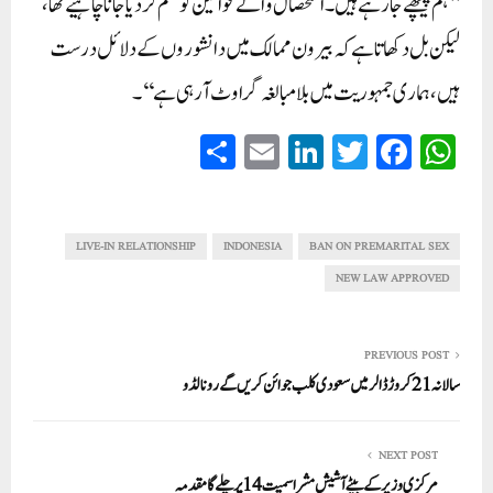
’’ہم پیچھے جا رہے ہیں۔ استحصال والے قوانین کو ختم کر دیا جانا چاہیے تھا،
لیکن بل دکھاتا ہے کہ بیرون ممالک میں دانشوروں کے دلائل درست
ہیں، ہماری جمہوریت میں بلامبالغہ گراوٹ آ رہی ہے‘‘۔
S
E
Li
T
Fa
W
ha
m
nk
wi
ce
ha
re
ail
ed
tte
bo
ts
In
r
ok
A
LIVE-IN RELATIONSHIP
INDONESIA
BAN ON PREMARITAL SEX
pp
NEW LAW APPROVED
PREVIOUS POST
سالانہ21کروڑ ڈالر میں سعودی کلب جوائن کریں گے رونالڈو
NEXT POST
مرکزی وزیر کے بیٹے آشیش مشرا سمیت 14 پر چلے گا مقدمہ