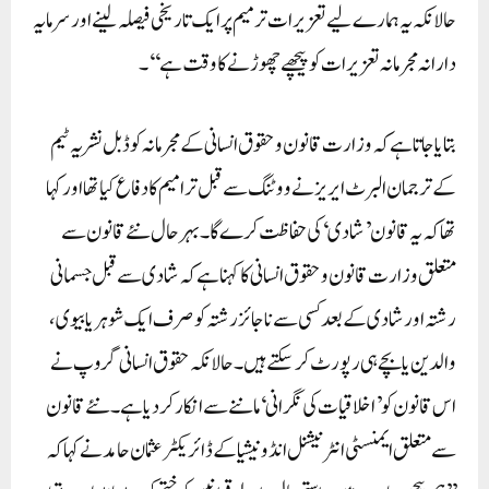
حالانکہ یہ ہمارے لیے تعزیرات ترمیم پر ایک تاریخی فیصلہ لینے اور سرمایہ
دارانہ مجرمانہ تعزیرات کو پیچھے چھوڑنے کا وقت ہے‘‘۔
بتایا جاتا ہے کہ وزارت قانون و حقوق انسانی کے مجرمانہ کوڈ بل نشریہ ٹیم
کے ترجمان البرٹ ایریز نے ووٹنگ سے قبل ترامیم کا دفاع کیا تھا اور کہا
تھا کہ یہ قانون ’شادی‘ کی حفاظت کرے گا۔ بہرحال نئے قانون سے
متعلق وزارت قانون و حقوق انسانی کا کہنا ہے کہ شادی سے قبل جسمانی
رشتہ اور شادی کے بعد کسی سے ناجائز رشتہ کو صرف ایک شوہر یا بیوی،
والدین یا بچے ہی رپورٹ کر سکتے ہیں۔ حالانکہ حقوق انسانی گروپ نے
اس قانون کو ’اخلاقیات کی نگرانی‘ ماننے سے انکار کر دیا ہے۔نئے قانون
سے متعلق ایمنسٹی انٹرنیشنل انڈونیشیا کے ڈائریکٹر عثمان حامد نے کہا کہ