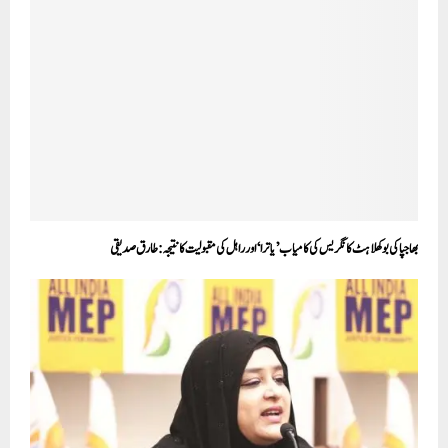
بھاجپا کی بوکھلاہٹ کانگریس کی کامیاب ’یاترا‘ اور راہل کی مقبولیت کا نتیجہ:طارق صدیقی