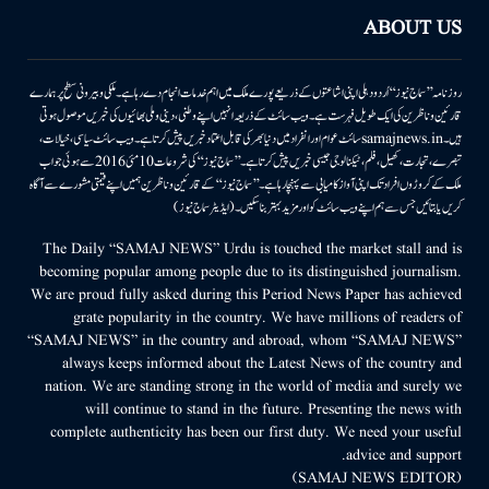
ABOUT US
روزنامہ ’’سماج نیوز‘‘ اُردو دہلی اپنی اشاعتوں کے ذریعے پورے ملک میں اہم خدمات انجام دے رہا ہے۔ ملکی وبیرونی سطح پر ہمارے
قارئین وناظرین کی ایک طویل فہرست ہے۔ ویب سائٹ کے ذریعہ انہیں اپنے وطنی، دینی وملی بھائیوں کی خبریں موصول ہوتی
ہیں۔samajnews.inسائٹ عوام اور انفراد میں دنیا بھر کی قابل اعتماد خبریں پیش کرتا ہے۔ ویب سائٹ سیاسی، خیالات،
تبصرے، تجارت، کھیل، فلم، ٹیکنالوجی جیسی خبریں پیش کرتا ہے۔ ’’سماج نیوز‘‘ کی شروعات 10مئی 2016 سے ہوئی جو اب
ملک کے کروڑوں افراد تک اپنی آواز کامیابی سے پہنچا رہا ہے۔ ’’سماج نیوز‘‘ کے قارئین وناظرین ہمیں اپنے قیمتی مشورے سے آگاہ
کریں یا بتائیں جس سے ہم اپنے ویب سائٹ کو اور مزید بہتر بناسکیں۔ (ایڈیٹر سماج نیوز)
The Daily “SAMAJ NEWS” Urdu is touched the market stall and is
becoming popular among people due to its distinguished journalism.
We are proud fully asked during this Period News Paper has achieved
grate popularity in the country. We have millions of readers of
“SAMAJ NEWS” in the country and abroad, whom “SAMAJ NEWS”
always keeps informed about the Latest News of the country and
nation. We are standing strong in the world of media and surely we
will continue to stand in the future. Presenting the news with
complete authenticity has been our first duty. We need your useful
advice and support.
(SAMAJ NEWS EDITOR)