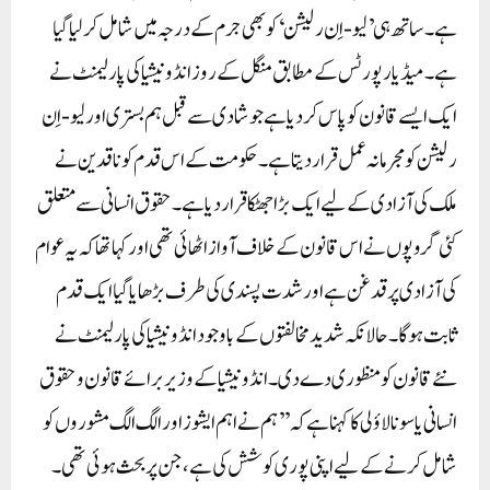
ہے۔ ساتھ ہی ’لیو-اِن رلیشن‘ کو بھی جرم کے درجہ میں شامل کر لیا گیا
ہے۔میڈیا رپورٹس کے مطابق منگل کے روز انڈونیشیا کی پارلیمنٹ نے
ایک ایسے قانون کو پاس کر دیا ہے جو شادی سے قبل ہم بستری اور لیو-اِن
رلیشن کو مجرمانہ عمل قرار دیتا ہے۔ حکومت کے اس قدم کو ناقدین نے
ملک کی آزادی کے لیے ایک بڑا جھٹکا قرار دیا ہے۔ حقوق انسانی سے متعلق
کئی گروپوں نے اس قانون کے خلاف آواز اٹھائی تھی اور کہا تھا کہ یہ عوام
کی آزادی پر قدغن ہے اور شدت پسندی کی طرف بڑھایا گیا ایک قدم
ثابت ہوگا۔ حالانکہ شدید مخالفتوں کے باوجود انڈونیشیا کی پارلیمنٹ نے
نئے قانون کو منظوری دے دی۔انڈونیشیا کے وزیر برائے قانون و حقوق
انسانی یاسونا لاؤلی کا کہنا ہے کہ ’’ہم نے اہم ایشوز اور الگ الگ مشوروں کو
شامل کرنے کے لیے اپنی پوری کوشش کی ہے، جن پر بحث ہوئی تھی۔