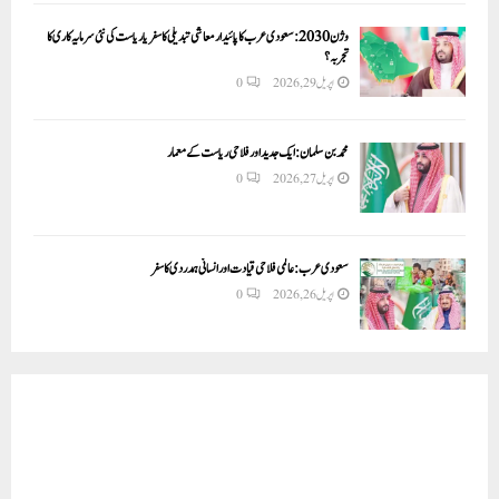
وژن 2030:سعودی عرب کا پائیدار معاشی تبدیلی کا سفر یا ریاست کی نئی سرمایہ کاری کا
تجربہ؟
اپریل 29, 2026
0
محمد بن سلمان: ایک جدید اور فلاحی ریاست کے معمار
اپریل 27, 2026
0
سعودی عرب: عالمی فلاحی قیادت اور انسانی ہمدردی کا سفر
اپریل 26, 2026
0