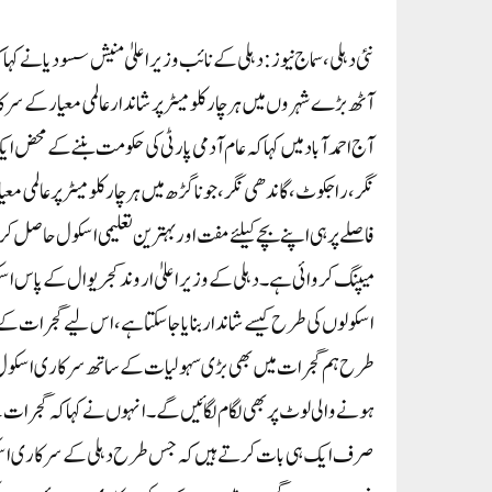
نئی دہلی، سماج نیوز : دہلی کے نائب وزیر اعلیٰ منیش سسودیا نے
آٹھ بڑے شہروں میں ہر چار کلومیٹر پر شاندارعالمی معیار کے س
آج احمد آباد میں کہا کہ عام آدمی پارٹی کی حکومت بننے کے محض
نگر، راجکوٹ، گاندھی نگر، جوناگڑھ میں ہرچارکلومیٹرپر عالمی مع
فاصلے پرہی اپنے بچے کیلئے مفت اور بہترین تعلیمی اسکول حاصل 
میپنگ کروائی ہے ۔ دہلی کے وزیر اعلیٰ اروند کجریوال کے پاس ا
اسکولوں کی طرح کیسے شاندار بنایا جاسکتا ہے ، اس لیے گجرات کے ع
طرح ہم گجرات میں بھی بڑی سہولیات کے ساتھ سرکاری اسکول ب
ہونے والی لوٹ پر بھی لگام لگائیں گے ۔ انہوں نے کہا کہ گجر
صرف ایک ہی بات کرتے ہیں کہ جس طرح دہلی کے سرکاری اسکو