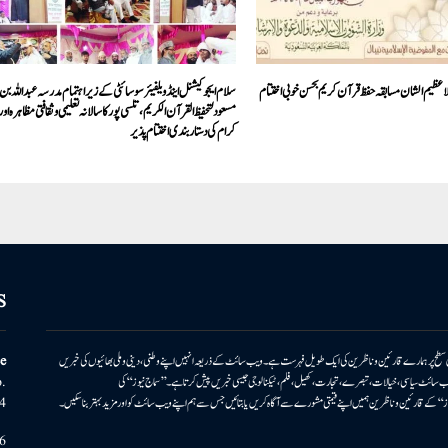
لا عظیم الشان مسابقہ حفظ قرآن کریم بحسن خوبی اختتام
سلام ایجوکیشنل اینڈ ویلفیئر سوسائٹی کے زیر اہتمام مدرسہ عبداللہ بن
مسعود لتحفیظ القرآن الکریم، تلسی پور کا سالانہ تعلیمی وثقافتی مظاہرہ او
کرام کی دستاربندی اختتام پذیر
S
ونی سطح پر ہمارے قارئین وناظرین کی ایک طویل فہرست ہے۔ ویب سائٹ کے ذریعہ انہیں اپنے وطنی، دینی وملی بھائیوں کی خبریں
e
بریں پیش کرتا ہے۔ ویب سائٹ سیاسی، خیالات، تبصرے، تجارت، کھیل، فلم، ٹیکنالوجی جیسی خبریں پیش کرتا ہے۔ ’’سماج نیوز‘‘ کی
.
۔ ’’سماج نیوز‘‘ کے قارئین وناظرین ہمیں اپنے قیمتی مشورے سے آگاہ کریں یا بتائیں جس سے ہم اپنے ویب سائٹ کو اور مزید بہتر بناسکیں۔
4
6