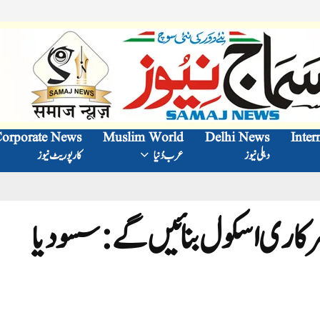
orporate News
Muslim World
Delhi News
Inter
دہلی نیوز
عرب دُنیا
کارپوریٹ نیوز
رکاری اسکول بنائیں گے :سسودیا