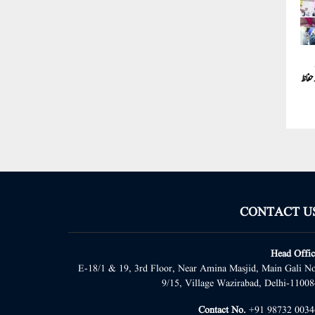
ر حفاظ
CONTACT U
Head Offic
E-18/1 & 19, 3rd Floor, Near Amina Masjid, Main Gali No
9/15, Village Wazirabad, Delhi-11008
Contact No.
+91 98732 0034