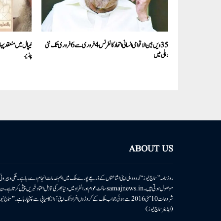
35ویں بین الاقوامی انسانی اتحاد کانفرنس 4فروری سے 6 فروری تک نئی
نیپال میں منعقد پہ
دہلی میں
پذیر
ABOUT US
روزنامہ ’’سماج نیوز‘‘ اُردو دہلی اپنی اشاعتوں کے ذریعے پورے ملک میں اہم خدمات انجام دے رہا ہے۔ ملکی وبیر
موصول ہوتی ہیں۔samajnews.inسائٹ عوام اور انفراد میں دنیا بھر کی قابل اعتماد خ
شروعات 10مئی 2016 سے ہوئی جو اب ملک کے کروڑوں افراد تک اپنی آواز کامیابی سے پہنچا رہا ہے
(ایڈیٹر سماج نیوز)