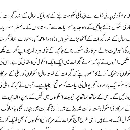
 کہا کہ عام آدمی پارٹی (اے اے پی) کی حکومت بننے کے بعد ایک سال کے اندر گجرات 
رکاری اسکول بنائے جائیں گے ، جو جدید سہولیات سے آراستہ ہوں گے ۔مسٹر سسودیا 
 ایک سال کے اندر گجرات کے آٹھ بڑے شہروں وڈودرا، احمد آباد، سورت، بھاو نگر، جا
یار کی سہولیات والے سرکاری اسکول بنائے جائیں گے تاکہ ہر والدین اپنے گھر سے کچھ
کر سکیں۔ انہوں نے کہا کہ ہم نے گجرات میں ایک ایک اسکول کی اسٹڈی کی ہے ، اس کی
سکولوں کو ٹھیک کرنے کا منصوبہ ہے کہ گجرات کے خستہ حال اسکولوں کو دہلی کے سرک
وام کو ایک بار اروند کجریوال کی سیاست کو موقع دینا چاہیے ۔انہوں نے کہا کہ دہلی کی
نائیں گے ۔ اس کے ساتھ ساتھ پرائیویٹ اسکولوں میں فیس کے نام پر والدین سے
ات کے سرکاری اسکول خستہ حالت میں پڑے ہیں۔ آج گجرات میں جہاں بھی جاؤ، لوگ
ل ٹھیک ہوئے ہیں، اسی طرح آج گجرات کے سرکاری اسکولوں کو بھی ٹھیک کرنے