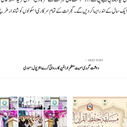
 ایک سال کے اندر ایسا کر دیں گے۔گجرات کے تمام سرکاری اسکولوں کو شاندار طریق
NEXT POST
دہشت گردی سمیت منظم جرائم پر کارروائی کرے انٹرپول:مودی