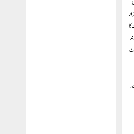
ی
ہا کہ گجرات کے 48000 سرکاری اسکولوں میں 53 لاکھ بچے پڑھ رہے ہیں۔ ان 48 ہزار میں سے 32 ہزار
مت کا
ند
سٹ
گے۔