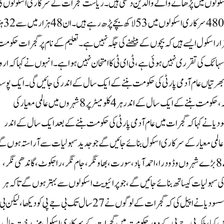
سکولوں میں پڑھانے والے والدین دکھی ہیں۔ ریاست گجرات کے سرکاری اسکولوں ک
حالت بیان کرتے ہوئے مسٹر سسودیا نے ک
اری اسکولوں کی حالت انتہائی خستہ ہے اور ان میں سے 18 ہزار اسکول ایسے ہیں کہ بچوں کے بیٹھنے کی جگہ نہیں ہے۔ تعلیم کے نام پر گجرات حکو
ہائک کی تقرری نہیں ہوئی ہے، ٹی ای ٹی کا امتحان نہیں ہوا ہے۔ انہوں نے کہا کہ ارو
م بھرتیاں عام آدمی پارٹی کی حکومت بننے کے ایک سال کے اندر کی جائیں گی۔ایک پو
بھی خالی نہیں رہے گی۔ اروند کیجریوال کا گجرات کے لیے بڑا تحفہ، حکومت بننے کے ایک سال کے اندر ہر 4کلومیٹر پر 8 شہروں میں عالمی معیار کی
 نے کہا کہ گجرات میں عام آدمی پارٹی کی حکومت بننے کے بعد ایک سال کے اندر
میٹر کے فاصلے پر پرتعیش عالمی معیار کے سرکاری اسکول بنائے جائیں گے جو جدید سہولیات سے آراستہ ہوں 
عام آدمی پارٹی کی حکومت بننے کے ایک سال کے اندر گجرات کے 8بڑے شہروں وڈودرا، احمد آباد،سورت، بھاو نگر، جام نگر، راجکوٹ، گاندھی نگر،
عالمی معیار کی سہولیات کیساتھ بنائے جائیں گے، جو پرائیویٹ اسکولوں سے بہتر ہوں گے تاکہ ہر
والدین اپنے بچے کو مفت اور بہترین تعلیم حاصل کرسکیں۔مسٹر سسودیا نے اپیل کی کہ گجرات کے لوگوں نے 27 سال تک بی جے پی کو دیکھا، لیکن بی
یں کیا، بلکہ بی جے پی کے دور حکومت میں گجرات کے سرکاری اسکول مزید خستہ حال