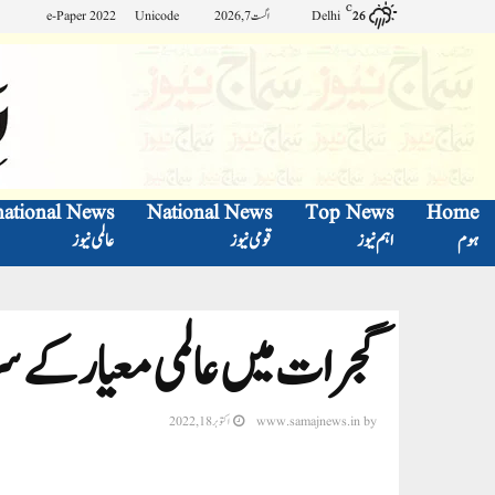
C
Delhi
اگست 7, 2026
Unicode
e-Paper 2022
26
national News
National News
Top News
Home
ہوم
اہم نیوز
قومی نیوز
عالمی نیوز
گجرات میں عالمی معیار کے س
by
www.samajnews.in
اکتوبر 18, 2022