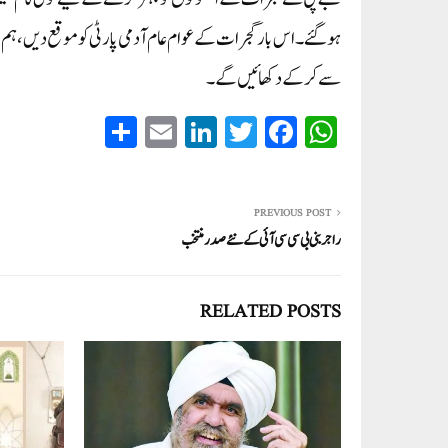
ہوگئے۔ اس بار گجرات کے عوام عام آدمی پارٹی کو موقع دیں، ہم
سے کر کے دکھائیں گے۔
S
E
Li
T
Fa
W
ha
m
nk
wi
ce
ha
re
ail
ed
tte
bo
ts
In
r
ok
A
PREVIOUS POST
راجر بنی بی سی سی آئی کے نئے صدر منتخب
pp
RELATED POSTS