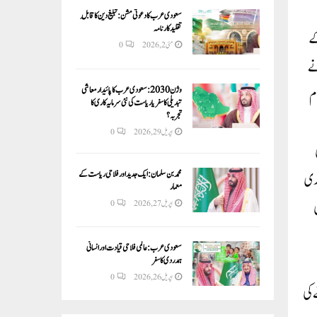
سعودی عرب کا دعوتی مشن: تبلیغ دین کا قابلِ
تقلید کارنامہ
کے
مئی 2, 2026
0
نے
وژن 2030:سعودی عرب کا پائیدار معاشی
م
تبدیلی کا سفر یا ریاست کی نئی سرمایہ کاری کا
تجربہ؟
اپریل 29, 2026
0
محمد بن سلمان: ایک جدید اور فلاحی ریاست کے
اری
معمار
اپریل 27, 2026
0
سعودی عرب: عالمی فلاحی قیادت اور انسانی
ہمدردی کا سفر
اپریل 26, 2026
0
 کی