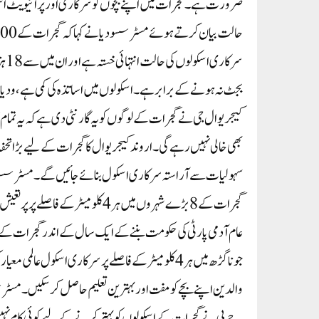
ضرورت ہے ۔ گجرات میں اپنے بچوں کو سرکاری اور پرائیویٹ ا
سرک
بجٹ نہ ہونے کے برابر ہے۔ اسکولوں میں اساتذہ کی کمی ہے، ودیا س
کیجریوال جی نے گجرات کے لوگوں کو یہ گارنٹی دی ہے کہ یہ تما
سہولیات سے آراستہ سرکاری اسکول بنائے جائیں گے۔مسٹر سسودیا
گجرات کے 8 بڑے شہروں میں ہر 4کلو
جوناگڑھ میں ہر 4کلومیٹر کے فاصلے پر سرکاری اسکول 
جے پی نے گجرات کے اسکولوں کو بہتر کرنے کے لیے کوئی کام نہ