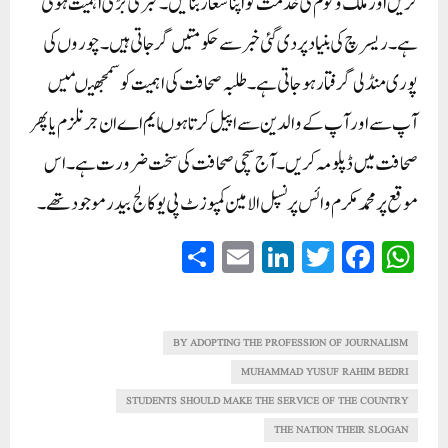
کریں اور ملک وقوم کی خدمت کو اپناشعار بنائیں۔ خبر کی بڑی اہمیت ہوتی
ہے۔ ریسرچ کی بنیادپر دی گئی خبر سے حکومتیں گر جاتی ہیں۔ چوروں کی
پوری منڈلی گرفتار ہوجاتی ہے۔ طلبہ صحافت کی اہمیت کو سمجھیںمیں
آپ سے اور آپ کے والدین سے اپیل کرتاہوںایم اے ان جرنلزم یاپھر
صحافت میں ڈپلومہ کریں۔ آج سچی صحافت کی سخت ضرورت ہے۔ اس
موقع پر محمد مکرم وائس پرنسپل الامین کمپوزٹ پی یوکالج بیدر موجودتھے۔
S
E
Li
T
Fa
W
ha
m
nk
wi
ce
ha
re
ail
ed
tte
bo
ts
In
r
ok
A
BY ADOPTING THE PROFESSION OF JOURNALISM
pp
MUHAMMAD YUSUF RAHIM BEDRI
STUDENTS SHOULD MAKE THE SERVICE OF THE COUNTRY
THE NATION THEIR SLOGAN