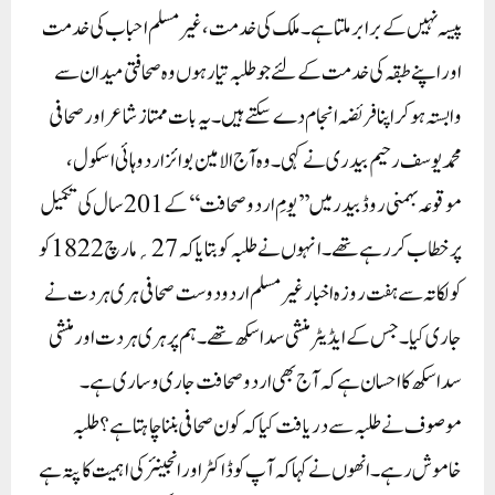
پیسہ نہیں کے برابرملتاہے ۔ملک کی خدمت ، غیرمسلم احباب کی خدمت
اور اپنے طبقہ کی خدمت کے لئے جوطلبہ تیار ہوں وہ صحافتی میدان سے
وابستہ ہوکر اپنافریضہ انجام دے سکتے ہیں۔ یہ بات ممتاز شاعراورصحافی
محمدیوسف رحیم بیدری نے کہی۔ وہ آج الامین بوائز اردوہائی اسکول ،
موقوعہ بہمنی روڈ بیدر میں ’’یومِ اردو صحافت ‘‘ کے 201سال کی تکمیل
پر خطاب کررہے تھے۔ انہوں نے طلبہ کو بتایاکہ 27؍مارچ 1822کو
کولکاتہ سے ہفت روزہ اخبار غیرمسلم اردو دوست صحافی ہری ہردت نے
جاری کیا۔ جس کے ایڈیٹر منشی سداسکھ تھے۔ ہم پر ہری ہردت اور منشی
سداسکھ کااحسان ہے کہ آج بھی اردو صحافت جاری وساری ہے۔
موصوف نے طلبہ سے دریافت کیاکہ کون صحافی بننا چاہتاہے؟ طلبہ
خاموش رہے ۔ انھوں نے کہاکہ آپ کو ڈاکٹر اور انجینئر کی اہمیت کاپتہ ہے