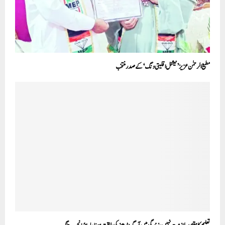
مطیع الرحمٰن عزیز ’نیشنل اقلیتی ونگ‘ کے صدر منتخب