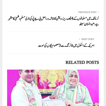
PREVIOUS POST
کرناٹک میں مسلمانوں کے 4فیصد ریزرویشن کا خاتمہ دراصل بی جے پی کی ازلی مسلم دشمنی کا مظہر
ہے: عبدالمنان سیٹھ
NEXT POST
امریکہ کے اسکول میں فائرنگ سے 3معصوم بچوں کی موت
RELATED POSTS