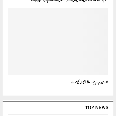
تعلیم کا مقصد ملازمت نہیں، زندگی میں آگے بڑھنے کی طاقت ہونا چاہئے:نجیب جنگ
کف سیرپ پینے سے 18بچوں کی موت
TOP NEWS