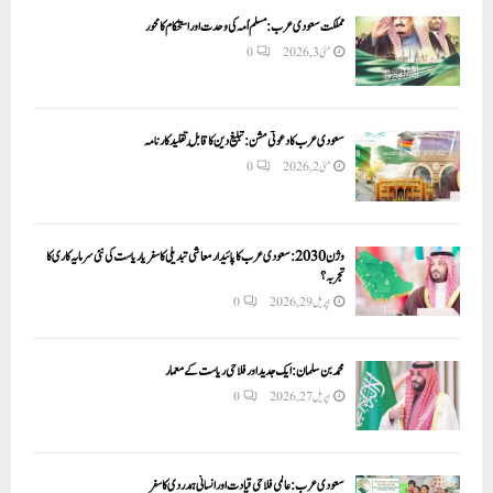
مملکت سعودی عرب: مسلم اُمہ کی وحدت اور استحکام کا محور
مئی 3, 2026
0
سعودی عرب کا دعوتی مشن: تبلیغ دین کا قابلِ تقلید کارنامہ
مئی 2, 2026
0
وژن 2030:سعودی عرب کا پائیدار معاشی تبدیلی کا سفر یا ریاست کی نئی سرمایہ کاری کا
تجربہ؟
اپریل 29, 2026
0
محمد بن سلمان: ایک جدید اور فلاحی ریاست کے معمار
اپریل 27, 2026
0
سعودی عرب: عالمی فلاحی قیادت اور انسانی ہمدردی کا سفر