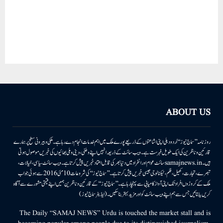
ABOUT US
روزنامہ ’’سماج نیوز‘‘ اُردو دہلی اپنی اشاعتوں کے ذریعے پورے ملک میں اہم خدمات انجام دے رہا ہے۔ ملکی وبیرونی سطح پر ہمارے
قارئین وناظرین کی ایک طویل فہرست ہے۔ ویب سائٹ کے ذریعہ انہیں اپنے وطنی، دینی وملی بھائیوں کی خبریں موصول ہوتی
ہیں۔samajnews.inسائٹ عوام اور انفراد میں دنیا بھر کی قابل اعتماد خبریں پیش کرتا ہے۔ ویب سائٹ سیاسی، خیالات،
تبصرے، تجارت، کھیل، فلم، ٹیکنالوجی جیسی خبریں پیش کرتا ہے۔ ’’سماج نیوز‘‘ کی شروعات 10مئی 2016 سے ہوئی جو اب
ملک کے کروڑوں افراد تک اپنی آواز کامیابی سے پہنچا رہا ہے۔ ’’سماج نیوز‘‘ کے قارئین وناظرین ہمیں اپنے قیمتی مشورے سے آگاہ
کریں یا بتائیں جس سے ہم اپنے ویب سائٹ کو اور مزید بہتر بناسکیں۔ (ایڈیٹر سماج نیوز)
The Daily “SAMAJ NEWS” Urdu is touched the market stall and is