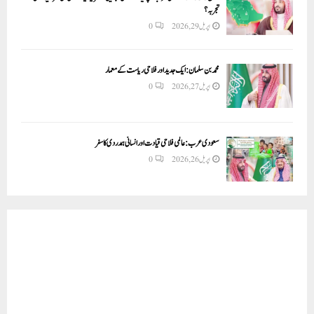
تجربہ؟
اپریل 29, 2026
0
محمد بن سلمان: ایک جدید اور فلاحی ریاست کے معمار
اپریل 27, 2026
0
سعودی عرب: عالمی فلاحی قیادت اور انسانی ہمدردی کا سفر
اپریل 26, 2026
0