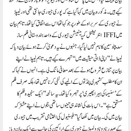
بیان ٹویٹ کیا، جس میں پاسکل شاونیس اور جیویر انگولو بارٹورن نے دستخط
کیے ہیں۔ مذکورہ بیان میں کہا گیا ہے کہ پوری جیوری جانتی تھی اور لیپڈ
نے جیوری کے سربراہ کے طور پر جو کہا تھا اس سے اتفاق کیا تھا۔ تاہم بیان
میں IFFI انٹرنیشنل کمپیٹیشن جیوری کے واحد ہندوستانی فلم ساز
سدیپٹو سین کا نام نہیں لیا گیا، جنہوں نے یہ دعویٰ کرتے ہوئے بیان دیا کہ
لیپڈ نے ’’اپنی ذاتی حیثیت میں‘‘ تبصرے کیے ہیں۔ تاہم لیپڈ نے اپنے
بیان پر تنازع شروع ہونے کے بعد معافی مانگ لی ہے۔ انہوں نے کہا کہ
ان کا مطلب کشمیری پنڈتوں کے المیے کی نفی کرنا نہیں تھا، بلکہ صرف فلم
کے ’سنیما کی ہیرا پھیری‘ پر تبصرہ کیا تھا۔ یہ سانحہ ’’ایک سنجیدہ فلم کا
مستحق ہے‘‘۔ اس بات کی نشاندہی تینوں ساتھی ججوں نے اپنے مشترکہ
بیان میں کی۔ بیان میں لکھا گیا’’فیسٹیول کی اختتامی تقریب میں جیوری
کے صدر نادو نادو لیپڈ نے جیوری کے اراکین کی جانب سے ایک بیان دیا: