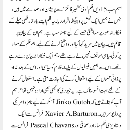
‘ہم سب 15ویں فلم ’دی کشمیر فائلز‘ سے پریشان اور صدمے میں ہیں،
جس نے ہمیں ایک فحش پروپیگنڈہ قرار دیا۔ یہ فلم ایسے باوقار فلمی میلے کے
فنکارانہ طور پر مسابقتی حصے کے لیے نامناسب ہے۔ ہم ان کے بیان پر
قائم ہیں۔بیان میں مزید کہا گیا اور واضح کرنے کے لیے، ہم فلم کے مواد
پر کوئی سیاسی موقف نہیں لے رہے تھے، ہم ایک فنکارانہ بیان دے رہے
تھے۔ اس سے ہمیں فیسٹیول کے پلیٹ فارم کو سیاسی اور اس کے بعد نداو
پر ذاتی حملوں کے لیے استعمال کرنے کی اجازت ملتی ہے۔ استعمال کرنے
کے لئے بہت افسوسناک ہے۔ یہ جیوری کا کبھی بھی ارادہ نہیں تھا‘‘۔ہم
آپ کو بتاتے ہیں کہ Jinko Gotoh آسکر کے لیے نامزد امریکی
پروڈیوسر ہیں۔ Xavier A.Barturon فرانس سے ایک
دستاویزی فلم ساز اور صحافی اور Pascal Chavans فرانس سے