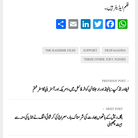
فلم ایڈیٹر ہیں۔
S
E
Li
T
Fa
W
ha
m
nk
wi
ce
ha
re
ail
ed
tte
bo
ts
In
r
ok
A
THE KASHMIR FILES
SUPPORT
PROPAGANDA
pp
THREE OTHER JURY JUDGES
PREVIOUS POST
فیفا ورلڈ کپ: ہالینڈ اور ارجنٹائن کواٹر فائنل میں، امریکہ اور آسٹریلیا کا سفر ختم
NEXT POST
بنگلہ دیش کے ہاتھوں بھارت کی شرمناک ہار، معراج کی کرشمائی اننگ نے انڈیا کی منہ سے
جیت چھینی