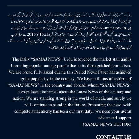
روزنامہ ’’سماج نیوز‘‘ اُردو دہلی اپنی اشاعتوں کے ذریعے پورے ملک میں اہم خدمات انجام دے رہا ہے۔ ملکی وبیرونی سطح پر ہمارے
قارئین وناظرین کی ایک طویل فہرست ہے۔ ویب سائٹ کے ذریعہ انہیں اپنے وطنی، دینی وملی بھائیوں کی خبریں موصول ہوتی
ہیں۔samajnews.inسائٹ عوام اور انفراد میں دنیا بھر کی قابل اعتماد خبریں پیش کرتا ہے۔ ویب سائٹ سیاسی، خیالات،
تبصرے، تجارت، کھیل، فلم، ٹیکنالوجی جیسی خبریں پیش کرتا ہے۔ ’’سماج نیوز‘‘ کی شروعات 10مئی 2016 سے ہوئی جو اب
ملک کے کروڑوں افراد تک اپنی آواز کامیابی سے پہنچا رہا ہے۔ ’’سماج نیوز‘‘ کے قارئین وناظرین ہمیں اپنے قیمتی مشورے سے آگاہ
کریں یا بتائیں جس سے ہم اپنے ویب سائٹ کو اور مزید بہتر بناسکیں۔ (ایڈیٹر سماج نیوز)
The Daily “SAMAJ NEWS” Urdu is touched the market stall and is
becoming popular among people due to its distinguished journalism.
We are proud fully asked during this Period News Paper has achieved
grate popularity in the country. We have millions of readers of
“SAMAJ NEWS” in the country and abroad, whom “SAMAJ NEWS”
always keeps informed about the Latest News of the country and
nation. We are standing strong in the world of media and surely we
will continue to stand in the future. Presenting the news with
complete authenticity has been our first duty. We need your useful
advice and support.
(SAMAJ NEWS EDITOR)
CONTACT US