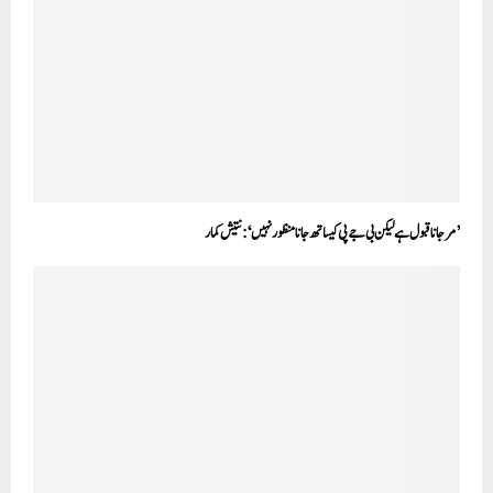
’مر جانا قبول ہے لیکن بی جے پی کیساتھ جانا منظور نہیں‘: نتیش کمار