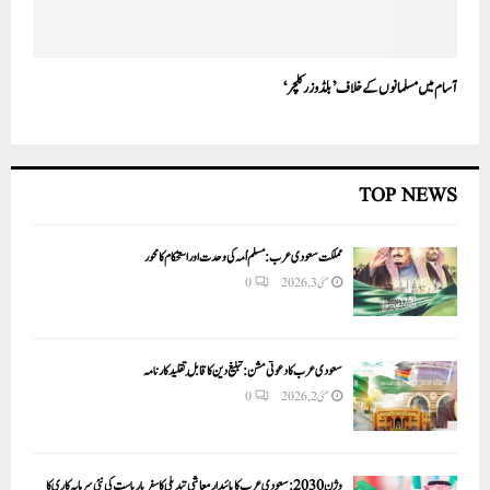
آسام میں مسلمانوں کے خلاف ’بلڈوزر کلچر‘
TOP NEWS
مملکت سعودی عرب: مسلم اُمہ کی وحدت اور استحکام کا محور
مئی 3, 2026
0
سعودی عرب کا دعوتی مشن: تبلیغ دین کا قابلِ تقلید کارنامہ
مئی 2, 2026
0
وژن 2030:سعودی عرب کا پائیدار معاشی تبدیلی کا سفر یا ریاست کی نئی سرمایہ کاری کا