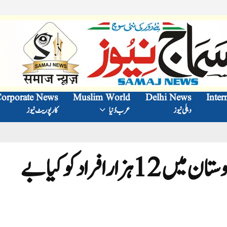
orporate News
Muslim World
Delhi News
Inter
دہلی نیوز
عرب دُنیا
کارپوریٹ نیوز
گوگل کے ایک فیصلے نے ہندوستان میں 12ہزار افراد کو کیا بے