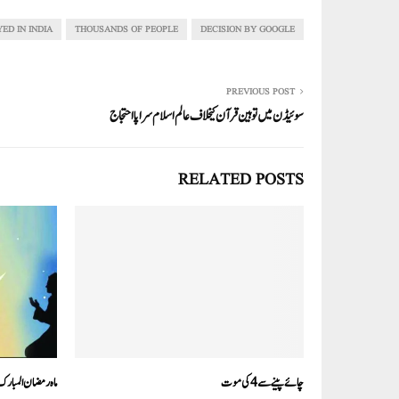
re
ail
ed
tte
bo
ts
In
r
ok
A
ED IN INDIA
THOUSANDS OF PEOPLE
DECISION BY GOOGLE
pp
PREVIOUS POST
سوئیڈن میں توہین قرآن کیخلاف عالم اسلام سراپا احتجاج
RELATED POSTS
چائے پینے سے 4کی موت
ماہ رمضان المبارک 