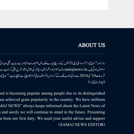
ABOUT US
روزنامہ ’’سماج نیوز‘‘ اُردو دہلی اپنی اشاعتوں کے ذریعے پورے ملک میں اہم خدمات انجام دے رہا ہے۔ ملکی وبیر
موصول ہوتی ہیں۔samajnews.inسائٹ عوام اور انفراد میں دنیا بھر کی قابل اعتماد خ
شروعات 10مئی 2016 سے ہوئی جو اب ملک کے کروڑوں افراد تک اپنی آواز کامیابی سے پہنچا رہا ہے
(ایڈیٹر سماج نیوز)
d is becoming popular among people due to its distinguished
as achieved grate popularity in the country. We have millions
MAJ NEWS” always keeps informed about the Latest News of
 and surely we will continue to stand in the future. Presenting
s been our first duty. We need your useful advice and support.
(SAMAJ NEWS EDITOR)