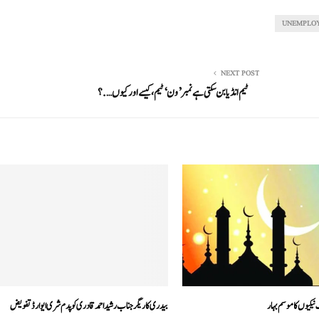
UNEMPLOY
NEXT POST
ٹیم انڈیا بن سکتی ہے نمبر’ون‘ٹیم، کیسے اور کیوں….؟
نیکیوں کا موسم بہار
بیدری کاریگر جناب رشیداحمد قادری کو پدم شری ایوارڈ تفویض