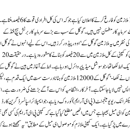
واشنگٹن: گوگل کی پیرنٹ کمپنی الفابیٹ انک نے اپنے 12000 ملازمین کو فارغ کرنے کا اعلان کیا ہے جو کہ اس کی کل افرادی قوت کا 6 فیصد بنت
 سرمایہ کار مطمئن نہیں ہیں۔ گوگل کے سب سے بڑے سرمایہ کار برٹش ہیج فنڈ کے
کا کہا ہے۔ ہان کی نظر میں یہ ملازمین گوگل کے ‘اوور پیڈ ورکرز ہیں۔ اس کے لیے انہوں نے گوگل ا
الفابیٹ کے سی ای او سندر پچائی کو خط بھی لکھا ہے۔ ہون نے پچائی کو کمپنی کے کل ملازمین میں سے 20 فیصد کو ہٹانے کا مشورہ دیا ہے۔ درحقیقت 20
 خط لکھا تھا، جو سوشل میڈیا پر وائرل ہو رہا ہے۔ خط کے آغاز میں ہین نے گوگل ک
سی ای او کو 12000 ملازمین کو فارغ کرنے پر مبارکباد دی۔ انہوں نے لکھا- ‘گوگل کے 12000 ملازمین کو ہٹانا درست سمت میں ایک قدم ہ
وت کو واپس نہیں لایا جا سکتا ہے۔ آخر کار، انتظامیہ کو اس سے آگے بڑھنے کی ضرورت ہے۔
انک ریویو مینجمنٹ (پی ای آر ایم) کو روک دیا ہے، جو ایمپلائر اسپانسرڈ گرین کارڈ
و ای میل بھیجا ہے جس میں انھیں مطلع کیا گیا ہے کہ کمپنی پی ای آر ایم کی کسی بھی ن
رے میں پڑ گیا ہے۔ایک کمپنی ملازم کو موصول ای میل کے مطابق ’’یہ سمجھتے ہوئے کہ