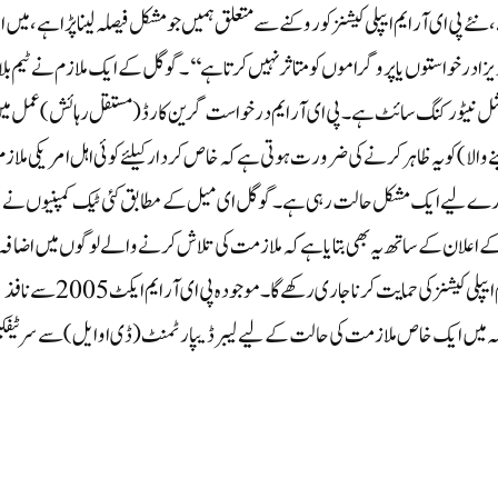
نئے پی ای آر ایم ایپلی کیشنز کو روکنے سے متعلق ہمیں جو مشکل فیصلہ لینا پڑا ہے، میں
ویزا درخواستوں یا پروگراموں کو متاثر نہیں کرتا ہے‘‘۔گوگل کے ایک ملازم نے ٹیم بلا
ک سوشل نیٹورکنگ سائٹ ہے۔ پی ای آر ایم درخواست گرین کارڈ (مستقل رہائش) عمل م
الا) کو یہ ظاہر کرنے کی ضرورت ہوتی ہے کہ خاص کردار کیلئے کوئی اہل امریکی ملازم
ے ہمارے لیے ایک مشکل حالت رہی ہے۔گوگل ای میل کے مطابق کئی ٹیک کمپنیوں نے
اعلان کے ساتھ یہ بھی بتایا ہے کہ ملازمت کی تلاش کرنے والے لوگوں میں اضافہ 
ہے۔ حالانکہ گوگل نے کہا ہے کہ وہ پہلے سے جمع کردہ پی ای آر ایم ایپلی کیشنز کی حمایت کرنا جاری رکھے گا۔ موجودہ پی ای آر ایم ایکٹ 2005 سے نافذ
ہ میں ایک خاص ملازمت کی حالت کے لیے لیبر ڈیپارٹمنٹ (ڈی او ایل) سے سرٹیفک