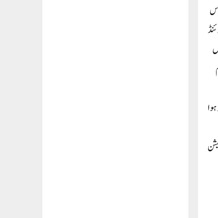
 اس
ئنڈ
یں
ہوا
یشن