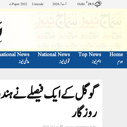
C
Delhi
اگست 7, 2026
Unicode
e-Paper 2022
29.5
national News
National News
Top News
Home
ہوم
اہم نیوز
قومی نیوز
عالمی نیوز
روزگار
by
www.samajnews.in
جنوری 24, 2023