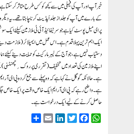
خبر آپ اور آپ کی فیملی میں سے کچھ کو کس طرح متاثر کر سکتا ہے، 
کے بارے میں آپ کو جلد از جلد اَپڈیٹ کرنا چاہتا تھے۔ یہ دیگر 
پر ای میل پوسٹ کیا ہے جو سرٹیفائیڈ آئی ٹی ملازمین کیلئے ای
ایک اہم ترین پہلا قدم ہے۔ اس عمل میں ایمپلائر (ملازمت دینے و
دستیاب نہیں ہے، جو آج کے لیبر مارکیٹ کو حمایت دینے کیلئ
اپنے ملازمین کی تعداد میں تخفیف (تقرری پر روک؍چھنٹنی) کے 
ہے۔ واضح رہے کہ پی ای آر ایم ایک خاص وقت پر ایک خاص جگ
حاصل کرنے کے لیے ایک درخواست ہے۔
S
E
Li
T
Fa
W
ha
m
nk
wi
ce
ha