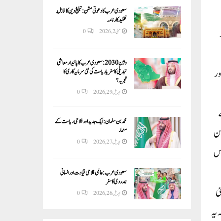
سعودی عرب کا دعوتی مشن: تبلیغ دین کا قابلِ
تقلید کارنامہ
ا ہے۔
مئی 2, 2026
0
وژن 2030:سعودی عرب کا پائیدار معاشی
ور
تبدیلی کا سفر یا ریاست کی نئی سرمایہ کاری کا
تجربہ؟
اپریل 29, 2026
0
ے
محمد بن سلمان: ایک جدید اور فلاحی ریاست کے
ے، لیکن
معمار
اپریل 27, 2026
0
اس
سعودی عرب: عالمی فلاحی قیادت اور انسانی
ہمدردی کا سفر
ئی
اپریل 26, 2026
0
 یہ