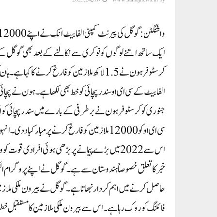
ایک ساتھ اتنے لوگوں کو نوکری سے نکالنے کے بعد بھی گوگل کے
کرسٹوفر ہون نے 1.5لاکھ ملازمین کو فارغ کرنے 
جنوری کو کرسٹوفر ہون نے برطرفی کے بارے میں سندر پچائی کو ایک
اس سے 2022 میں بڑے پیمانے پر بڑھی ہوئی افرادی ق
خبر کا تعلق خصوصاً ہندوستان سے ہے۔ گوگل نے اپنے پروگرام الیکٹر
حاصل کرنے میں اہم کردار نبھاتا ہے۔ گوگل نے بیرون ملکی ملازمین ک
فائلنگ کو روک رہا ہے۔ اس سے بیرون ملکی ملازمین کا مستقبل خط