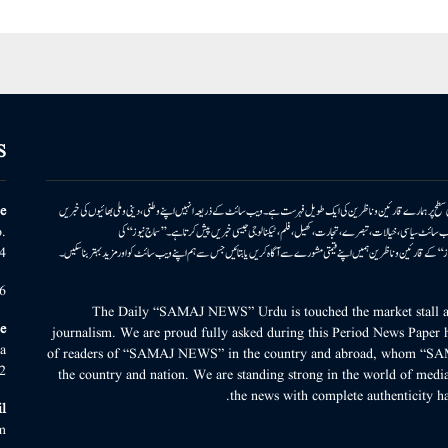
S
ونی سطح پر ہمارے قارئین وناظرین کی ایک طویل فہرست ہے۔ ویب سائٹ کے ذریعہ انہیں اپنے وطنی، دینی وملی بھائیوں کی خبریں
e
بریں پیش کرتا ہے۔ ویب سائٹ سیاسی، خیالات، تبصرے، تجارت، کھیل، فلم، ٹیکنالوجی جیسی خبریں پیش کرتا ہے۔ ’’سماج نیوز‘‘ کی
.
۔ ’’سماج نیوز‘‘ کے قارئین وناظرین ہمیں اپنے قیمتی مشورے سے آگاہ کریں یا بتائیں جس سے ہم اپنے ویب سائٹ کو اور مزید بہتر بناسکیں۔
4
6
The Daily “SAMAJ NEWS” Urdu is touched the market stall an
e
journalism. We are proud fully asked during this Period News Paper h
a
of readers of “SAMAJ NEWS” in the country and abroad, whom “SA
2
the country and nation. We are standing strong in the world of media
the news with complete authenticity ha
l
m