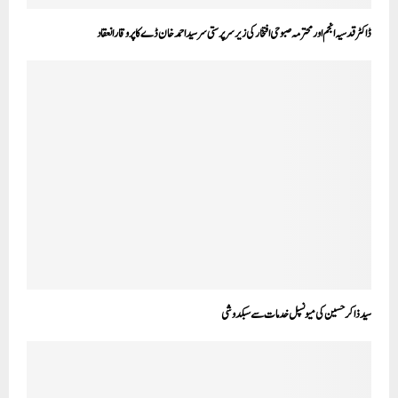
ڈاکٹر قدسیہ انجم اور محترمہ صبوحی افتخارکی زیر سرپرستی سر سید احمد خان ڈے کا پر وقار انعقاد
سید ذاکر حسین کی میونسپل خدمات سے سبکدوشی