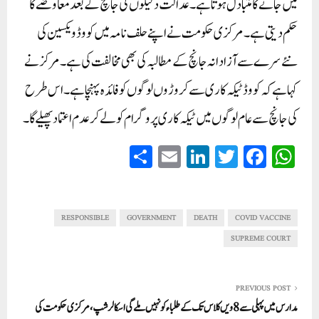
میں جانے کا متبادل ہوتا ہے۔ عدالت دلیلوں کی جانچ کے بعد معاوضے کا
حکم دیتی ہے۔مرکزی حکومت نے اپنے حلف نامہ میں کووڈ ویکسین کی
نئے سرے سے آزادانہ جانچ کے مطالبہ کی بھی مخالفت کی ہے۔ مرکز نے
کہا ہے کہ کووڈ ٹیکہ کاری سے کروڑوں لوگوں کو فائدہ پہنچا ہے۔ اس طرح
کی جانچ سے عام لوگوں میں ٹیکہ کاری پروگرام کو لے کر عدم اعتماد پھیلے گا۔
S
E
Li
T
Fa
W
ha
m
nk
wi
ce
ha
re
ail
ed
tte
bo
ts
In
r
ok
A
RESPONSIBLE
GOVERNMENT
DEATH
COVID VACCINE
pp
SUPREME COURT
PREVIOUS POST
مدارس میں پہلی سے 8ویں کلاس تک کےطلباء کو نہیں ملےگی اسکالرشپ، مرکزی حکومت کی