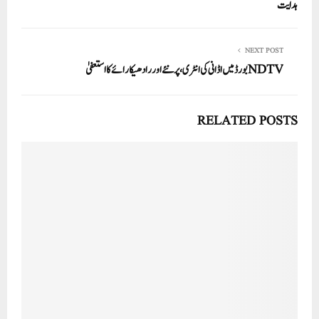
ہدایت
NEXT POST
NDTVبورڈ میں اڈانی کی انٹری، پرنئے اور رادھیکا رائے کا استعفیٰ
RELATED POSTS