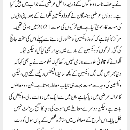
نے یہ حلف نامہ دو لوگوں کے ذریعہ داخل عرضی کے جواب میں پیش کیا
ہے۔ دونوں عرضی دہندگان نے کووڈ ویکسین لگوانے کے بعد اپنی بیٹیوں
کی موت کا دعویٰ کیا ہے۔ ان لڑکیوں کی موت 2021 میں ہوئی تھی۔
مرکز کا کہنا ہے کہ کووڈ ویکسین کو منظوری دینے سے پہلے اس کی سخت جانچ
کی گئی۔ لوگوں کو ویکسین کے بارے میں بیدار بھی کیا گیا، لیکن ٹیکہ
لگوانے کو قانونی طور سے لازمی نہیں رکھا گیا۔ حکومت نے یہ بھی کہا کہ
دنیا بھر میں الگ الگ ویکسین کے کچھ سائیڈ افیکٹس دیکھے گئے ہیں، لیکن
ویکسین کی وجہ سے موت بہت ہی نایاب معاملہ ہوتا ہے۔ جن دو معاملوں
کا حوالہ عرضی میں دیا گیا ہے، ان میں سے ایک میں دوا سے ری-ایکشن کی
بات ہے، لیکن دوسرے معاملے میں موت کی وجہ کا صحیح ریزلٹ نہیں
نکل پایا۔ اس طرح کے معاملوں میں متاثرہ شخص کے پاس سول کورٹ