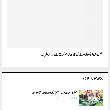
حسین الحق عملاً صوفی ہونے کے ثبوت فراہم کرتے تھے:سید محمد اشرف
TOP NEWS
مملکت سعودی عرب: مسلم اُمہ کی وحدت اور استحکام کا محور
مئی 3, 2026
0