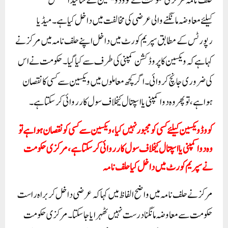
حلف نامہ مرکزی حکومت نے کووڈ ویکسین کے سائیڈ افیکٹس
کیلئےمعاوضہ مانگنے والی عرضی کی مخالفت میں داخل کیا ہے۔میڈیا
رپورٹس کے مطابق سپریم کورٹ میں داخل اپنے حلف نامہ میں مرکز نے
کہا ہے کہ ویکسین کا پروڈکشن کمپنی کی طرف سے کیا گیا۔ حکومت نے اس
کی ضروری جانچ کروائی۔ اگر کچھ معاملوں میں ویکسین سے کسی کا نقصان
ہوا ہے، تو پھر وہ دوا کمپنی یا اسپتال کیخلاف سول کارروائی کر سکتا ہے۔
کووڈ ویکسین کیلئےکسی کو مجبور نہیں کیا، ویکسین سے کسی کو نقصان ہوا ہے تو
وہ دوا کمپنی یا اسپتال کیخلاف سول کارروائی کرسکتا ہے، مرکزی حکومت
نے سپریم کورٹ میں داخل کیا حلف نامہ
مرکز نے حلف نامہ میں واضح الفاظ میں کہا کہ عرضی داخل کر براہ راست
حکومت سے معاوضہ مانگنا درست نہیں ٹھہرایا جا سکتا۔مرکزی حکومت