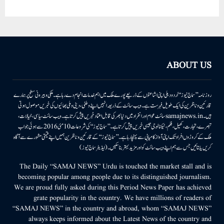
ABOUT US
روزنامہ ’’سماج نیوز‘‘ اُردو دہلی اپنی اشاعتوں کے ذریعے پورے ملک میں اہم خدمات انجام دے رہا ہے۔ ملکی وبیرونی سطح پر ہمارے
قارئین وناظرین کی ایک طویل فہرست ہے۔ ویب سائٹ کے ذریعہ انہیں اپنے وطنی، دینی وملی بھائیوں کی خبریں موصول ہوتی
ہیں۔samajnews.inسائٹ عوام اور انفراد میں دنیا بھر کی قابل اعتماد خبریں پیش کرتا ہے۔ ویب سائٹ سیاسی، خیالات،
تبصرے، تجارت، کھیل، فلم، ٹیکنالوجی جیسی خبریں پیش کرتا ہے۔ ’’سماج نیوز‘‘ کی شروعات 10مئی 2016 سے ہوئی جو اب
ملک کے کروڑوں افراد تک اپنی آواز کامیابی سے پہنچا رہا ہے۔ ’’سماج نیوز‘‘ کے قارئین وناظرین ہمیں اپنے قیمتی مشورے سے آگاہ
کریں یا بتائیں جس سے ہم اپنے ویب سائٹ کو اور مزید بہتر بناسکیں۔ (ایڈیٹر سماج نیوز)
The Daily “SAMAJ NEWS” Urdu is touched the market stall and is
becoming popular among people due to its distinguished journalism.
We are proud fully asked during this Period News Paper has achieved
grate popularity in the country. We have millions of readers of
“SAMAJ NEWS” in the country and abroad, whom “SAMAJ NEWS”
always keeps informed about the Latest News of the country and