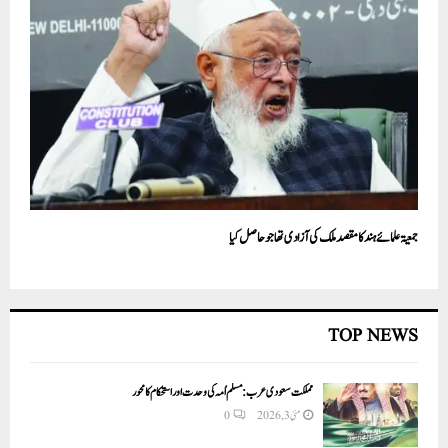
جمعیۃ علمائے ہند کا مقصد ملک کی آزادی تھا جو حاصل کیا
TOP NEWS
مملکت سعودی عرب: مسلم اُمہ کی وحدت اور استحکام کا محور
مئی 3, 2026
0