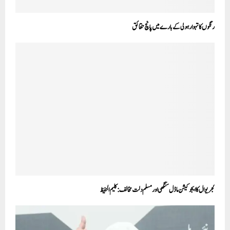
رنگوں کا تہوار ہولی کے بارے میں پانچ حقائق
کجریوال کا ایجوکیشن ماڈل سنگھی اور مسلم دلت مخالف:کلیم الحفیظ