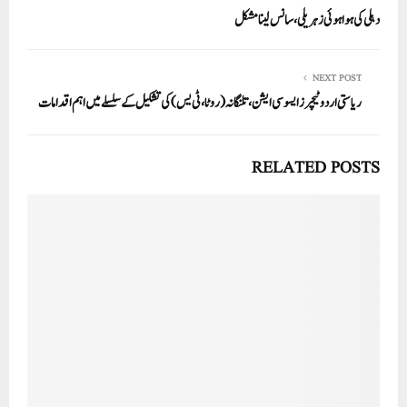
دہلی کی ہوا ہوئی زہریلی، سانس لینا مشکل
NEXT POST
ریاستی اردو ٹیچرز ایسوسی ایشن، تلنگانہ (روٹا، ٹی یس) کی تشکیل کے سلسلے میں اہم اقدامات
RELATED POSTS