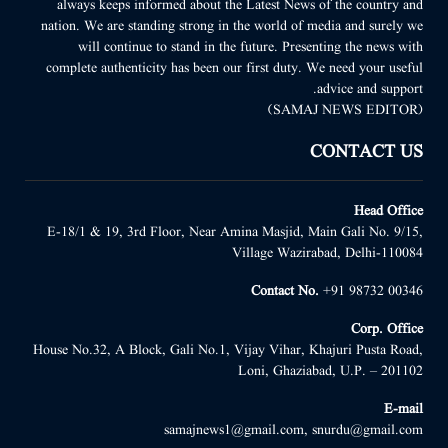
always keeps informed about the Latest News of the country and
nation. We are standing strong in the world of media and surely we
will continue to stand in the future. Presenting the news with
complete authenticity has been our first duty. We need your useful
advice and support.
(SAMAJ NEWS EDITOR)
CONTACT US
Head Office
E-18/1 & 19, 3rd Floor, Near Amina Masjid, Main Gali No. 9/15,
Village Wazirabad, Delhi-110084
Contact No.
+91 98732 00346
Corp. Office
House No.32, A Block, Gali No.1, Vijay Vihar, Khajuri Pusta Road,
Loni, Ghaziabad, U.P. – 201102
E-mail
samajnews1@gmail.com, snurdu@gmail.com