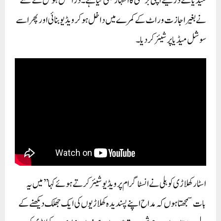
میڈیا کے ذریعے اپنی برہمی کا اظہار بھی کیا ہے۔ دراصل ہوٹل کے عملے
نے بغیر اجازت وراٹ کے کمرے میں داخل ہو کر ویڈیو بنائی اور پھر اسے
سوشل میڈیا پر شیئر کر دیا۔
اسٹار کھلاڑی کوہلی نے انسٹاگرام پر ویڈیو شیئر کرتے ہوئے کہا’’میں یہ
بات سمجھتا ہوں کہ مداح اپنے پسندیدہ کھلاڑیوں کی ایک جھلک دیکھنے کے