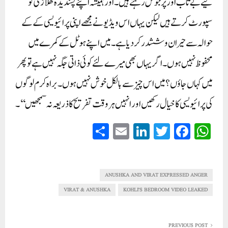
لیے بےتاب اور پرجوش رہتے ہیں۔ اور ہمیشہ اپنے پسندیدہ کھلاڑی کو
سپورٹ کرتے ہیں لیکن یہاں اس ویڈیو نے مجھے اپنی پرائیویسی کے کے
حوالہ سے حیران و ششدر کر دیا ہے۔ میں اپنے ہوٹل کے کمرے میں
محفوظ نہیں ہوں۔ اگر یہاں بھی میرے لئے کوئی ذاتی جگہ نہیں ہے تو پھر
میں کہاں جاؤں؟ میں اس چیز سے بالکل خوش نہیں ہوں۔ براہ کرم لوگوں
کی پرائیویسی کا خیال رکھیں اور انہیں ہر وقت تفریح ​​کا ذریعہ نہ سمجھیں‘‘۔
S
E
Li
T
Fa
W
ha
m
nk
wi
ce
ha
re
ail
ed
tte
bo
ts
In
r
ok
A
ANUSHKA AND VIRAT EXPRESSED ANGER
pp
VIRAT & ANUSHKA
KOHLI'S BEDROOM VIDEO LEAKED
PREVIOUS POST