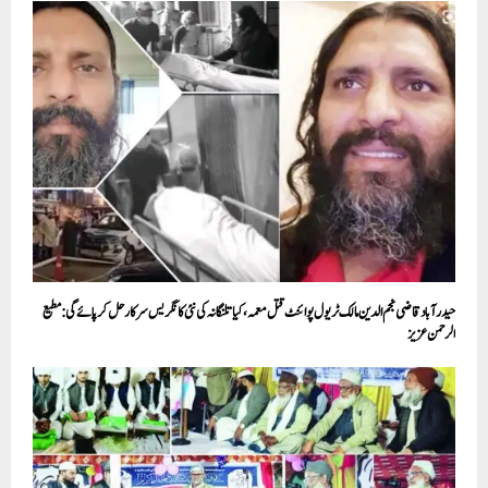
حیدر آباد قاضی نجم الدین مالک ٹریول پوائنٹ قتل معمہ،کیا تلنگانہ کی نئی کانگریس سرکار حل کر پائے گی:مطیع
الرحمن عزیز