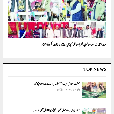
معہد عثمان بن عفان لتحفیظ القرآن الکریم (نیپال) میں سالانہ انجمن کا انعقاد
TOP NEWS
مملکت سعودی عرب: مسلم اُمہ کی وحدت اور استحکام کا محور
مئی 3, 2026
0
سعودی عرب کا دعوتی مشن: تبلیغ دین کا قابلِ تقلید کارنامہ