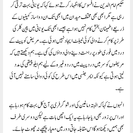
حکیم امام الدین نے افسوس کا اظہار کرتے ہوئے کہا کہ یونانی بہت ترقی کر
رہی ہے مگر ابھی بھی مختلف میدان میں ابھی تک ان دوا ساز کمپنیوں کے
ذریعے اطمینان بخش کام نہیں ہوا ہے جیسے ابھی تک یونانی میں پین کلر کی
طرز پر کام کرنے والی کوئی ٹیبلٹ ایجاد نہیں ہوئی ہے۔ مریض کو پیٹ کے
درد میں فوری طور پر راحت دینے والی دواؤں کی کمی ہے۔ ہم دیکھتے ہیں کہ
مریضوں کو سر میں درد پیٹ میں درد وغیرہ کے لیے ہم ایلوپیتھی کی مدد
لینی ہوتی ہے کیونکہ ایمرجنسی میں اس طرح کی کوئی دوائی سامنے نہیں آئی
ہے۔
انہوں نے کہا کہ البتہ دما غین کی اور شوگر فری پر آج کل بہت کام ہو رہا ہے
اور اس پر زور بھی دیا جا رہا ہے یہ ایک اچھی بات ہے لیکن دوسری طرف
بھی ہمیں دیکھنا ہو گا اس مقابلہ جاتی دور میں معیار پیچھے نہ چھوٹ جائے۔