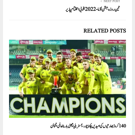
NEXT POST
تین روزہ جشن اُڈما- 2022 بخوبی اختتام پذیر
RELATED POSTS
140کروڑ بھارتیوں کی امیدیں چکناچور، آسٹریلیا چھٹی بار بنا عالمی چمپئن