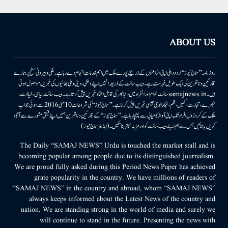
ABOUT US
روزنامہ ’’سماج نیوز‘‘ اُردو دہلی اپنی اشاعتوں کے ذریعے پورے ملک میں اہم خدمات انجام دے رہا ہے۔ ملکی وبیرونی سطح پر ہمارے
قارئین وناظرین کی ایک طویل فہرست ہے۔ ویب سائٹ کے ذریعہ انہیں اپنے وطنی، دینی وملی بھائیوں کی خبریں موصول ہوتی
ہیں۔samajnews.inسائٹ عوام اور انفراد میں دنیا بھر کی قابل اعتماد خبریں پیش کرتا ہے۔ ویب سائٹ سیاسی، خیالات،
تبصرے، تجارت، کھیل، فلم، ٹیکنالوجی جیسی خبریں پیش کرتا ہے۔ ’’سماج نیوز‘‘ کی شروعات 10مئی 2016 سے ہوئی جو اب
ملک کے کروڑوں افراد تک اپنی آواز کامیابی سے پہنچا رہا ہے۔ ’’سماج نیوز‘‘ کے قارئین وناظرین ہمیں اپنے قیمتی مشورے سے آگاہ
کریں یا بتائیں جس سے ہم اپنے ویب سائٹ کو اور مزید بہتر بناسکیں۔ (ایڈیٹر سماج نیوز)
The Daily “SAMAJ NEWS” Urdu is touched the market stall and is
becoming popular among people due to its distinguished journalism.
We are proud fully asked during this Period News Paper has achieved
grate popularity in the country. We have millions of readers of
“SAMAJ NEWS” in the country and abroad, whom “SAMAJ NEWS”
always keeps informed about the Latest News of the country and
nation. We are standing strong in the world of media and surely we
will continue to stand in the future. Presenting the news with