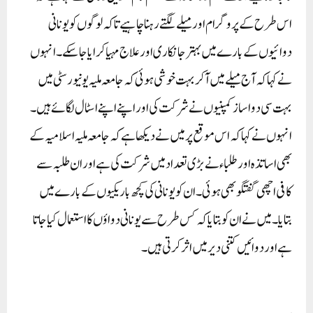
اس طرح کے پروگرام اور میلے لگتے رہنا چاہیے تاکہ لوگوں کو یونانی
دوائیوں کے بارے میں بہتر جانکاری اور علاج مہیا کرایا جاسکے۔ انہوں
نے کہا کہ آج میلے میں آکر بہت خوشی ہوئی کہ جامعہ ملیہ یونیورسٹی میں
بہت سی دوا ساز کمپنیوں نے شرکت کی اور اپنے اپنے اسٹال لگائے ہیں۔
انہوں نے کہا کہ اس موقع پر میں نے دیکھا ہے کہ جامعہ ملیہ اسلامیہ کے
بھی اساتذہ اور طلباء نے بڑی تعداد میں شرکت کی ہے اور ان طلبہ سے
کافی اچھی گفتگو بھی ہوئی۔ ان کو یونانی کی کچھ باریکیوں کے بارے میں
بتایا۔ میں نے ان کو بتایا کہ کس طرح سے یونانی دواؤں کا استعمال کیا جاتا
ہے اور دوائیں کتنی دیر میں اثر کرتی ہیں ۔