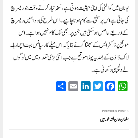
یونان میں کوالٹی کی اپنی حیثیت ہوتی ہے، نسخہ تیار کرتے وقت جو ریسرچ
کی جاتی ہے اس پر سختی سے کام ہونا چاہیے۔ اس طرح کی دوا ہمیں ریسرچ
کے ذریعے حاصل ہو سکتی ہیں جن پر ابھی تک کام نہیں ہوا ہے۔ اس
موقع پر ڈاکٹر ایس کے بھٹناگر نے بتایا کہ اس میلے کا رسپانس بہت اچھا رہا۔
لاک ڈاؤن کے بعد یہ پہلا موقع ہے جب اتنی بڑی تعداد میں میں لوگوں
نے دلچسپی دکھائی ہے۔
S
E
Li
T
Fa
W
ha
m
nk
wi
ce
ha
re
ail
ed
tte
bo
ts
In
r
ok
A
PREVIOUS POST
سلمان خان نشہ خور ہیں
pp