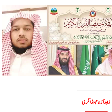
زاہدآزاد جھنڈانگری