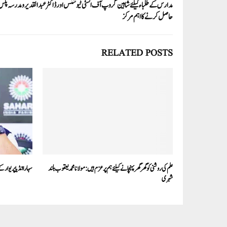
مدارس کے طلباء کیلئے شاہین گروپ آ ف انسٹی ٹیوشنس اور ڈاکٹر عبد القدیر و مدرسہ پلس ا
حاصل کرنے کا اہم مرکز
RELATED POSTS
علم کی روشنی کو گھر گھر پہنچانے کیلئے ہم پر عزم ہیں: مولانا محمد یعقوب بلند
سہارا انڈیا پریوار 
شہری