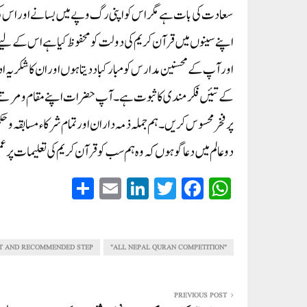
سعادت کی بات ہے مگر اس کو اپنی رگ وپے میں بسانے اور اس 
اپنے سینوں میں قرآن کریم کی دولت کو محفوظ کیا ہے اس کے لیے
اورآپ کے محسنین مدارس کو مبارکباد دیتاہوں اور ان کا شکریہ 
کے تئیں فکرمندی کا ثبوت ہے۔آپ حضرات اپنے مقام ومرتبے کو پہ
پرفخر محسوس کریں ۔ہم جملہ ذمہ داران اور تمام شرکاء مسابقہ 
دوعالم میں دعاگو ہوں کہ وہ ہم سب کو قرآن کریم کی تعلیمات پر
S
E
Li
T
Fa
W
ha
m
nk
wi
ce
ha
re
ail
ed
tte
bo
ts
In
r
ok
A
T AND RECOMMENDED STEP
"ALL NEPAL QURAN COMPETITION"
pp
PREVIOUS POST