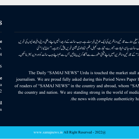
S
ونی سطح پر ہمارے قارئین وناظرین کی ایک طویل فہرست ہے۔ ویب سائٹ کے ذریعہ انہیں اپنے وطنی، دینی وملی بھائیوں کی خبریں
e
بریں پیش کرتا ہے۔ ویب سائٹ سیاسی، خیالات، تبصرے، تجارت، کھیل، فلم، ٹیکنالوجی جیسی خبریں پیش کرتا ہے۔ ’’سماج نیوز‘‘ کی
.
۔ ’’سماج نیوز‘‘ کے قارئین وناظرین ہمیں اپنے قیمتی مشورے سے آگاہ کریں یا بتائیں جس سے ہم اپنے ویب سائٹ کو اور مزید بہتر بناسکیں۔
4
6
The Daily “SAMAJ NEWS” Urdu is touched the market stall an
e
journalism. We are proud fully asked during this Period News Paper h
a
of readers of “SAMAJ NEWS” in the country and abroad, whom “SA
2
the country and nation. We are standing strong in the world of media
the news with complete authenticity ha
l
m
www.samajnews.in
All Right Reserved
@2022 -