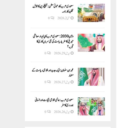
سعودی عرب کا دعوتی مشن: تبلیغ دین کا قابلِ
تقلید کارنامہ
مئی 2, 2026
0
وژن 2030:سعودی عرب کا پائیدار معاشی
تبدیلی کا سفر یا ریاست کی نئی سرمایہ کاری کا
تجربہ؟
اپریل 29, 2026
0
محمد بن سلمان: ایک جدید اور فلاحی ریاست کے
معمار
اپریل 27, 2026
0
سعودی عرب: عالمی فلاحی قیادت اور انسانی
ہمدردی کا سفر
اپریل 26, 2026
0