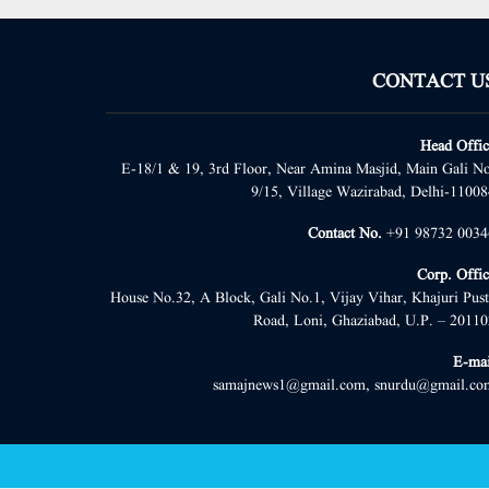
CONTACT U
Head Offic
E-18/1 & 19, 3rd Floor, Near Amina Masjid, Main Gali No
9/15, Village Wazirabad, Delhi-11008
Contact No.
+91 98732 0034
Corp. Offic
House No.32, A Block, Gali No.1, Vijay Vihar, Khajuri Pust
Road, Loni, Ghaziabad, U.P. – 20110
E-mai
samajnews1@gmail.com, snurdu@gmail.co