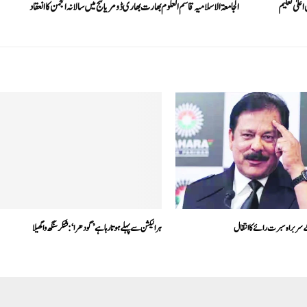
علیٰ تعلیم
الجامعۃ الاسلامیہ قاسم العلوم بھارت بھاری ڈومریا گنج میں سالانہ انجمن کا انعقاد
کے سربراہ سبرت رائے کا انتقال
ہر الیکشن سے پہلے ہوتا رہا ہے ’گودھرا‘: شنکر سنگھ واگھیلا