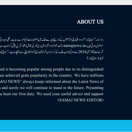
ABOUT US
روزنامہ ’’سماج نیوز‘‘ اُردو دہلی اپنی اشاعتوں کے ذریعے پورے ملک میں اہم خدمات انجام دے رہا ہے۔ ملکی وبیر
موصول ہوتی ہیں۔samajnews.inسائٹ عوام اور انفراد میں دنیا بھر کی قابل اعتماد خ
شروعات 10مئی 2016 سے ہوئی جو اب ملک کے کروڑوں افراد تک اپنی آواز کامیابی سے پہنچا رہا ہے
(ایڈیٹر سماج نیوز)
d is becoming popular among people due to its distinguished
as achieved grate popularity in the country. We have millions
MAJ NEWS” always keeps informed about the Latest News of
 and surely we will continue to stand in the future. Presenting
s been our first duty. We need your useful advice and support.
(SAMAJ NEWS EDITOR)