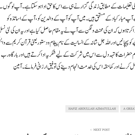
کی تعلیمات کے مطابق زندگی گزارنے ہی سے اس کا حق ادا ہوسکتاہے۔آپ لوگوں ن
 آپ مبارکباد کے مستحق ہیں۔ میں آپ کو آپ کے والدین کو،آپ کے اساتذہ کو
اداکرتاہوں کہ ان کی محنت ولگن سے آپ نے یہ مقام حاصل کیاہے اوریہ ان کی نئی نس
چانیں اور اللہ جل شانہ کے انسانیت کے نام پیغام ودستور یعنی قرآن کریم سے وابس
وحکم حضرات کا تہہ دل سے اس میں شرکت کے لیے شکریہ ادا کرتے ہیں اوربارگاہ رب
عمل کرنے اورکماحقہ اس کی خدمت انجام دینے کی توفیق ارزانی فرمائے۔ آمین
HAFIZ ABDULLAH AZMATULLAH
A GREA
NEXT POST