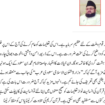
ر قوم وملت کے لئے عظیم سرمایہ ہے۔اس کی تعلیمات کو عام کرنے کی آج کے اس پرف
کو واضح کرنے کی سخت ضرورت ہے۔اس کے ذریعہ امن وآشتی، اخوت وبھائی چارہ ،
شت گردی کا خاتمہ ہوگا ۔ان خیالات کا اظہار جامعۃ الامام محمد بن سعود کے ایک ہونہا
ے مزید آگےکہا کہ ’’وزارۃ شئون الاسلامی سعودی عرب‘‘ کی جانب سے منعقد ہونے
 جتنی بھی تعریف کی جائے کم ہے۔ انہوں مزید کہا کہ آج ضرورت اس بات کی ہے ک
رآن کی انسانیت نواز تعلیمات کو صحیح معنوں میں اپنالئے تو انسانیت کی کایا پلٹ سکتی ہے
رکتوں سے مستفید بھی ہوسکتی ہے۔ قرآن کریم کی تلاوت کرلینا یااس کو حفظ کرلینا