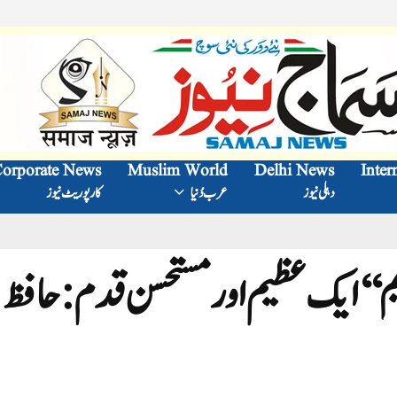
orporate News
Muslim World
Delhi News
Inter
دہلی نیوز
عرب دُنیا
کارپوریٹ نیوز
ریم‘‘ ایک عظیم اور مستحسن قدم:حافظ