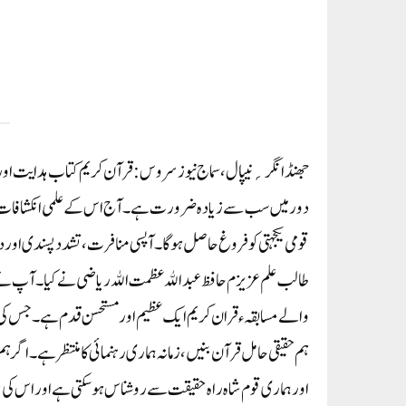
جھنڈا نگر ؍نیپال، سماج نیوز سروس: قرآن کریم کتاب ہدایت او
دور میں سب سے زیادہ ضرورت ہے ۔ آج اس کے علمی انکشافات 
قومی یکجہتی کو فروغ حاصل ہوگا۔ آپسی منافرت ،تشددپسندی اور دہ
طالب علم عزیزم حافظ عبدالله عظمت الله ریاضی نے کیا۔آپ ن
والے مسابقہ ء قران کریم ایک عظیم اور مستحسن قدم ہے۔ جس کی
ہم حقیقی حامل قرآن بنیں ،زمانہ ہماری رہنمائی کامنتظرہے۔ اگرہم ق
اور ہماری قوم شاہ راہ حقیقت سے روشناس ہو سکتی ہے اور اس کی ب