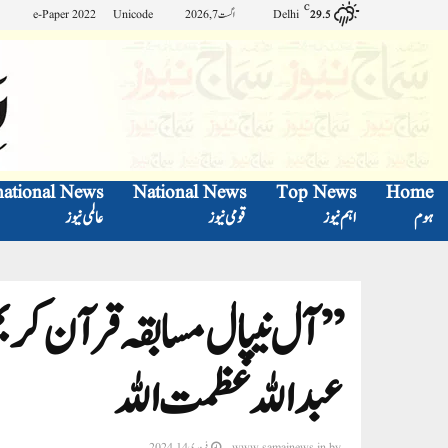
C
Delhi
اگست 7, 2026
Unicode
e-Paper 2022
29.5
national News
National News
Top News
Home
ہوم
اہم نیوز
قومی نیوز
عالمی نیوز
’’آل نیپال مسابقہ قرآن ک
عبد الله عظمت الله
by
www.samajnews.in
فروری 14, 2024