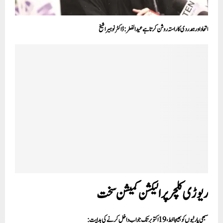
اتحاد اور ہمدردی کا راستہ روشن کرتا ہے عیدالفطر: ڈاکٹر نوہیرا شیخ
ریوڑی کلچرپر الیکشن کمیشن سخت
سبھی پارٹیوں کو بھیجا خط، 19 اکتوبر تک جواب داخل کرنے کی ہدایت: