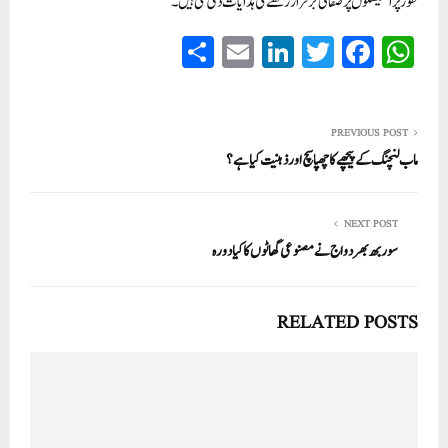
طور پر اسٹیشنوں پر صفائی برقرار رکھنے کی ہدایات دی گئی ہیں۔
S
E
Li
T
Fa
W
ha
m
nk
wi
ce
ha
re
ail
ed
tte
bo
ts
In
r
ok
A
PREVIOUS POST
ماب لنچنگ کے پیچھے کا چھپا سچ اور ذہنیت کیا ہے؟
pp
NEXT POST
سوربھ بھردواج نے مصنوعی گھاٹوں کا کیادورہ
RELATED POSTS