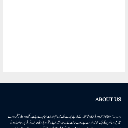
ABOUT US
روزنامہ ’’سماج نیوز‘‘ اُردو دہلی اپنی اشاعتوں کے ذریعے پورے ملک میں اہم خدمات انجام دے رہا ہے۔ ملکی وبیرونی سطح پر ہمارے
قارئین وناظرین کی ایک طویل فہرست ہے۔ ویب سائٹ کے ذریعہ انہیں اپنے وطنی، دینی وملی بھائیوں کی خبریں موصول ہوتی