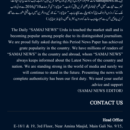
ہیں۔samajnews.inسائٹ عوام اور انفراد میں دنیا بھر کی قابل اعتماد خبریں پیش کرتا ہے۔ ویب سائٹ سیاسی، خیالات،
تبصرے، تجارت، کھیل، فلم، ٹیکنالوجی جیسی خبریں پیش کرتا ہے۔ ’’سماج نیوز‘‘ کی شروعات 10مئی 2016 سے ہوئی جو اب
ملک کے کروڑوں افراد تک اپنی آواز کامیابی سے پہنچا رہا ہے۔ ’’سماج نیوز‘‘ کے قارئین وناظرین ہمیں اپنے قیمتی مشورے سے آگاہ
کریں یا بتائیں جس سے ہم اپنے ویب سائٹ کو اور مزید بہتر بناسکیں۔ (ایڈیٹر سماج نیوز)
The Daily “SAMAJ NEWS” Urdu is touched the market stall and is
becoming popular among people due to its distinguished journalism.
We are proud fully asked during this Period News Paper has achieved
grate popularity in the country. We have millions of readers of
“SAMAJ NEWS” in the country and abroad, whom “SAMAJ NEWS”
always keeps informed about the Latest News of the country and
nation. We are standing strong in the world of media and surely we
will continue to stand in the future. Presenting the news with
complete authenticity has been our first duty. We need your useful
advice and support.
(SAMAJ NEWS EDITOR)
CONTACT US
Head Office
E-18/1 & 19, 3rd Floor, Near Amina Masjid, Main Gali No. 9/15,