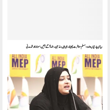
سیاسی پارٹیاں ہندو-مسلم منافرت پھیلارہی ہیں، مذہبی رہنما آگے آئیں: مولانا ارشد مدنی