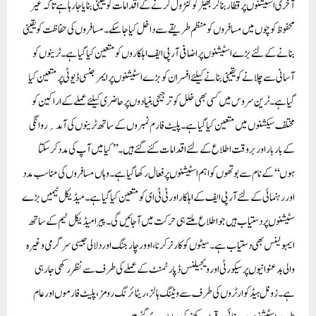
آخری اسٹیشنوں پر قطار بنا کر بھیڑ کو کنٹرول کرنے کے اقدامات کو یقینی بنایا جا رہا ہے تاکہ غیر
محفوظ کوچوں میں مسافروں کو منظم طریقے سے داخل کیا جا سکے۔مسافروں کی حفاظت کو یقینی
بنانے کے لئے بڑے اسٹیشنوں پر اضافی آر پی ایف اہلکاروں کو متعین کیا گیا ہے۔ ٹرینوں کو
آسانی سے چلانے کو یقینی بنانے کیلئے افسران کو بڑے اسٹیشنوں پر ایمرجنسی ڈیوٹی پر متعین کیا
گیا ہے۔ ٹرین سروس میں کسی بھی خلل کو ترجیحی بنیادوں پر حاضری کیلئے عملے کے اراکین کو
مختلف سیکشنوں میں متعین کیا گیا ہے۔پلیٹ فارم نمبروں کے ساتھ ٹرینوں کی آمد؍روانگی
کے بار بار اور بروقت اطلاع کے لئے اقدامات کئے گئے ہیں۔ ’’کیا میں آپ کی مدد کر سکتا
ہوں‘‘ کے نام سے بوتھوں کو اہم اسٹیشنوں پر فعال رکھا گیا ہے۔ وہاں مسافروں کی مناسب مدد
اور رہنمائی کے لئے آر پی ایف کے اہلکار اور ٹی ٹی ای کو متعین کیا گیا ہے۔ میڈیکل ٹیمیں بڑے
سٹیشنوں پر دستیاب ہیں جو اطلاع ملتے ہی حرکت میں آجائیں گی۔ پیرا میڈیکل ٹیم کے ساتھ
ایمبولینس بھی دستیاب ہے۔سیٹوں کو کارنر کرنا، اوور چارجنگ اور دلالی جیسی سرگرمی وغیرہ
والی بدعنوانیوں پر سیکورٹی اور ویجیلنس ڈپارٹمنٹ کے عملے کی طرف سے نظر رکھی جا رہی
ہے۔ زونل ہیڈ کوارٹروں کی طرف سے ویٹنگ ہالز، ریٹائرنگ رومز، پلیٹ فارموں اور عام