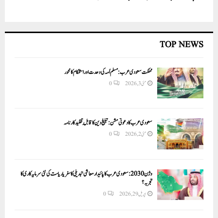
TOP NEWS
مملکت سعودی عرب: مسلم اُمہ کی وحدت اور استحکام کا محور
مئی 3, 2026
0
سعودی عرب کا دعوتی مشن: تبلیغ دین کا قابلِ تقلید کارنامہ
مئی 2, 2026
0
وژن 2030:سعودی عرب کا پائیدار معاشی تبدیلی کا سفر یا ریاست کی نئی سرمایہ کاری کا
تجربہ؟
اپریل 29, 2026
0