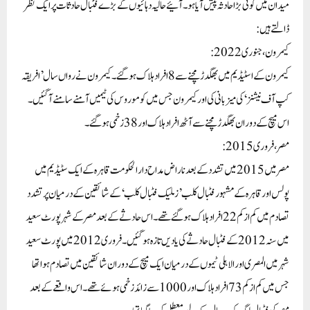
میدان میں کوئی بڑا حادثہ پیش آیا ہو۔ آئیے حالیہ دہائیوں کے بڑے فٹبال حادثات پر ایک نظر
ڈالتے ہیں:
کیمرون، جنوری 2022:
کیمرون کے اسٹیڈیم میں بھگدڑ مچنے سے 8 افراد ہلاک ہو گئے۔کیمرون نے رواں سال ’افریقہ
کپ آف نیشنز‘ کی میزبانی کی اور کیمرون جس میں کوموروس کی ٹیمیں آمنے سامنے آ گئیں۔
اس میچ کے دوران بھگدڑ مچنے سے آٹھ افراد ہلاک اور 38 زخمی ہو گئے۔
مصر، فروری 2015:
مصر میں 2015 میں تشدد کے بعد ناراض مداح دارالحکومت قاہرہ کے ایک سٹیڈیم میں
پولس اور قاہرہ کے مشہور فٹبال کلب ’زملیک فٹبال کلب‘ کے شائقین کے درمیان پرتشدد
تصادم میں کم از کم 22 افراد ہلاک ہو گئے تھے۔اس حادثے کے بعد مصر کے شہر پورٹ سعید
میں سنہ 2012 کے فٹبال حادثے کی یادیں تازہ ہو گئیں۔فروری 2012 میں پورٹ سعید
شہر میں المصری اور الاہلی ٹیموں کے درمیان ایک میچ کے دوران شائقین میں تصادم ہوا تھا
جس میں کم از کم 73 افراد ہلاک اور 1000 سے زائد زخمی ہوئے تھے۔اس واقعے کے بعد