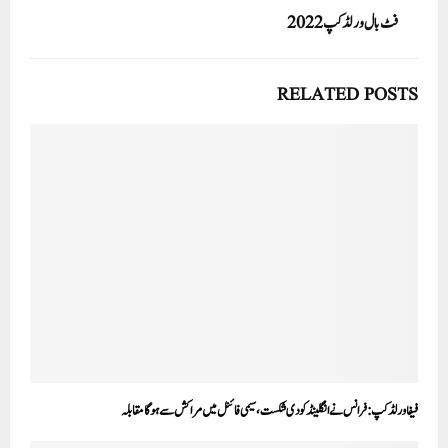
فٹ بال ورلڈ کپ 2022
RELATED POSTS
فیفا ورلڈ کپ: فرانس نے انگلینڈ کو دی شکست، سیمی فائنل میں مراکش سے ہوگا مقابلہ