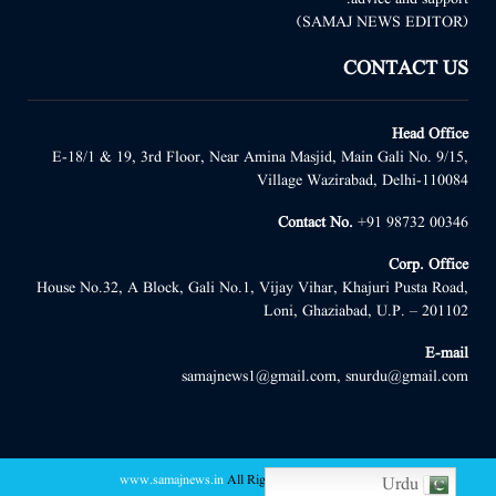
(SAMAJ NEWS EDITOR)
CONTACT US
Head Office
E-18/1 & 19, 3rd Floor, Near Amina Masjid, Main Gali No. 9/15,
Village Wazirabad, Delhi-110084
Contact No.
+91 98732 00346
Corp. Office
House No.32, A Block, Gali No.1, Vijay Vihar, Khajuri Pusta Road,
Loni, Ghaziabad, U.P. – 201102
E-mail
samajnews1@gmail.com, snurdu@gmail.com
www.samajnews.in
All Right Reserved
@2022 -
Urdu