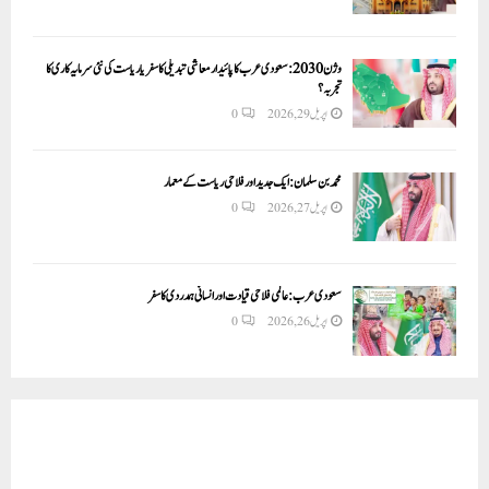
وژن 2030:سعودی عرب کا پائیدار معاشی تبدیلی کا سفر یا ریاست کی نئی سرمایہ کاری کا
تجربہ؟
اپریل 29, 2026
0
محمد بن سلمان: ایک جدید اور فلاحی ریاست کے معمار
اپریل 27, 2026
0
سعودی عرب: عالمی فلاحی قیادت اور انسانی ہمدردی کا سفر
اپریل 26, 2026
0