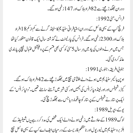
دوران بھگدڑ مچنے سے 82 افراد ہلاک اور 147 زخمی ہو گئے۔
فرانس، مئی 1992:
فرنچ کپ کے سیمی فائنل کے دوران بستیا فرانی سٹیڈیم کا سٹینڈ گرنے سے کم از کم 18 افراد
ہلاک اور 2300 زخمی ہوگئے۔فرانس کی پارلیمنٹ نے گذشتہ سال ایک قانون منظور کیا تھا
جس میں مرنے والوں کی یاد میں ہر سال 5 مئی کو کسی بھی قسم کے پروفیشنل فٹبال میچ پر پابندی
عائد کر دی گئی۔
جنوبی افریقہ، جنوری 1991:
اوپن ہائیمر سٹیڈیم میں ہونے والے افتتاحی میچ میں بھگدڑ مچنے سے 42 افراد ہلاک ہوگئے۔
کیزر شیفس اور اورلینڈو پائریٹس کی ٹیمیں اورکنی شہر میں آمنے سامنے تھیں۔’دا پائریٹس‘ کے
ایک پرستار نے شیفس کے پرستار کو چاقو مار دیا جس سے بھگدڑ مچ گئی۔
یوکے، اپریل 1989:
لوگ 1989 کے حادثے میں زخمی ہونے والے ایک شخص کی مدد کر رہے ہیںشیفیلڈ کے
ہلزبرو سٹیڈیم میں لیورپول اور ناٹنگھم فاریسٹ کے درمیان ایف اے کپ کے سیمی فائنل میچ