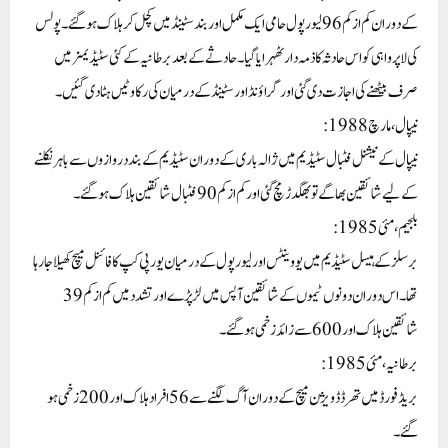
کے دوران کم از کم 96 لیورپول حامی ایک مکمل اور بند سٹینڈ میں کچل کر ہلاک ہو گئے۔پولس
کی لاپرواہی کو اس حادثہ کا ذمہ دار ٹھہرایا گیا۔ حادثے کے بعد برطانیہ کے کئی سٹیڈیمز میں
صرف بیٹھنے کی اجازت دی گئی اور گراؤنڈ اور سٹینڈ کے درمیان کی رکاوٹیں ہٹا دی گئیں۔
نیپال، مارچ 1988:
نیپال کے نیشنل فٹبال سٹیڈیم میں ژالہ باری کے دوران سٹیڈیم کے بند دروازوں سے باہر نکلنے
کے لیے شائقین بھاگے تو بھگدڑ مچ گئی اور کم از کم 90 فٹبال شائقین ہلاک ہوگئے۔
بلجیم، مئی 1985:
برسلز کے ہیسل سٹیڈیم میں یووینٹس اور لیور پول کے درمیان یورپی کپ کا فائنل میچ کھیلا جا رہا
تھا۔ اس دوران دونوں ٹیموں کے شائقین آپس میں لڑ پڑے اور تشدد میں کم از کم 39
شائقین ہلاک اور 600 سے زائد زخمی ہو گئے۔
برطانیہ، مئی 1985:
بریڈ فورڈ میں تھرڈ ڈویژن میچ کے دوران آگ لگنے سے 56 افراد ہلاک اور 200 زخمی ہو
گئے۔