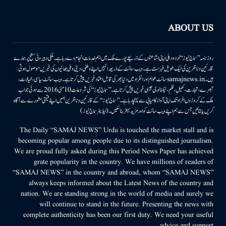
ABOUT US
روزنامہ ’’سماج نیوز‘‘ اُردو دہلی اپنی اشاعتوں کے ذریعے پورے ملک میں اہم خدمات انجام دے رہا ہے۔ ملکی وبیرونی سطح پر ہمارے
قارئین وناظرین کی ایک طویل فہرست ہے۔ ویب سائٹ کے ذریعہ انہیں اپنے وطنی، دینی وملی بھائیوں کی خبریں موصول ہوتی
ہیں۔samajnews.inسائٹ عوام اور انفراد میں دنیا بھر کی قابل اعتماد خبریں پیش کرتا ہے۔ ویب سائٹ سیاسی، خیالات،
تبصرے، تجارت، کھیل، فلم، ٹیکنالوجی جیسی خبریں پیش کرتا ہے۔ ’’سماج نیوز‘‘ کی شروعات 10مئی 2016 سے ہوئی جو اب
ملک کے کروڑوں افراد تک اپنی آواز کامیابی سے پہنچا رہا ہے۔ ’’سماج نیوز‘‘ کے قارئین وناظرین ہمیں اپنے قیمتی مشورے سے آگاہ
کریں یا بتائیں جس سے ہم اپنے ویب سائٹ کو اور مزید بہتر بناسکیں۔ (ایڈیٹر سماج نیوز)
The Daily “SAMAJ NEWS” Urdu is touched the market stall and is
becoming popular among people due to its distinguished journalism.
We are proud fully asked during this Period News Paper has achieved
grate popularity in the country. We have millions of readers of
“SAMAJ NEWS” in the country and abroad, whom “SAMAJ NEWS”
always keeps informed about the Latest News of the country and
nation. We are standing strong in the world of media and surely we
will continue to stand in the future. Presenting the news with
complete authenticity has been our first duty. We need your useful
advice and support.