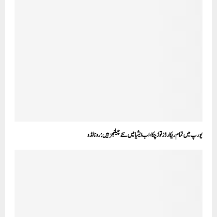
یورپ میں تمام ریکارڈز توڑ چکا، اب ایشیا میں نئے چیلنجز ہیں: رونالڈو