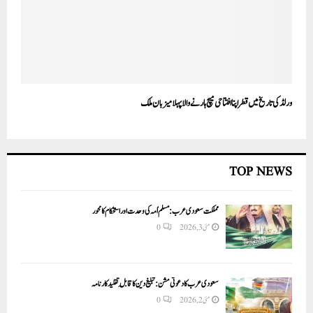
ورلڈ کی تاریخ میں قطر اپنا افتتاحی میچ ہارنے والا پہلا میزبان ملک
TOP NEWS
مملکت سعودی عرب: مسلم اُمہ کی وحدت اور استحکام کا محور
مئی 3, 2026
0
سعودی عرب کا دعوتی مشن: تبلیغ دین کا قابلِ تقلید کارنامہ
مئی 2, 2026
0