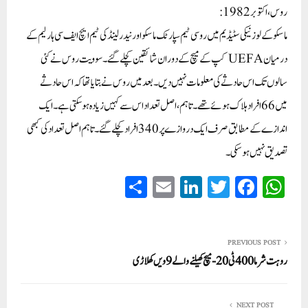
روس، اکتوبر 1982:
ماسکو کے لوزنیکی سٹیڈیم میں روسی ٹیم سپارٹک ماسکو اور نیدرلینڈ کی ٹیم ایچ ایف سی ہارلیم کے
درمیان UEFA کپ کے میچ کے دوران شائقین کچلے گئے۔سوویت روس نے کئی
سالوں تک اس حادثے کی معلومات نہیں دیں۔ بعد میں روس نے بتایا تھا کہ اس حادثے
میں 66 افراد ہلاک ہوئے تھے۔تاہم، اصل تعداد اس سے کہیں زیادہ ہو سکتی ہے۔ ایک
اندازے کے مطابق صرف ایک دروازے پر 340 افراد کچلے گئے۔ تاہم اصل تعداد کی کبھی
تصدیق نہیں ہو سکی۔
S
E
Li
T
Fa
W
ha
m
nk
wi
ce
ha
re
ail
ed
tte
bo
ts
In
r
ok
A
PREVIOUS POST
روہت شرما400ٹی20-میچ کھیلنے والے 9ویں کھلاڑی
pp
NEXT POST