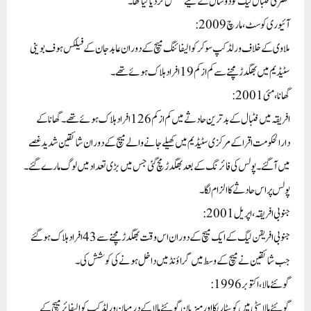
مصر کی فٹبال لیگ کو دو سال کے لیے معطل کر دیا گیا تھا۔
آئیوری کوسٹ، مارچ 2009:
ملاوی کے خلاف ورلڈ کپ سوکر کوالیفائنگ میچ کے دوران عابد جان کے فیلکس ہوف بوینی
سٹیڈیم میں بھگدڑ مچنے سے کم از کم 19 افراد ہلاک ہوئے تھے۔
گھانا، مئی 2001:
افریقہ میں فٹبال کے بدترین حادثے میں کم از کم 126 افراد ہلاک ہوئے تھے۔ گھانا کے
دارالحکومت اقرا کے مرکزی سٹیڈیم میں کھیلے جانے والے میچ کے دوران شائقین شدید غصے
میں آ گئے۔پولس کی فائرنگ کے بعد بھگدڑ مچ گئی جس میں بڑی تعداد میں لوگ مارے گئے۔
پولس پر اس حادثے کا الزام لگا۔
جنوبی افریقہ، اپریل 2001:
جنوبی افریقن لیگ کے ایک میچ کے دوران اس وقت بھگدڑ مچنے سے 43 افراد ہلاک ہو گئے
جب شائقین نے میچ کے وسط میں گراؤنڈ میں داخل ہونے کی کوشش کی۔
گوئٹے مالا، اکتوبر 1996:
گوئٹے مالا سٹی میں کوسٹاریکا اور میزبان گوئٹے مالا کے درمیان ورلڈ کپ کوالیفائر میچ کے