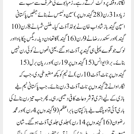
لگاتار وقفہ پر وکٹ گرتے رہے۔زمبابوے کی طرف سے سب سے
زیادہ 31 رن (28 گیندوں پر) سین ولیمس نے بنائے جنھیں پاکستانی
اسپن گیندباز شاداب خان نے بولڈ آؤٹ کیا۔ ملٹن شمبا نے 8 رن (10
گیند) اور سکندر رضا نے 9 رن (16 گیند) کا تعاون دیا۔ ریگس چکاباوا اور
لوک جونگوے پہلی ہی گیند پر آؤٹ ہو گئے، یعنی انھوں نے کوئی رن نہیں
بنائے۔ براڈ ایوانس (15 گیندوں پر 19 رن) اور ریان برل (15
گیندوں پر ناٹ آؤٹ 10 رن) نے ٹیم کو کچھ مضبوطی دی، جب کہ
نگاراوا نے 2 گیندوں پر ناٹ آؤٹ 3 رن بنائے۔جب پاکستانی ٹیم بلے
بازی کے لیے اتری تو شروعات کافی دھیمی رہی۔ پھر جب تیز رن بنانے کی
باری آئی تو اوپننگ بلے باز کپتان بابر اعظم (9 گیندوں پر 4 رن) اور محمد
رضوان (16 گیندوں پر 14 رن) جلدی جلدی آؤٹ ہو گئے۔ شان