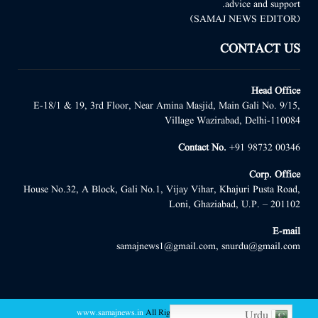
advice and support.
(SAMAJ NEWS EDITOR)
CONTACT US
Head Office
E-18/1 & 19, 3rd Floor, Near Amina Masjid, Main Gali No. 9/15,
Village Wazirabad, Delhi-110084
Contact No.
+91 98732 00346
Corp. Office
House No.32, A Block, Gali No.1, Vijay Vihar, Khajuri Pusta Road,
Loni, Ghaziabad, U.P. – 201102
E-mail
samajnews1@gmail.com, snurdu@gmail.com
www.samajnews.in
All Right Reserved
@2022 -
Urdu