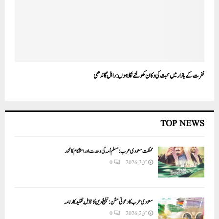
نفرت کے بازار میں محبت کی دکان کھولنے نکلا ہوں: راہل گاندھی
TOP NEWS
مملکت سعودی عرب: مسلم اُمہ کی وحدت اور استحکام کا محور
مئی 3, 2026
0
سعودی عرب کا دعوتی مشن: تبلیغ دین کا قابلِ تقلید کارنامہ
مئی 2, 2026
0