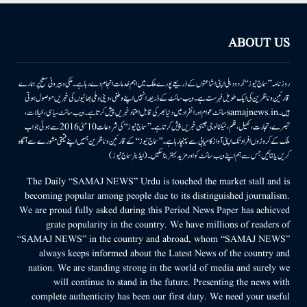
ABOUT US
روزنامہ ’’سماج نیوز‘‘ اُردو دہلی اپنی اشاعتوں کے ذریعے پورے ملک میں اہم خدمات انجام دے رہا ہے۔ ملکی وبیرونی سطح پر ہمارے
قارئین وناظرین کی ایک طویل فہرست ہے۔ ویب سائٹ کے ذریعہ انہیں اپنے وطنی، دینی وملی بھائیوں کی خبریں موصول ہوتی
ہیں۔samajnews.inسائٹ عوام اور انفراد میں دنیا بھر کی قابل اعتماد خبریں پیش کرتا ہے۔ ویب سائٹ سیاسی، خیالات،
تبصرے، تجارت، کھیل، فلم، ٹیکنالوجی جیسی خبریں پیش کرتا ہے۔ ’’سماج نیوز‘‘ کی شروعات 10مئی 2016 سے ہوئی جو اب
ملک کے کروڑوں افراد تک اپنی آواز کامیابی سے پہنچا رہا ہے۔ ’’سماج نیوز‘‘ کے قارئین وناظرین ہمیں اپنے قیمتی مشورے سے آگاہ
کریں یا بتائیں جس سے ہم اپنے ویب سائٹ کو اور مزید بہتر بناسکیں۔ (ایڈیٹر سماج نیوز)
The Daily “SAMAJ NEWS” Urdu is touched the market stall and is
becoming popular among people due to its distinguished journalism.
We are proud fully asked during this Period News Paper has achieved
grate popularity in the country. We have millions of readers of
“SAMAJ NEWS” in the country and abroad, whom “SAMAJ NEWS”
always keeps informed about the Latest News of the country and
nation. We are standing strong in the world of media and surely we
will continue to stand in the future. Presenting the news with
complete authenticity has been our first duty. We need your useful