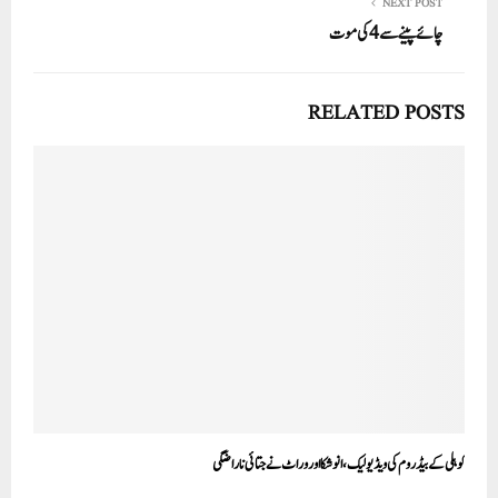
NEXT POST
چائے پینے سے 4کی موت
RELATED POSTS
کوہلی کے بیڈ روم کی ویڈیو لیک، انوشکا اور وراٹ نے جتائی ناراضگی