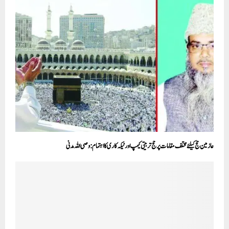
عازمین حج کیلئے مختلف مقامات پر حج تربیتی کیمپ اور ٹیکہ کاری کا اہتمام: وصی اللہ مدنی