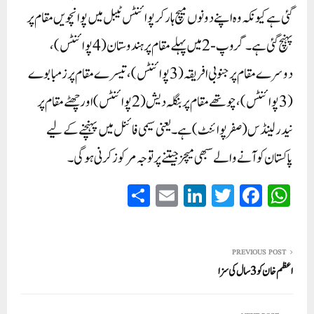
گئی ہے کیونکہ وہ اپنے دونوں میچ ہار کر پوائنٹس ٹیبل میں پوانچویں مقام پر
پہنچ گئی ہے۔ گروپ-2 میں پہلے مقام پر ہندوستان (4 پوائنٹس)،
دوسرے مقام پر جنوبی افریقہ (3 پوائنٹس)، تیسرے مقام پر زمبابوے
(3 پوائنٹس)، چوتھے مقام پر بنگلہ دیش (2 پوائنٹس) اور چھٹے مقام پر
نیدرلینڈس (صفر پوائنٹ) ہے۔ یعنی سیمی فائنل میں پہنچنے کے لیے
پاکستان کو آنے والے سبھی میچز جیتنے پر توجہ مرکوز کرنی ہوگی۔
S
E
Li
T
Fa
W
ha
m
nk
wi
ce
ha
re
ail
ed
tte
bo
ts
In
r
ok
A
PREVIOUS POST
اعظم خان کو 3 سال کی سزا
pp