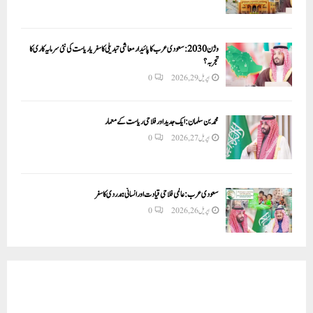
وژن 2030:سعودی عرب کا پائیدار معاشی تبدیلی کا سفر یا ریاست کی نئی سرمایہ کاری کا
تجربہ؟
اپریل 29, 2026
0
محمد بن سلمان: ایک جدید اور فلاحی ریاست کے معمار
اپریل 27, 2026
0
سعودی عرب: عالمی فلاحی قیادت اور انسانی ہمدردی کا سفر
اپریل 26, 2026
0