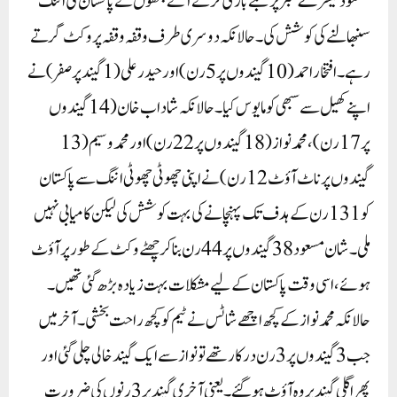
مسعود تیسرے نمبر پر بلے بازی کرنے آئے جنھوں نے پاکستان کی اننگ
سنبھالنے کی کوشش کی۔ حالانکہ دوسری طرف وقفہ وقفہ پر وکٹ گرتے
رہے۔ افتخار احمد (10 گیندوں پر 5 رن) اور حیدر علی (1 گیند پر صفر) نے
اپنے کھیل سے سبھی کو مایوس کیا۔ حالانکہ شاداب خان (14 گیندوں
پر 17 رن)، محمد نواز (18 گیندوں پر 22 رن) اور محمد وسیم (13
گیندوں پر ناٹ آؤٹ 12 رن) نے اپنی چھوٹی چھوٹی اننگ سے پاکستان
کو 131 رن کے ہدف تک پہنچانے کی بہت کوشش کی لیکن کامیابی نہیں
ملی۔ شان مسعود 38 گیندوں پر 44 رن بنا کر چھٹے وکٹ کے طور پر آؤٹ
ہوئے، اسی وقت پاکستان کے لیے مشکلات بہت زیادہ بڑھ گئی تھیں۔
حالانکہ محمد نواز کے کچھ اچھے شاٹس نے ٹیم کو کچھ راحت بخشی۔ آخر میں
جب 3 گیندوں پر 3 رن درکار تھے تو نواز سے ایک گیند خالی چلی گئی اور
پھر اگلی گیند پر وہ آؤٹ ہو گئے۔ یعنی آخری گیند پر 3 رنوں کی ضرورت