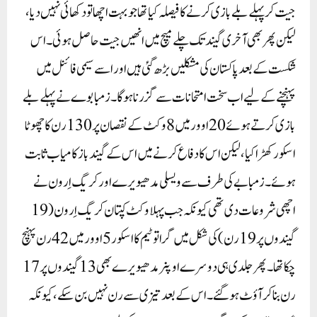
جیت کر پہلے بلے بازی کرنے کا فیصلہ کیا تھا جو بہت اچھا تو دکھائی نہیں دیا،
لیکن پھر بھی آخری گیند تک چلے میچ میں انھیں جیت حاصل ہوئی۔ اس
شکست کے بعد پاکستان کی مشکلیں بڑھ گئی ہیں اور اسے سیمی فائنل میں
پہنچنے کے لیے اب سخت امتحانات سے گزرنا ہوگا۔زمبابوے نے پہلے بلے
بازی کرتے ہوئے 20 اوور میں 8 وکٹ کے نقصان پر 130 رن کا چھوٹا
اسکور کھڑا کیا، لیکن اس کا دفاع کرنے میں اس کے گیندباز کامیاب ثابت
ہوئے۔ زمبابے کی طرف سے ویسلی مدھیویرے اور کریگ اِرون نے
اچھی شروعات دی تھی کیونکہ جب پہلا وکٹ کپتان کریگ اِرون (19
گیندوں پر 19 رن) کی شکل میں گرا تو ٹیم کا اسکور 5 اوور میں 42 رن پہنچ
چکا تھا۔ پھر جلدی ہی دوسرے اوپنر مدھیویرے بھی 13 گیندوں پر 17
رن بنا کر آؤٹ ہو گئے۔ اس کے بعد تیزی سے رن نہیں بن سکے، کیونکہ