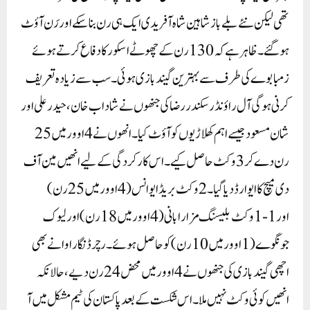
تھی لیکن نئے بلے باز شاہین شاہ آفریدی ایک ہی رن بنا سکے اور رَن آؤٹ
ہو گئے۔ظاہر ہے کہ 130 رن کے چھوٹے اسکور کا دفاع کرتے ہوئے
زمبابوے کی طرف سے بہترین گیندبازی ہوئی۔ سب سے زیادہ تعریف
کرنی ہوگی آل راؤنڈر سکندر رضا کی جنھوں نے شاداب خان، حیدر علی اور
شان مسعود جیسے اہم کھلاڑیوں کو آؤٹ کیا۔ انھوں نے 4 اوور میں 25
رن دے کر 3 وکٹ حاصل کیے۔ اس کارکردگی کے لیے انھیں مین آف
دی میچ کا ایوارڈ دیا گیا۔ 2 وکٹ بریڈ ایوانس (4 اوور میں 25 رن)
اور 1-1 وکٹ بلیسنگ مزارابانی (4 اوور میں 18 رن) اور لیوک
جونگوے (1 اوور میں 10 رن) کو حاصل ہوئے۔ رچرڈ نگاراوا نے بھی
اچھی گیندبازی کی جنھوں نے 4 اوور میں محض 24 رن دیے، حالانکہ
انھیں کوئی وکٹ نہیں ملا۔اس شکست کے بعد پاکستان کی ٹیم مشکل میں آ