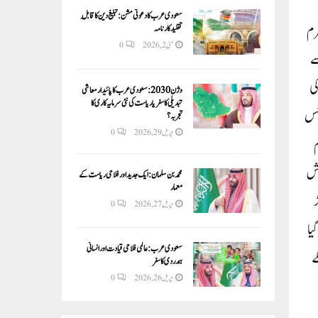
سعودی عرب کا دعوتی مشن: تبلیغ دین کا قابلِ
رم
تقلید کارنامہ
مئی 2, 2026
0
 سے
ں زیادہ سے زیادہ 3 سال قید کی
وژن 2030:سعودی عرب کا پائیدار معاشی
تبدیلی کا سفر یا ریاست کی نئی سرمایہ کاری کا
۔ جس
تجربہ؟
اپریل 29, 2026
0
عظم
اش
محمد بن سلمان: ایک جدید اور فلاحی ریاست کے
معمار
ڑ
اپریل 27, 2026
0
 گیا
سعودی عرب: عالمی فلاحی قیادت اور انسانی
ے
ہمدردی کا سفر
اپریل 26, 2026
0