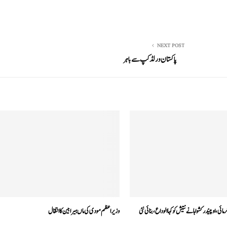
NEXT POST
پاکستان ورلڈ کپ سے باہر
ئی، اوپیندر کشواہا نے نتیش کو کہاالوداع،بنائی نئی
وزیر اعظم مودی کی ماں ہیرا بین کا انتقال