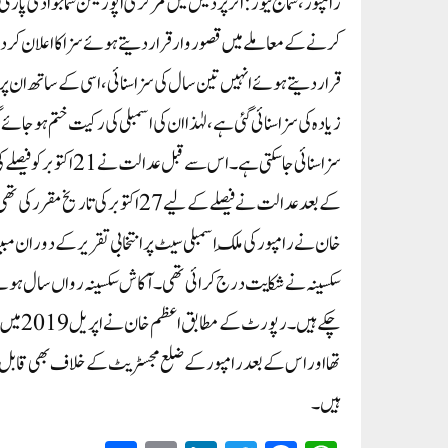
رامپور،سماج نیوز: اترپردیش میں مرکزی اپوزیشن سماجوادی پارٹی (
کرنے کے معاملے میں قصوروار قرار دیتے ہوئے سزا کا اعلان کر دی
سزا سنائی جا سکتی ہ
خان نے رامپور کی مِلک اسمبلی سیٹ پر انتخابی تقریر کے دوران مبی
سکسینہ نے شکایت درج کرائی تھی۔ آکاش سکسینہ رواں سال ہوئے 
چکے ہیں
تھا اور اس کے بعد رامپور کے ضلع مجسٹریٹ کے خلاف بھی قابل ا
ہیں۔