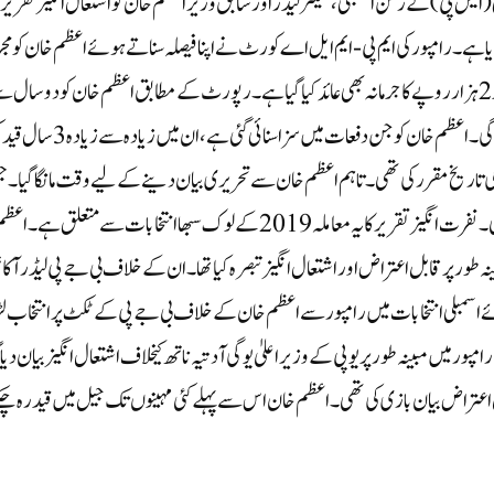
ایس پی) کے رکن اسمبلی، سینئر لیڈر اور سابق وزیر اعظم خان کو اشتعال انگیز تقریر
ا ہے۔ رامپور کی ایم پی-ایم ایل اے کورٹ نے اپنا فیصلہ سناتے ہوئے اعظم خان کو مج
قرار دیتے ہوئے انہیں تین سال کی سزا سنائی، اسی کے ساتھ ان پر 2 ہزار روپے کا جرمانہ بھی عائد کیا گیا ہے۔ رپورٹ کے مطابق اعظم خان کو دو سال
زیادہ کی سزا سنائی گئی ہے، لہٰذا ان کی اسمبلی کی رکیت ختم ہو جائے گی۔ اعظم خان کو جن دفعات میں سزا سنائی گئی ہے، ان می
ے۔ اس سے قبل عدالت نے 21 اکتوبر کو فیصلے کی تاریخ مقرر کی تھی۔ تاہم اعظم خان سے تحریری بیان دینے کے لیے وقت مانگا گیا
کے بعد عدالت نے فیصلے کے لیے 27 اکتوبر کی تاریخ مقرر کی تھی۔نفرت انگیز تقریر کا یہ معاملہ 2019 کے لوک سبھا انتخابات سے متعلق ہے۔ ا
نہ طور پر قابل اعتراض اور اشتعال انگیز تبصرہ کیا تھا۔ ان کے خلاف بی جے پی لیڈر آک
اسمبلی انتخابات میں رامپور سے اعظم خان کے خلاف بی جے پی کے ٹکٹ پر انتخاب ل
۔ رپورٹ کے مطابق اعظم خان نے اپریل 2019 میں رامپور میں مبینہ طور پر یوپی کے وزیر اعلیٰ یوگی آدتیہ ناتھ کیخلاف اشتعال انگیز بیان دیا
عتراض بیان بازی کی تھی۔ اعظم خان اس سے پہلے کئی مہینوں تک جیل میں قید رہ چک