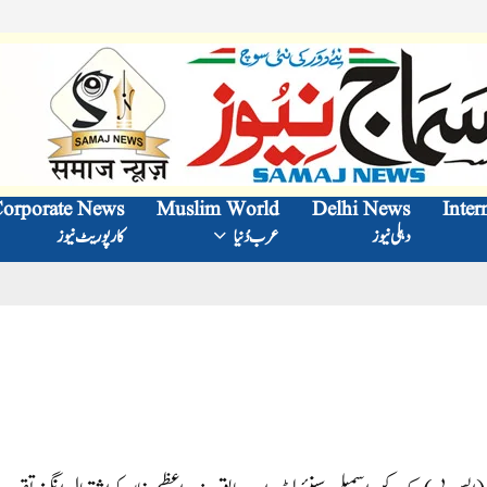
orporate News
Muslim World
Delhi News
Inter
دہلی نیوز
عرب دُنیا
کارپوریٹ نیوز