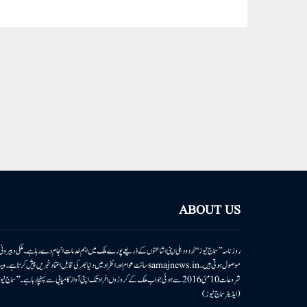
ABOUT US
روزنامہ ’’سماج نیوز‘‘ اُردو دہلی اپنی اشاعتوں کے ذریعے پورے ملک میں اہم خدمات انجام دے رہا ہے۔ ملکی وبیر
موصول ہوتی ہیں۔samajnews.inسائٹ عوام اور انفراد میں دنیا بھر کی قابل اعتماد خ
شروعات 10مئی 2016 سے ہوئی جو اب ملک کے کروڑوں افراد تک اپنی آواز کامیابی سے پہنچا رہا ہے
(ایڈیٹر سماج نیوز)