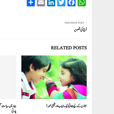
S
E
Li
T
Fa
W
ha
m
nk
wi
ce
ha
re
ail
ed
tte
bo
ts
In
r
ok
A
PREVIOUS POST
آج کی تصویر
pp
RELATED POSTS
بہنوں کے لیے بھائی ایک نایاب اور قیمتی تحفہ!
بہار میں سیاست گرما
پارٹی