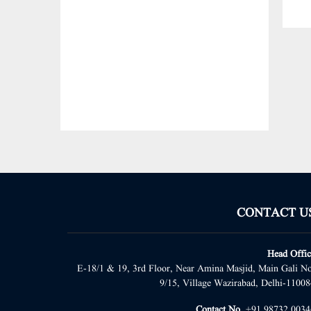
CONTACT U
Head Offic
E-18/1 & 19, 3rd Floor, Near Amina Masjid, Main Gali No
9/15, Village Wazirabad, Delhi-11008
Contact No.
+91 98732 0034