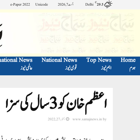
C
Delhi
اگست 7, 2026
Unicode
e-Paper 2022
29.5
national News
National News
Top News
Home
ہوم
اہم نیوز
قومی نیوز
عالمی نیوز
اعظم خان کو 3 سال کی سزا
by
www.samajnews.in
اکتوبر 27, 2022