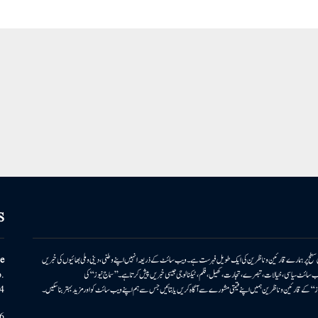
S
ونی سطح پر ہمارے قارئین وناظرین کی ایک طویل فہرست ہے۔ ویب سائٹ کے ذریعہ انہیں اپنے وطنی، دینی وملی بھائیوں کی خبریں
e
بریں پیش کرتا ہے۔ ویب سائٹ سیاسی، خیالات، تبصرے، تجارت، کھیل، فلم، ٹیکنالوجی جیسی خبریں پیش کرتا ہے۔ ’’سماج نیوز‘‘ کی
.
۔ ’’سماج نیوز‘‘ کے قارئین وناظرین ہمیں اپنے قیمتی مشورے سے آگاہ کریں یا بتائیں جس سے ہم اپنے ویب سائٹ کو اور مزید بہتر بناسکیں۔
4
6