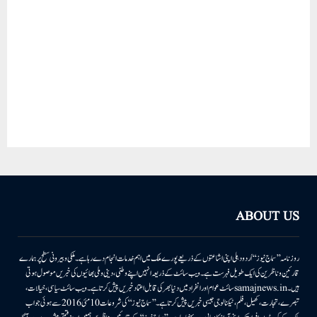
ABOUT US
روزنامہ ’’سماج نیوز‘‘ اُردو دہلی اپنی اشاعتوں کے ذریعے پورے ملک میں اہم خدمات انجام دے رہا ہے۔ ملکی وبیرونی سطح پر ہمارے
قارئین وناظرین کی ایک طویل فہرست ہے۔ ویب سائٹ کے ذریعہ انہیں اپنے وطنی، دینی وملی بھائیوں کی خبریں موصول ہوتی
ہیں۔samajnews.inسائٹ عوام اور انفراد میں دنیا بھر کی قابل اعتماد خبریں پیش کرتا ہے۔ ویب سائٹ سیاسی، خیالات،
تبصرے، تجارت، کھیل، فلم، ٹیکنالوجی جیسی خبریں پیش کرتا ہے۔ ’’سماج نیوز‘‘ کی شروعات 10مئی 2016 سے ہوئی جو اب