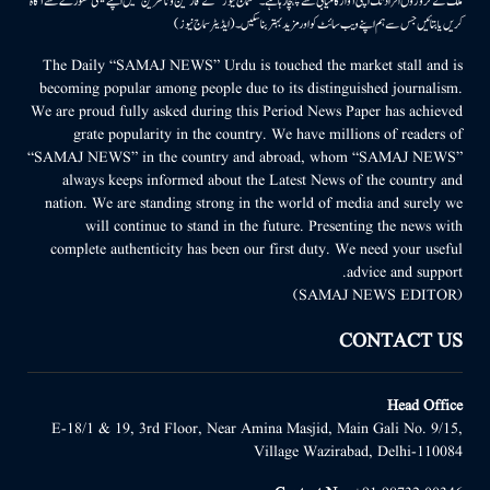
ملک کے کروڑوں افراد تک اپنی آواز کامیابی سے پہنچا رہا ہے۔ ’’سماج نیوز‘‘ کے قارئین وناظرین ہمیں اپنے قیمتی مشورے سے آگاہ
کریں یا بتائیں جس سے ہم اپنے ویب سائٹ کو اور مزید بہتر بناسکیں۔ (ایڈیٹر سماج نیوز)
The Daily “SAMAJ NEWS” Urdu is touched the market stall and is
becoming popular among people due to its distinguished journalism.
We are proud fully asked during this Period News Paper has achieved
grate popularity in the country. We have millions of readers of
“SAMAJ NEWS” in the country and abroad, whom “SAMAJ NEWS”
always keeps informed about the Latest News of the country and
nation. We are standing strong in the world of media and surely we
will continue to stand in the future. Presenting the news with
complete authenticity has been our first duty. We need your useful
advice and support.
(SAMAJ NEWS EDITOR)
CONTACT US
Head Office
E-18/1 & 19, 3rd Floor, Near Amina Masjid, Main Gali No. 9/15,
Village Wazirabad, Delhi-110084