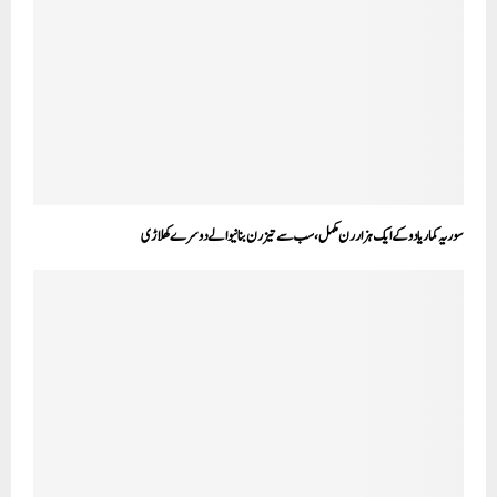
سوریہ کمار یادو کے ایک ہزار رن مکمل، سب سے تیز رن بنانیوالے دوسرے کھلاڑی