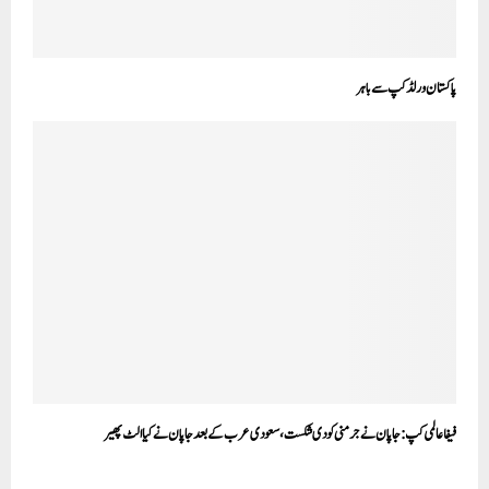
پاکستان ورلڈ کپ سے باہر
فیفا عالمی کپ:جاپان نے جرمنی کو دی شکست، سعودی عرب کے بعد جاپان نے کیا الٹ پھیر