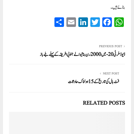
بنائے ہیں۔
S
E
Li
T
Fa
W
ha
m
nk
wi
ce
ha
re
ail
ed
tte
bo
ts
In
r
ok
A
PREVIOUS POST
ڈیوڈ ملر ٹی20-میں 2000رن بنانیوالے جنوبی افریقہ کے پہلے بلے باز
pp
NEXT POST
فٹ بال کی تاریخ کے 15 ہولناک حادثات
RELATED POSTS