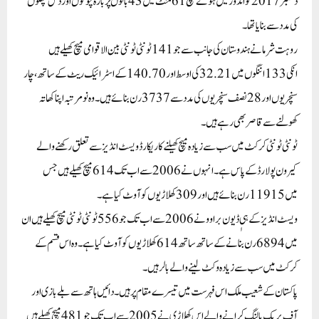
دسمبر 2017 کو اندورمیں ہوئے میچ 61 منٹ میں43بالوں پربارہ چوکوں اور دس چھکوں
کی مدد سے بنایا تھا۔
روہت شرما نے ہندوستان کی جانب سے جو141 ٹونٹی ٹونٹی بین الاقوامی میچ کھیلے ہیں
انکی133 اننگوں میں32.21 کی اوسط اور140.70 کے اسٹرائیک ریٹ کے ساتھ، چار
سنچریوں اور28 نصف سنچریوں کی مدد سے3737رن بنائے ہیں۔ وہ نو مرتبہ اپنا کھاتہ
کھولنے سے قاصر بھی رہے ہیں۔
ٹونٹی ٹونٹی کرکٹ میں سب سے زیادہ میچ کھیلنے کا ریکارڈ ویسٹ انڈیز سے تعلق رکھنے والے
کیرون پولارڈ کے پاس ہے۔ انہوں نے2006 سے اب تک614 میچ کھیلے ہیں جس
میں11915 رن بنائے ہیں اور309 کھلاڑیوں کو آوٹ کیا ہے۔
ویسٹ انڈیز کے ہی ٖڈیون براوو نے 2006 سے اب تک جو 556 ٹونٹی ٹونٹی میچ کھیلے ہیں ان
میں6894 رن بنانے کے ساتھ ساتھ614 کھلاڑیوں کو آوٹ کیا ہے۔ وہ اس قسم کے
کرکٹ میں سب سے زیادہ وکٹ لینے والے بالر ہیں۔
پاکستان کے شعیب ملک اس فہرست میں تیسرے مقام پر ہیں۔ دائیں ہاتھ سے بلے بازی اور
آف بریک بالنگ کرانے والے اس کھلاڑی نے2005 سے اب تک جو 481 میچ کھیلے ہیں