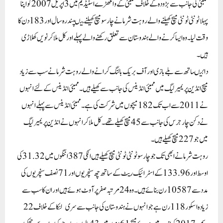
ممبئی کی جانب سے بڑودہ کے خلاف ممبئی کے وانکھڑے اسٹیڈیم میں 3 اپریل2007 کو اپنا
پہلا ٹونٹی ٹونٹی میچ کھیلنے والے روہت شرما نے چار سو میچ کھیلنے میںپندرہ سال اور183 دن کا
وقت لیا۔ وہ ایسا کرنے والے ہندوستان سے تعلق رکھنے والے پہلے اور کل ملاکر نویں کھلاڑی
ہیں۔
دائیںہاتھ سے بلے بازی اور آف بریک بالنگ کرانے والے روہت شرما نے سب سے زیاد
میچ انڈین پریمیر لیگ میں ممبئی انڈینس کی جانب سے کھیلے ہیں۔ ممبئی انڈینس کے لئے انہوں
نے2011 سے اب تک182 میچوں میں شرکت کی ہے۔ ممبئی انڈینس سے پہلے انہوں
نے دکن چارجرس کی جانب سے45 میچ کھیلے تھے۔ کل ملاکر انہوں نے انڈین پریمیر لیگ
میں جو227 میچ کھیلے ہیں ۔
روہت شرما نے ابھی تک جو چار سو ٹونٹی ٹونٹی میچ کھیلے ہیں انکی387 اننگوں میں 31.32 کی
اوسط اور133.96 کے اسٹرائیک ریٹ کے ساتھ چھ سنچریوں اور71نصف سنچریوں کی
مدد سے10587 رن بنائے ہیں۔ وہ 24مرتبہ صفر پر آوٹ ہوئے ہیں اور ان کا سب سے
زیادہ اسکور 118 رن ہے جو انہوں نے ہندوستان کی جانب سے سری لنکا کے خلاف22