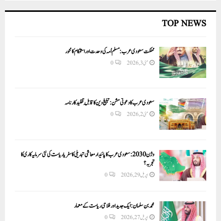
TOP NEWS
مملکت سعودی عرب: مسلم اُمہ کی وحدت اور استحکام کا محور
مئی 3, 2026
0
سعودی عرب کا دعوتی مشن: تبلیغ دین کا قابلِ تقلید کارنامہ
مئی 2, 2026
0
وژن 2030:سعودی عرب کا پائیدار معاشی تبدیلی کا سفر یا ریاست کی نئی سرمایہ کاری کا
تجربہ؟
اپریل 29, 2026
0
محمد بن سلمان: ایک جدید اور فلاحی ریاست کے معمار
اپریل 27, 2026
0