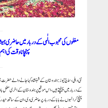
مغلوں کی محبوب الٰہی کے دربار میں حاضری ہمی
پہنچانا وقت کی 
نئی دہلی،سماج نیوز: ہندوستان کے شہنشاہ کہا جانے والے حضرت نظام
کے دربار میں پہنچتے ہیں، اس موقع پر ہندوستان کے اخری مغل ب
پہنچ کر انہوں نے بابا کے دربار پر حاضری دی، ان کے ساتھ حیدر