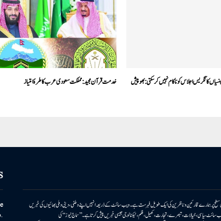
جنسیاں کانگریس اجلاس کو ناکام نہیں کرسکتی:بھوپیش
خدمت قرآن مجید: مملکت سعودی عرب کا طرۂ امتیاز
S
ونی سطح پر ہمارے قارئین وناظرین کی ایک طویل فہرست ہے۔ ویب سائٹ کے ذریعہ انہیں اپنے وطنی، دینی وملی بھائیوں کی خبریں
e
بریں پیش کرتا ہے۔ ویب سائٹ سیاسی، خیالات، تبصرے، تجارت، کھیل، فلم، ٹیکنالوجی جیسی خبریں پیش کرتا ہے۔ ’’سماج نیوز‘‘ کی
.