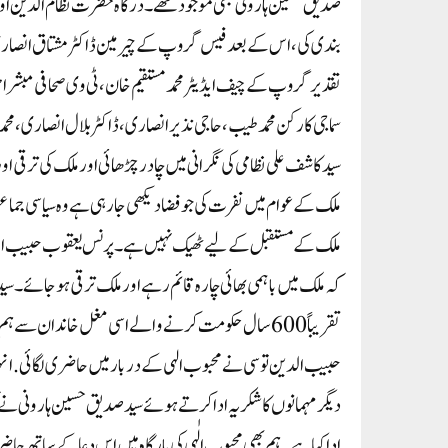
صدیق حسین ہارونی بھی موجود تھے۔ درگاہ حضرت نظام الدین اول
بندی کی، اس کے بعد فیس گروپ کے چیرمین ڈاکٹر مشتاق انصاری،
تقدیر گروپ کے چیف ایڈیٹر محمد مستقیم خان، ٹی وی صحافی مبشر اح
سماجی کارکن محمد طیب، حاجی نذیر انصاری، ڈاکٹر بلال انصاری، محم
سید کاشف علی نظامی کی نگرانی میں چادر چڑھائی اور ملک کی ترقی
ملک کے عوام میں نفرت کی جو فضا دیکھی جا رہی ہے وہ سیاسی جماعت
ملک کے مستقبل کے لیے ٹھیک نہیں ہے۔پرنس یعقوب حبیب الدین
کہ ملک میں باہمی بھائی چارہ قائم رہے اور ملک ترقی ہو جائے۔ س
تقریباً 600 سال حکومت کرنے والے اسی مغل خاندان سے
حبیب الدین توسی نے محبوب الہی کے دربار میں حاضری لگائی. انہ
دیگر مہمانوں کا شکریہ ادا کرتے ہوئے سید صدیق حسین ہارونی نے کہ
ادا کیا ہے۔ ہم بھی محبوب الٰہی کی بارگاہ میں اس دعا کے ساتھ ح