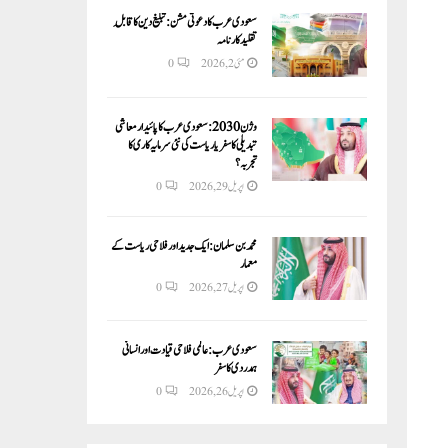
سعودی عرب کا دعوتی مشن: تبلیغ دین کا قابلِ
تقلید کارنامہ
مئی 2, 2026
0
وژن 2030:سعودی عرب کا پائیدار معاشی
تبدیلی کا سفر یا ریاست کی نئی سرمایہ کاری کا
تجربہ؟
اپریل 29, 2026
0
محمد بن سلمان: ایک جدید اور فلاحی ریاست کے
معمار
اپریل 27, 2026
0
سعودی عرب: عالمی فلاحی قیادت اور انسانی
ہمدردی کا سفر
اپریل 26, 2026
0