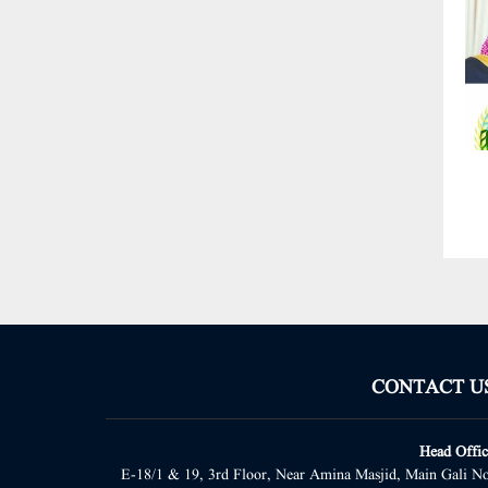
CONTACT U
Head Offic
E-18/1 & 19, 3rd Floor, Near Amina Masjid, Main Gali No