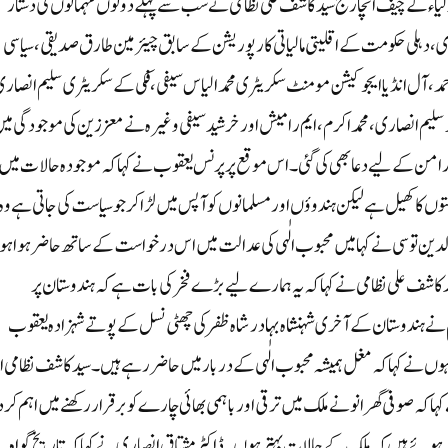
یاء کے چیف انچارج سید کاشف علی نظامی نے سب سے پہلے دونوں مہمانوں کی دستار
 دہلی حکومت کے اقلیتی مالیاتی کارپوریشن کے سابق چیئرمین طارق صدیقی، سیاسی
مد، آل انڈیا ایجوکیشن مومنٹ سکریٹری محمد الیاس سیفی، فکی کے سکریٹری سلیم انصار
د سلیم انصاری، محمد اکرم، ایم رامیش اور خرشید سیفی وغیرہ نے معززین کی موجودگی می
 اور امن کے لیے دعا بھی کی گئی۔اس موقع پر پرنس یعقوب نے کہا کہ موجودہ حالات میں
وں کا کھیل ہے لیکن ہندوؤں اور مسلمانوں کو آپس میں لڑا کر جو سیاست کی جاتی ہے وہ
 توسی نے کہا میں محبوب الٰہی کی عدالت میں اس درخواست کے ساتھ حاضر ہوا ہ
ید کاشف علی نظامی نے کہا کہ یہ ہمارے لیے بڑے فخر کی بات ہے کہ ہندوستان پر
 ہم نے ہندوستان کے آخری شہنشاہ بہادر شاہ ظفر کی چھٹی نسل کے پوتے شہزادہ یعقوب
وں نے کہا کہ مغل ہمیشہ محبوب الٰہی کے دربار میں حاضر رہے ہیں۔ سید کاشف نظامی ا
ا کہ صوفی گھرانو نے ملک میں ترقی اور باہمی بھائی چارے کو برقرار رکھنے میں اہم کرد
اضر ہوئے ہیں کہ ملک کے حالات بہتر ہوں۔ ڈاکٹر مشتاق انصاری نے کہا کہ تاریخ گواہ 