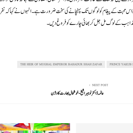
ر آج اس محبت کے پیغام کو لوگوں تک پہنچانے کی سخت ضرورت ہے۔ انہوں نے کہا کہ ن
ام مذاہب کے لوگ مل جل کر بھائی چارے کو فروغ دیں۔
THE HEIR OF MUGHAL EMPEROR BAHADUR SHAH ZAFAR
PRINCE YAKUB 
NEXT POST
عالمہ ڈاکٹر نوہیرا شیخ- خوشحال بھارت کا وژن