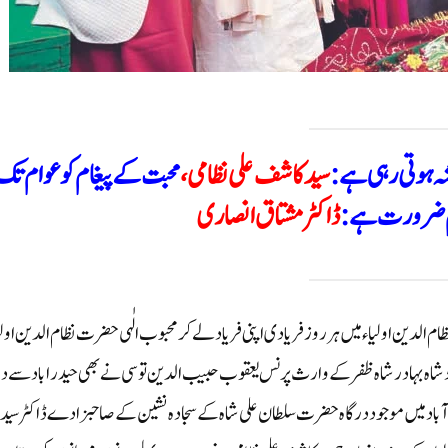
شہ ہوتی رہی ہے:
سید کاشف علی نظامی،
محبت کے پیغام کو عوام تک
اہم ضرورت ہے:
ڈاکٹر مشتاق انصاری
 الدین اولیاء میں ہر روز فریادی اپنی فریاد لے کر محبوب الٰہی حضرت نظام الدین اولی
ادشاہ بہادر شاہ ظفر کے وارث پرنس یعقوب حبیب الدین توسی نے بھی حیدراباد سے دہ
آباد میں موجود درگاہ حضرت سلطان علی شاہ کے سجادہ نشین کے صاحبزادے ڈاکٹر سید