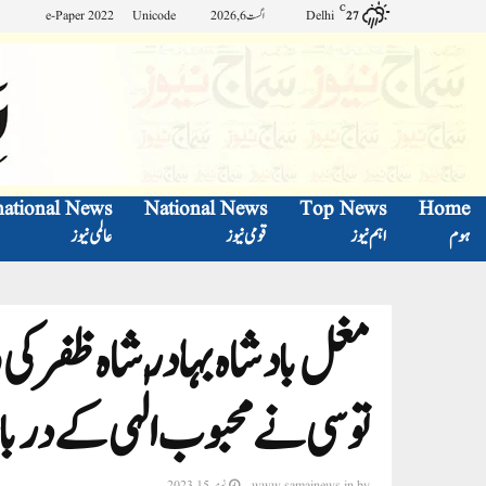
C
Delhi
اگست 6, 2026
Unicode
e-Paper 2022
27
national News
National News
Top News
Home
ہوم
اہم نیوز
قومی نیوز
عالمی نیوز
مغل بادشاہ بہادر شاہ ظفر ک
توسی نے محبوب الٰہی کے درب
by
www.samajnews.in
نومبر 15, 2023