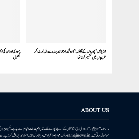
انڈیا میں ’چوروں کے گاؤں‘ کا وہ لٹیرا، جو امیروں سے مال لوٹ کر
مودی اور ان کی ای
غریبوں میں تقسیم کرتا تھا
بگھیل
ABOUT US
روزنامہ ’’سماج نیوز‘‘ اُردو دہلی اپنی اشاعتوں کے ذریعے پورے ملک میں اہم خدمات انجام دے رہا ہے۔ ملکی وبیر
موصول ہوتی ہیں۔samajnews.inسائٹ عوام اور انفراد میں دنیا بھر کی قابل اعتماد خ