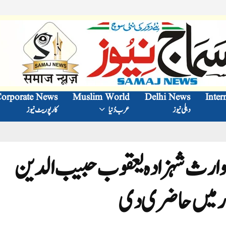
orporate News
Muslim World
Delhi News
Inter
دہلی نیوز
عرب دُنیا
کارپوریٹ نیوز
ی وارث شہزادہ یعقوب حبیب الدین
ار میں حاضری دی