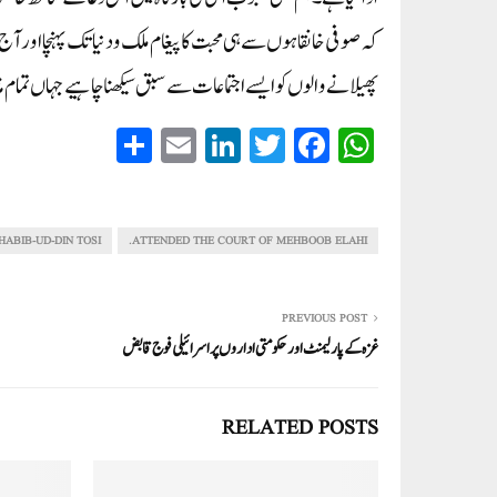
کہ صوفی خانقاہوں سے ہی محبت کا پیغام ملک و دنیا تک پہنچا او
پھیلانے والوں کو ایسے اجتماعات سے سبق سیکھنا چاہیے جہاں تم
S
E
Li
T
Fa
W
ha
m
nk
wi
ce
ha
re
ail
ed
tte
bo
ts
In
r
ok
A
HABIB-UD-DIN TOSI
ATTENDED THE COURT OF MEHBOOB ELAHI.
pp
PREVIOUS POST
غزہ کے پارلیمنٹ اور حکومتی اداروں پراسرائیلی فوج قابض
RELATED POSTS